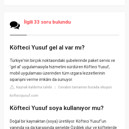
İlgili 33 soru bulundu
Köfteci Yusuf gel al var mı?
Türkiye'nin birçok noktasındaki şubelerinde paket servis ve
'gel al' uygulamasıyla hizmetini sürdüren Köfteci Yusuf,
mobil uygulaması üzerinden tüm ızgara lezzetlerinin
siparişini verme imkânı da sunuyor.
Kaynak kaldırma talebi
Cevabın tamamını burada okuyun:
|
kofteciyusuf.com
Köfteci Yusuf soya kullanıyor mu?
Doğal bir kaynaktan (soya) üretiliyor. Köfteci Yusuf'un
yanında ya da karşısında genelde Özdilek olur ve köftelerde