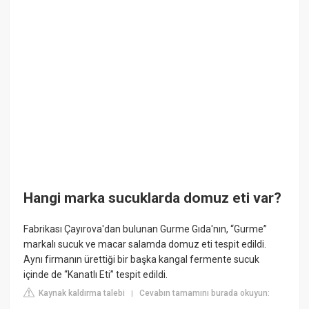
Hangi marka sucuklarda domuz eti var?
Fabrikası Çayırova'dan bulunan Gurme Gıda'nın, “Gurme”
markalı sucuk ve macar salamda domuz eti tespit edildi.
Aynı firmanın ürettiği bir başka kangal fermente sucuk
içinde de “Kanatlı Eti” tespit edildi.
Kaynak kaldırma talebi
Cevabın tamamını burada okuyun:
|