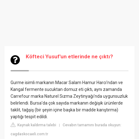
Köfteci Yusuf'un etlerinde ne çıktı?
Gurme isimli markanın Macar Salam Hamur Harcı'ndan ve
Kangal fermente sucuktan domuz eti çıktı, aynı zamanda
Carrefour marka Naturel Sızma Zeytinyağı'nda uygunsuzluk
belirlendi. Bursa'da çok sayıda markanın değişik ürünlerde
taklit, tağşiş (bir şeyin içine başka bir madde karıştırma)
yaptığı tespit edildi.
Kaynak kaldırma talebi
Cevabın tamamını burada okuyun:
|
cagdaskocaeli.com.tr