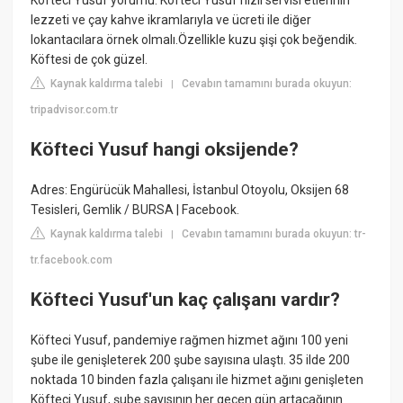
Kofteci Yusuf yorumu. Köfteci Yusuf hızlı servisi etlerinin
lezzeti ve çay kahve ikramlarıyla ve ücreti ile diğer
lokantacılara örnek olmalı.Özellikle kuzu şişi çok beğendik.
Köftesi de çok güzel.
Kaynak kaldırma talebi
Cevabın tamamını burada okuyun:
|
tripadvisor.com.tr
Köfteci Yusuf hangi oksijende?
Adres: Engürücük Mahallesi, İstanbul Otoyolu, Oksijen 68
Tesisleri, Gemlik / BURSA | Facebook.
Kaynak kaldırma talebi
Cevabın tamamını burada okuyun: tr-
|
tr.facebook.com
Köfteci Yusuf'un kaç çalışanı vardır?
Köfteci Yusuf, pandemiye rağmen hizmet ağını 100 yeni
şube ile genişleterek 200 şube sayısına ulaştı. 35 ilde 200
noktada 10 binden fazla çalışanı ile hizmet ağını genişleten
Köfteci Yusuf, şube sayısının her geçen gün artacağının