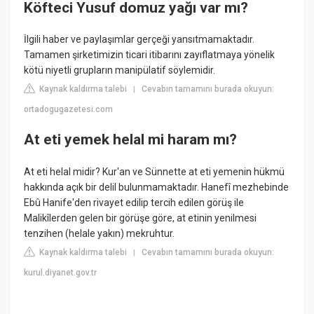
Köfteci Yusuf domuz yağı var mı?
İlgili haber ve paylaşımlar gerçeği yansıtmamaktadır.
Tamamen şirketimizin ticari itibarını zayıflatmaya yönelik
kötü niyetli grupların manipülatif söylemidir.
Kaynak kaldırma talebi
Cevabın tamamını burada okuyun:
|
ortadogugazetesi.com
At eti yemek helal mi haram mı?
At eti helal midir? Kur'an ve Sünnette at eti yemenin hükmü
hakkında açık bir delil bulunmamaktadır. Hanefî mezhebinde
Ebû Hanife'den rivayet edilip tercih edilen görüş ile
Malikîlerden gelen bir görüşe göre, at etinin yenilmesi
tenzihen (helale yakın) mekruhtur.
Kaynak kaldırma talebi
Cevabın tamamını burada okuyun:
|
kurul.diyanet.gov.tr