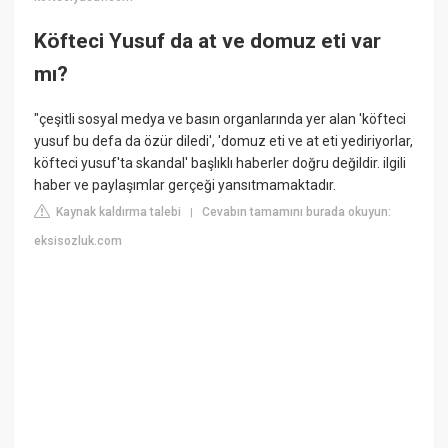
Köfteci Yusuf da at ve domuz eti var
mı?
"çeşitli sosyal medya ve basın organlarında yer alan 'köfteci
yusuf bu defa da özür diledi', 'domuz eti ve at eti yediriyorlar,
köfteci yusuf'ta skandal' başlıklı haberler doğru değildir. ilgili
haber ve paylaşımlar gerçeği yansıtmamaktadır.
Kaynak kaldırma talebi
Cevabın tamamını burada okuyun:
|
eksisozluk.com