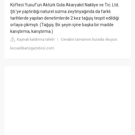
Köfteci Yusuf'un Aktürk Gıda Akaryakıt Nakliye ve Tic. Ltd.
Şti.'ye yaptırdığı naturel sızma zeytinyağında da farklı
tarihlerde yapılan denetimlerde 2 kez tağşiş tespit edildiği
ortaya çıkmıştı. (Tağşiş: Bir şeyin içine başka bir madde
karıştırma, karıştırma.)
Kaynak kaldırma talebi
Cevabın tamamını burada okuyun:
|
kocaelibarisgazetesi.com