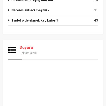
Nerenin sütlacı meşhur?
31
1 adet pide ekmek kaç kalori?
43
Duyuru
Reklam alanı