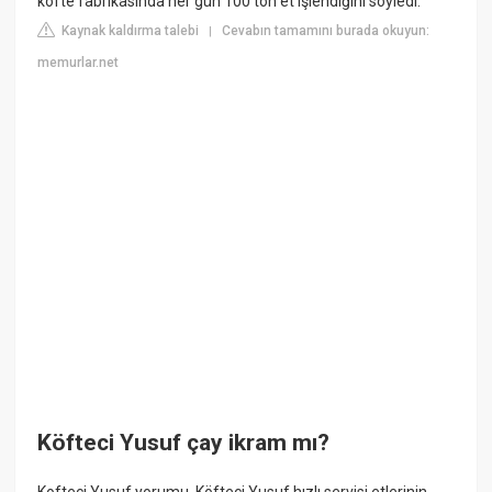
köfte fabrikasında her gün 100 ton et işlendiğini söyledi.
Kaynak kaldırma talebi
Cevabın tamamını burada okuyun:
|
memurlar.net
Köfteci Yusuf çay ikram mı?