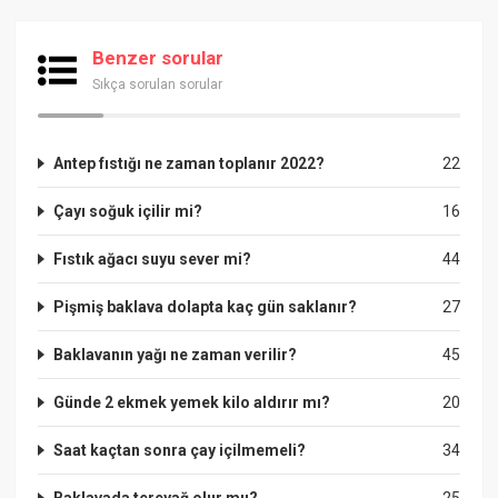
Benzer sorular
Sıkça sorulan sorular
Antep fıstığı ne zaman toplanır 2022?
22
Çayı soğuk içilir mi?
16
Fıstık ağacı suyu sever mi?
44
Pişmiş baklava dolapta kaç gün saklanır?
27
Baklavanın yağı ne zaman verilir?
45
Günde 2 ekmek yemek kilo aldırır mı?
20
Saat kaçtan sonra çay içilmemeli?
34
Baklavada tereyağ olur mu?
25