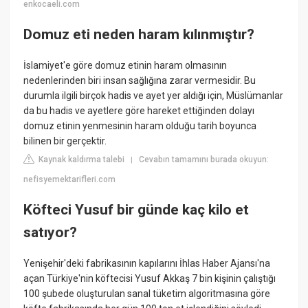
enkocaeli.com
Domuz eti neden haram kılınmıştır?
İslamiyet'e göre domuz etinin haram olmasının
nedenlerinden biri insan sağlığına zarar vermesidir. Bu
durumla ilgili birçok hadis ve ayet yer aldığı için, Müslümanlar
da bu hadis ve ayetlere göre hareket ettiğinden dolayı
domuz etinin yenmesinin haram olduğu tarih boyunca
bilinen bir gerçektir.
Kaynak kaldırma talebi
Cevabın tamamını burada okuyun:
|
nefisyemektarifleri.com
Köfteci Yusuf bir günde kaç kilo et
satıyor?
Yenişehir'deki fabrikasının kapılarını İhlas Haber Ajansı'na
açan Türkiye'nin köftecisi Yusuf Akkaş 7 bin kişinin çalıştığı
100 şubede oluşturulan sanal tüketim algoritmasına göre