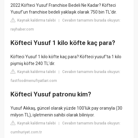
2022 Köfteci Yusuf Franchise Bedeli Ne Kadar? Köfteci
Yusuf'un franchise bedeli yaklaşık olarak 750 bin TL'dir.
Kaynak kaldırma talebi
Cevabın tamamını burada okuyun:
|
rayhaber.com
Köfteci Yusuf 1 kilo köfte kaç para?
Köfteci Yusuf 1 kilo köfte kaç para? Köfteci yusuf'ta 1 kilo
pişmiş köfte 240 TL'dir.
Kaynak kaldırma talebi
Cevabın tamamını burada okuyun:
|
fastfoodmenufiyatlari.com
Köfteci Yusuf patronu kim?
Yusuf Akkaş, güncel olarak yüzde 100'lük pay oranıyla (30
milyon TL), işletmenin sahibi olarak biliniyor.
Kaynak kaldırma talebi
Cevabın tamamını burada okuyun:
|
cumhuriyet.com.tr