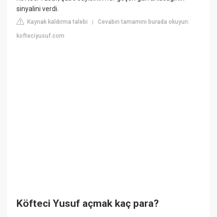
sinyalini verdi.
Kaynak kaldırma talebi
Cevabın tamamını burada okuyun:
|
kofteciyusuf.com
Köfteci Yusuf açmak kaç para?