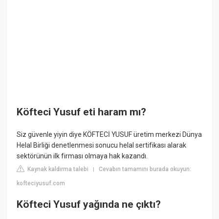
Köfteci Yusuf eti haram mı?
Siz güvenle yiyin diye KÖFTECİ YUSUF üretim merkezi Dünya
Helal Birliği denetlenmesi sonucu helal sertifikası alarak
sektörünün ilk firması olmaya hak kazandı.
Kaynak kaldırma talebi
Cevabın tamamını burada okuyun:
|
kofteciyusuf.com
Köfteci Yusuf yağında ne çıktı?