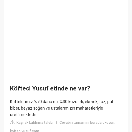
Köfteci Yusuf etinde ne var?
Köftelerimiz %70 dana eti, %30 kuzu eti, ekmek, tuz, pul
biber, beyaz soğan ve ustalarımızın maharetleriyle
üretilmektedir.
Kaynak kaldırma talebi
Cevabın tamamını burada okuyun:
|
kofteciyusuf.com