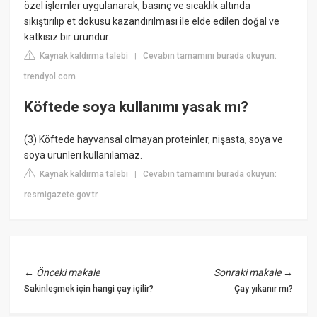
özel işlemler uygulanarak, basınç ve sıcaklık altında
sıkıştırılıp et dokusu kazandırılması ile elde edilen doğal ve
katkısız bir üründür.
Kaynak kaldırma talebi
Cevabın tamamını burada okuyun:
|
trendyol.com
Köftede soya kullanımı yasak mı?
(3) Köftede hayvansal olmayan proteinler, nişasta, soya ve
soya ürünleri kullanılamaz.
Kaynak kaldırma talebi
Cevabın tamamını burada okuyun:
|
resmigazete.gov.tr
←
Önceki makale
Sonraki makale
→
Sakinleşmek için hangi çay içilir?
Çay yıkanır mı?