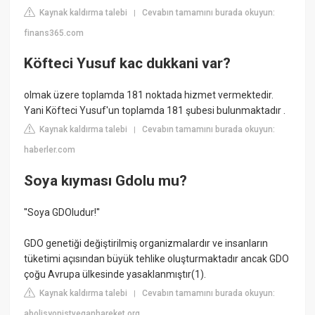
Kaynak kaldırma talebi
Cevabın tamamını burada okuyun:
|
finans365.com
Köfteci Yusuf kac dukkani var?
olmak üzere toplamda 181 noktada hizmet vermektedir.
Yani Köfteci Yusuf'un toplamda 181 şubesi bulunmaktadır .
Kaynak kaldırma talebi
Cevabın tamamını burada okuyun:
|
haberler.com
Soya kıyması Gdolu mu?
''Soya GDOludur!''
GDO genetiği değiştirilmiş organizmalardır ve insanların
tüketimi açısından büyük tehlike oluşturmaktadır ancak GDO
çoğu Avrupa ülkesinde yasaklanmıştır(1).
Kaynak kaldırma talebi
Cevabın tamamını burada okuyun:
|
abolisyonistveganhareket.org