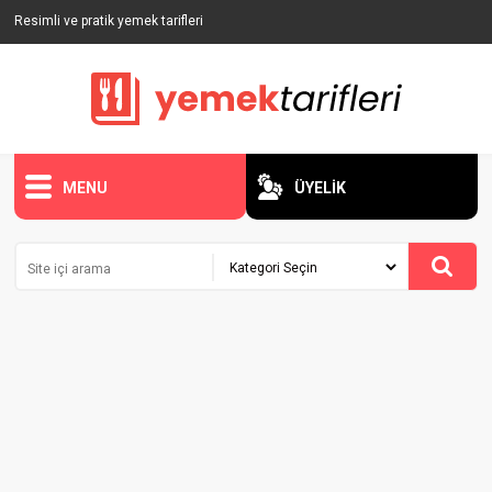
Resimli ve pratik yemek tarifleri
MENU
ÜYELİK