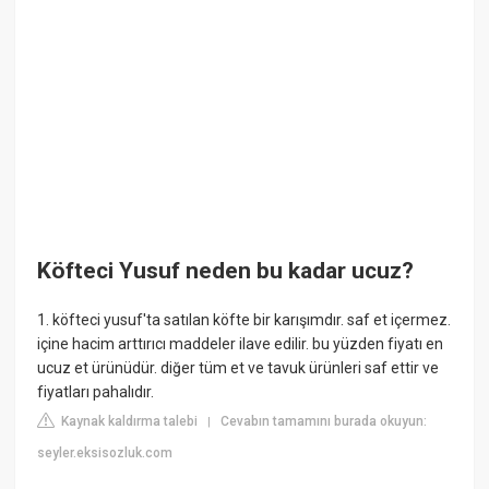
Köfteci Yusuf neden bu kadar ucuz?
1. köfteci yusuf'ta satılan köfte bir karışımdır. saf et içermez.
içine hacim arttırıcı maddeler ilave edilir. bu yüzden fiyatı en
ucuz et ürünüdür. diğer tüm et ve tavuk ürünleri saf ettir ve
fiyatları pahalıdır.
Kaynak kaldırma talebi
Cevabın tamamını burada okuyun:
|
seyler.eksisozluk.com