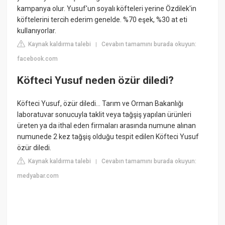
kampanya olur. Yusuf'un soyalı köfteleri yerine Özdilek'in
köftelerini tercih ederim genelde. %70 eşek, %30 at eti
kullanıyorlar.
Kaynak kaldırma talebi
Cevabın tamamını burada okuyun:
|
facebook.com
Köfteci Yusuf neden özür diledi?
Köfteci Yusuf, özür diledi... Tarım ve Orman Bakanlığı
laboratuvar sonucuyla taklit veya tağşiş yapılan ürünleri
üreten ya da ithal eden firmaları arasında numune alınan
numunede 2 kez tağşiş olduğu tespit edilen Köfteci Yusuf
özür diledi.
Kaynak kaldırma talebi
Cevabın tamamını burada okuyun:
|
medyabar.com