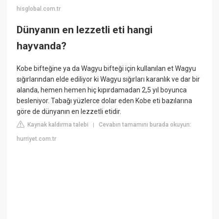
hisglobal.com.tr
Dünyanın en lezzetli eti hangi
hayvanda?
Kobe bifteğine ya da Wagyu bifteği için kullanılan et Wagyu
sığırlarından elde ediliyor ki Wagyu sığırları karanlık ve dar bir
alanda, hemen hemen hiç kıpırdamadan 2,5 yıl boyunca
besleniyor. Tabağı yüzlerce dolar eden Kobe eti bazılarına
göre de dünyanın en lezzetli etidir.
Kaynak kaldırma talebi
Cevabın tamamını burada okuyun:
|
hurriyet.com.tr