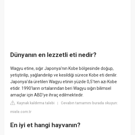
Dünyanın en lezzetli eti nedir?
Wagyu etine, sığır Japonya'nın Kobe bölgesinde doğup,
yetiştirilip, yağlandırılıp ve kesildiği sürece Kobe eti denilir.
Japonya'da üretilen Wagyu etinin yüzde 0,5'ten azı Kobe
etidir. 1990'ların ortalarından beri Wagyu sığırı bilimsel
amaçlar için ABD'ye ihraç edilmektedir.
Kaynak kaldırma talebi
Cevabın tamamını burada okuyun:
|
miele.com.tr
En iyi et hangi hayvanın?