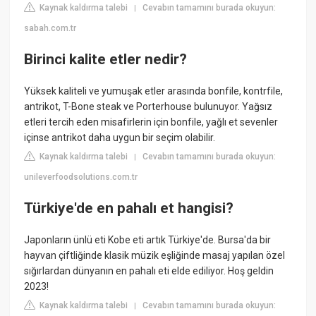
Kaynak kaldırma talebi
Cevabın tamamını burada okuyun:
|
sabah.com.tr
Birinci kalite etler nedir?
Yüksek kaliteli ve yumuşak etler arasında bonfile, kontrfile,
antrikot, T-Bone steak ve Porterhouse bulunuyor. Yağsız
etleri tercih eden misafirlerin için bonfile, yağlı et sevenler
içinse antrikot daha uygun bir seçim olabilir.
Kaynak kaldırma talebi
Cevabın tamamını burada okuyun:
|
unileverfoodsolutions.com.tr
Türkiye'de en pahalı et hangisi?
Japonların ünlü eti Kobe eti artık Türkiye'de. Bursa'da bir
hayvan çiftliğinde klasik müzik eşliğinde masaj yapılan özel
sığırlardan dünyanın en pahalı eti elde ediliyor. Hoş geldin
2023!
Kaynak kaldırma talebi
Cevabın tamamını burada okuyun:
|