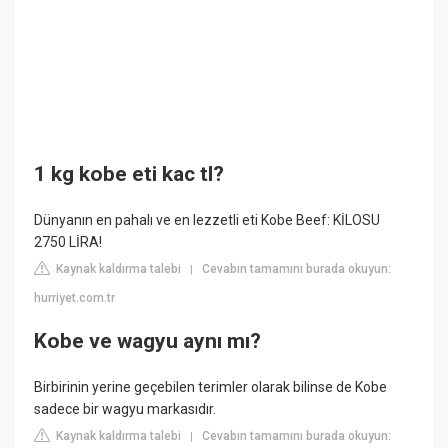
1 kg kobe eti kac tl?
Dünyanın en pahalı ve en lezzetli eti Kobe Beef: KİLOSU
2750 LİRA!
Kaynak kaldırma talebi
Cevabın tamamını burada okuyun:
|
hurriyet.com.tr
Kobe ve wagyu aynı mı?
Birbirinin yerine geçebilen terimler olarak bilinse de Kobe
sadece bir wagyu markasıdır.
Kaynak kaldırma talebi
Cevabın tamamını burada okuyun:
|