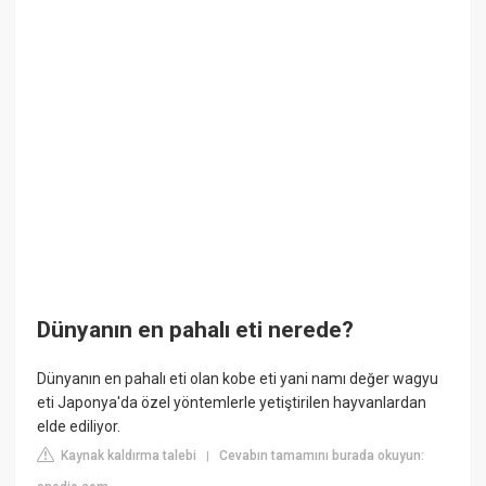
Dünyanın en pahalı eti nerede?
Dünyanın en pahalı eti olan kobe eti yani namı değer wagyu
eti Japonya'da özel yöntemlerle yetiştirilen hayvanlardan
elde ediliyor.
Kaynak kaldırma talebi
Cevabın tamamını burada okuyun:
|