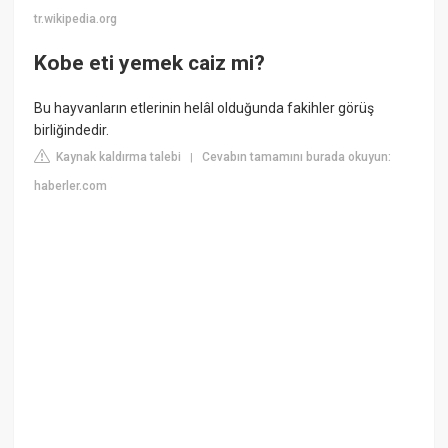
tr.wikipedia.org
Kobe eti yemek caiz mi?
Bu hayvanların etlerinin helâl olduğunda fakihler görüş
birliğindedir.
Kaynak kaldırma talebi
Cevabın tamamını burada okuyun:
|
haberler.com