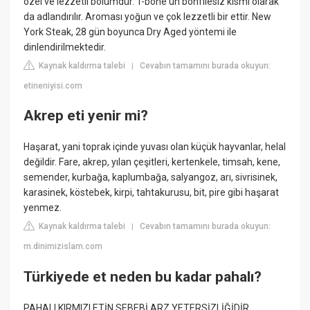
özel ve lezzetli bölümdür. T-bone'un bonfilesiz kısmı olarak
da adlandırılır. Aroması yoğun ve çok lezzetli bir ettir. New
York Steak, 28 gün boyunca Dry Aged yöntemi ile
dinlendirilmektedir.
Kaynak kaldırma talebi
Cevabın tamamını burada okuyun:
|
etineniyisi.com
Akrep eti yenir mi?
Haşarat, yani toprak içinde yuvası olan küçük hayvanlar, helal
değildir. Fare, akrep, yılan çeşitleri, kertenkele, timsah, kene,
semender, kurbağa, kaplumbağa, salyangoz, arı, sivrisinek,
karasinek, köstebek, kirpi, tahtakurusu, bit, pire gibi haşarat
yenmez.
Kaynak kaldırma talebi
Cevabın tamamını burada okuyun:
|
m.dinimizislam.com
Türkiyede et neden bu kadar pahalı?
PAHALI KIRMIZI ETİN SEBEBİ ARZ YETERSİZLİĞİDİR