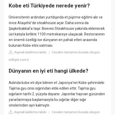
Kobe eti Türkiyede nerede yenir?
Üniversitenin ardından yurtdışında et pişirme eğitimi alır ve
önce Ataşehir'de steakhouse açar. Daha sonra da
Şaşkınbakkal'a taşır. Beeves Steakhouse yakında eklenecek
üst katıyla birlikte 1100 metrekareye ulaşacak. Restoranının
en önemli özelliği ise dünyanın en pahalı etleri arasında
bulunan Kobe etini satması.
Kaynak kaldırma talebi
Cevabın tamamını burada okuyun:
|
milliyet.com.tr
Dünyanın en iyi eti hangi ülkede?
Aslında kobe eti diye bilinen et Japonya'nın Kobe şehrindeki
Tajima gyu cinsi sığırından elde edilen ettir. Tajima gyu
sığırların tarihi 2. yüzyıla dayanır. Japonlar hayvan gücünden
yararlanmaya başlamasıyla bu sığırlar diğer sığır
cinslerinden ayrı kalmıştır .
Kaynak kaldırma talebi
Cevabın tamamını burada okuyun:
|