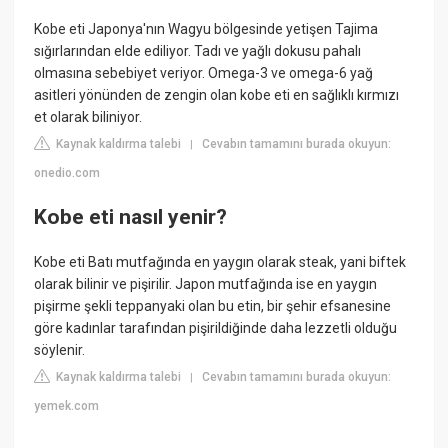
Kobe eti Japonya'nın Wagyu bölgesinde yetişen Tajima
sığırlarından elde ediliyor. Tadı ve yağlı dokusu pahalı
olmasına sebebiyet veriyor. Omega-3 ve omega-6 yağ
asitleri yönünden de zengin olan kobe eti en sağlıklı kırmızı
et olarak biliniyor.
Kaynak kaldırma talebi
Cevabın tamamını burada okuyun:
|
onedio.com
Kobe eti nasıl yenir?
Kobe eti Batı mutfağında en yaygın olarak steak, yani biftek
olarak bilinir ve pişirilir. Japon mutfağında ise en yaygın
pişirme şekli teppanyaki olan bu etin, bir şehir efsanesine
göre kadınlar tarafından pişirildiğinde daha lezzetli olduğu
söylenir.
Kaynak kaldırma talebi
Cevabın tamamını burada okuyun:
|
yemek.com