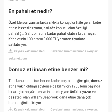
onedio.com
En pahalı et nedir?
Özellikle son zamanlarda sıklıkla konuşulur hâle gelen kobe
etinin lezzeti bir yana, asıl söz konusu olan özelliği,
pahalılığı… Sahi, bir et ne kadar pahalı olabilir ki demeyin.
Kobe etinin 100 gramı 3.000 TL'ye varan fiyatlara
satılabiliyor.
Kaynak kaldırma talebi
Cevabın tamamını burada okuyun:
|
sultanet.com
Domuz eti insan etine benzer mi?
Tadı konusunda ise, her ne kadar başta dediğim gibi, domuz
etine yakın olduğu söylense de bilim için 1900'lerin başında
bir araştırma yürüten ve insan eti yiyen ünlü bir yazar ve
gazeteci olan William Seabrook, dana etine daha çok
benzediğini belirtiyor.
Kaynak kaldırma talebi
Cevabın tamamını burada okuyun:
|