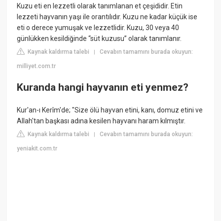
Kuzu eti en lezzetli olarak tanımlanan et çeşididir. Etin
lezzeti hayvanın yaşı ile orantılıdır. Kuzu ne kadar küçük ise
eti o derece yumuşak ve lezzetlidir. Kuzu, 30 veya 40
günlükken kesildiğinde “süt kuzusu” olarak tanımlanır.
Kaynak kaldırma talebi
Cevabın tamamını burada okuyun:
|
milliyet.com.tr
Kuranda hangi hayvanın eti yenmez?
Kur'an-ı Kerîm'de; "Size ölü hayvan etini, kanı, domuz etini ve
Allah'tan başkası adına kesilen hayvanı haram kılmıştır.
Kaynak kaldırma talebi
Cevabın tamamını burada okuyun:
|
yeniakit.com.tr