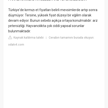
Türkiye'de kırmızı et fiyatları belirli mevsimlerde artıp sonra
düşmüyor. Tersine, yüksek fiyat düzeyi bir eğilim olarak
devam ediyor. Bunun sebebi açıkça ortaya konulmalıdır: arz
yetersizliği. Hayvancılıkta çok ciddi yapısal sorunlar
bulunmaktadır.
Kaynak kaldırma talebi
Cevabın tamamını burada okuyun:
|
odatv4.com