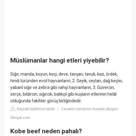
Müslümanlar hangi etleri yiyebilir?
Sığır, manda, koyun, keçi, deve, tavşan, tavuk, kaz, ördek,
hindi türünden evcil hayvanların, 2. Geyik, ceylan, dağ keçisi,
yabanî sığır ve zebra gibi vahşi hayvanların, 3. Güvercin,
serçe, bıldırcın, sığırcık, balıkçıl gibi kuşların etlerinin helâl
olduğunda fakihler görüş birliğindedir.
Kaynak kaldırma talebi
Cevabın tamamını burada okuyun:
|
fikriyat.com
Kobe beef neden pahalı?