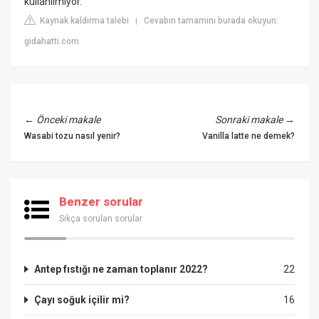
kullanılmıyor.
Kaynak kaldırma talebi
Cevabın tamamını burada okuyun:
|
gidahatti.com
←
Önceki makale
Sonraki makale
→
Wasabi tozu nasıl yenir?
Vanilla latte ne demek?
Benzer sorular
Sıkça sorulan sorular
Antep fıstığı ne zaman toplanır 2022?
22
Çayı soğuk içilir mi?
16