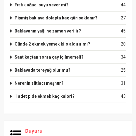
Fıstık ağacı suyu sever mi?
44
Pişmiş baklava dolapta kaç gün saklanır?
27
Baklavanın yağı ne zaman verilir?
45
Günde 2 ekmek yemek kilo aldırır mı?
20
Saat kaçtan sonra çay içilmemeli?
34
Baklavada tereyağ olur mu?
25
Nerenin sütlacı meşhur?
31
1 adet pide ekmek kaç kalori?
43
Duyuru