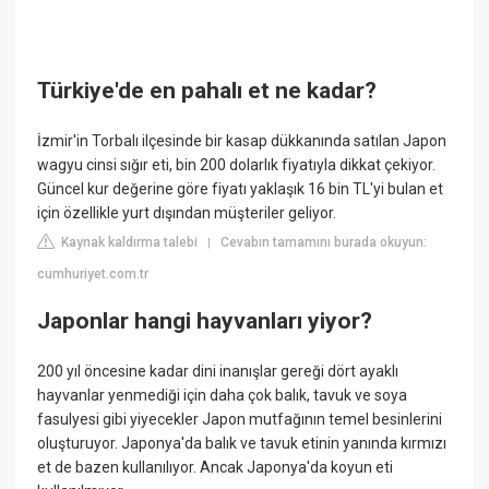
Türkiye'de en pahalı et ne kadar?
İzmir'in Torbalı ilçesinde bir kasap dükkanında satılan Japon
wagyu cinsi sığır eti, bin 200 dolarlık fiyatıyla dikkat çekiyor.
Güncel kur değerine göre fiyatı yaklaşık 16 bin TL'yi bulan et
için özellikle yurt dışından müşteriler geliyor.
Kaynak kaldırma talebi
Cevabın tamamını burada okuyun:
|
cumhuriyet.com.tr
Japonlar hangi hayvanları yiyor?
200 yıl öncesine kadar dini inanışlar gereği dört ayaklı
hayvanlar yenmediği için daha çok balık, tavuk ve soya
fasulyesi gibi yiyecekler Japon mutfağının temel besinlerini
oluşturuyor. Japonya'da balık ve tavuk etinin yanında kırmızı
et de bazen kullanılıyor. Ancak Japonya'da koyun eti