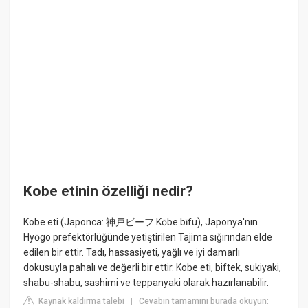
Kobe etinin özelliği nedir?
Kobe eti (Japonca: 神戸ビーフ Kōbe bīfu), Japonya'nın
Hyōgo prefektörlüğünde yetiştirilen Tajima sığırından elde
edilen bir ettir. Tadı, hassasiyeti, yağlı ve iyi damarlı
dokusuyla pahalı ve değerli bir ettir. Kobe eti, biftek, sukiyaki,
shabu-shabu, sashimi ve teppanyaki olarak hazırlanabilir.
Kaynak kaldırma talebi
Cevabın tamamını burada okuyun:
|