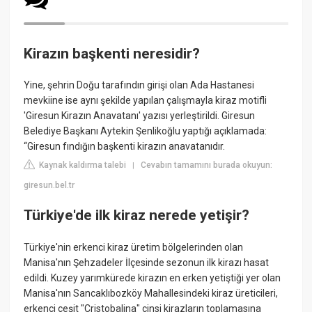
Kirazın başkenti neresidir?
Yine, şehrin Doğu tarafındın girişi olan Ada Hastanesi
mevkiine ise aynı şekilde yapılan çalışmayla kiraz motifli
'Giresun Kirazın Anavatanı' yazısı yerleştirildi. Giresun
Belediye Başkanı Aytekin Şenlikoğlu yaptığı açıklamada:
“Giresun fındığın başkenti kirazın anavatanıdır.
Kaynak kaldırma talebi
Cevabın tamamını burada okuyun:
|
giresun.bel.tr
Türkiye'de ilk kiraz nerede yetişir?
Türkiye'nin erkenci kiraz üretim bölgelerinden olan
Manisa'nın Şehzadeler İlçesinde sezonun ilk kirazı hasat
edildi. Kuzey yarımkürede kirazın en erken yetiştiği yer olan
Manisa'nın Sancaklıbozköy Mahallesindeki kiraz üreticileri,
erkenci çeşit "Cristobalina" cinsi kirazların toplamasına