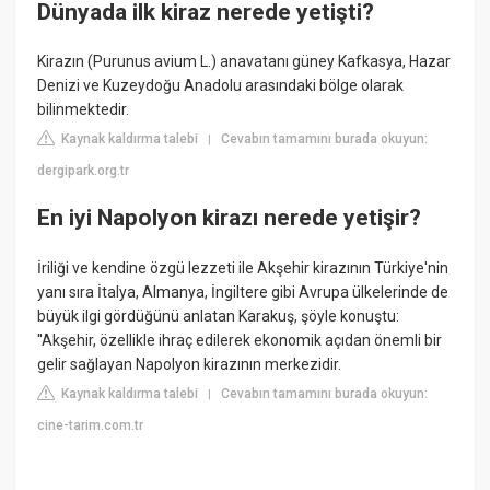
Dünyada ilk kiraz nerede yetişti?
Kirazın (Purunus avium L.) anavatanı güney Kafkasya, Hazar
Denizi ve Kuzeydoğu Anadolu arasındaki bölge olarak
bilinmektedir.
Kaynak kaldırma talebi
Cevabın tamamını burada okuyun:
|
dergipark.org.tr
En iyi Napolyon kirazı nerede yetişir?
İriliği ve kendine özgü lezzeti ile Akşehir kirazının Türkiye'nin
yanı sıra İtalya, Almanya, İngiltere gibi Avrupa ülkelerinde de
büyük ilgi gördüğünü anlatan Karakuş, şöyle konuştu:
''Akşehir, özellikle ihraç edilerek ekonomik açıdan önemli bir
gelir sağlayan Napolyon kirazının merkezidir.
Kaynak kaldırma talebi
Cevabın tamamını burada okuyun:
|
cine-tarim.com.tr