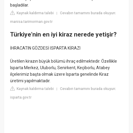
başladılar.
Kaynak kaldırma talebi
Cevabın tamamını burada okuyun:
|
manisa.tarimorman.gov.tr
Türkiye'nin en iyi kiraz nerede yetişir?
İHRACATIN GÖZDESİ ISPARTA KİRAZI
Üretilen kirazın büyük bölümü ihraç edilmektedir. Özellikle
Isparta Merkez, Uluborlu, Senirkent, Keçiborlu, Atabey
ilçelerimiz başta olmak üzere Isparta genelinde Kiraz
üretimi yapılmaktadır.
Kaynak kaldırma talebi
Cevabın tamamını burada okuyun:
|
isparta.gov.tr