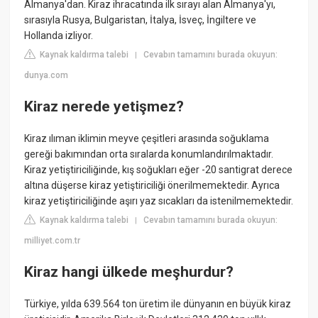
Almanya'dan. Kiraz ihracatında ilk sırayı alan Almanya'yı,
sırasıyla Rusya, Bulgaristan, İtalya, İsveç, İngiltere ve
Hollanda izliyor.
Kaynak kaldırma talebi
Cevabın tamamını burada okuyun:
|
dunya.com
Kiraz nerede yetişmez?
Kiraz ılıman iklimin meyve çeşitleri arasında soğuklama
gereği bakımından orta sıralarda konumlandırılmaktadır.
Kiraz yetiştiriciliğinde, kış soğukları eğer -20 santigrat derece
altına düşerse kiraz yetiştiriciliği önerilmemektedir. Ayrıca
kiraz yetiştiriciliğinde aşırı yaz sıcakları da istenilmemektedir.
Kaynak kaldırma talebi
Cevabın tamamını burada okuyun:
|
milliyet.com.tr
Kiraz hangi ülkede meşhurdur?
Türkiye, yılda 639.564 ton üretim ile dünyanın en büyük kiraz