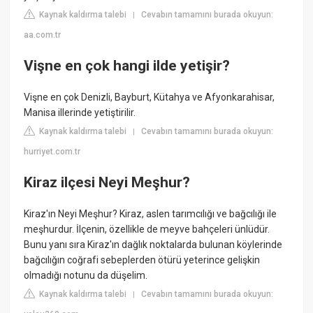
Kaynak kaldırma talebi
Cevabın tamamını burada okuyun:
|
aa.com.tr
Vişne en çok hangi ilde yetişir?
Vişne en çok Denizli, Bayburt, Kütahya ve Afyonkarahisar,
Manisa illerinde yetiştirilir.
Kaynak kaldırma talebi
Cevabın tamamını burada okuyun:
|
hurriyet.com.tr
Kiraz ilçesi Neyi Meşhur?
Kiraz'ın Neyi Meşhur? Kiraz, aslen tarımcılığı ve bağcılığı ile
meşhurdur. İlçenin, özellikle de meyve bahçeleri ünlüdür.
Bunu yanı sıra Kiraz'ın dağlık noktalarda bulunan köylerinde
bağcılığın coğrafi sebeplerden ötürü yeterince gelişkin
olmadığı notunu da düşelim.
Kaynak kaldırma talebi
Cevabın tamamını burada okuyun:
|