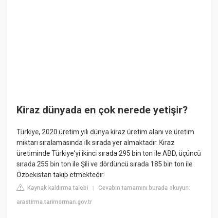
Kiraz dünyada en çok nerede yetişir?
Türkiye, 2020 üretim yılı dünya kiraz üretim alanı ve üretim
miktarı sıralamasında ilk sırada yer almaktadır. Kiraz
üretiminde Türkiye'yi ikinci sırada 295 bin ton ile ABD, üçüncü
sırada 255 bin ton ile Şili ve dördüncü sırada 185 bin ton ile
Özbekistan takip etmektedir.
Kaynak kaldırma talebi
Cevabın tamamını burada okuyun:
|
arastirma.tarimorman.gov.tr