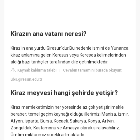
Kirazın ana vatanı neresi?
Kiraz'ın ana yurdu Giresun'dur.Bu nedenle ismini de Yunanca
kiraz anlamına gelen Kerasus veya Keresea kelimelerinden
aldığı bazı tarihçiler tarafından dile getirilmektedir.
Kaynak kaldırma talebi
Cevabın tamamını burada okuyun:
|
ubs.giresun.edu.tr
Kiraz meyvesi hangi şehirde yetişir?
Kiraz memleketimizin her yöresinde az çok yetiştirilmekle
beraber; temel geçim kaynağı olduğu illerimizi Manisa, İzmir,
Afyon, Isparta, Bursa, Kocaeli, Sakarya, Konya, Artvin,
Zonguldak, Kastamonu ve Amasya olarak sıralayabiliriz.
Üretim miktarımız sürekli artmaktadır.