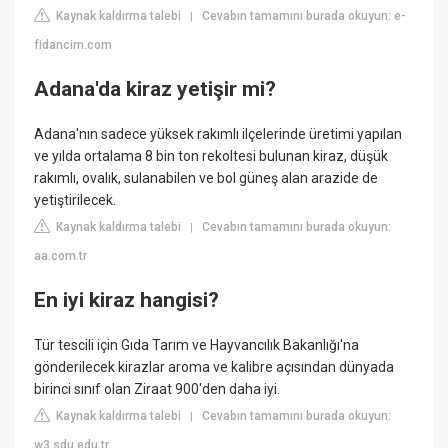
Kaynak kaldırma talebi
Cevabın tamamını burada okuyun: e-
|
fidancim.com
Adana'da kiraz yetişir mi?
Adana'nın sadece yüksek rakımlı ilçelerinde üretimi yapılan
ve yılda ortalama 8 bin ton rekoltesi bulunan kiraz, düşük
rakımlı, ovalık, sulanabilen ve bol güneş alan arazide de
yetiştirilecek.
Kaynak kaldırma talebi
Cevabın tamamını burada okuyun:
|
aa.com.tr
En iyi kiraz hangisi?
Tür tescili için Gıda Tarım ve Hayvancılık Bakanlığı'na
gönderilecek kirazlar aroma ve kalibre açısından dünyada
birinci sınıf olan Ziraat 900'den daha iyi.
Kaynak kaldırma talebi
Cevabın tamamını burada okuyun:
|
w3.sdu.edu.tr