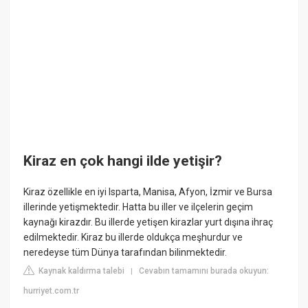
Kiraz en çok hangi ilde yetişir?
Kiraz özellikle en iyi Isparta, Manisa, Afyon, İzmir ve Bursa
illerinde yetişmektedir. Hatta bu iller ve ilçelerin geçim
kaynağı kirazdır. Bu illerde yetişen kirazlar yurt dışına ihraç
edilmektedir. Kiraz bu illerde oldukça meşhurdur ve
neredeyse tüm Dünya tarafından bilinmektedir.
Kaynak kaldırma talebi
Cevabın tamamını burada okuyun:
|
hurriyet.com.tr