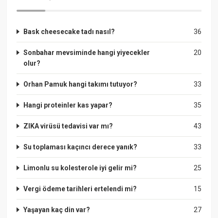
Bask cheesecake tadı nasıl?
36
Sonbahar mevsiminde hangi yiyecekler
20
olur?
Orhan Pamuk hangi takımı tutuyor?
33
Hangi proteinler kas yapar?
35
ZIKA virüsü tedavisi var mı?
43
Su toplaması kaçıncı derece yanık?
33
Limonlu su kolesterole iyi gelir mi?
25
Vergi ödeme tarihleri ertelendi mi?
15
Yaşayan kaç din var?
27