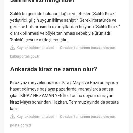
Salihli kirazı hangi ilde?
Salihli bölgesinde bulunan dağlar ve etekleri 'Salihli Kirazı'
yetiştiriciliği için uygun iklime sahiptir. Gerek literatürde ve
gerekse halk arasında uzun yıllardan bu yana "Salihli Kirazı"
olarak bilinmesi ve böyle tanınması sebebiyle ürün adı
'Salihli' ilçesi ile özdeşleşmiştir.
Kaynak kaldırma talebi
Cevabın tamamını burada okuyun:
|
kulturportali.gov.tr
Ankarada kiraz ne zaman olur?
Kiraz yaz meyvelerindendir. Kiraz Mayıs ve Haziran ayında
hasat edilmeye başlayıp pazarlarda, manavlarda satışa
çıkar. KİRAZ NE ZAMAN YENİR? Tadına doyum olmayan
kiraz Mayıs sonundan, Haziran, Temmuz ayında da satışta
kalır.
Kaynak kaldırma talebi
Cevabın tamamını burada okuyun:
|
posta.com.tr