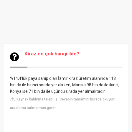
Kiraz en çok hangi ilde?
%14,4'lük paya sahip olan İzmir kiraz üretim alanında 118
bin da ile birinci sırada yer alırken, Manisa 98 bin da ile ikinci,
Konya ise 71 bin da ile üçüncü sırada yer almaktadır.
Kaynak kaldırma talebi
Cevabın tamamını burada okuyun:
|
arastirma.tarimorman.gov.tr