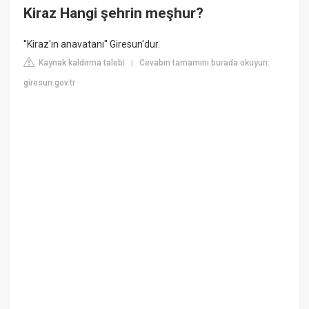
Kiraz Hangi şehrin meşhur?
''Kiraz'ın anavatanı'' Giresun'dur.
Kaynak kaldırma talebi
Cevabın tamamını burada okuyun:
|
giresun.gov.tr