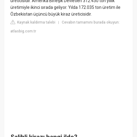
üreticisidir. Amerika Birleşik Devletleri 312.430 ton yıllık
üretimiyle ikinci sırada geliyor. Yılda 172.035 ton üretim ile
Özbekistan üçüncü büyük kiraz üreticisidir.
Kaynak kaldırma talebi
Cevabın tamamını burada okuyun:
|
atlasbig.com.tr