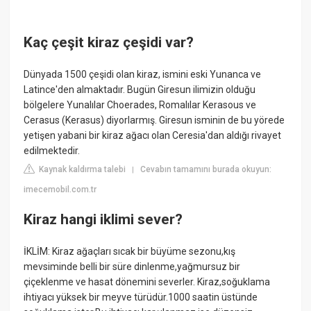
Kaç çeşit kiraz çeşidi var?
Dünyada 1500 çeşidi olan kiraz, ismini eski Yunanca ve
Latince'den almaktadır. Bugün Giresun ilimizin olduğu
bölgelere Yunalılar Choerades, Romalılar Kerasous ve
Cerasus (Kerasus) diyorlarmış. Giresun isminin de bu yörede
yetişen yabani bir kiraz ağacı olan Ceresia'dan aldığı rivayet
edilmektedir.
Kaynak kaldırma talebi
Cevabın tamamını burada okuyun:
|
imecemobil.com.tr
Kiraz hangi iklimi sever?
İKLİM: Kiraz ağaçları sıcak bir büyüme sezonu,kış
mevsiminde belli bir süre dinlenme,yağmursuz bir
çiçeklenme ve hasat dönemini severler. Kiraz,soğuklama
ihtiyacı yüksek bir meyve türüdür.1000 saatin üstünde