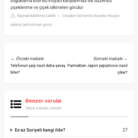
soğuklama ister.Bu ihtiyacı karşılanmaz ise düzensiz
çiçeklenme ve çiçek silkmeleri görülür.
Kaynak kaldırma talebi
Cevabın tamamını burada okuyun:
|
adana.tarimorman.gov.tr
←
Önceki makale
Sonraki makale
→
Telefonun şarjı nasıl daha yavaş
Parmaktan Japon yapıştırıcısı nasıl
biter?
çıkar?
Benzer sorular
Sıkça sorulan sorular
En az Suriyeli hangi ilde?
27