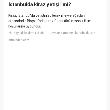
Istanbulda kiraz yetişir mi?
Kiraz, İstanbul'da yetiştirilebilecek meyve ağaçları
arasındadır. Birçok farklı kiraz fidanı türü İstanbul iklim
koşullarına uygundur.
Kaynak kaldırma talebi
Cevabın tamamını burada okuyun:
|
ciftcinden.com