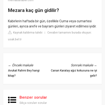
merhabahaber.com
Mezara kaç gün gidilir?
Kabirlerin haftada bir gün, özellikle Cuma veya cumartesi
günleri, ayrıca arefe ve bayram günleri ziyaret edilmesi iyidir.
Kaynak kaldırma talebi
Cevabın tamamını burada okuyun:
|
usak.bel.tr
←
Önceki makale
Sonraki makale
→
Avukat Rahmi Bey hangi
Canan Karatay ağız kokusuna ne iyi
kitap?
gelir?
Benzer sorular
Sıkça sorulan sorular