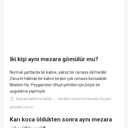
Iki kişi aynı mezara gömülür mu?
Normal şartlarda bir kabre, yalnız bir cenaze defnedilir.
Zaruret hâlinde bir kabre birden çok cenaze konulabilir.
Nitekim Hz. Peygamber Uhud şehitleri için böyle bir
uygulama yapmıştır.
Kaynak kaldırma talebi
Cevabın tamamını burada okuyun:
|
yeniakit.com.tr
Karı koca öldükten sonra aynı mezara