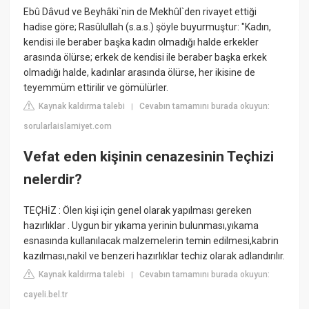
Ebû Dâvud ve Beyhâki`nin de Mekhûl`den rivayet ettiği
hadise göre; Rasûlullah (s.a.s.) şöyle buyurmuştur: "Kadın,
kendisi ile beraber başka kadın olmadığı halde erkekler
arasında ölürse; erkek de kendisi ile beraber başka erkek
olmadığı halde, kadınlar arasında ölürse, her ikisine de
teyemmüm ettirilir ve gömülürler.
Kaynak kaldırma talebi
Cevabın tamamını burada okuyun:
|
sorularlaislamiyet.com
Vefat eden kişinin cenazesinin Teçhizi
nelerdir?
TEÇHİZ : Ölen kişi için genel olarak yapılması gereken
hazırlıklar . Uygun bir yıkama yerinin bulunması,yıkama
esnasında kullanılacak malzemelerin temin edilmesi,kabrin
kazılması,nakil ve benzeri hazırlıklar techiz olarak adlandırılır.
Kaynak kaldırma talebi
Cevabın tamamını burada okuyun:
|
cayeli.bel.tr