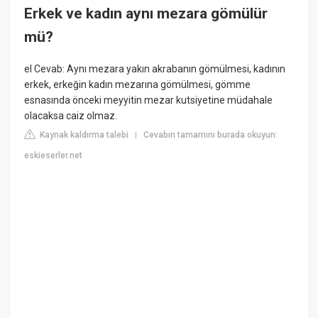
Erkek ve kadın aynı mezara gömülür
mü?
el Cevab: Aynı mezara yakın akrabanın gömülmesi, kadının
erkek, erkeğin kadın mezarına gömülmesi, gömme
esnasında önceki meyyitin mezar kutsiyetine müdahale
olacaksa caiz olmaz.
Kaynak kaldırma talebi
Cevabın tamamını burada okuyun:
|
eskieserler.net