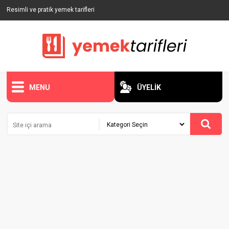
Resimli ve pratik yemek tarifleri
MENU
ÜYELİK