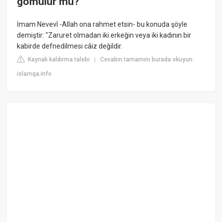
gömülür mü?
İmam Nevevî -Allah ona rahmet etsin- bu konuda şöyle
demiştir: "Zaruret olmadan iki erkeğin veya iki kadının bir
kabirde defnedilmesi câiz değildir.
Kaynak kaldırma talebi
Cevabın tamamını burada okuyun:
|
islamqa.info