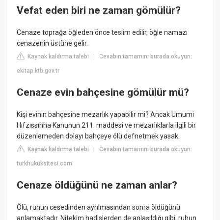
Vefat eden biri ne zaman gömülür?
Cenaze toprağa öğleden önce teslim edilir, öğle namazı
cenazenin üstüne gelir.
Kaynak kaldırma talebi
Cevabın tamamını burada okuyun:
|
ekitap.ktb.gov.tr
Cenaze evin bahçesine gömülür mü?
Kişi evinin bahçesine mezarlık yapabilir mi? Ancak Umumi
Hıfzıssıhha Kanunun 211. maddesi ve mezarlıklarla ilgili bir
düzenlemeden dolayı bahçeye ölü defnetmek yasak.
Kaynak kaldırma talebi
Cevabın tamamını burada okuyun:
|
turkhukuksitesi.com
Cenaze öldüğünü ne zaman anlar?
Ölü, ruhun cesedinden ayrılmasından sonra öldüğünü
anlamaktadır. Nitekim hadislerden de anlaşıldığı gibi, ruhun