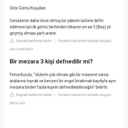
Üste Gömü Koşulları
Cenazenin daha önce ölmüş bir yakının üstüne defin
edilmesi için ilk gömü tarihinden itibaren en az 5 (Beş) yıl
geçmiş olması şartı aranır.
Kaynak kaldırma talebi
Cevabın tamamını burada okuyun:
|
cbs.izmir.bel.tr
Bir mezara 3 kişi defnedilir mi?
Fetva Kurulu, "ölülerin çok olması gibi bir mazeret varsa
aralarına toprak ve benzeri bir engel bırakmak kaydıyla aynı
mezara birden fazla kişinin defnedilebileceğini" belirtti.
Kaynak kaldırma talebi
Cevabın tamamını burada okuyun:
|
ilkha.com