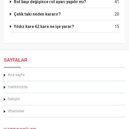
Rot başı değişince rot ayarı yapılır mı?
41
Çelik takı neden kararır?
20
Yıldız kare 62 kare ne işe yarar?
15
SAYFALAR
Ana sayfa
Hakkimizda
İletişim
Vitaminler