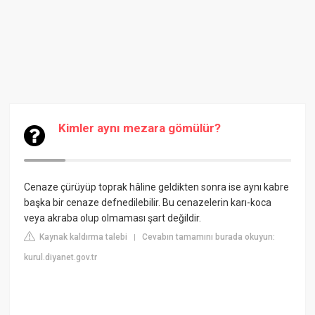
Kimler aynı mezara gömülür?
Cenaze çürüyüp toprak hâline geldikten sonra ise aynı kabre
başka bir cenaze defnedilebilir. Bu cenazelerin karı-koca
veya akraba olup olmaması şart değildir.
Kaynak kaldırma talebi
Cevabın tamamını burada okuyun:
|
kurul.diyanet.gov.tr