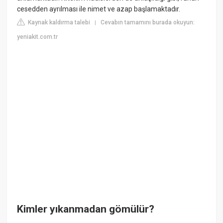
cesedden ayrılması ile nimet ve azap başlamaktadır.
Kaynak kaldırma talebi
Cevabın tamamını burada okuyun:
|
yeniakit.com.tr
Kimler yıkanmadan gömülür?