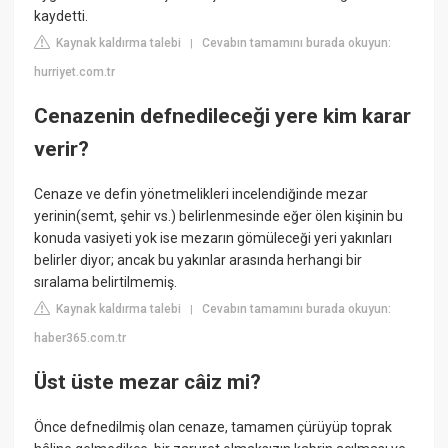
kaydetti.
Kaynak kaldırma talebi
Cevabın tamamını burada okuyun:
|
hurriyet.com.tr
Cenazenin defnedileceği yere kim karar
verir?
Cenaze ve defin yönetmelikleri incelendiğinde mezar
yerinin(semt, şehir vs.) belirlenmesinde eğer ölen kişinin bu
konuda vasiyeti yok ise mezarın gömüleceği yeri yakınları
belirler diyor; ancak bu yakınlar arasında herhangi bir
sıralama belirtilmemiş.
Kaynak kaldırma talebi
Cevabın tamamını burada okuyun:
|
haber365.com.tr
Üst üste mezar câiz mi?
Önce defnedilmiş olan cenaze, tamamen çürüyüp toprak