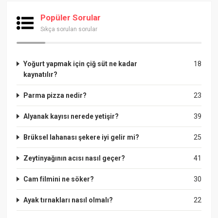
Popüler Sorular
Sıkça sorulan sorular
Yoğurt yapmak için çiğ süt ne kadar
18
kaynatılır?
Parma pizza nedir?
23
Alyanak kayısı nerede yetişir?
39
Brüksel lahanası şekere iyi gelir mi?
25
Zeytinyağının acısı nasıl geçer?
41
Cam filmini ne söker?
30
Ayak tırnakları nasıl olmalı?
22