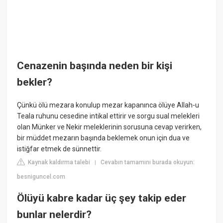
Cenazenin başında neden bir kişi
bekler?
Çünkü ölü mezara konulup mezar kapanınca ölüye Allah-u
Teala ruhunu cesedine intikal ettirir ve sorgu sual melekleri
olan Münker ve Nekir meleklerinin sorusuna cevap verirken,
bir müddet mezarın başında beklemek onun için dua ve
istiğfar etmek de sünnettir.
Kaynak kaldırma talebi
Cevabın tamamını burada okuyun:
|
besniguncel.com
Ölüyü kabre kadar üç şey takip eder
bunlar nelerdir?