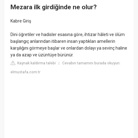
Mezara ilk girdiğinde ne olur?
Kabre Giriş
Dini öğretiler ve hadisler esasına göre, ihtizar hâleti ve ölüm
başlangıç anlarından itibaren insan yaptıkları amellerin
karşılığını görmeye başlar ve onlardan dolayı ya sevinç haline
ya da azap ve üzüntüye bürünür.
Kaynak kaldırma talebi
Cevabın tamamını burada okuyun:
|
elmustafa.com.tr