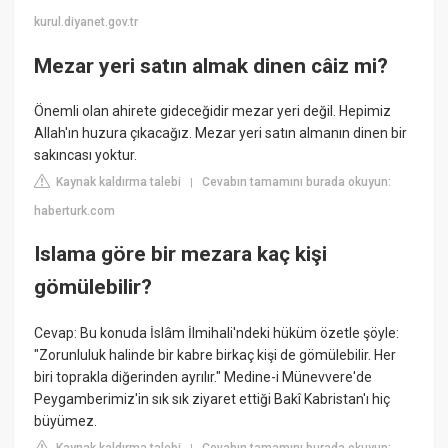
kurul.diyanet.gov.tr
Mezar yeri satın almak dinen câiz mi?
Önemli olan ahirete gideceğidir mezar yeri değil. Hepimiz
Allah'ın huzura çıkacağız. Mezar yeri satın almanın dinen bir
sakıncası yoktur.
Kaynak kaldırma talebi
Cevabın tamamını burada okuyun:
|
haberturk.com
Islama göre bir mezara kaç kişi
gömülebilir?
Cevap: Bu konuda İslâm İlmihali'ndeki hüküm özetle şöyle:
"Zorunluluk halinde bir kabre birkaç kişi de gömülebilir. Her
biri toprakla diğerinden ayrılır." Medine-i Münevvere'de
Peygamberimiz'in sık sık ziyaret ettiği Bakî Kabristan'ı hiç
büyümez.
Kaynak kaldırma talebi
Cevabın tamamını burada okuyun: