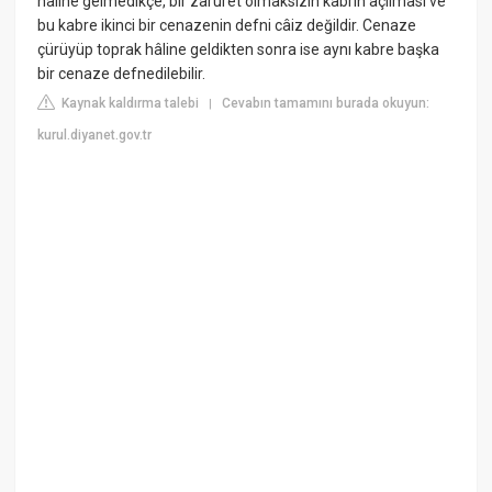
hâline gelmedikçe, bir zaruret olmaksızın kabrin açılması ve
bu kabre ikinci bir cenazenin defni câiz değildir. Cenaze
çürüyüp toprak hâline geldikten sonra ise aynı kabre başka
bir cenaze defnedilebilir.
Kaynak kaldırma talebi
Cevabın tamamını burada okuyun:
|
kurul.diyanet.gov.tr