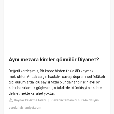
Aynı mezara kimler gömülür Diyanet?
Değerli kardeşimiz, Bir kabre birden fazla ölü koymak
mekruhtur. Ancak salgın hastalık, savaş, deprem, sel felâketi
gibi durumlarda, ölü sayısı fazla olur da her biri için ayrı bir
kabir hazırlamak güçleşirse, o takdirde iki üç kişiyi bir kabre
defnetmekte kerahet yoktur.
Kaynak kaldırma talebi
Cevabın tamamını burada okuyun:
|
sorularlaislamiyet.com