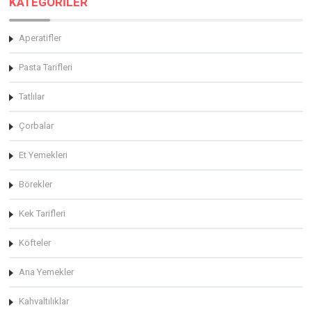
KATEGORİLER
Aperatifler
Pasta Tarifleri
Tatlılar
Çorbalar
Et Yemekleri
Börekler
Kek Tarifleri
Köfteler
Ana Yemekler
Kahvaltılıklar