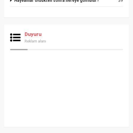
Hayvanlar öldükten sonra nereye gömülür?
39
Duyuru
Reklam alanı