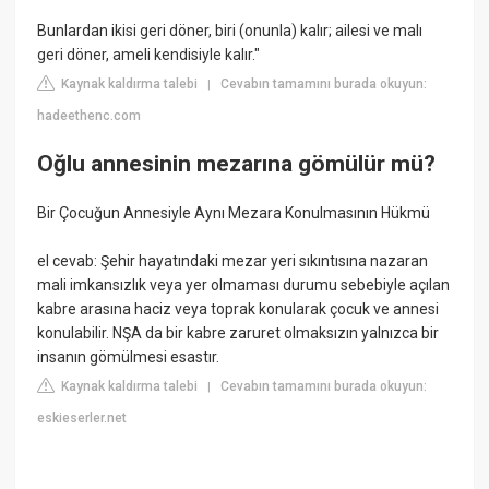
Bunlardan ikisi geri döner, biri (onunla) kalır; ailesi ve malı
geri döner, ameli kendisiyle kalır."
Kaynak kaldırma talebi
Cevabın tamamını burada okuyun:
|
hadeethenc.com
Oğlu annesinin mezarına gömülür mü?
Bir Çocuğun Annesiyle Aynı Mezara Konulmasının Hükmü
el cevab: Şehir hayatındaki mezar yeri sıkıntısına nazaran
mali imkansızlık veya yer olmaması durumu sebebiyle açılan
kabre arasına haciz veya toprak konularak çocuk ve annesi
konulabilir. NŞA da bir kabre zaruret olmaksızın yalnızca bir
insanın gömülmesi esastır.
Kaynak kaldırma talebi
Cevabın tamamını burada okuyun:
|
eskieserler.net