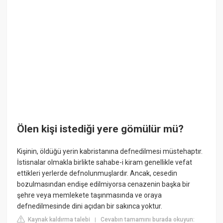
Ölen kişi istediği yere gömülür mü?
Kişinin, öldüğü yerin kabristanına defnedilmesi müstehaptır.
İstisnalar olmakla birlikte sahabe-i kiram genellikle vefat
ettikleri yerlerde defnolunmuşlardır. Ancak, cesedin
bozulmasından endişe edilmiyorsa cenazenin başka bir
şehre veya memlekete taşınmasında ve oraya
defnedilmesinde dini açıdan bir sakınca yoktur.
Kaynak kaldırma talebi
Cevabın tamamını burada okuyun:
|