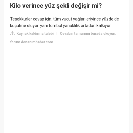
Kilo verince yüz şekli değişir mi?
Teşekkürler cevap için. tüm vucut yağları eriyince yüzde de
küçülme oluyor. yani tombul yanaklılık ortadan kalkıyor.
Kaynak kaldırma talebi
Cevabın tamamını burada okuyun:
|
forum.donanimhaber.com