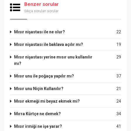
Benzer sorular
Sıkça sorulan sorular
Mısır nişastası ile ne olur?
22
Mısır nişastası ile baklava açılır mı?
19
Mısır nişastası yerine mısır unu kullanılır
29
mı?
Mısır unu ile poğaça yapılır mı?
37
Mısır unu Niçin Kullanılır?
21
Mısır ekmeği mi beyaz ekmek mi?
24
Mırra Kürtçe ne demek?
34
Mısır irmiği ne işe yarar?
41