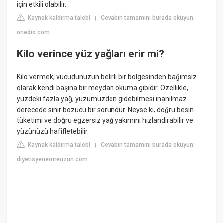
için etkili olabilir.
Kaynak kaldırma talebi
Cevabın tamamını burada okuyun:
|
onedio.com
Kilo verince yüz yağları erir mi?
Kilo vermek, vücudunuzun belirli bir bölgesinden bağımsız
olarak kendi başına bir meydan okuma gibidir. Özellikle,
yüzdeki fazla yağ, yüzümüzden gidebilmesi inanılmaz
derecede sinir bozucu bir sorundur. Neyse ki, doğru besin
tüketimi ve doğru egzersiz yağ yakımını hızlandırabilir ve
yüzünüzü hafifletebilir.
Kaynak kaldırma talebi
Cevabın tamamını burada okuyun:
|
diyetisyenemreuzun.com