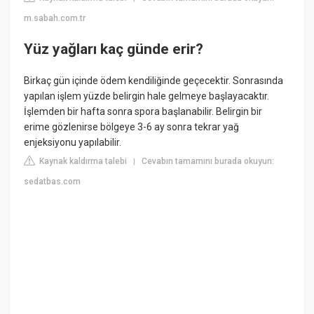
m.sabah.com.tr
Yüz yağları kaç günde erir?
Birkaç gün içinde ödem kendiliğinde geçecektir. Sonrasında
yapılan işlem yüzde belirgin hale gelmeye başlayacaktır.
İşlemden bir hafta sonra spora başlanabilir. Belirgin bir
erime gözlenirse bölgeye 3-6 ay sonra tekrar yağ
enjeksiyonu yapılabilir.
Kaynak kaldırma talebi
Cevabın tamamını burada okuyun:
|
sedatbas.com