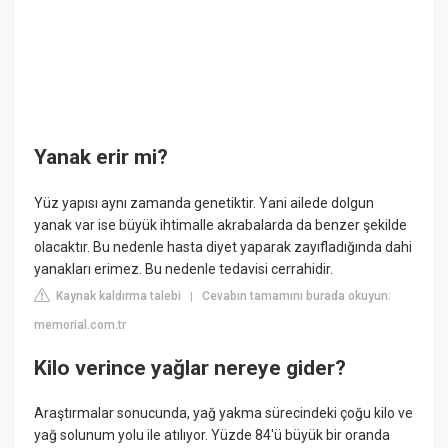
Yanak erir mi?
Yüz yapısı aynı zamanda genetiktir. Yani ailede dolgun
yanak var ise büyük ihtimalle akrabalarda da benzer şekilde
olacaktır. Bu nedenle hasta diyet yaparak zayıfladığında dahi
yanakları erimez. Bu nedenle tedavisi cerrahidir.
Kaynak kaldırma talebi
Cevabın tamamını burada okuyun:
|
memorial.com.tr
Kilo verince yağlar nereye gider?
Araştırmalar sonucunda, yağ yakma sürecindeki çoğu kilo ve
yağ solunum yolu ile atılıyor. Yüzde 84'ü büyük bir oranda