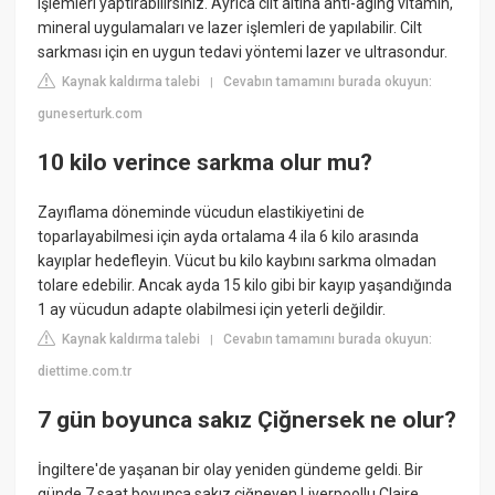
işlemleri yaptırabilirsiniz. Ayrıca cilt altına anti-aging vitamin,
mineral uygulamaları ve lazer işlemleri de yapılabilir. Cilt
sarkması için en uygun tedavi yöntemi lazer ve ultrasondur.
Kaynak kaldırma talebi
Cevabın tamamını burada okuyun:
|
guneserturk.com
10 kilo verince sarkma olur mu?
Zayıflama döneminde vücudun elastikiyetini de
toparlayabilmesi için ayda ortalama 4 ila 6 kilo arasında
kayıplar hedefleyin. Vücut bu kilo kaybını sarkma olmadan
tolare edebilir. Ancak ayda 15 kilo gibi bir kayıp yaşandığında
1 ay vücudun adapte olabilmesi için yeterli değildir.
Kaynak kaldırma talebi
Cevabın tamamını burada okuyun:
|
diettime.com.tr
7 gün boyunca sakız Çiğnersek ne olur?
İngiltere'de yaşanan bir olay yeniden gündeme geldi. Bir
günde 7 saat boyunca sakız çiğneyen Liverpoollu Claire