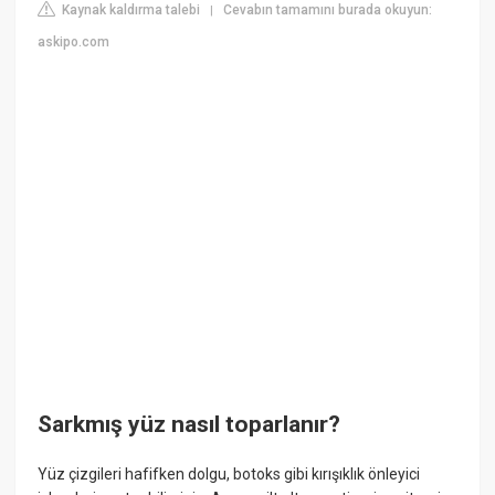
Kaynak kaldırma talebi
Cevabın tamamını burada okuyun:
|
askipo.com
Sarkmış yüz nasıl toparlanır?
Yüz çizgileri hafifken dolgu, botoks gibi kırışıklık önleyici