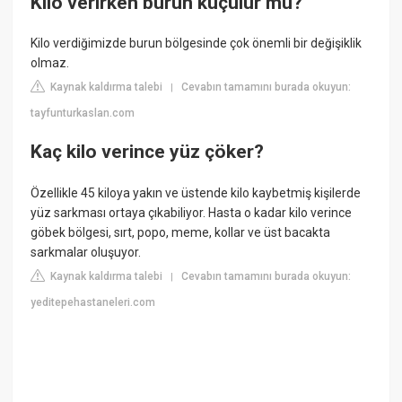
Kilo verirken burun küçülür mü?
Kilo verdiğimizde burun bölgesinde çok önemli bir değişiklik
olmaz.
Kaynak kaldırma talebi
Cevabın tamamını burada okuyun:
|
tayfunturkaslan.com
Kaç kilo verince yüz çöker?
Özellikle 45 kiloya yakın ve üstende kilo kaybetmiş kişilerde
yüz sarkması ortaya çıkabiliyor. Hasta o kadar kilo verince
göbek bölgesi, sırt, popo, meme, kollar ve üst bacakta
sarkmalar oluşuyor.
Kaynak kaldırma talebi
Cevabın tamamını burada okuyun:
|
yeditepehastaneleri.com