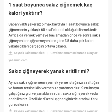
1 saat boyunca sakız çiğnemek kaç
kalori yaktırır?
Sabah vakti şekersiz olmak kaydıyla 1 saat boyunca sakız
çiğnemenin yaklaşık 60 kcal'e bedel olduğu bilinmektedir.
Ayrıca da yemek yemeye başlamadan önce ve sonra sakız
çiğneyenlerin çiğnemeyenlere göre %5 daha çok kalori
yakabildikleri gerçeğini ortaya çıkardı.
Kaynak kaldırma talebi
Cevabın tamamını burada okuyun:
|
yasemin.com
Sakız çiğneyerek yanak eritilir mi?
Ayrıca sakız çiğnemenin yemek yeme isteğinizi azalttığını
ve bunun tersine kilo vermenize yardımcı olur. Kurtulmaya
çalıştığınız gıdı ve yanaklarınızdan, sakız çiğneyerek veda
edebilirsiniz. Özellikle düzenli çiğnediğinizde aradaki farkı
göreceksiniz.
Kaynak kaldırma talebi
Cevabın tamamını burada okuyun:
|