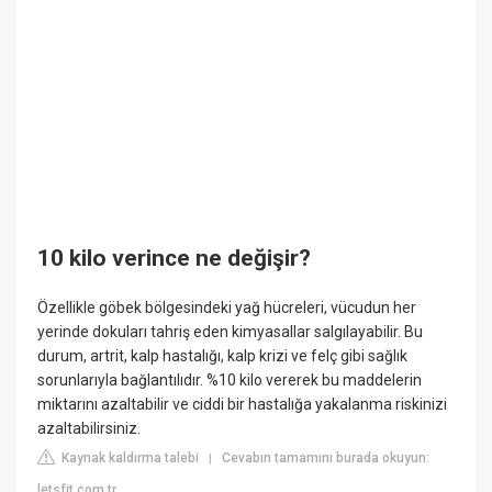
10 kilo verince ne değişir?
Özellikle göbek bölgesindeki yağ hücreleri, vücudun her
yerinde dokuları tahriş eden kimyasallar salgılayabilir. Bu
durum, artrit, kalp hastalığı, kalp krizi ve felç gibi sağlık
sorunlarıyla bağlantılıdır. %10 kilo vererek bu maddelerin
miktarını azaltabilir ve ciddi bir hastalığa yakalanma riskinizi
azaltabilirsiniz.
Kaynak kaldırma talebi
Cevabın tamamını burada okuyun:
|
letsfit.com.tr