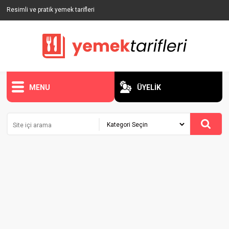
Resimli ve pratik yemek tarifleri
MENU
ÜYELİK