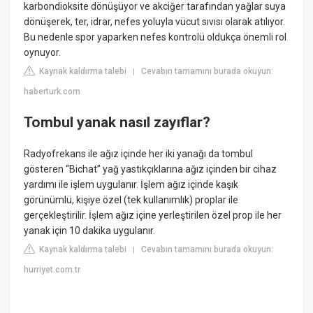
karbondioksite dönüşüyor ve akciğer tarafından yağlar suya
dönüşerek, ter, idrar, nefes yoluyla vücut sıvısı olarak atılıyor.
Bu nedenle spor yaparken nefes kontrolü oldukça önemli rol
oynuyor.
Kaynak kaldırma talebi
Cevabın tamamını burada okuyun:
|
haberturk.com
Tombul yanak nasıl zayıflar?
Radyofrekans ile ağız içinde her iki yanağı da tombul
gösteren “Bichat” yağ yastıkçıklarına ağız içinden bir cihaz
yardımı ile işlem uygulanır. İşlem ağız içinde kaşık
görünümlü, kişiye özel (tek kullanımlık) proplar ile
gerçekleştirilir. İşlem ağız içine yerleştirilen özel prop ile her
yanak için 10 dakika uygulanır.
Kaynak kaldırma talebi
Cevabın tamamını burada okuyun:
|
hurriyet.com.tr