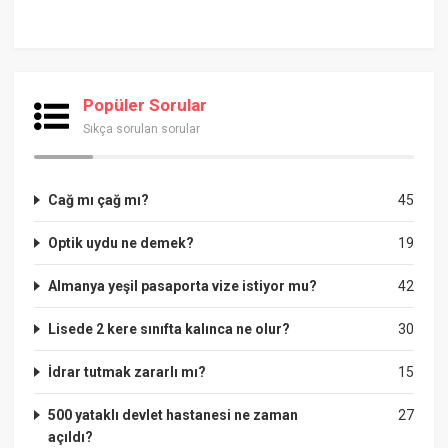
Popüler Sorular
Sıkça sorulan sorular
Cağ mı çağ mı?
45
Optik uydu ne demek?
19
Almanya yeşil pasaporta vize istiyor mu?
42
Lisede 2 kere sınıfta kalınca ne olur?
30
İdrar tutmak zararlı mı?
15
500 yataklı devlet hastanesi ne zaman
27
açıldı?