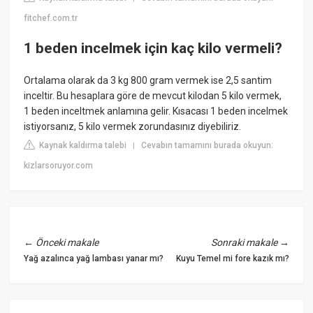
fitchef.com.tr
1 beden incelmek için kaç kilo vermeli?
Ortalama olarak da 3 kg 800 gram vermek ise 2,5 santim
inceltir. Bu hesaplara göre de mevcut kilodan 5 kilo vermek,
1 beden inceltmek anlamına gelir. Kısacası 1 beden incelmek
istiyorsanız, 5 kilo vermek zorundasınız diyebiliriz.
Kaynak kaldırma talebi
Cevabın tamamını burada okuyun:
|
kizlarsoruyor.com
←
Önceki makale
Sonraki makale
→
Yağ azalınca yağ lambası yanar mı?
Kuyu Temel mi fore kazık mı?