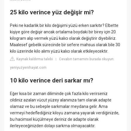
25 kilo verince yüz değişir mi?
Peki ne kadarlık bir kilo değişimi yüzü erken sarkıtır? Elbette
kişiye göre değişir ancak ortalama boydaki bir birey için 20
kilogram alıp vermek yüzü kalıcı olarak değiştirir diyebiliriz.
Maalesef gebelik sürecinde bir sefere mahsus olarak bile 30
kilo üzerinde kilo alımı yüzü kalıcı olarak etkileyecektir.
Kaynak kaldırma talebi
Cevabın tamamını burada okuyun:
|
yeniyuzyenihayat.com
10 kilo verince deri sarkar mı?
Eğer kısa bir zaman diliminde çok fazla kilo verirseniz
cildiniz azalan vücut yüzey alanınıza tam olarak adapte
olamaz ve bu sebeple sarkmalar meydana gelir. Ama
vermeyi hedeflediğiniz kiloyu zamana yayarak verdiğinizde,
bu hacimsel küçülmeye deriniz de adapte olarak
ilerleyeceğinizden dolayı sarkma olmayacaktır.