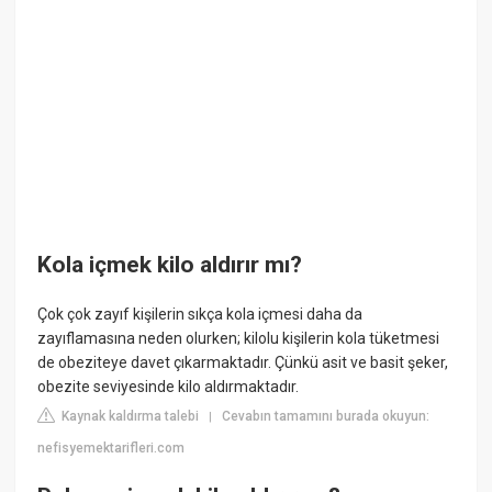
Kola içmek kilo aldırır mı?
Çok çok zayıf kişilerin sıkça kola içmesi daha da
zayıflamasına neden olurken; kilolu kişilerin kola tüketmesi
de obeziteye davet çıkarmaktadır. Çünkü asit ve basit şeker,
obezite seviyesinde kilo aldırmaktadır.
Kaynak kaldırma talebi
Cevabın tamamını burada okuyun:
|
nefisyemektarifleri.com