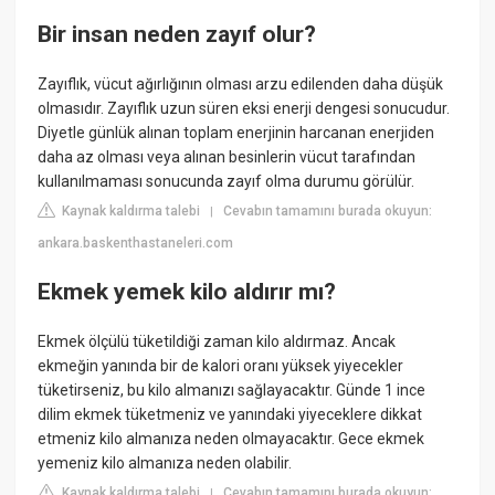
Bir insan neden zayıf olur?
Zayıflık, vücut ağırlığının olması arzu edilenden daha düşük
olmasıdır. Zayıflık uzun süren eksi enerji dengesi sonucudur.
Diyetle günlük alınan toplam enerjinin harcanan enerjiden
daha az olması veya alınan besinlerin vücut tarafından
kullanılmaması sonucunda zayıf olma durumu görülür.
Kaynak kaldırma talebi
Cevabın tamamını burada okuyun:
|
ankara.baskenthastaneleri.com
Ekmek yemek kilo aldırır mı?
Ekmek ölçülü tüketildiği zaman kilo aldırmaz. Ancak
ekmeğin yanında bir de kalori oranı yüksek yiyecekler
tüketirseniz, bu kilo almanızı sağlayacaktır. Günde 1 ince
dilim ekmek tüketmeniz ve yanındaki yiyeceklere dikkat
etmeniz kilo almanıza neden olmayacaktır. Gece ekmek
yemeniz kilo almanıza neden olabilir.
Kaynak kaldırma talebi
Cevabın tamamını burada okuyun:
|