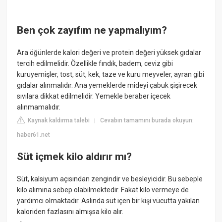
Ben çok zayıfım ne yapmalıyım?
Ara öğünlerde kalori değeri ve protein değeri yüksek gıdalar
tercih edilmelidir. Özellikle fındık, badem, ceviz gibi
kuruyemişler, tost, süt, kek, taze ve kuru meyveler, ayran gibi
gıdalar alınmalıdır. Ana yemeklerde mideyi çabuk şişirecek
sıvılara dikkat edilmelidir. Yemekle beraber içecek
alınmamalıdır.
Kaynak kaldırma talebi
Cevabın tamamını burada okuyun:
|
haber61.net
Süt içmek kilo aldırır mı?
Süt, kalsiyum açısından zengindir ve besleyicidir. Bu sebeple
kilo alımına sebep olabilmektedir. Fakat kilo vermeye de
yardımcı olmaktadır. Aslında süt içen bir kişi vücutta yakılan
kaloriden fazlasını almışsa kilo alır.