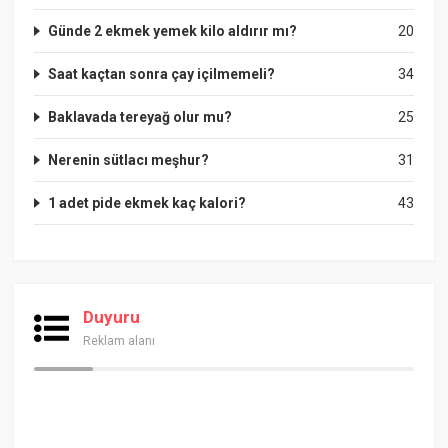
Günde 2 ekmek yemek kilo aldırır mı?
20
Saat kaçtan sonra çay içilmemeli?
34
Baklavada tereyağ olur mu?
25
Nerenin sütlacı meşhur?
31
1 adet pide ekmek kaç kalori?
43
Duyuru
Reklam alanı