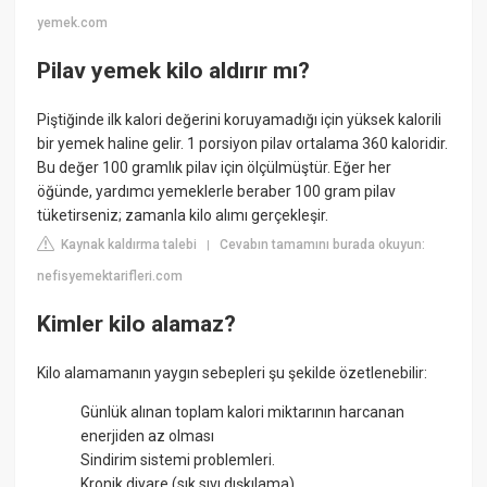
yemek.com
Pilav yemek kilo aldırır mı?
Piştiğinde ilk kalori değerini koruyamadığı için yüksek kalorili
bir yemek haline gelir. 1 porsiyon pilav ortalama 360 kaloridir.
Bu değer 100 gramlık pilav için ölçülmüştür. Eğer her
öğünde, yardımcı yemeklerle beraber 100 gram pilav
tüketirseniz; zamanla kilo alımı gerçekleşir.
Kaynak kaldırma talebi
Cevabın tamamını burada okuyun:
|
nefisyemektarifleri.com
Kimler kilo alamaz?
Kilo alamamanın yaygın sebepleri şu şekilde özetlenebilir:
Günlük alınan toplam kalori miktarının harcanan
enerjiden az olması
Sindirim sistemi problemleri.
Kronik diyare (sık sıvı dışkılama)