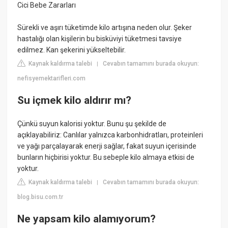
Cici Bebe Zararları
Sürekli ve aşırı tüketimde kilo artışına neden olur. Şeker
hastalığı olan kişilerin bu bisküviyi tüketmesi tavsiye
edilmez. Kan şekerini yükseltebilir.
Kaynak kaldırma talebi
Cevabın tamamını burada okuyun:
|
nefisyemektarifleri.com
Su içmek kilo aldırır mı?
Çünkü suyun kalorisi yoktur. Bunu şu şekilde de
açıklayabiliriz: Canlılar yalnızca karbonhidratları, proteinleri
ve yağı parçalayarak enerji sağlar, fakat suyun içerisinde
bunların hiçbirisi yoktur. Bu sebeple kilo almaya etkisi de
yoktur.
Kaynak kaldırma talebi
Cevabın tamamını burada okuyun:
|
blog.bisu.com.tr
Ne yapsam kilo alamıyorum?