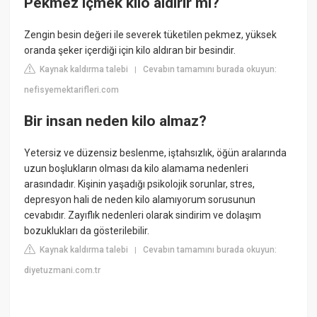
Pekmez içmek kilo aldırır mı?
Zengin besin değeri ile severek tüketilen pekmez, yüksek
oranda şeker içerdiği için kilo aldıran bir besindir.
Kaynak kaldırma talebi
Cevabın tamamını burada okuyun:
|
nefisyemektarifleri.com
Bir insan neden kilo almaz?
Yetersiz ve düzensiz beslenme, iştahsızlık, öğün aralarında
uzun boşlukların olması da kilo alamama nedenleri
arasındadır. Kişinin yaşadığı psikolojik sorunlar, stres,
depresyon hali de neden kilo alamıyorum sorusunun
cevabıdır. Zayıflık nedenleri olarak sindirim ve dolaşım
bozuklukları da gösterilebilir.
Kaynak kaldırma talebi
Cevabın tamamını burada okuyun:
|
diyetuzmani.com.tr