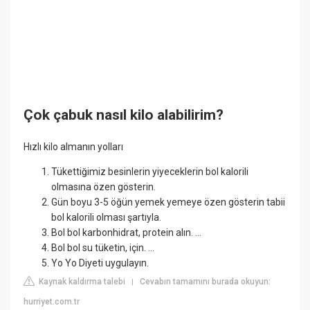
Çok çabuk nasıl kilo alabilirim?
Hızlı kilo almanın yolları
Tükettiğimiz besinlerin yiyeceklerin bol kalorili
olmasına özen gösterin.
Gün boyu 3-5 öğün yemek yemeye özen gösterin tabii
bol kalorili olması şartıyla.
Bol bol karbonhidrat, protein alın. ...
Bol bol su tüketin, için. ...
Yo Yo Diyeti uygulayın.
Kaynak kaldırma talebi
Cevabın tamamını burada okuyun:
|
hurriyet.com.tr