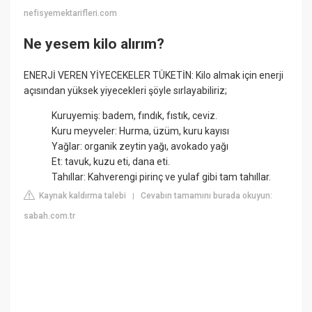
nefisyemektarifleri.com
Ne yesem kilo alırım?
ENERJİ VEREN YİYECEKELER TÜKETİN: Kilo almak için enerji
açısından yüksek yiyecekleri şöyle sırlayabiliriz;
Kuruyemiş: badem, fındık, fıstık, ceviz.
Kuru meyveler: Hurma, üzüm, kuru kayısı
Yağlar: organik zeytin yağı, avokado yağı
Et: tavuk, kuzu eti, dana eti.
Tahıllar: Kahverengi pirinç ve yulaf gibi tam tahıllar.
Kaynak kaldırma talebi
Cevabın tamamını burada okuyun:
|
sabah.com.tr