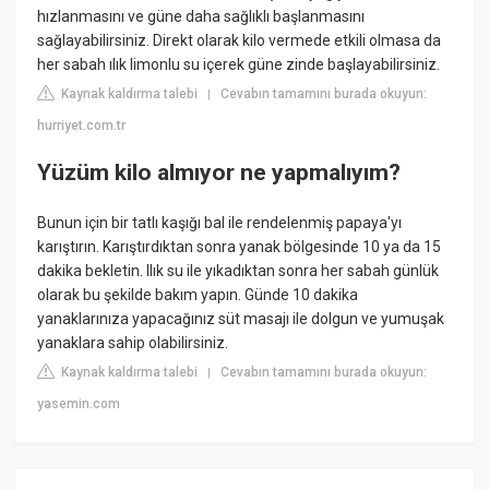
hızlanmasını ve güne daha sağlıklı başlanmasını
sağlayabilirsiniz. Direkt olarak kilo vermede etkili olmasa da
her sabah ılık limonlu su içerek güne zinde başlayabilirsiniz.
Kaynak kaldırma talebi
Cevabın tamamını burada okuyun:
|
hurriyet.com.tr
Yüzüm kilo almıyor ne yapmalıyım?
Bunun için bir tatlı kaşığı bal ile rendelenmiş papaya'yı
karıştırın. Karıştırdıktan sonra yanak bölgesinde 10 ya da 15
dakika bekletin. Ilık su ile yıkadıktan sonra her sabah günlük
olarak bu şekilde bakım yapın. Günde 10 dakika
yanaklarınıza yapacağınız süt masajı ile dolgun ve yumuşak
yanaklara sahip olabilirsiniz.
Kaynak kaldırma talebi
Cevabın tamamını burada okuyun:
|
yasemin.com