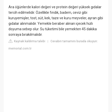
Ara öğünlerde kalori değeri ve protein değeri yüksek gıdalar
tercih edilmelidir. Özellikle fındık, badem, ceviz gibi
kuruyemişler, tost, süt, kek, taze ve kuru meyveler, ayran gibi
gıdalar alınmalıdır. Yemekle beraber alınan içecek hızlı
doyuma sebep olur. Su tüketimi bile yemekten 45 dakika
sonraya bırakılmalıdır.
Kaynak kaldırma talebi
Cevabın tamamını burada okuyun:
|
memorial.com.tr