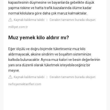
kapasitesinin düşmesine ve bayanlarda gebelikte düşük
yapma riskine ve hatta trafik kazalarında ölüme kadar
normal kilolulara göre daha çok maruz kalmaktalar.
Kaynak kaldırma talebi
Cevabın tamamını burada okuyun:
|
milliyet.com.tr
Muz yemek kilo aldırır mı?
Eğer ölçülü ve doğru biçimde tüketirseniz muz kilo
aldırmayacak, aksine sindirim ve boşaltım sisteminize
katkıda bulunacaktır. Ayrıca muz kalori ve besin değerlerinin
yanı sıra düzenli olarak tüketmek isteyebileceğiniz bir
meyve.
Kaynak kaldırma talebi
Cevabın tamamını burada okuyun:
|
nefisyemektarifleri.com