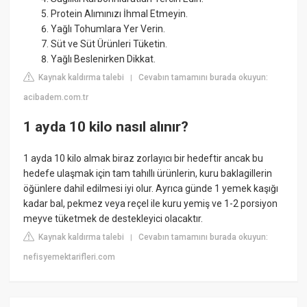
Protein Alımınızı İhmal Etmeyin.
Yağlı Tohumlara Yer Verin.
Süt ve Süt Ürünleri Tüketin.
Yağlı Beslenirken Dikkat.
Kaynak kaldırma talebi
Cevabın tamamını burada okuyun:
|
acibadem.com.tr
1 ayda 10 kilo nasıl alınır?
1 ayda 10 kilo almak biraz zorlayıcı bir hedeftir ancak bu
hedefe ulaşmak için tam tahıllı ürünlerin, kuru baklagillerin
öğünlere dahil edilmesi iyi olur. Ayrıca günde 1 yemek kaşığı
kadar bal, pekmez veya reçel ile kuru yemiş ve 1-2 porsiyon
meyve tüketmek de destekleyici olacaktır.
Kaynak kaldırma talebi
Cevabın tamamını burada okuyun:
|
nefisyemektarifleri.com