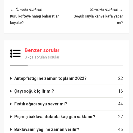
←
Önceki makale
Sonraki makale
→
Kuru köfteye hangi baharatlar
Soğuk suyla kahve kafa yapar
koyulur?
mı?
Benzer sorular
Sıkça sorulan sorular
Antep fıstığı ne zaman toplanır 2022?
22
Çayı soğuk içilir mi?
16
Fıstık ağacı suyu sever mi?
44
Pişmiş baklava dolapta kaç gün saklanır?
27
Baklavanın yağı ne zaman verilir?
45