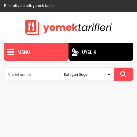
Resimli ve pratik yemek tarifleri
MENU
ÜYELİK