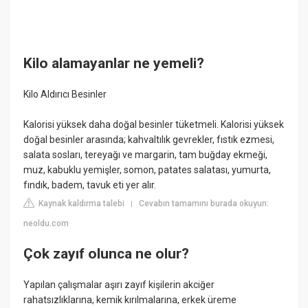
Kilo alamayanlar ne yemeli?
Kilo Aldırıcı Besinler
Kalorisi yüksek daha doğal besinler tüketmeli. Kalorisi yüksek
doğal besinler arasında; kahvaltılık gevrekler, fıstık ezmesi,
salata sosları, tereyağı ve margarin, tam buğday ekmeği,
muz, kabuklu yemişler, somon, patates salatası, yumurta,
fındık, badem, tavuk eti yer alır.
Kaynak kaldırma talebi
Cevabın tamamını burada okuyun:
|
neoldu.com
Çok zayıf olunca ne olur?
Yapılan çalışmalar aşırı zayıf kişilerin akciğer
rahatsızlıklarına, kemik kırılmalarına, erkek üreme