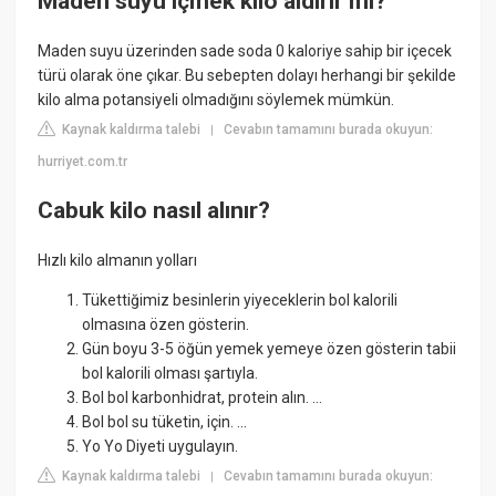
Maden suyu içmek kilo aldırır mı?
Maden suyu üzerinden sade soda 0 kaloriye sahip bir içecek
türü olarak öne çıkar. Bu sebepten dolayı herhangi bir şekilde
kilo alma potansiyeli olmadığını söylemek mümkün.
Kaynak kaldırma talebi
Cevabın tamamını burada okuyun:
|
hurriyet.com.tr
Cabuk kilo nasıl alınır?
Hızlı kilo almanın yolları
Tükettiğimiz besinlerin yiyeceklerin bol kalorili
olmasına özen gösterin.
Gün boyu 3-5 öğün yemek yemeye özen gösterin tabii
bol kalorili olması şartıyla.
Bol bol karbonhidrat, protein alın. ...
Bol bol su tüketin, için. ...
Yo Yo Diyeti uygulayın.
Kaynak kaldırma talebi
Cevabın tamamını burada okuyun:
|