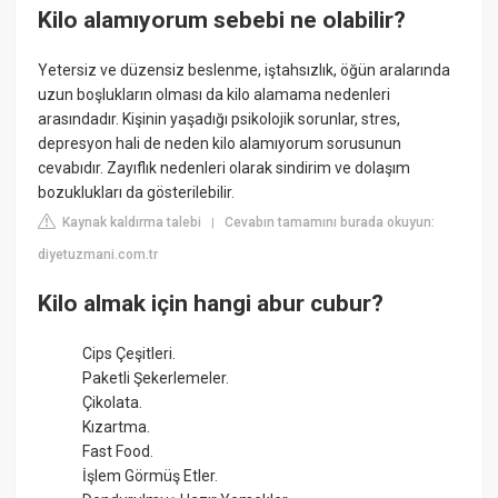
Kilo alamıyorum sebebi ne olabilir?
Yetersiz ve düzensiz beslenme, iştahsızlık, öğün aralarında
uzun boşlukların olması da kilo alamama nedenleri
arasındadır. Kişinin yaşadığı psikolojik sorunlar, stres,
depresyon hali de neden kilo alamıyorum sorusunun
cevabıdır. Zayıflık nedenleri olarak sindirim ve dolaşım
bozuklukları da gösterilebilir.
Kaynak kaldırma talebi
Cevabın tamamını burada okuyun:
|
diyetuzmani.com.tr
Kilo almak için hangi abur cubur?
Cips Çeşitleri.
Paketli Şekerlemeler.
Çikolata.
Kızartma.
Fast Food.
İşlem Görmüş Etler.