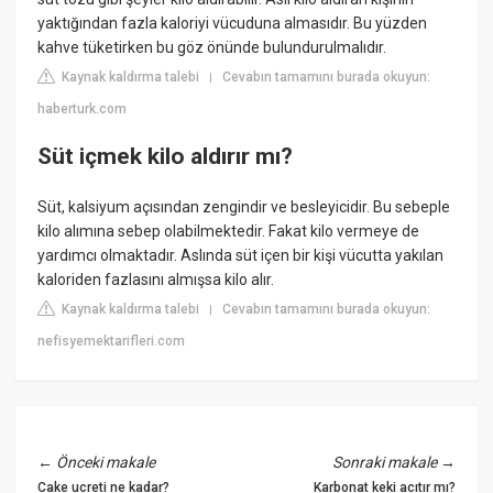
yaktığından fazla kaloriyi vücuduna almasıdır. Bu yüzden
kahve tüketirken bu göz önünde bulundurulmalıdır.
Kaynak kaldırma talebi
Cevabın tamamını burada okuyun:
|
haberturk.com
Süt içmek kilo aldırır mı?
Süt, kalsiyum açısından zengindir ve besleyicidir. Bu sebeple
kilo alımına sebep olabilmektedir. Fakat kilo vermeye de
yardımcı olmaktadır. Aslında süt içen bir kişi vücutta yakılan
kaloriden fazlasını almışsa kilo alır.
Kaynak kaldırma talebi
Cevabın tamamını burada okuyun:
|
nefisyemektarifleri.com
←
Önceki makale
Sonraki makale
→
Cake ucreti ne kadar?
Karbonat keki acıtır mı?