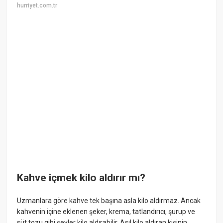
hurriyet.com.tr
Kahve içmek kilo aldırır mı?
Uzmanlara göre kahve tek başına asla kilo aldırmaz. Ancak
kahvenin içine eklenen şeker, krema, tatlandırıcı, şurup ve
süt tozu gibi şeyler kilo aldırabilir. Asıl kilo aldıran kişinin