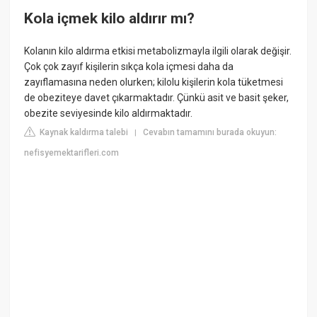
Kola içmek kilo aldırır mı?
Kolanın kilo aldırma etkisi metabolizmayla ilgili olarak değişir.
Çok çok zayıf kişilerin sıkça kola içmesi daha da
zayıflamasına neden olurken; kilolu kişilerin kola tüketmesi
de obeziteye davet çıkarmaktadır. Çünkü asit ve basit şeker,
obezite seviyesinde kilo aldırmaktadır.
Kaynak kaldırma talebi
Cevabın tamamını burada okuyun:
|
nefisyemektarifleri.com