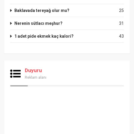
Baklavada tereyağ olur mu?
25
Nerenin sütlacı meşhur?
31
1 adet pide ekmek kaç kalori?
43
Duyuru
Reklam alanı