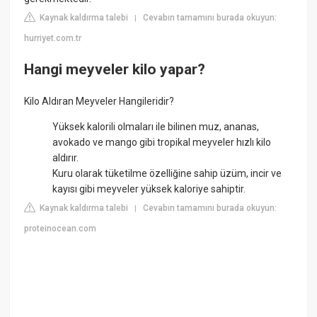
Kaynak kaldırma talebi
Cevabın tamamını burada okuyun:
|
hurriyet.com.tr
Hangi meyveler kilo yapar?
Kilo Aldıran Meyveler Hangileridir?
Yüksek kalorili olmaları ile bilinen muz, ananas,
avokado ve mango gibi tropikal meyveler hızlı kilo
aldırır.
Kuru olarak tüketilme özelliğine sahip üzüm, incir ve
kayısı gibi meyveler yüksek kaloriye sahiptir.
Kaynak kaldırma talebi
Cevabın tamamını burada okuyun:
|
proteinocean.com