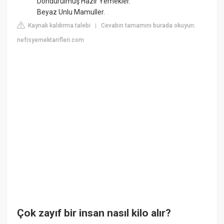
Dondurulmuş Hazır Yemekler.
Beyaz Unlu Mamuller.
Kaynak kaldırma talebi
Cevabın tamamını burada okuyun:
|
nefisyemektarifleri.com
Çok zayıf bir insan nasıl kilo alır?