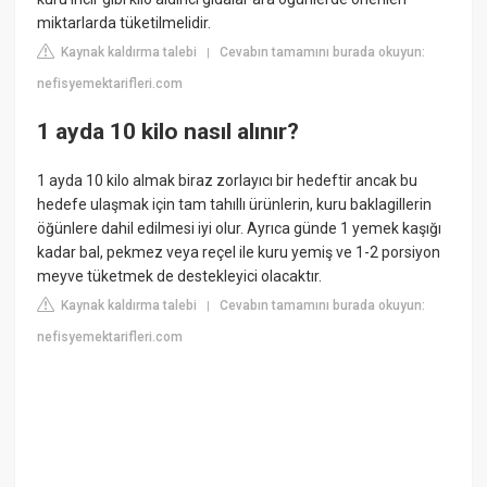
miktarlarda tüketilmelidir.
Kaynak kaldırma talebi
Cevabın tamamını burada okuyun:
|
nefisyemektarifleri.com
1 ayda 10 kilo nasıl alınır?
1 ayda 10 kilo almak biraz zorlayıcı bir hedeftir ancak bu
hedefe ulaşmak için tam tahıllı ürünlerin, kuru baklagillerin
öğünlere dahil edilmesi iyi olur. Ayrıca günde 1 yemek kaşığı
kadar bal, pekmez veya reçel ile kuru yemiş ve 1-2 porsiyon
meyve tüketmek de destekleyici olacaktır.
Kaynak kaldırma talebi
Cevabın tamamını burada okuyun:
|
nefisyemektarifleri.com