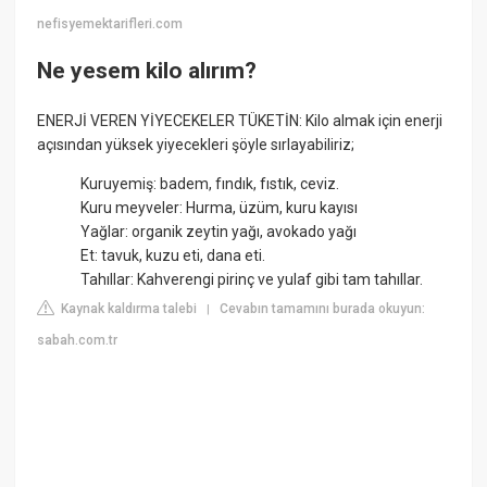
nefisyemektarifleri.com
Ne yesem kilo alırım?
ENERJİ VEREN YİYECEKELER TÜKETİN: Kilo almak için enerji
açısından yüksek yiyecekleri şöyle sırlayabiliriz;
Kuruyemiş: badem, fındık, fıstık, ceviz.
Kuru meyveler: Hurma, üzüm, kuru kayısı
Yağlar: organik zeytin yağı, avokado yağı
Et: tavuk, kuzu eti, dana eti.
Tahıllar: Kahverengi pirinç ve yulaf gibi tam tahıllar.
Kaynak kaldırma talebi
Cevabın tamamını burada okuyun:
|
sabah.com.tr