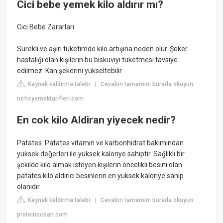
Cici bebe yemek kilo aldırır mı?
Cici Bebe Zararları
Sürekli ve aşırı tüketimde kilo artışına neden olur. Şeker
hastalığı olan kişilerin bu bisküviyi tüketmesi tavsiye
edilmez. Kan şekerini yükseltebilir.
Kaynak kaldırma talebi
Cevabın tamamını burada okuyun:
|
nefisyemektarifleri.com
En cok kilo Aldiran yiyecek nedir?
Patates. Patates vitamin ve karbonhidrat bakımından
yüksek değerleri ile yüksek kaloriye sahiptir. Sağlıklı bir
şekilde kilo almak isteyen kişilerin öncelikli besini olan
patates kilo aldırıcı besinlerin en yüksek kaloriye sahip
olanıdır.
Kaynak kaldırma talebi
Cevabın tamamını burada okuyun:
|
proteinocean.com