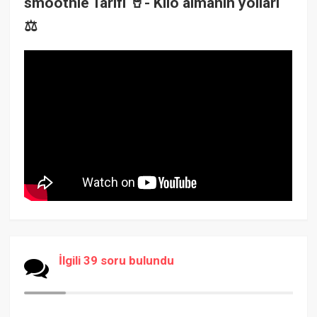
smoothie Tarifi 🥤- Kilo almanın yolları
⚖️
İlgili 39 soru bulundu