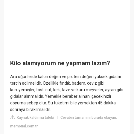
Kilo alamıyorum ne yapmam lazım?
Ara öğünlerde kalori değeri ve protein değeri yüksek gıdalar
tercih edilmelidir. Özellikle fındık, badem, ceviz gibi
kuruyemişler, tost, süt, kek, taze ve kuru meyveler, ayran gibi
gıdalar alınmalıdır. Yemekle beraber alınan içecek hızlı
doyuma sebep olur. Su tüketimi bile yemekten 45 dakika
sonraya bırakılmalıdır.
Kaynak kaldırma talebi
Cevabın tamamını burada okuyun:
|
memorial.com.tr