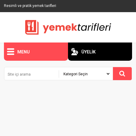
Resimli ve pratik yemek tarifleri
MENU
ÜYELİK