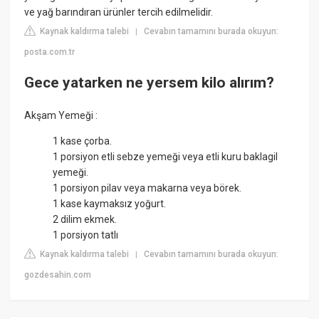
ve yağ barındıran ürünler tercih edilmelidir.
Kaynak kaldırma talebi
Cevabın tamamını burada okuyun:
|
posta.com.tr
Gece yatarken ne yersem kilo alırım?
Akşam Yemeği :
1 kase çorba.
1 porsiyon etli sebze yemeği veya etli kuru baklagil
yemeği.
1 porsiyon pilav veya makarna veya börek.
1 kase kaymaksız yoğurt.
2 dilim ekmek.
1 porsiyon tatlı
Kaynak kaldırma talebi
Cevabın tamamını burada okuyun:
|
gozdesahin.com