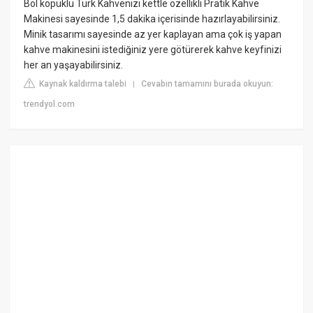
Bol köpüklü Türk Kahvenizi kettle özellikli Pratik Kahve
Makinesi sayesinde 1,5 dakika içerisinde hazırlayabilirsiniz.
Minik tasarımı sayesinde az yer kaplayan ama çok iş yapan
kahve makinesini istediğiniz yere götürerek kahve keyfinizi
her an yaşayabilirsiniz.
Kaynak kaldırma talebi
Cevabın tamamını burada okuyun:
|
trendyol.com