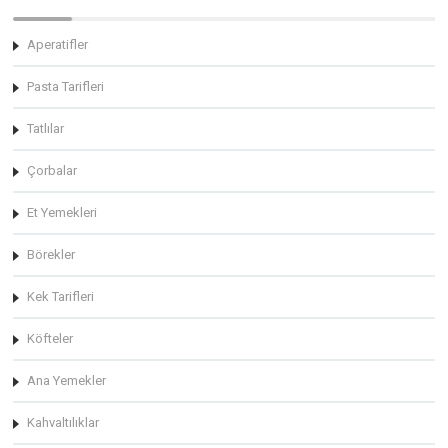
Aperatifler
Pasta Tarifleri
Tatlılar
Çorbalar
Et Yemekleri
Börekler
Kek Tarifleri
Köfteler
Ana Yemekler
Kahvaltılıklar