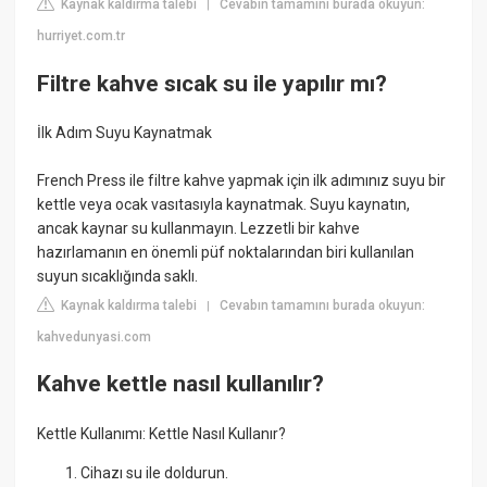
Kaynak kaldırma talebi
Cevabın tamamını burada okuyun:
|
hurriyet.com.tr
Filtre kahve sıcak su ile yapılır mı?
İlk Adım Suyu Kaynatmak
French Press ile filtre kahve yapmak için ilk adımınız suyu bir
kettle veya ocak vasıtasıyla kaynatmak. Suyu kaynatın,
ancak kaynar su kullanmayın. Lezzetli bir kahve
hazırlamanın en önemli püf noktalarından biri kullanılan
suyun sıcaklığında saklı.
Kaynak kaldırma talebi
Cevabın tamamını burada okuyun:
|
kahvedunyasi.com
Kahve kettle nasıl kullanılır?
Kettle Kullanımı: Kettle Nasıl Kullanır?
Cihazı su ile doldurun.