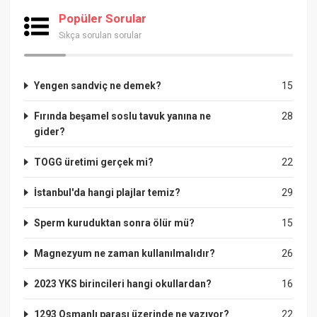
Popüler Sorular
Sıkça sorulan sorular
Yengen sandviç ne demek?
15
Fırında beşamel soslu tavuk yanına ne
28
gider?
TOGG üretimi gerçek mi?
22
İstanbul'da hangi plajlar temiz?
29
Sperm kuruduktan sonra ölür mü?
15
Magnezyum ne zaman kullanılmalıdır?
26
2023 YKS birincileri hangi okullardan?
16
1293 Osmanlı parası üzerinde ne yazıyor?
22