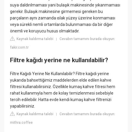
suya daldırılmaması yani bulaşık makinesinde yıkanmaması
gerekir. Bulaşık makinesine girmemesi gereken bu
parçaların aynı zamanda ıslak yüzey üzerine konmaması
veya sürekli nemli ortamlarda bulunmaması da bir diğer
önemli ve koruyucu husus olmaktadır.
Kaynak kaldırma talebi
Cevabın tamamını burada okuyun:
|
fakir.com.tr
Filtre kağıdı yerine ne kullanılabilir?
Filtre Kağıdı Yerine Ne Kullanılabilir? Filtre kağıdı yerine
yukarıda bahsettiğimiz maddelerden elde edilen kahve
filtresi kullanabilirsiniz. Özellikle kumaş kahve fitresi hem
rahat kullanımıyla hem de kolay temizlenmesi sebebiyle
tercih edilebilir. Hatta evde kendi kumaş kahve filtrenizi
yapabilirsiniz.
Kaynak kaldırma talebi
Cevabın tamamını burada okuyun:
|
mithra.coffee