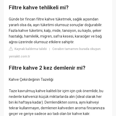
Filtre kahve tehlikeli mi?
Günde bir fincan filtre kahve tüketmek, sağlık açısından
yararlı olsa da, aşırı tüketimi olumsuz sonuçlar doğurabilir.
Fazla kahve tüketimi, kalp, mide, tansiyon, su kaybı, şeker
hastalığı, hamilelik, migren, safra kesesi, karaciğer ve bağ
ağrısı üzerinde olumsuz etkilere sahiptir.
Kaynak kaldırma talebi
Cevabın tamamını burada okuyun:
|
yeniakit.com.tr
Filtre kahve 2 kez demlenir mi?
Kahve Çekirdeğinin Tazeliği
Taze kavrulmuş kahve kaliteli bir içim için çok önemlidir, bu
nedenle kahvenizi küçük miktarlarda alın (ideal olarak her
biri iki haftaya kadar). Demlendikten sonra, aynı kahveyi
tekrar kullanmayın, demlenen kahveden aroma fincanınıza
geçer ve geriye sadece acı tadı olan bir kahve kalır.