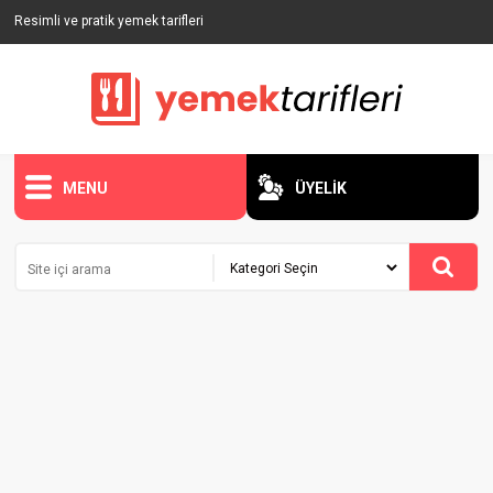
Resimli ve pratik yemek tarifleri
MENU
ÜYELİK