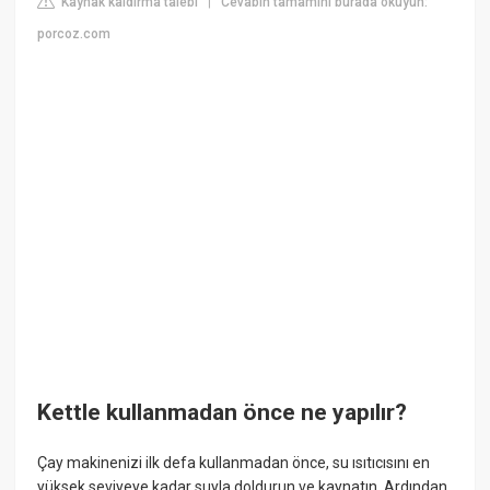
Kaynak kaldırma talebi
Cevabın tamamını burada okuyun:
|
porcoz.com
Kettle kullanmadan önce ne yapılır?
Çay makinenizi ilk defa kullanmadan önce, su ısıtıcısını en
yüksek seviyeye kadar suyla doldurun ve kaynatın. Ardından