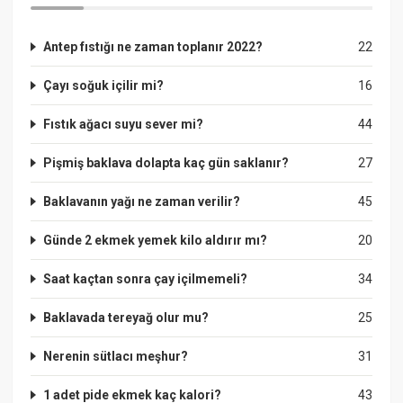
Antep fıstığı ne zaman toplanır 2022?
22
Çayı soğuk içilir mi?
16
Fıstık ağacı suyu sever mi?
44
Pişmiş baklava dolapta kaç gün saklanır?
27
Baklavanın yağı ne zaman verilir?
45
Günde 2 ekmek yemek kilo aldırır mı?
20
Saat kaçtan sonra çay içilmemeli?
34
Baklavada tereyağ olur mu?
25
Nerenin sütlacı meşhur?
31
1 adet pide ekmek kaç kalori?
43