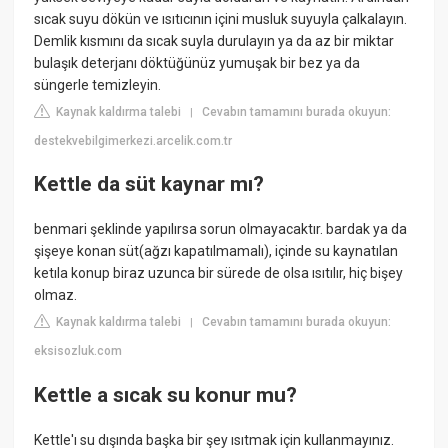
sıcak suyu dökün ve ısıtıcının içini musluk suyuyla çalkalayın.
Demlik kısmını da sıcak suyla durulayın ya da az bir miktar
bulaşık deterjanı döktüğünüz yumuşak bir bez ya da
süngerle temizleyin.
Kaynak kaldırma talebi
Cevabın tamamını burada okuyun:
|
destekvebilgimerkezi.arcelik.com.tr
Kettle da süt kaynar mı?
benmari şeklinde yapılırsa sorun olmayacaktır. bardak ya da
şişeye konan süt(ağzı kapatılmamalı), içinde su kaynatılan
ketıla konup biraz uzunca bir sürede de olsa ısıtılır, hiç bişey
olmaz.
Kaynak kaldırma talebi
Cevabın tamamını burada okuyun:
|
eksisozluk.com
Kettle a sıcak su konur mu?
Kettle'ı su dışında başka bir şey ısıtmak için kullanmayınız.