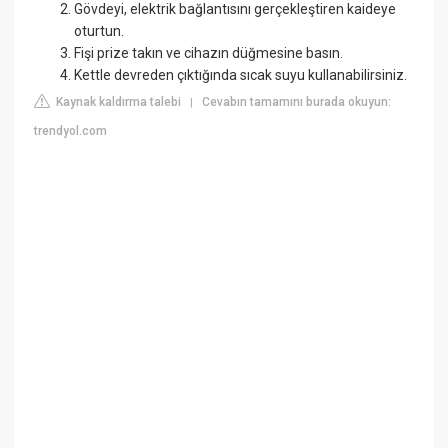
Gövdeyi, elektrik bağlantısını gerçekleştiren kaideye
oturtun.
Fişi prize takın ve cihazın düğmesine basın.
Kettle devreden çıktığında sıcak suyu kullanabilirsiniz.
Kaynak kaldırma talebi
Cevabın tamamını burada okuyun:
|
trendyol.com