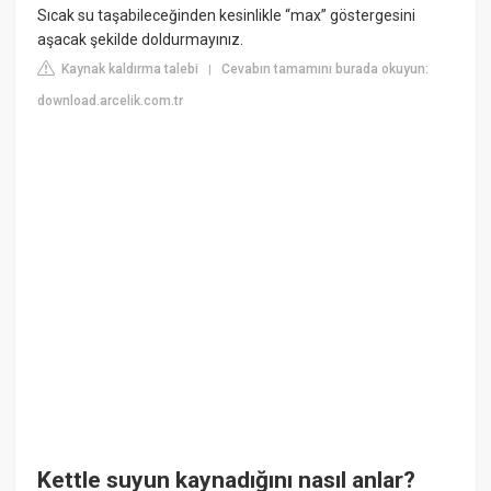
Sıcak su taşabileceğinden kesinlikle “max” göstergesini
aşacak şekilde doldurmayınız.
Kaynak kaldırma talebi
Cevabın tamamını burada okuyun:
|
download.arcelik.com.tr
Kettle suyun kaynadığını nasıl anlar?