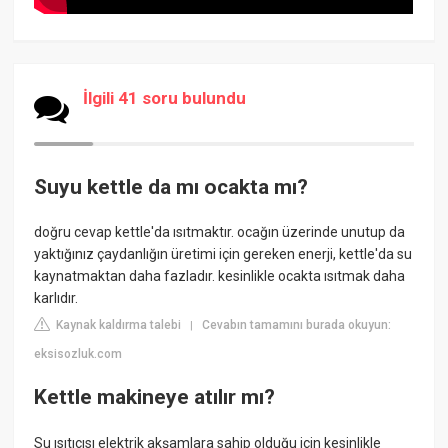
İlgili 41 soru bulundu
Suyu kettle da mı ocakta mı?
doğru cevap kettle'da ısıtmaktır. ocağın üzerinde unutup da
yaktığınız çaydanlığın üretimi için gereken enerji, kettle'da su
kaynatmaktan daha fazladır. kesinlikle ocakta ısıtmak daha
karlıdır.
Kaynak kaldırma talebi
Cevabın tamamını burada okuyun:
|
eksisozluk.com
Kettle makineye atılır mı?
Su ısıtıcısı elektrik akşamlara sahip olduğu için kesinlikle