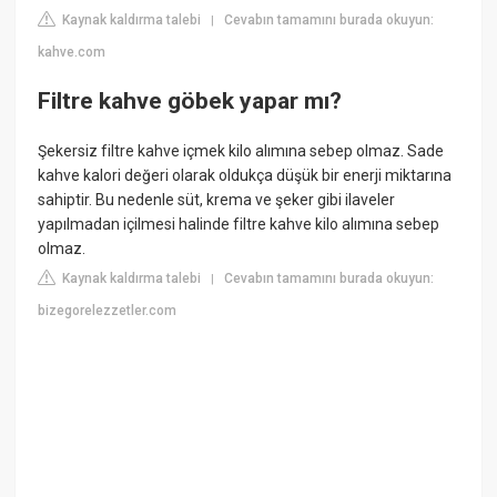
Kaynak kaldırma talebi
Cevabın tamamını burada okuyun:
|
kahve.com
Filtre kahve göbek yapar mı?
Şekersiz filtre kahve içmek kilo alımına sebep olmaz. Sade
kahve kalori değeri olarak oldukça düşük bir enerji miktarına
sahiptir. Bu nedenle süt, krema ve şeker gibi ilaveler
yapılmadan içilmesi halinde filtre kahve kilo alımına sebep
olmaz.
Kaynak kaldırma talebi
Cevabın tamamını burada okuyun:
|
bizegorelezzetler.com