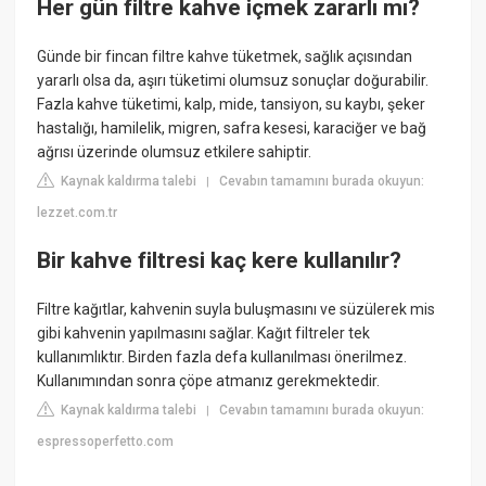
Her gün filtre kahve içmek zararlı mı?
Günde bir fincan filtre kahve tüketmek, sağlık açısından
yararlı olsa da, aşırı tüketimi olumsuz sonuçlar doğurabilir.
Fazla kahve tüketimi, kalp, mide, tansiyon, su kaybı, şeker
hastalığı, hamilelik, migren, safra kesesi, karaciğer ve bağ
ağrısı üzerinde olumsuz etkilere sahiptir.
Kaynak kaldırma talebi
Cevabın tamamını burada okuyun:
|
lezzet.com.tr
Bir kahve filtresi kaç kere kullanılır?
Filtre kağıtlar, kahvenin suyla buluşmasını ve süzülerek mis
gibi kahvenin yapılmasını sağlar. Kağıt filtreler tek
kullanımlıktır. Birden fazla defa kullanılması önerilmez.
Kullanımından sonra çöpe atmanız gerekmektedir.
Kaynak kaldırma talebi
Cevabın tamamını burada okuyun:
|
espressoperfetto.com