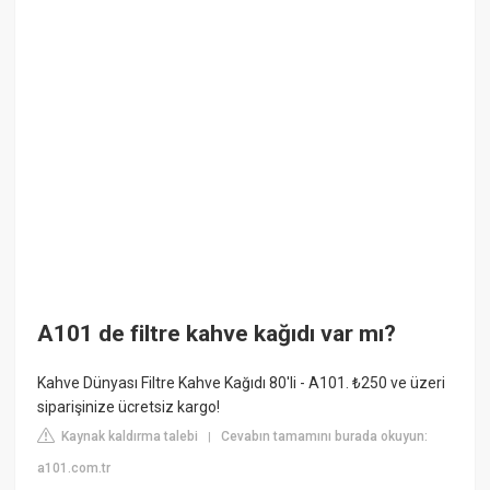
A101 de filtre kahve kağıdı var mı?
Kahve Dünyası Filtre Kahve Kağıdı 80'li - A101. ₺250 ve üzeri
siparişinize ücretsiz kargo!
Kaynak kaldırma talebi
Cevabın tamamını burada okuyun:
|
a101.com.tr