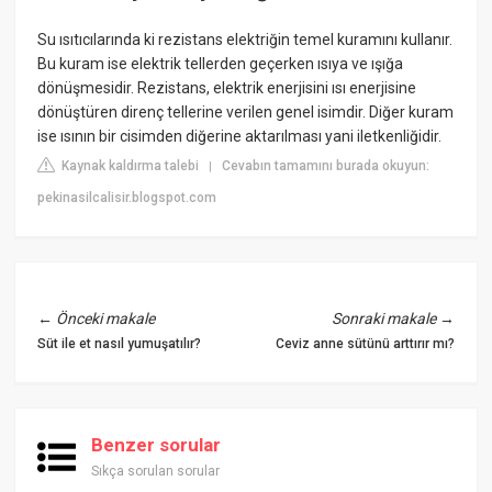
Su ısıtıcılarında ki rezistans elektriğin temel kuramını kullanır.
Bu kuram ise elektrik tellerden geçerken ısıya ve ışığa
dönüşmesidir. Rezistans, elektrik enerjisini ısı enerjisine
dönüştüren direnç tellerine verilen genel isimdir. Diğer kuram
ise ısının bir cisimden diğerine aktarılması yani iletkenliğidir.
Kaynak kaldırma talebi
Cevabın tamamını burada okuyun:
|
pekinasilcalisir.blogspot.com
←
Önceki makale
Sonraki makale
→
Süt ile et nasıl yumuşatılır?
Ceviz anne sütünü arttırır mı?
Benzer sorular
Sıkça sorulan sorular