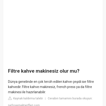
Filtre kahve makinesiz olur mu?
Dünya genelinde en çok tercih edilen kahve çeşidi ise filtre
kahvedir. Filtre kahve makinesiz, french press ya da filtre
makinesi ile hazırlanabilir.
Kaynak kaldırma talebi
Cevabın tamamını burada okuyun:
|
nefisyemektarifleri.com