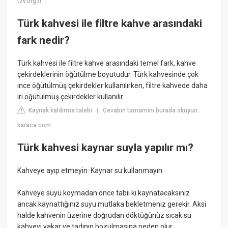
tzv.org.tr
Türk kahvesi ile filtre kahve arasındaki
fark nedir?
Türk kahvesi ile filtre kahve arasındaki temel fark, kahve
çekirdeklerinin öğütülme boyutudur. Türk kahvesinde çok
ince öğütülmüş çekirdekler kullanılırken, filtre kahvede daha
iri öğütülmüş çekirdekler kullanılır.
Kaynak kaldırma talebi
Cevabın tamamını burada okuyun:
|
karaca.com
Türk kahvesi kaynar suyla yapılır mı?
Kahveye ayıp etmeyin: Kaynar su kullanmayın
Kahveye suyu koymadan önce tabii ki kaynatacaksınız
ancak kaynattığınız suyu mutlaka bekletmeniz gerekir. Aksi
halde kahvenin üzerine doğrudan döktüğünüz sıcak su
kahveyi yakar ve tadının bozulmasına neden olur.