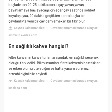
başladıktan 20-25 dakika sonra çay yavaş yavaş
bayatlamaya başlayacağı için eğer çay saatinde sohbet
koyulaştıysa, 20 dakika geçtikten sonra başka bir
çaydanlıkta yeni bir çay demlemek iyi bir fikir olur.
Kaynak kaldırma talebi
Cevabın tamamını burada okuyun:
|
evimicin.evidea.com
En sağlıklı kahve hangisi?
Filtre kahvenin kahve türleri arasındaki en sağlıklı seçenek
olduğu fark edildi. Bilim insanları, filtre kahvenin hastalıkları
ve erken ölümü ötelediğini ve hatta yaşam süremizi
artırabildiğini bile söyledi.
Kaynak kaldırma talebi
Cevabın tamamını burada okuyun:
|
kisakisa.com