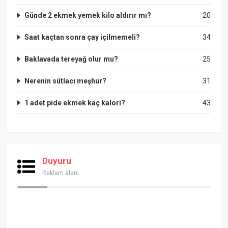
Günde 2 ekmek yemek kilo aldırır mı?
20
Saat kaçtan sonra çay içilmemeli?
34
Baklavada tereyağ olur mu?
25
Nerenin sütlacı meşhur?
31
1 adet pide ekmek kaç kalori?
43
Duyuru
Reklam alanı