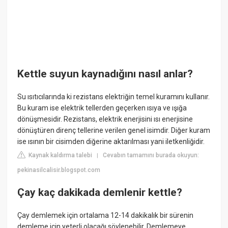
Kettle suyun kaynadığını nasıl anlar?
Su ısıtıcılarında ki rezistans elektriğin temel kuramını kullanır.
Bu kuram ise elektrik tellerden geçerken ısıya ve ışığa
dönüşmesidir. Rezistans, elektrik enerjisini ısı enerjisine
dönüştüren direnç tellerine verilen genel isimdir. Diğer kuram
ise ısının bir cisimden diğerine aktarılması yani iletkenliğidir.
Kaynak kaldırma talebi
Cevabın tamamını burada okuyun:
|
pekinasilcalisir.blogspot.com
Çay kaç dakikada demlenir kettle?
Çay demlemek için ortalama 12-14 dakikalık bir sürenin
demleme için yeterli olacağı söylenebilir. Demlemeye