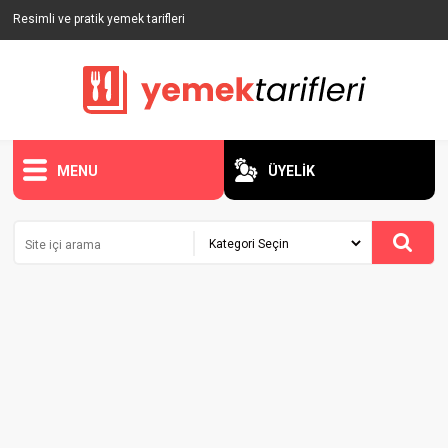
Resimli ve pratik yemek tarifleri
MENU
ÜYELİK