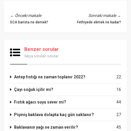
←
Önceki makale
Sonraki makale
→
SCA barista ne demek?
Fethiyede ekmek ne kadar?
Benzer sorular
Sıkça sorulan sorular
Antep fıstığı ne zaman toplanır 2022?
22
Çayı soğuk içilir mi?
16
Fıstık ağacı suyu sever mi?
44
Pişmiş baklava dolapta kaç gün saklanır?
27
Baklavanın yağı ne zaman verilir?
45