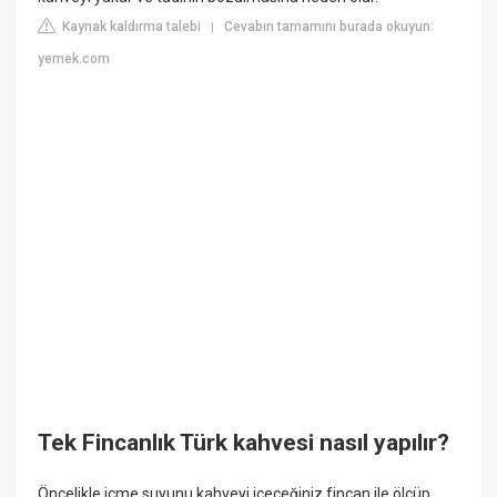
Kaynak kaldırma talebi
Cevabın tamamını burada okuyun:
|
yemek.com
Tek Fincanlık Türk kahvesi nasıl yapılır?
Öncelikle içme suyunu kahveyi içeceğiniz fincan ile ölçüp