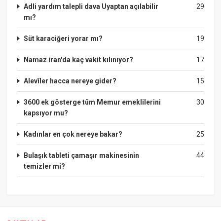
Adli yardım talepli dava Uyaptan açılabilir
29
mı?
Süt karaciğeri yorar mı?
19
Namaz iran'da kaç vakit kılınıyor?
17
Alevîler hacca nereye gider?
15
3600 ek gösterge tüm Memur emeklilerini
30
kapsıyor mu?
Kadınlar en çok nereye bakar?
25
Bulaşık tableti çamaşır makinesinin
44
temizler mi?