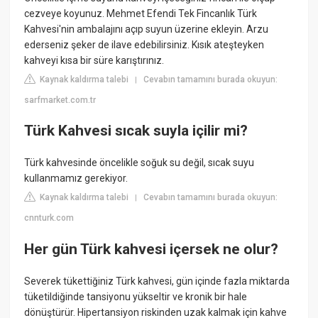
cezveye koyunuz. Mehmet Efendi Tek Fincanlık Türk
Kahvesi'nin ambalajını açıp suyun üzerine ekleyin. Arzu
ederseniz şeker de ilave edebilirsiniz. Kısık ateşteyken
kahveyi kısa bir süre karıştırınız.
Kaynak kaldırma talebi
Cevabın tamamını burada okuyun:
|
sarfmarket.com.tr
Türk Kahvesi sıcak suyla içilir mi?
Türk kahvesinde öncelikle soğuk su değil, sıcak suyu
kullanmamız gerekiyor.
Kaynak kaldırma talebi
Cevabın tamamını burada okuyun:
|
cnnturk.com
Her gün Türk kahvesi içersek ne olur?
Severek tükettiğiniz Türk kahvesi, gün içinde fazla miktarda
tüketildiğinde tansiyonu yükseltir ve kronik bir hale
dönüştürür. Hipertansiyon riskinden uzak kalmak için kahve