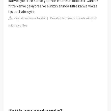
kahvesiyle filtre kahve yapmak mümkün olacaktır. Canınız
filtre kahve çekiyorsa ve elinizin altında filtre kahve yoksa
hiç dert etmeyin!
Kaynak kaldırma talebi
Cevabın tamamını burada okuyun:
|
mithra.coffee