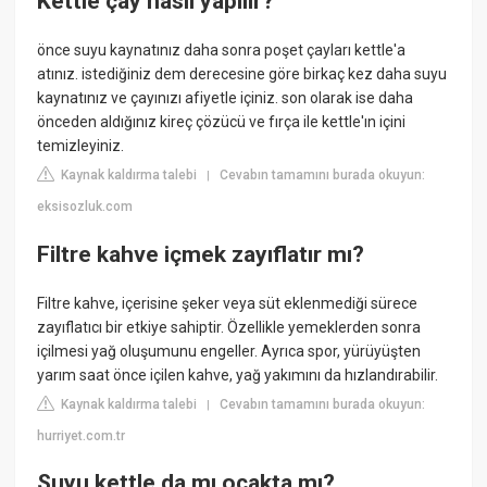
Kettle çay nasıl yapılır?
önce suyu kaynatınız daha sonra poşet çayları kettle'a
atınız. istediğiniz dem derecesine göre birkaç kez daha suyu
kaynatınız ve çayınızı afiyetle içiniz. son olarak ise daha
önceden aldığınız kireç çözücü ve fırça ile kettle'ın içini
temizleyiniz.
Kaynak kaldırma talebi
Cevabın tamamını burada okuyun:
|
eksisozluk.com
Filtre kahve içmek zayıflatır mı?
Filtre kahve, içerisine şeker veya süt eklenmediği sürece
zayıflatıcı bir etkiye sahiptir. Özellikle yemeklerden sonra
içilmesi yağ oluşumunu engeller. Ayrıca spor, yürüyüşten
yarım saat önce içilen kahve, yağ yakımını da hızlandırabilir.
Kaynak kaldırma talebi
Cevabın tamamını burada okuyun:
|
hurriyet.com.tr
Suyu kettle da mı ocakta mı?