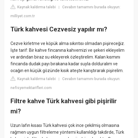
Kaynak kaldırma talebi
Cevabın tamamını burada okuyun:
|
milliyet.com.tr
Türk kahvesi Cezvesiz yapılır mı?
Cezve kirletme ve köpük alma sıkıntısı olmadan pişireceğiz.
İşte tarif: Bir kahve fincanına kahvemizi ve şekeri ekleyelim
ve ardından biraz su ekleyerek özleştirelim. Kalan kısmını
fincanda dudak payı bırakana kadar suyla dolduralım ve
ocağın en küçük gözünde kısık ateşte karıştırarak pişirelim.
Kaynak kaldırma talebi
Cevabın tamamını burada okuyun:
|
nefisyemektarifleri.com
Filtre kahve Türk kahvesi gibi pişirilir
mi?
Uzun lafın kısası Türk kahvesi çok ince çekilmiş olmasına
rağmen uygun filtreleme yöntemi kullanıldığı takdirde, Türk