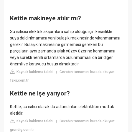
Kettle makineye atılır mı?
Su ısıtıcısı elektrik akşamlara sahip olduğu için kesinlikle
suya daldırılmaması yani bulaşık makinesinde yıkanmaması
gerekir. Bulaşık makinesine girmemesi gereken bu
parçaların aynı zamanda ıslak yüzey üzerine konmaması
veya sürekli nemli ortamlarda bulunmaması da bir diğer
önemli ve koruyucu husus olmaktadır.
Kaynak kaldırma talebi
Cevabın tamamını burada okuyun:
|
fakir.com.tr
Kettle ne işe yarıyor?
Kettle, su ısıtıcı olarak da adlandırılan elektrikli bir mutfak
aletidir.
Kaynak kaldırma talebi
Cevabın tamamını burada okuyun:
|
grundig.com.tr