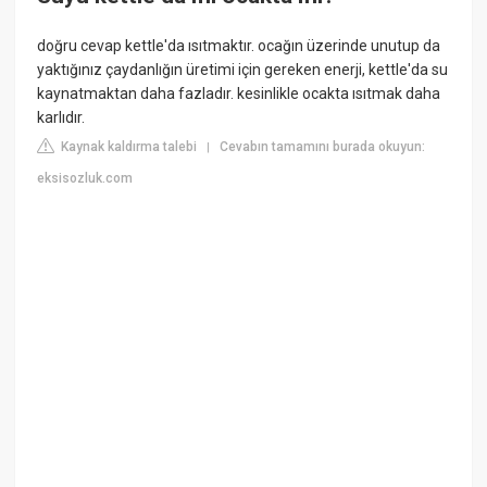
doğru cevap kettle'da ısıtmaktır. ocağın üzerinde unutup da
yaktığınız çaydanlığın üretimi için gereken enerji, kettle'da su
kaynatmaktan daha fazladır. kesinlikle ocakta ısıtmak daha
karlıdır.
Kaynak kaldırma talebi
Cevabın tamamını burada okuyun:
|
eksisozluk.com