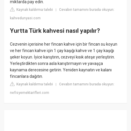
miktarda pay edin.
Kaynak kaldırma talebi
Cevabın tamamını burada okuyun:
|
kahvedunyasi.com
Yurtta Türk kahvesi nasıl yapılır?
Cezvenin içerisine her fincan kahve için bir fincan su koyun
ve her fincan kahve için 1 çay kaşığı kahve ve 1 çay kaşığı
şeker koyun. İyice karıştırın, cezveyi kısık ateşe yerleştirin.
Yerleştirdikten sonra asla karıştırmayın ve yavaşça
kaynama derecesine getirin. Yeniden kaynatın ve kalanı
fincanlara dağıtın.
Kaynak kaldırma talebi
Cevabın tamamını burada okuyun:
|
nefisyemektarifleri.com