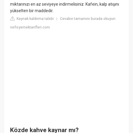
miktarınızı en az seviyeye indirmelisiniz. Kafein, kalp atışını
yükselten bir maddedir.
Kaynak kaldırma talebi
Cevabın tamamını burada okuyun:
|
nefisyemektarifleri.com
Közde kahve kaynar mı?