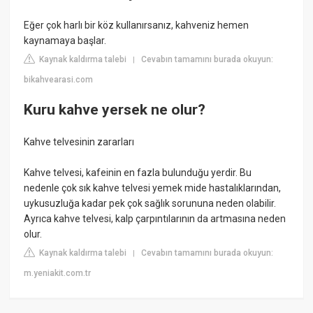
Eğer çok harlı bir köz kullanırsanız, kahveniz hemen
kaynamaya başlar.
Kaynak kaldırma talebi
Cevabın tamamını burada okuyun:
|
bikahvearasi.com
Kuru kahve yersek ne olur?
Kahve telvesinin zararları
Kahve telvesi, kafeinin en fazla bulunduğu yerdir. Bu
nedenle çok sık kahve telvesi yemek mide hastalıklarından,
uykusuzluğa kadar pek çok sağlık sorununa neden olabilir.
Ayrıca kahve telvesi, kalp çarpıntılarının da artmasına neden
olur.
Kaynak kaldırma talebi
Cevabın tamamını burada okuyun:
|
m.yeniakit.com.tr