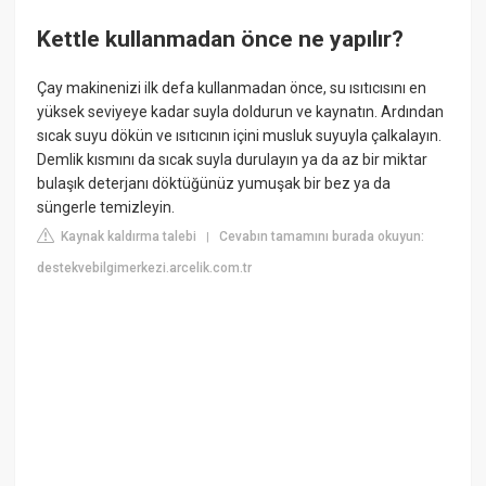
Kettle kullanmadan önce ne yapılır?
Çay makinenizi ilk defa kullanmadan önce, su ısıtıcısını en
yüksek seviyeye kadar suyla doldurun ve kaynatın. Ardından
sıcak suyu dökün ve ısıtıcının içini musluk suyuyla çalkalayın.
Demlik kısmını da sıcak suyla durulayın ya da az bir miktar
bulaşık deterjanı döktüğünüz yumuşak bir bez ya da
süngerle temizleyin.
Kaynak kaldırma talebi
Cevabın tamamını burada okuyun:
|
destekvebilgimerkezi.arcelik.com.tr