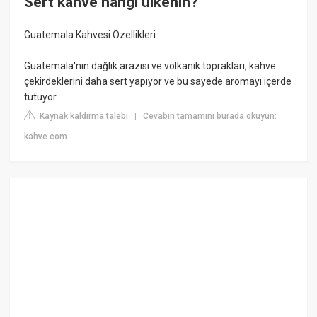
Sert kahve hangi ulkenin?
Guatemala Kahvesi Özellikleri
Guatemala'nın dağlık arazisi ve volkanik toprakları, kahve
çekirdeklerini daha sert yapıyor ve bu sayede aromayı içerde
tutuyor.
Kaynak kaldırma talebi
Cevabın tamamını burada okuyun:
|
kahve.com