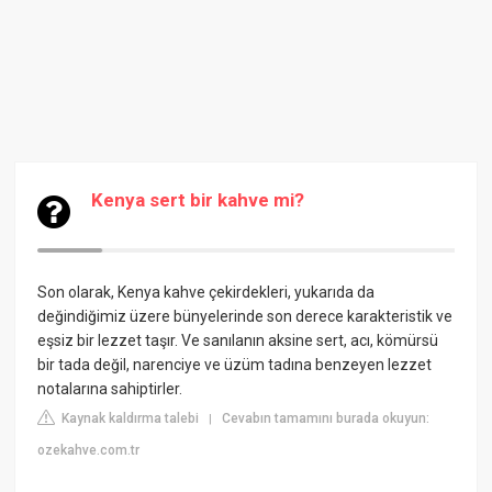
Kenya sert bir kahve mi?
Son olarak, Kenya kahve çekirdekleri, yukarıda da
değindiğimiz üzere bünyelerinde son derece karakteristik ve
eşsiz bir lezzet taşır. Ve sanılanın aksine sert, acı, kömürsü
bir tada değil, narenciye ve üzüm tadına benzeyen lezzet
notalarına sahiptirler.
Kaynak kaldırma talebi
Cevabın tamamını burada okuyun:
|
ozekahve.com.tr