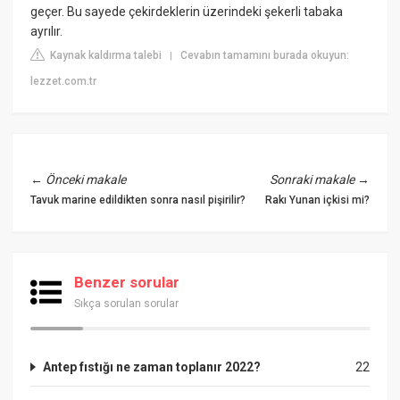
geçer. Bu sayede çekirdeklerin üzerindeki şekerli tabaka
ayrılır.
Kaynak kaldırma talebi
Cevabın tamamını burada okuyun:
|
lezzet.com.tr
←
Önceki makale
Sonraki makale
→
Tavuk marine edildikten sonra nasıl pişirilir?
Rakı Yunan içkisi mi?
Benzer sorular
Sıkça sorulan sorular
Antep fıstığı ne zaman toplanır 2022?
22