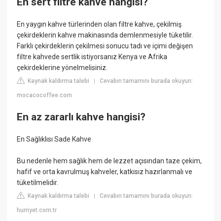
En sert filtre kahve hangisi?
En yaygın kahve türlerinden olan filtre kahve, çekilmiş
çekirdeklerin kahve makinasında demlenmesiyle tüketilir.
Farklı çekirdeklerin çekilmesi sonucu tadı ve içimi değişen
filtre kahvede sertlik istiyorsanız Kenya ve Afrika
çekirdeklerine yönelmelisiniz.
Kaynak kaldırma talebi
Cevabın tamamını burada okuyun:
|
mocacocoffee.com
En az zararlı kahve hangisi?
En Sağlıklısı Sade Kahve
Bu nedenle hem sağlık hem de lezzet açısından taze çekim,
hafif ve orta kavrulmuş kahveler, katkısız hazırlanmalı ve
tüketilmelidir.
Kaynak kaldırma talebi
Cevabın tamamını burada okuyun:
|
hurriyet.com.tr