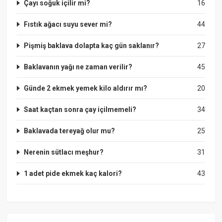
Çayı soğuk içilir mi?
16
Fıstık ağacı suyu sever mi?
44
Pişmiş baklava dolapta kaç gün saklanır?
27
Baklavanın yağı ne zaman verilir?
45
Günde 2 ekmek yemek kilo aldırır mı?
20
Saat kaçtan sonra çay içilmemeli?
34
Baklavada tereyağ olur mu?
25
Nerenin sütlacı meşhur?
31
1 adet pide ekmek kaç kalori?
43