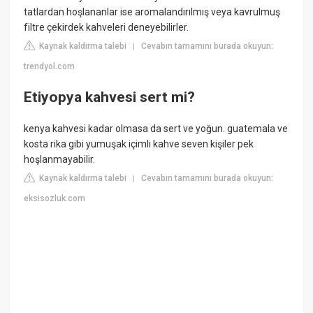
tatlardan hoşlananlar ise aromalandırılmış veya kavrulmuş
filtre çekirdek kahveleri deneyebilirler.
Kaynak kaldırma talebi
Cevabın tamamını burada okuyun:
|
trendyol.com
Etiyopya kahvesi sert mi?
kenya kahvesi kadar olmasa da sert ve yoğun. guatemala ve
kosta rika gibi yumuşak içimli kahve seven kişiler pek
hoşlanmayabilir.
Kaynak kaldırma talebi
Cevabın tamamını burada okuyun:
|
eksisozluk.com