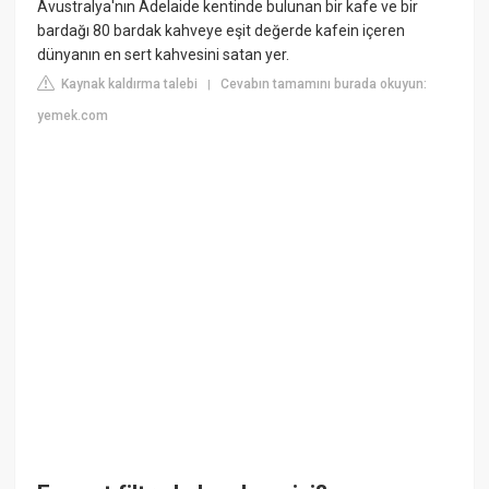
Avustralya'nın Adelaide kentinde bulunan bir kafe ve bir
bardağı 80 bardak kahveye eşit değerde kafein içeren
dünyanın en sert kahvesini satan yer.
Kaynak kaldırma talebi
Cevabın tamamını burada okuyun:
|
yemek.com