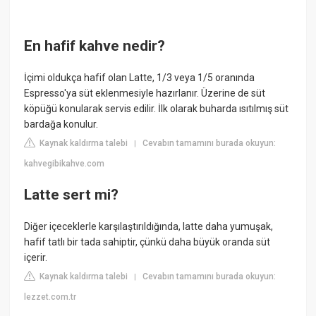
En hafif kahve nedir?
İçimi oldukça hafif olan Latte, 1/3 veya 1/5 oranında
Espresso'ya süt eklenmesiyle hazırlanır. Üzerine de süt
köpüğü konularak servis edilir. İlk olarak buharda ısıtılmış süt
bardağa konulur.
Kaynak kaldırma talebi
Cevabın tamamını burada okuyun:
|
kahvegibikahve.com
Latte sert mi?
Diğer içeceklerle karşılaştırıldığında, latte daha yumuşak,
hafif tatlı bir tada sahiptir, çünkü daha büyük oranda süt
içerir.
Kaynak kaldırma talebi
Cevabın tamamını burada okuyun:
|
lezzet.com.tr