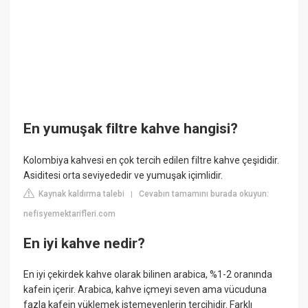
En yumuşak filtre kahve hangisi?
Kolombiya kahvesi en çok tercih edilen filtre kahve çeşididir.
Asiditesi orta seviyededir ve yumuşak içimlidir.
Kaynak kaldırma talebi
Cevabın tamamını burada okuyun:
|
nefisyemektarifleri.com
En iyi kahve nedir?
En iyi çekirdek kahve olarak bilinen arabica, %1-2 oranında
kafein içerir. Arabica, kahve içmeyi seven ama vücuduna
fazla kafein yüklemek istemeyenlerin tercihidir. Farklı