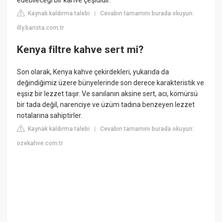
edebileceği bir kahve çeşididir.
Kaynak kaldırma talebi
Cevabın tamamını burada okuyun:
|
illy.barista.com.tr
Kenya filtre kahve sert mi?
Son olarak, Kenya kahve çekirdekleri, yukarıda da
değindiğimiz üzere bünyelerinde son derece karakteristik ve
eşsiz bir lezzet taşır. Ve sanılanın aksine sert, acı, kömürsü
bir tada değil, narenciye ve üzüm tadına benzeyen lezzet
notalarına sahiptirler.
Kaynak kaldırma talebi
Cevabın tamamını burada okuyun:
|
ozekahve.com.tr