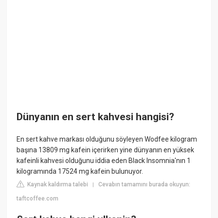
Dünyanın en sert kahvesi hangisi?
En sert kahve markası olduğunu söyleyen Wodfee kilogram
başına 13809 mg kafein içerirken yine dünyanın en yüksek
kafeinli kahvesi olduğunu iddia eden Black Insomnia'nın 1
kilogramında 17524 mg kafein bulunuyor.
Kaynak kaldırma talebi
Cevabın tamamını burada okuyun:
|
taftcoffee.com