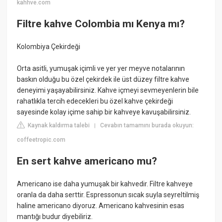
kahhve.com
Filtre kahve Colombia mı Kenya mı?
Kolombiya Çekirdeği
Orta asitli, yumuşak içimli ve yer yer meyve notalarının
baskın olduğu bu özel çekirdek ile üst düzey filtre kahve
deneyimi yaşayabilirsiniz. Kahve içmeyi sevmeyenlerin bile
rahatlıkla tercih edecekleri bu özel kahve çekirdeği
sayesinde kolay içime sahip bir kahveye kavuşabilirsiniz.
Kaynak kaldırma talebi
Cevabın tamamını burada okuyun:
|
coffeetropic.com
En sert kahve americano mu?
Americano ise daha yumuşak bir kahvedir. Filtre kahveye
oranla da daha serttir. Espressonun sıcak suyla seyreltilmiş
haline americano diyoruz. Americano kahvesinin esas
mantığı budur diyebiliriz.