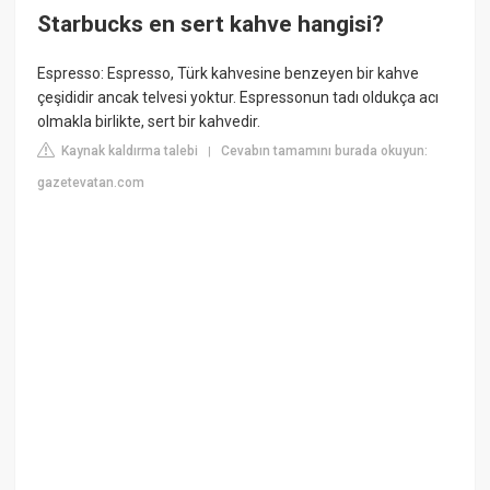
Starbucks en sert kahve hangisi?
Espresso: Espresso, Türk kahvesine benzeyen bir kahve
çeşididir ancak telvesi yoktur. Espressonun tadı oldukça acı
olmakla birlikte, sert bir kahvedir.
Kaynak kaldırma talebi
Cevabın tamamını burada okuyun:
|
gazetevatan.com