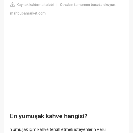
Kaynak kaldırma talebi
Cevabın tamamını burada okuyun:
|
mahbubamarket.com
En yumuşak kahve hangisi?
Yumuşak içim kahve tercih etmek isteyenlerin Peru