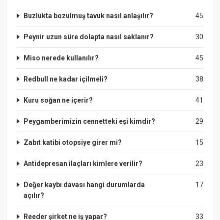
Buzlukta bozulmuş tavuk nasıl anlaşılır?
45
Peynir uzun süre dolapta nasıl saklanır?
30
Miso nerede kullanılır?
45
Redbull ne kadar içilmeli?
38
Kuru soğan ne içerir?
41
Peygamberimizin cennetteki eşi kimdir?
29
Zabıt katibi otopsiye girer mi?
15
Antidepresan ilaçları kimlere verilir?
23
Değer kaybı davası hangi durumlarda
17
açılır?
Reeder şirket ne iş yapar?
33