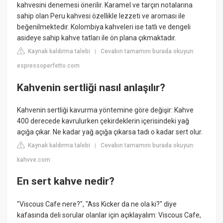
kahvesini denemesi önerilir. Karamel ve tarçın notalarına
sahip olan Peru kahvesi özellikle lezzeti ve aroması ile
beğenilmektedir. Kolombiya kahveleri ise tatlı ve dengeli
asideye sahip kahve tatları ile ön plana çıkmaktadır.
Kaynak kaldırma talebi
Cevabın tamamını burada okuyun:
|
espressoperfetto.com
Kahvenin sertliği nasıl anlaşılır?
Kahvenin sertliği kavurma yöntemine göre değişir: Kahve
400 derecede kavrulurken çekirdeklerin içerisindeki yağ
açığa çıkar. Ne kadar yağ açığa çıkarsa tadı o kadar sert olur.
Kaynak kaldırma talebi
Cevabın tamamını burada okuyun:
|
kahvve.com
En sert kahve nedir?
"Viscous Cafe nere?", "Ass Kicker da ne ola ki?" diye
kafasında deli sorular olanlar için açıklayalım: Viscous Cafe,