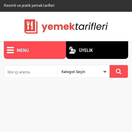
Resimli ve pratik yemek tarifleri
MENU
ÜYELİK