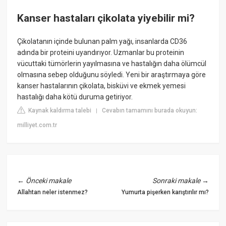
Kanser hastaları çikolata yiyebilir mi?
Çikolatanın içinde bulunan palm yağı, insanlarda CD36
adında bir proteini uyandırıyor. Uzmanlar bu proteinin
vücuttaki tümörlerin yayılmasına ve hastalığın daha ölümcül
olmasına sebep olduğunu söyledi. Yeni bir araştırmaya göre
kanser hastalarının çikolata, bisküvi ve ekmek yemesi
hastalığı daha kötü duruma getiriyor.
Kaynak kaldırma talebi
Cevabın tamamını burada okuyun:
|
milliyet.com.tr
←
Önceki makale
Sonraki makale
→
Allahtan neler istenmez?
Yumurta pişerken karıştırılır mı?