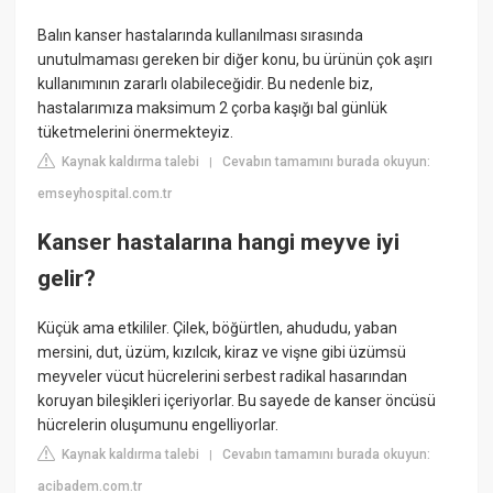
Balın kanser hastalarında kullanılması sırasında
unutulmaması gereken bir diğer konu, bu ürünün çok aşırı
kullanımının zararlı olabileceğidir. Bu nedenle biz,
hastalarımıza maksimum 2 çorba kaşığı bal günlük
tüketmelerini önermekteyiz.
Kaynak kaldırma talebi
Cevabın tamamını burada okuyun:
|
emseyhospital.com.tr
Kanser hastalarına hangi meyve iyi
gelir?
Küçük ama etkililer. Çilek, böğürtlen, ahududu, yaban
mersini, dut, üzüm, kızılcık, kiraz ve vişne gibi üzümsü
meyveler vücut hücrelerini serbest radikal hasarından
koruyan bileşikleri içeriyorlar. Bu sayede de kanser öncüsü
hücrelerin oluşumunu engelliyorlar.
Kaynak kaldırma talebi
Cevabın tamamını burada okuyun:
|
acibadem.com.tr