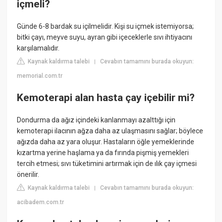
içmeli?
Günde 6-8 bardak su içilmelidir. Kişi su içmek istemiyorsa;
bitki çayı, meyve suyu, ayran gibi içeceklerle sıvı ihtiyacını
karşılamalıdır.
Kaynak kaldırma talebi
Cevabın tamamını burada okuyun:
|
memorial.com.tr
Kemoterapi alan hasta çay içebilir mi?
Dondurma da ağız içindeki kanlanmayı azalttığı için
kemoterapi ilacının ağza daha az ulaşmasını sağlar; böylece
ağızda daha az yara oluşur. Hastaların öğle yemeklerinde
kızartma yerine haşlama ya da fırında pişmiş yemekleri
tercih etmesi; sıvı tüketimini artırmak için de ılık çay içmesi
önerilir.
Kaynak kaldırma talebi
Cevabın tamamını burada okuyun:
|
acibadem.com.tr