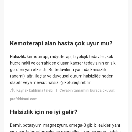
Kemoterapi alan hasta çok uyur mu?
Halsizlik; kemoterapi, radyoterapi, biyolojik tedaviler, kök
hücre nakli ve cerrahiden oluşan kanser tedavisinin en sık
görülen yan etkisidir. Bu tedavilerin yanında kansızlık
(anemi), ağrı, ilaçlar ve duygusal durum halsizliğe neden
olabilir veya mevcut halsizliği kötüleştirebilir.
Kaynak kaldırma talebi
Cevabın tamamını burada okuyun:
|
profdrhisari.com
Halsizlik için ne iyi gelir?
Demir, potasyum, magnezyum, omega-3 gibi bileşikleri yanı
sıra içerdikleri vitaminler ve mineraller ile enerji veren gıdalar