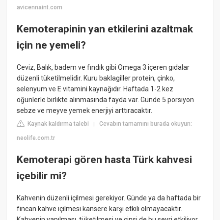
avicennaint.com
Kemoterapinin yan etkilerini azaltmak
için ne yemeli?
Ceviz, Balık, badem ve fındık gibi Omega 3 içeren gıdalar
düzenli tüketilmelidir. Kuru baklagiller protein, çinko,
selenyum ve E vitamini kaynağıdır. Haftada 1-2 kez
öğünlerle birlikte alınmasında fayda var. Günde 5 porsiyon
sebze ve meyve yemek enerjiyi arttıracaktır.
Kaynak kaldırma talebi
Cevabın tamamını burada okuyun:
|
neolife.com.tr
Kemoterapi gören hasta Türk kahvesi
içebilir mi?
Kahvenin düzenli içilmesi gerekiyor. Günde ya da haftada bir
fincan kahve içilmesi kansere karşı etkili olmayacaktır.
Kahvenin yapılması, tüketilmesi ve cinsi de bu seyri etkiliyor.