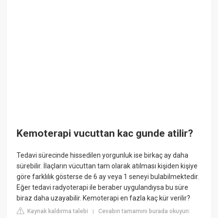
Kemoterapi vucuttan kac gunde atilir?
Tedavi sürecinde hissedilen yorgunluk ise birkaç ay daha
sürebilir. İlaçların vücuttan tam olarak atılması kişiden kişiye
göre farklılık gösterse de 6 ay veya 1 seneyi bulabilmektedir.
Eğer tedavi radyoterapi ile beraber uygulandıysa bu süre
biraz daha uzayabilir. Kemoterapi en fazla kaç kür verilir?
Kaynak kaldırma talebi
Cevabın tamamını burada okuyun:
|