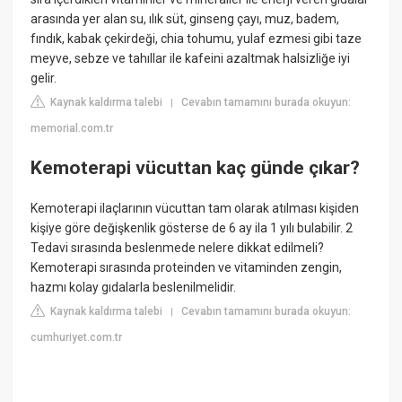
arasında yer alan su, ılık süt, ginseng çayı, muz, badem,
fındık, kabak çekirdeği, chia tohumu, yulaf ezmesi gibi taze
meyve, sebze ve tahıllar ile kafeini azaltmak halsizliğe iyi
gelir.
Kaynak kaldırma talebi
Cevabın tamamını burada okuyun:
|
memorial.com.tr
Kemoterapi vücuttan kaç günde çıkar?
Kemoterapi ilaçlarının vücuttan tam olarak atılması kişiden
kişiye göre değişkenlik gösterse de 6 ay ila 1 yılı bulabilir. 2
Tedavi sırasında beslenmede nelere dikkat edilmeli?
Kemoterapi sırasında proteinden ve vitaminden zengin,
hazmı kolay gıdalarla beslenilmelidir.
Kaynak kaldırma talebi
Cevabın tamamını burada okuyun:
|
cumhuriyet.com.tr