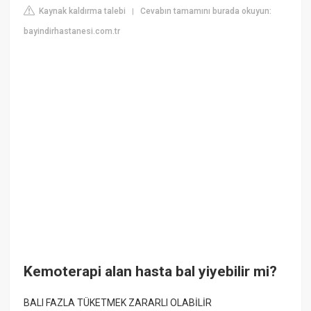
Kaynak kaldırma talebi
Cevabın tamamını burada okuyun:
|
bayindirhastanesi.com.tr
Kemoterapi alan hasta bal yiyebilir mi?
BALI FAZLA TÜKETMEK ZARARLI OLABİLİR