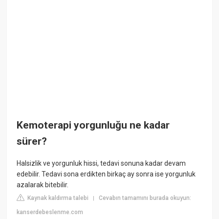
Kemoterapi yorgunluğu ne kadar
sürer?
Halsizlik ve yorgunluk hissi, tedavi sonuna kadar devam
edebilir. Tedavi sona erdikten birkaç ay sonra ise yorgunluk
azalarak bitebilir.
Kaynak kaldırma talebi
Cevabın tamamını burada okuyun:
|
kanserdebeslenme.com