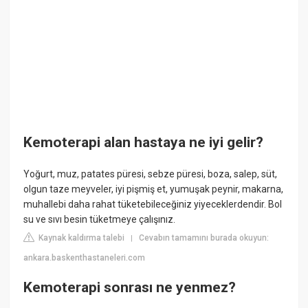
Kemoterapi alan hastaya ne iyi gelir?
Yoğurt, muz, patates püresi, sebze püresi, boza, salep, süt,
olgun taze meyveler, iyi pişmiş et, yumuşak peynir, makarna,
muhallebi daha rahat tüketebileceğiniz yiyeceklerdendir. Bol
su ve sıvı besin tüketmeye çalışınız.
Kaynak kaldırma talebi
Cevabın tamamını burada okuyun:
|
ankara.baskenthastaneleri.com
Kemoterapi sonrası ne yenmez?