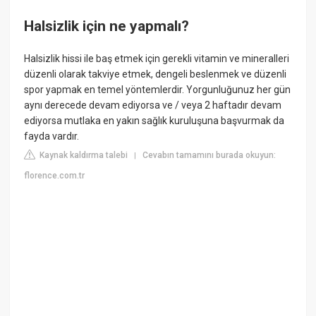
Halsizlik için ne yapmalı?
Halsizlik hissi ile baş etmek için gerekli vitamin ve mineralleri
düzenli olarak takviye etmek, dengeli beslenmek ve düzenli
spor yapmak en temel yöntemlerdir. Yorgunluğunuz her gün
aynı derecede devam ediyorsa ve / veya 2 haftadır devam
ediyorsa mutlaka en yakın sağlık kuruluşuna başvurmak da
fayda vardır.
Kaynak kaldırma talebi
Cevabın tamamını burada okuyun:
|
florence.com.tr