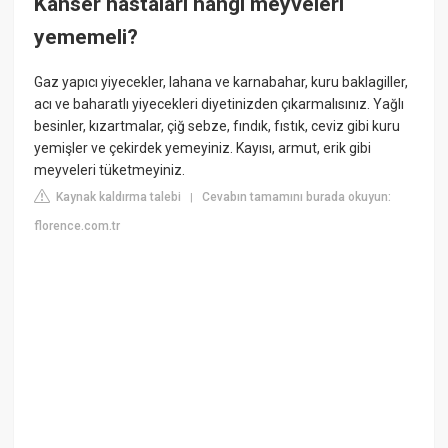
Kanser hastaları hangi meyveleri
yememeli?
Gaz yapıcı yiyecekler, lahana ve karnabahar, kuru baklagiller,
acı ve baharatlı yiyecekleri diyetinizden çıkarmalısınız. Yağlı
besinler, kızartmalar, çiğ sebze, fındık, fıstık, ceviz gibi kuru
yemişler ve çekirdek yemeyiniz. Kayısı, armut, erik gibi
meyveleri tüketmeyiniz.
Kaynak kaldırma talebi
Cevabın tamamını burada okuyun:
|
florence.com.tr