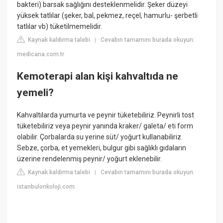
bakteri) barsak sağlığını desteklenmelidir. Şeker düzeyi
yüksek tatlılar (şeker, bal, pekmez, reçel, hamurlu- şerbetli
tatlılar vb) tüketilmemelidir.
Kaynak kaldırma talebi
Cevabın tamamını burada okuyun:
|
medicana.com.tr
Kemoterapi alan kişi kahvaltıda ne
yemeli?
Kahvaltılarda yumurta ve peynir tüketebiliriz. Peynirli tost
tüketebiliriz veya peynir yanında kraker/ galeta/ eti form
olabilir. Çorbalarda su yerine süt/ yoğurt kullanabiliriz.
Sebze, çorba, et yemekleri, bulgur gibi sağlıklı gıdaların
üzerine rendelenmiş peynir/ yoğurt eklenebilir.
Kaynak kaldırma talebi
Cevabın tamamını burada okuyun:
|
istanbulonkoloji.com