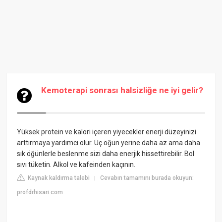
Kemoterapi sonrası halsizliğe ne iyi gelir?
Yüksek protein ve kalori içeren yiyecekler enerji düzeyinizi
arttırmaya yardımcı olur. Üç öğün yerine daha az ama daha
sık öğünlerle beslenme sizi daha enerjik hissettirebilir. Bol
sıvı tüketin. Alkol ve kafeinden kaçının.
Kaynak kaldırma talebi
Cevabın tamamını burada okuyun:
|
profdrhisari.com