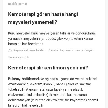
neolife.com.tr
Kemoterapi gören hasta hangi
meyveleri yememeli?
Kuru meyveler, kuru meyve içeren tahıllar ve dondurulmuş
yumuşak meyvelerin (ahududu, çilek vb.) tüketimi kanser
hastaları için önerilmez.
Kaynak kaldırma talebi
Cevabın tamamını burada okuyun:
|
florence.com.tr
Kemoterapi alırken limon yenir mi?
Bulantıyı hafifletmek ve ağızda oluşacak acı ve metalik tadı
azaltmak için şekersiz, limonlu, naneli şeker ve sakızlar
tüketilebilir. Ayrıca metal çatal bıçak yerine plastik
malzemeler kullanılabilir. Çok miktarda kusma varsa
dehidratasyon (vücuttan elektrolit ve sıvı kaybetme) önemli
bir sorun haline gelebilir.