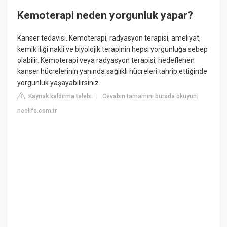
Kemoterapi neden yorgunluk yapar?
Kanser tedavisi. Kemoterapi, radyasyon terapisi, ameliyat,
kemik iliği nakli ve biyolojik terapinin hepsi yorgunluğa sebep
olabilir. Kemoterapi veya radyasyon terapisi, hedeflenen
kanser hücrelerinin yanında sağlıklı hücreleri tahrip ettiğinde
yorgunluk yaşayabilirsiniz.
Kaynak kaldırma talebi
Cevabın tamamını burada okuyun:
|
neolife.com.tr