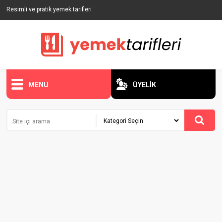
Resimli ve pratik yemek tarifleri
MENU
ÜYELİK