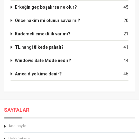
Erkeğin geç boşalırsa ne olur?
45
Önce hakim mi olunur savcı mı?
20
Kademeli emeklilik var mı?
21
TL hangi ülkede pahalı?
41
Windows Safe Mode nedir?
44
Amca diye kime denir?
45
SAYFALAR
Ana sayfa
Hakkimizda