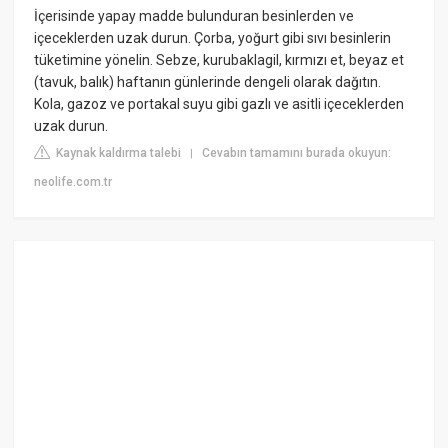
İçerisinde yapay madde bulunduran besinlerden ve
içeceklerden uzak durun. Çorba, yoğurt gibi sıvı besinlerin
tüketimine yönelin. Sebze, kurubaklagil, kırmızı et, beyaz et
(tavuk, balık) haftanın günlerinde dengeli olarak dağıtın.
Kola, gazoz ve portakal suyu gibi gazlı ve asitli içeceklerden
uzak durun.
Kaynak kaldırma talebi
Cevabın tamamını burada okuyun:
|
neolife.com.tr