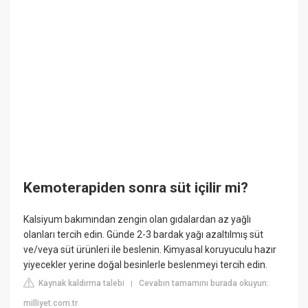
Kemoterapiden sonra süt içilir mi?
Kalsiyum bakımından zengin olan gıdalardan az yağlı
olanları tercih edin. Günde 2-3 bardak yağı azaltılmış süt
ve/veya süt ürünleri ile beslenin. Kimyasal koruyuculu hazır
yiyecekler yerine doğal besinlerle beslenmeyi tercih edin.
Kaynak kaldırma talebi
Cevabın tamamını burada okuyun:
|
milliyet.com.tr