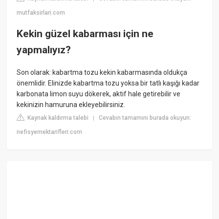
mutfaksirlari.com
Kekin güzel kabarması için ne
yapmalıyız?
Son olarak: kabartma tozu kekin kabarmasında oldukça
önemlidir. Elinizde kabartma tozu yoksa bir tatlı kaşığı kadar
karbonata limon suyu dökerek, aktif hale getirebilir ve
kekinizin hamuruna ekleyebilirsiniz.
Kaynak kaldırma talebi
Cevabın tamamını burada okuyun:
|
nefisyemektarifleri.com