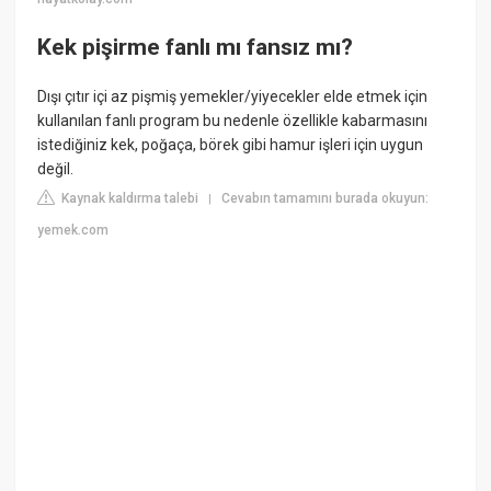
Kek pişirme fanlı mı fansız mı?
Dışı çıtır içi az pişmiş yemekler/yiyecekler elde etmek için
kullanılan fanlı program bu nedenle özellikle kabarmasını
istediğiniz kek, poğaça, börek gibi hamur işleri için uygun
değil.
Kaynak kaldırma talebi
Cevabın tamamını burada okuyun:
|
yemek.com