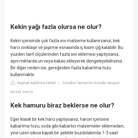
Kekin yağı fazla olursa ne olur?
Kekin içerisinde çok fazla sıvı malzeme kullanırsanız, kek
harcı cıvıklaşır ve pişirme esnasında iç kısım çiğ kalabilir. Bu
yüzden tarif ölçülerinden fazla sıvı eklemesi yaptıysanız,
aynı miktarda un veya kakao ekleyerek dengeleyebilirsiniz.
Bir diğer neden ise, gereğinden fazla kabartma tozu
kullanmaktır.
Kaynak kaldırma talebi
Cevabın tamamını burada okuyun:
|
lezzet.com.tr
Kek hamuru biraz beklerse ne olur?
Eğer klasik bir kek harcı yaptıysanız, harcın içerisine
kabartma tozu, soda gibi kabartıcı malzemeler eklemeden,
yine üzeri sıkıca kapalı bir şekilde buzdolabında 1-3 saat