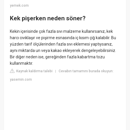
yemek.com
Kek pişerken neden söner?
Kekin içerisinde çok fazla sıvı malzeme kullanırsanız, kek
harcı cıvıklaşır ve pişirme esnasında iç kısım çiğ kalabilir. Bu
yüzden tarif ölçülerinden fazla sıvı eklemesi yaptıysanız,
aynı miktarda un veya kakao ekleyerek dengeleyebilirsiniz.
Bir diğer neden ise, gereğinden fazla kabartma tozu
kullanmaktır.
Kaynak kaldırma talebi
Cevabın tamamını burada okuyun:
|
yasemin.com