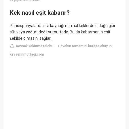
evyapimitatlar.com
Kek nasıl eşit kabarır?
Pandispanyalarda sıvı kaynağı normal keklerde olduğu gibi
süt veya yoğurt değil yumurtadır. Bu da kabarmanın eşit
şekilde olmasını sağlar.
Kaynak kaldırma talebi
Cevabın tamamını burada okuyun:
|
kevserinmutfagi.com