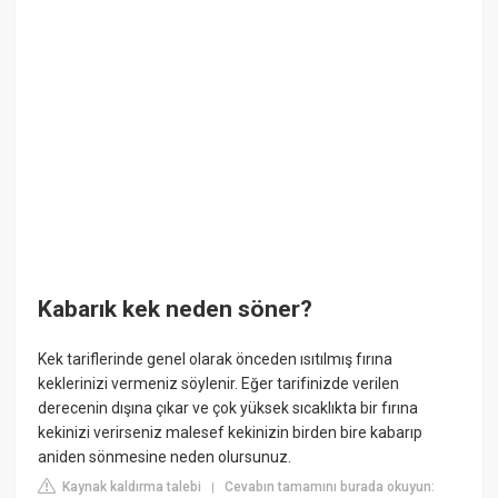
Kabarık kek neden söner?
Kek tariflerinde genel olarak önceden ısıtılmış fırına
keklerinizi vermeniz söylenir. Eğer tarifinizde verilen
derecenin dışına çıkar ve çok yüksek sıcaklıkta bir fırına
kekinizi verirseniz malesef kekinizin birden bire kabarıp
aniden sönmesine neden olursunuz.
Kaynak kaldırma talebi
Cevabın tamamını burada okuyun:
|