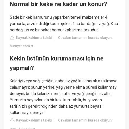
Normal bir keke ne kadar un konur?
Sade bir kek hamurunu yaparken temel malzemeler 4
yumurta, arzu edildiği kadar şeker, 1 su bardağı sıvı yağ, 3 su
bardağı un ve bir paket hamur kabartma tozudur.
Kaynak kaldırma talebi
Cevabın tamamını burada okuyun:
|
hurriyet.com.tr
Kekin üstünün kurumaması için ne
yapmalı?
Kaloriyi veya yağ içeriğini daha az yağ kullanarak azaltmaya
çalışmayın; bunun yerine, yağ yerine elma püresi kullanmayı
deneyin; bu da kekinizi nemli tutar ve yağ içeriğini azaltır.
Yumurta beyazları da bir keki kurutabilir, bu yüzden
tarifinizin gerektirdiğinden daha az yumurta beyazı
kullanmayı deneyin.
Kaynak kaldırma talebi
Cevabın tamamını burada okuyun:
|
hayatkolay.com