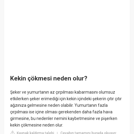
Kekin çökmesi neden olur?
Şeker ve yumurtanın az çırpılması kabarmasını olumsuz
etkilerken şeker erimediği için kekin içindeki şekerin çıtır çıtır
ağzınıza gelmesine neden olabilir. Yumurtanın fazla
çırpılması ise içine olması gerekenden daha fazla hava
girmesine, bu nedenler nemini kaybetmesine ve pişerken
kekin çökmesine neden olur.
Kaynak kaldırma talebi
Cevabın tamamını burada okuyun:
|