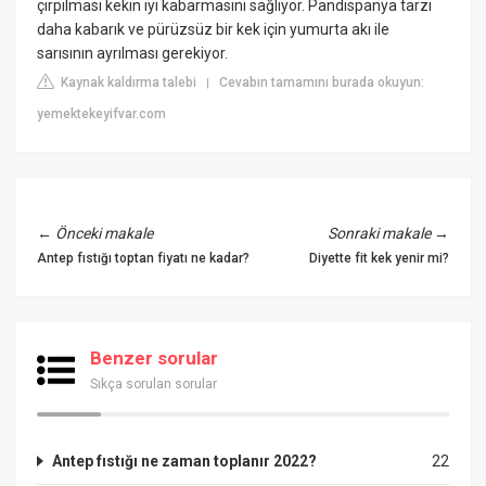
çırpılması kekin iyi kabarmasını sağlıyor. Pandispanya tarzı
daha kabarık ve pürüzsüz bir kek için yumurta akı ile
sarısının ayrılması gerekiyor.
Kaynak kaldırma talebi
Cevabın tamamını burada okuyun:
|
yemektekeyifvar.com
←
Önceki makale
Sonraki makale
→
Antep fıstığı toptan fiyatı ne kadar?
Diyette fit kek yenir mi?
Benzer sorular
Sıkça sorulan sorular
Antep fıstığı ne zaman toplanır 2022?
22