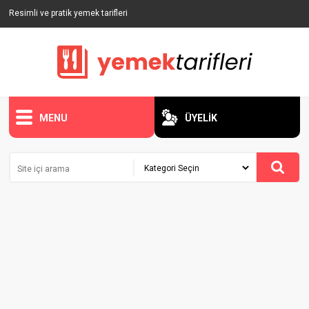
Resimli ve pratik yemek tarifleri
MENU
ÜYELİK