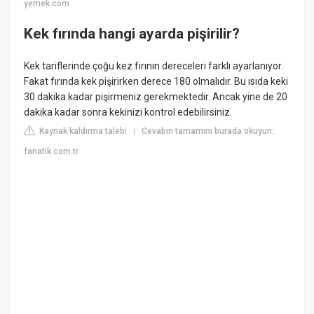
yemek.com
Kek fırında hangi ayarda pişirilir?
Kek tariflerinde çoğu kez fırının dereceleri farklı ayarlanıyor.
Fakat fırında kek pişirirken derece 180 olmalıdır. Bu ısıda keki
30 dakika kadar pişirmeniz gerekmektedir. Ancak yine de 20
dakika kadar sonra kekinizi kontrol edebilirsiniz.
Kaynak kaldırma talebi
Cevabın tamamını burada okuyun:
|
fanatik.com.tr