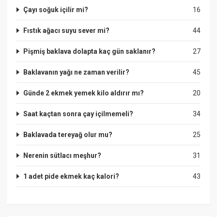
Çayı soğuk içilir mi?
16
Fıstık ağacı suyu sever mi?
44
Pişmiş baklava dolapta kaç gün saklanır?
27
Baklavanın yağı ne zaman verilir?
45
Günde 2 ekmek yemek kilo aldırır mı?
20
Saat kaçtan sonra çay içilmemeli?
34
Baklavada tereyağ olur mu?
25
Nerenin sütlacı meşhur?
31
1 adet pide ekmek kaç kalori?
43