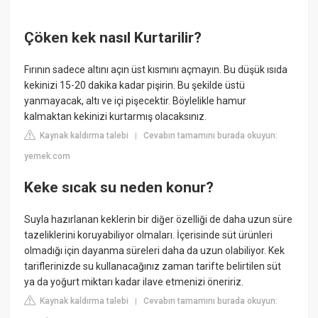
Çöken kek nasıl Kurtarilir?
Fırının sadece altını açın üst kısmını açmayın. Bu düşük ısıda
kekinizi 15-20 dakika kadar pişirin. Bu şekilde üstü
yanmayacak, altı ve içi pişecektir. Böylelikle hamur
kalmaktan kekinizi kurtarmış olacaksınız.
Kaynak kaldırma talebi
Cevabın tamamını burada okuyun:
|
yemek.com
Keke sıcak su neden konur?
Suyla hazırlanan keklerin bir diğer özelliği de daha uzun süre
tazeliklerini koruyabiliyor olmaları. İçerisinde süt ürünleri
olmadığı için dayanma süreleri daha da uzun olabiliyor. Kek
tariflerinizde su kullanacağınız zaman tarifte belirtilen süt
ya da yoğurt miktarı kadar ilave etmenizi öneririz.
Kaynak kaldırma talebi
Cevabın tamamını burada okuyun:
|