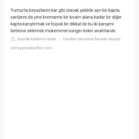
Yumurta beyazlarını kar gibi olacak şekilde ayrı bir kapta,
sarılarını da yine kremamsı bir kıvam alana kadar bir diğer
kapta karıştırmak ve büyük bir dikkat ile bu iki karışımı
birbirine eklemek mükemmel sünger kekin anahtarıdır.
Kaynak kaldırma talebi
Cevabın tamamını burada okuyun:
|
nefisyemektarifleri.com