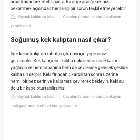
arası kadar bekletebilirsiniz. Bu süre aralığı kekinizi
bekletmek açısından herhangi bir sorun teşkil etmeyecektir.
Kaynak kaldırma talebi
Cevabın tamamını burada okuyun:
|
yemek.com
Soğumuş kek kalıptan nasıl çıkar?
İşte kekin kalıptan rahatça çıkması için yapmanız
gerekenler: Kek karışımını kalıba dökmeden önce kalıbı
yağlayın ve hem tabanına hem de çevresine gelecek şekilde
kalıba un serpin. Keki fırından çıkardıktan sonra üzerine
nemli bir bez serin ve kalıbı ters çevirerek bekleyin. Keki su
dolu bir kaba oturtabilirsiniz.
Kaynak kaldırma talebi
Cevabın tamamını burada okuyun:
|
inciligastronomirehberi.hurriyet.com.tr