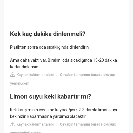
Kek kaç dakika dinlenmeli?
Piştikten sonra oda sıcaklığında dinlendirin
Ama daha vakti var. Bırakın, oda sıcaklığında 15-20 dakika
kadar dinlensin.
Kaynak kaldırma talebi
Cevabın tamamını burada okuyun:
|
yemek.com
Limon suyu keki kabartır mı?
Kek karışımının içerisine koyacağınız 2-3 damla limon suyu
kekinizin kabarmasına yardımcı olacaktır.
Kaynak kaldırma talebi
Cevabın tamamını burada okuyun:
|