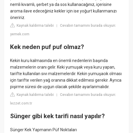
nemli kıvamlı, şerbet ya da sos kullanacağınız, içerisine
aroma ilave edeceğiniz kekler için ise yoğurt kullanmanızı
öneririz.
Kaynak kaldırma talebi
Cevabın tamamını burada okuyun:
|
yemek.com
Kek neden puf puf olmaz?
Kekin kuru kalmasında en önemli nedenlerin başında
malzemelerin oranı gelir. Keki yumuşak veya kuru yapan,
tarifte kullanılan sıvı malzemelerdir. Kekin yumuşacık olması
için tarifte verilen yağ oranına dikkat edilmesi gerekir. Ayrıca
pişirme süresi de uygun olacak şekilde ayarlanmalıdır.
Kaynak kaldırma talebi
Cevabın tamamını burada okuyun:
|
lezzet.com.tr
Sünger gibi kek tarifi nasıl yapılır?
Sünger Kek Yapmanın Püf Noktaları