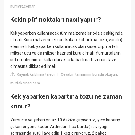
hurriyet.com.tr
Kekin püf noktaları nasıl yapılır?
Kek yaparken kullanılacak tüm malzemeler oda sıcaklığında
olmalı. Kuru malzemeler (un, kakao, kabartma tozu, vanilin)
elenmeli. Kek yaparken kullanılacak olan kase, çırpma teli,
mikser ucu ya da mikser haznesi kuru olmalı. Yumurtaların,
süt ürünlerinin ve kullanılacaksa kabartma tozunun taze
olmasına dikkat edilmeli.
Kaynak kaldırma talebi
Cevabın tamamını burada okuyun:
|
mutfaksirlari.com
Kek yaparken kabartma tozu ne zaman
konur?
Yumurta ve şekeri en az 10 dakika çırpıyoruz, iyice kabarıp
şekeri eriyene kadar. Ardından 1 su bardağı sıvı yağı
sonrasında sütü ilave edip 1 kez çırpıyoruz, 2 paket