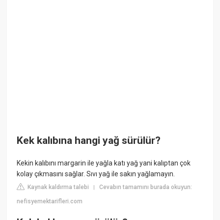
Kek kalıbına hangi yağ sürülür?
Kekin kalıbını margarin ile yağla katı yağ yani kalıptan çok
kolay çıkmasını sağlar. Sıvı yağ ile sakın yağlamayın.
Kaynak kaldırma talebi
Cevabın tamamını burada okuyun:
|
nefisyemektarifleri.com