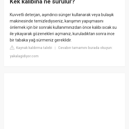
Kek kalıbına ne sürülür?
Kuvvetli deterjan, aşındırıcı sünger kullanarak veya bulaşık
makinesinde temizlediyseniz, karışımın yapışmasını
önlemek için bir sonraki kullanımınızdan önce kalıbı sıcak su
ile yıkayarak gözenekleri açmanız, kuruladıktan sonra ince
bir tabaka yağ sürmeniz gereklidir.
Kaynak kaldırma talebi
Cevabın tamamını burada okuyun:
|
yakalagidiyor.com