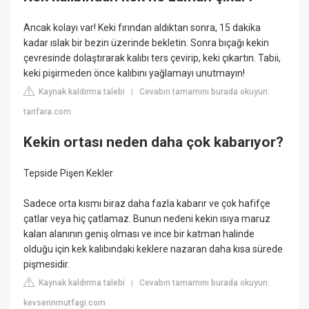
Ancak kolayı var! Keki fırından aldıktan sonra, 15 dakika
kadar ıslak bir bezin üzerinde bekletin. Sonra bıçağı kekin
çevresinde dolaştırarak kalıbı ters çevirip, keki çıkartın. Tabii,
keki pişirmeden önce kalıbını yağlamayı unutmayın!
Kaynak kaldırma talebi
Cevabın tamamını burada okuyun:
|
tarifara.com
Kekin ortası neden daha çok kabarıyor?
Tepside Pişen Kekler
Sadece orta kısmı biraz daha fazla kabarır ve çok hafifçe
çatlar veya hiç çatlamaz. Bunun nedeni kekin ısıya maruz
kalan alanının geniş olması ve ince bir katman halinde
olduğu için kek kalıbındaki keklere nazaran daha kısa sürede
pişmesidir.
Kaynak kaldırma talebi
Cevabın tamamını burada okuyun:
|
kevserinmutfagi.com