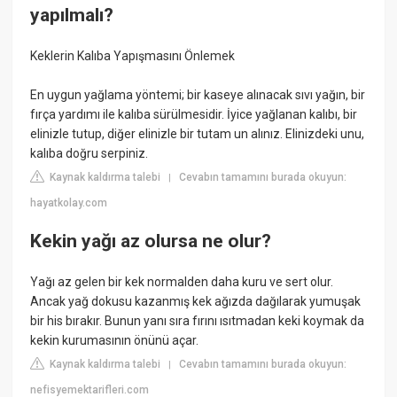
yapılmalı?
Keklerin Kalıba Yapışmasını Önlemek
En uygun yağlama yöntemi; bir kaseye alınacak sıvı yağın, bir
fırça yardımı ile kalıba sürülmesidir. İyice yağlanan kalıbı, bir
elinizle tutup, diğer elinizle bir tutam un alınız. Elinizdeki unu,
kalıba doğru serpiniz.
Kaynak kaldırma talebi
Cevabın tamamını burada okuyun:
|
hayatkolay.com
Kekin yağı az olursa ne olur?
Yağı az gelen bir kek normalden daha kuru ve sert olur.
Ancak yağ dokusu kazanmış kek ağızda dağılarak yumuşak
bir his bırakır. Bunun yanı sıra fırını ısıtmadan keki koymak da
kekin kurumasının önünü açar.
Kaynak kaldırma talebi
Cevabın tamamını burada okuyun:
|
nefisyemektarifleri.com