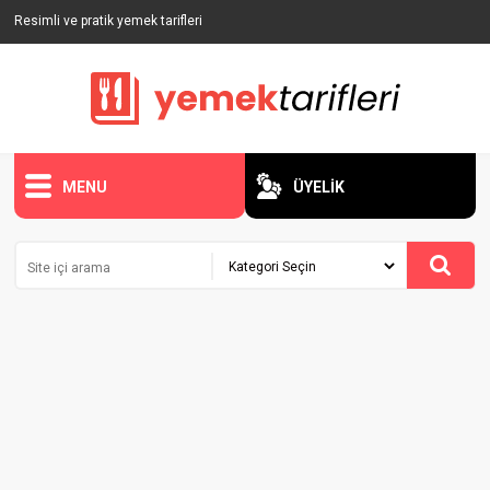
Resimli ve pratik yemek tarifleri
MENU
ÜYELİK