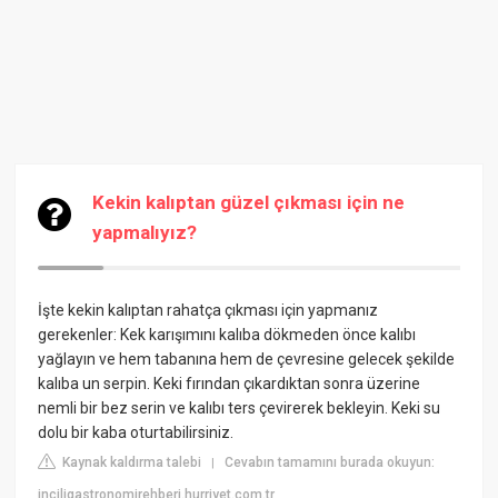
Kekin kalıptan güzel çıkması için ne
yapmalıyız?
İşte kekin kalıptan rahatça çıkması için yapmanız
gerekenler: Kek karışımını kalıba dökmeden önce kalıbı
yağlayın ve hem tabanına hem de çevresine gelecek şekilde
kalıba un serpin. Keki fırından çıkardıktan sonra üzerine
nemli bir bez serin ve kalıbı ters çevirerek bekleyin. Keki su
dolu bir kaba oturtabilirsiniz.
Kaynak kaldırma talebi
Cevabın tamamını burada okuyun:
|
inciligastronomirehberi.hurriyet.com.tr