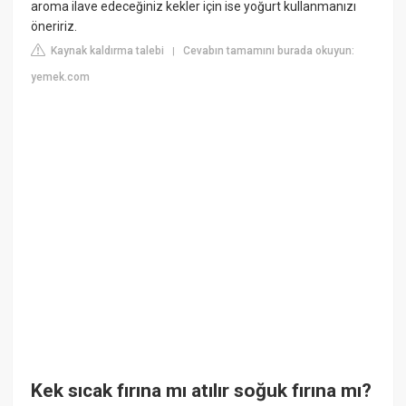
aroma ilave edeceğiniz kekler için ise yoğurt kullanmanızı
öneririz.
Kaynak kaldırma talebi
Cevabın tamamını burada okuyun:
|
yemek.com
Kek sıcak fırına mı atılır soğuk fırına mı?