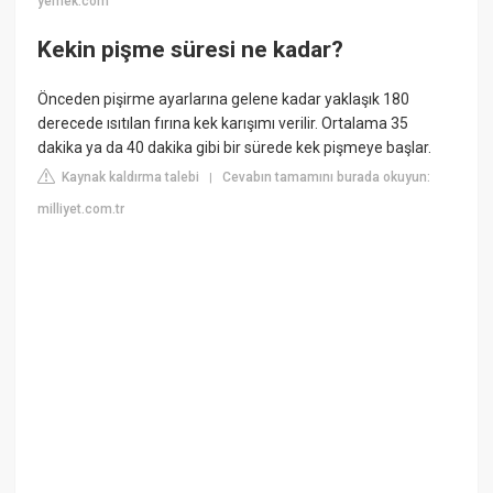
yemek.com
Kekin pişme süresi ne kadar?
Önceden pişirme ayarlarına gelene kadar yaklaşık 180
derecede ısıtılan fırına kek karışımı verilir. Ortalama 35
dakika ya da 40 dakika gibi bir sürede kek pişmeye başlar.
Kaynak kaldırma talebi
Cevabın tamamını burada okuyun:
|
milliyet.com.tr