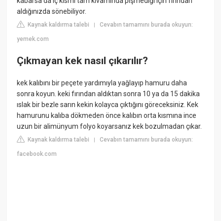
kabarsa da iç kısmı tam kıvamında pişmediği için fırından
aldığınızda sönebiliyor.
Kaynak kaldırma talebi
Cevabın tamamını burada okuyun:
|
yemek.com
Çıkmayan kek nasıl çıkarılır?
kek kalıbını bir peçete yardımıyla yağlayıp hamuru daha
sonra koyun. keki fırından aldıktan sonra 10 ya da 15 dakika
ıslak bir bezle sarın kekin kolayca çıktığını göreceksiniz. Kek
hamurunu kalıba dökmeden önce kalıbın orta kısmına ince
uzun bir alimünyum folyo koyarsanız kek bozulmadan çıkar.
Kaynak kaldırma talebi
Cevabın tamamını burada okuyun:
|
facebook.com