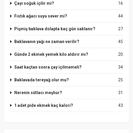
Çayı soğuk içilir mi?
16
Fıstık ağacı suyu sever mi?
44
Pişmiş baklava dolapta kaç gün saklanır?
27
Baklavanın yağı ne zaman verilir?
45
Günde 2 ekmek yemek kilo aldırır mı?
20
Saat kaçtan sonra çay içilmemeli?
34
Baklavada tereyağ olur mu?
25
Nerenin sütlacı meşhur?
31
1 adet pide ekmek kaç kalori?
43