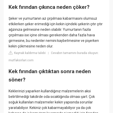
Kek fırından çıkınca neden çöker?
Şeker ve yumurtanın az çırpılması kabarmasını olumsuz
etkilerken şeker erimediği için kekin içindeki şekerin çıtır çıtır
ağzınıza gelmesine neden olabilir. Yumurtanın fazla
çırpılması ise içine olması gerekenden daha fazla hava
girmesine, bu nedenler nemini kaybetmesine ve pişerken
kekin çökmesine neden olur.
Kaynak kaldırma talebi
Cevabın tamamını burada okuyun:
|
mutfaksirlari.com
Kek fırından çıktıktan sonra neden
söner?
Keklerinizi yaparken kullandığınız malzemelerin aksi
belirtilmediği takdirde oda sıcaklığında olması şart. Çok
soğuk kullanılan malzemeler kekin yapısında sorunlar
yaratabiliyor. Kekiniz çok kabarmayabiliyor ya da çok