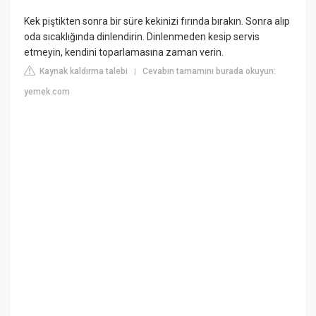
Kek piştikten sonra bir süre kekinizi fırında bırakın. Sonra alıp
oda sıcaklığında dinlendirin. Dinlenmeden kesip servis
etmeyin, kendini toparlamasına zaman verin.
Kaynak kaldırma talebi
Cevabın tamamını burada okuyun:
|
yemek.com