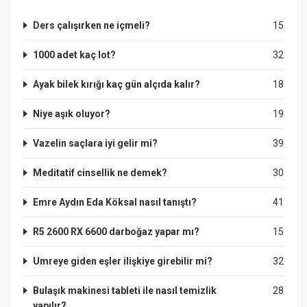
Ders çalışırken ne içmeli?
15
1000 adet kaç lot?
32
Ayak bilek kırığı kaç gün alçıda kalır?
18
Niye aşık oluyor?
19
Vazelin saçlara iyi gelir mi?
39
Meditatif cinsellik ne demek?
30
Emre Aydın Eda Köksal nasıl tanıştı?
41
R5 2600 RX 6600 darboğaz yapar mı?
15
Umreye giden eşler ilişkiye girebilir mi?
32
Bulaşık makinesi tableti ile nasıl temizlik
28
yapılır?