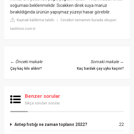
soğuması beklenmelidir. Sıcakken direk suya maruz
bırakıldığında ürünün yapışmaz yüzeyi hasar görebilir.
Kaynak kaldırma talebi
Cevabın tamamını burada okuyun:
|
tantitoni.com.tr
←
Önceki makale
Sonraki makale
→
Çay kaç kilo aldırır?
Kaç bardak çay uyku kaçırır?
Benzer sorular
Sıkça sorulan sorular
Antep fıstığı ne zaman toplanır 2022?
22