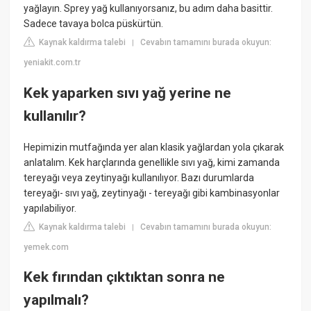
yağlayın. Sprey yağ kullanıyorsanız, bu adım daha basittir.
Sadece tavaya bolca püskürtün.
Kaynak kaldırma talebi
Cevabın tamamını burada okuyun:
|
yeniakit.com.tr
Kek yaparken sıvı yağ yerine ne
kullanılır?
Hepimizin mutfağında yer alan klasik yağlardan yola çıkarak
anlatalım. Kek harçlarında genellikle sıvı yağ, kimi zamanda
tereyağı veya zeytinyağı kullanılıyor. Bazı durumlarda
tereyağı- sıvı yağ, zeytinyağı - tereyağı gibi kambinasyonlar
yapılabiliyor.
Kaynak kaldırma talebi
Cevabın tamamını burada okuyun:
|
yemek.com
Kek fırından çıktıktan sonra ne
yapılmalı?