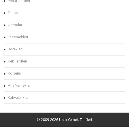
Pasta Tarifleri
Tatlılar
Çorbalar
Et Yemekleri
Börekler
Kek Tarifleri
Köfteler
Ana Yemekler
Kahvaltılıklar
© 2009-2026 Usta Yemek Tarifleri