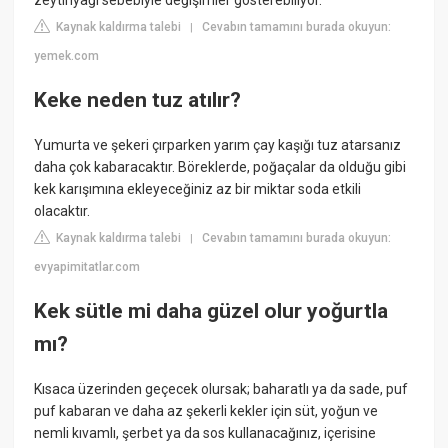
zeytinyağı sebebiyle değişimler gösterebiliyor.
Kaynak kaldırma talebi
Cevabın tamamını burada okuyun:
|
yemek.com
Keke neden tuz atılır?
Yumurta ve şekeri çırparken yarım çay kaşığı tuz atarsanız
daha çok kabaracaktır. Böreklerde, poğaçalar da olduğu gibi
kek karışımına ekleyeceğiniz az bir miktar soda etkili
olacaktır.
Kaynak kaldırma talebi
Cevabın tamamını burada okuyun:
|
evyapimitatlar.com
Kek sütle mi daha güzel olur yoğurtla
mı?
Kısaca üzerinden geçecek olursak; baharatlı ya da sade, puf
puf kabaran ve daha az şekerli kekler için süt, yoğun ve
nemli kıvamlı, şerbet ya da sos kullanacağınız, içerisine