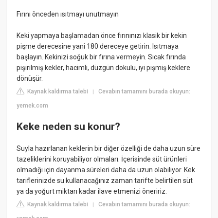
Fırını önceden ısıtmayı unutmayın
Keki yapmaya başlamadan önce fırınınızı klasik bir kekin
pişme derecesine yani 180 dereceye getirin. Isıtmaya
başlayın. Kekinizi soğuk bir fırına vermeyin. Sıcak fırında
pişirilmiş kekler, hacimli, düzgün dokulu, iyi pişmiş keklere
dönüşür.
Kaynak kaldırma talebi
Cevabın tamamını burada okuyun:
|
yemek.com
Keke neden su konur?
Suyla hazırlanan keklerin bir diğer özelliği de daha uzun süre
tazeliklerini koruyabiliyor olmaları. İçerisinde süt ürünleri
olmadığı için dayanma süreleri daha da uzun olabiliyor. Kek
tariflerinizde su kullanacağınız zaman tarifte belirtilen süt
ya da yoğurt miktarı kadar ilave etmenizi öneririz.
Kaynak kaldırma talebi
Cevabın tamamını burada okuyun:
|