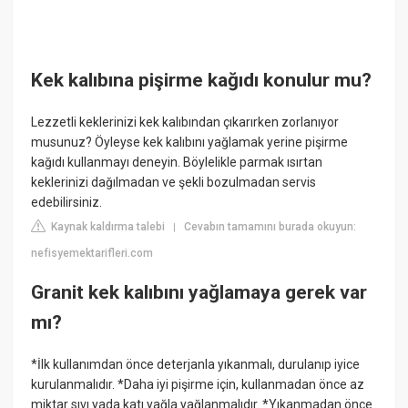
Kek kalıbına pişirme kağıdı konulur mu?
Lezzetli keklerinizi kek kalıbından çıkarırken zorlanıyor
musunuz? Öyleyse kek kalıbını yağlamak yerine pişirme
kağıdı kullanmayı deneyin. Böylelikle parmak ısırtan
keklerinizi dağılmadan ve şekli bozulmadan servis
edebilirsiniz.
Kaynak kaldırma talebi
Cevabın tamamını burada okuyun:
|
nefisyemektarifleri.com
Granit kek kalıbını yağlamaya gerek var
mı?
*İlk kullanımdan önce deterjanla yıkanmalı, durulanıp iyice
kurulanmalıdır. *Daha iyi pişirme için, kullanmadan önce az
miktar sıvı yada katı yağla yağlanmalıdır. *Yıkanmadan önce