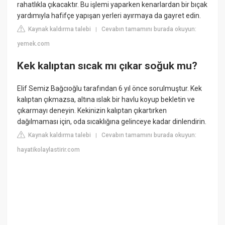
rahatlıkla çıkacaktır. Bu işlemi yaparken kenarlardan bir bıçak
yardımıyla hafifçe yapışan yerleri ayırmaya da gayret edin.
Kaynak kaldırma talebi
Cevabın tamamını burada okuyun:
|
yemek.com
Kek kalıptan sıcak mı çıkar soğuk mu?
Elif Semiz Bağcıoğlu tarafından 6 yıl önce sorulmuştur. Kek
kalıptan çıkmazsa, altına ıslak bir havlu koyup bekletin ve
çıkarmayı deneyin. Kekinizin kalıptan çıkartırken
dağılmaması için, oda sıcaklığına gelinceye kadar dinlendirin.
Kaynak kaldırma talebi
Cevabın tamamını burada okuyun:
|
hayatikolaylastirir.com