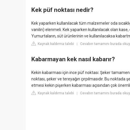
Kek püf noktası nedir?
Kek yaparken kullanılacak tüm malzemeler oda sıcaklı
vanilin) elenmeli. Kek yaparken kullanılacak olan kase,
Yumurtaların, süt ürünlerinin ve kullanılacaksa kabart
Kaynak kaldırma talebi
Cevabın tamamını burada okuy
|
Kabarmayan kek nasıl kabarır?
Kekin kabarması için ince püf noktası: Şeker tamamen 
noktası, şeker ve tereyağın çırpılmasıdır. Bu noktad
etmesi kekin pişerken kabarması açısından çok önemlid
Kaynak kaldırma talebi
Cevabın tamamını burada oku
|