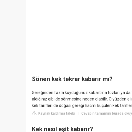
Sönen kek tekrar kabarır mı?
Gereğinden fazla koyduğunuz kabartma tozları ya da far
aldığınız gibi de sönmesine neden olabilir. O yüzden el
kek tarifleri de doğası gereği hacmi küçülen kek tarifle
Kaynak kaldırma talebi
Cevabın tamamını burada oku
|
Kek nasıl eşit kabarır?