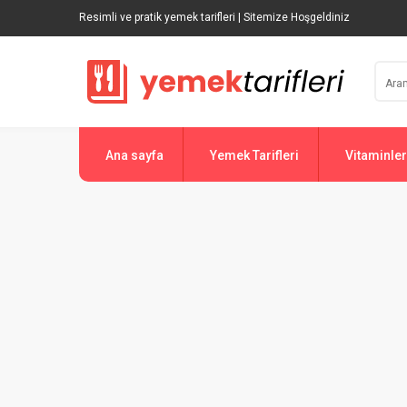
Resimli ve pratik yemek tarifleri | Sitemize Hoşgeldiniz
Ana sayfa
Yemek Tarifleri
Vitaminler