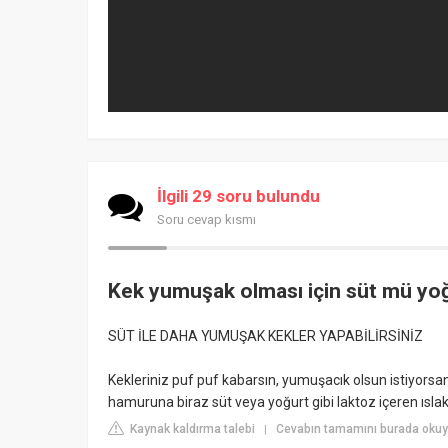
İlgili 29 soru bulundu
Soru cevap kısmı
Kek yumuşak olması için süt mü yo
SÜT İLE DAHA YUMUŞAK KEKLER YAPABİLİRSİNİZ
Kekleriniz puf puf kabarsın, yumuşacık olsun istiyorsanı
hamuruna biraz süt veya yoğurt gibi laktoz içeren ısla
Kaynak kaldırma talebi
Cevabın tamamını burada oku
|