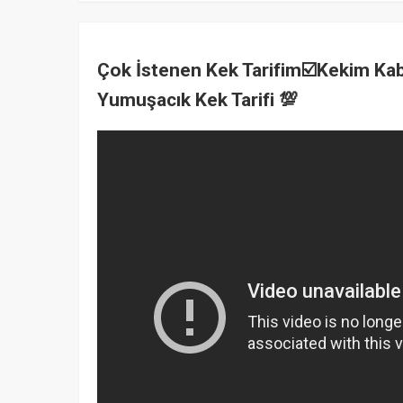
Çok İstenen Kek Tarifim☑️Kekim Kab
Yumuşacık Kek Tarifi 💯