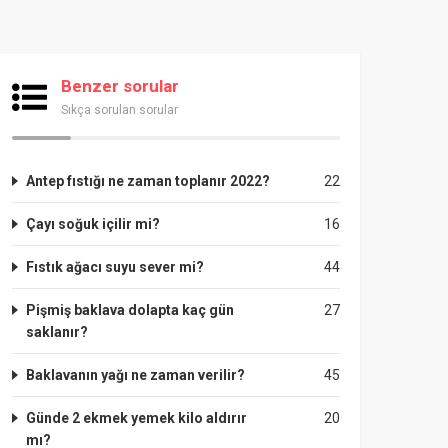
Benzer sorular
Sıkça sorulan sorular
Antep fıstığı ne zaman toplanır 2022?
22
Çayı soğuk içilir mi?
16
Fıstık ağacı suyu sever mi?
44
Pişmiş baklava dolapta kaç gün
27
saklanır?
Baklavanın yağı ne zaman verilir?
45
Günde 2 ekmek yemek kilo aldırır
20
mı?