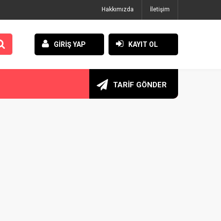
Hakkımızda
İletişim
GİRİŞ YAP
KAYIT OL
TARİF GÖNDER