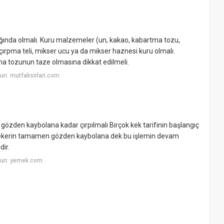
ğında olmalı. Kuru malzemeler (un, kakao, kabartma tozu,
 çırpma teli, mikser ucu ya da mikser haznesi kuru olmalı.
ma tozunun taze olmasına dikkat edilmeli.
un: mutfaksirlari.com
gözden kaybolana kadar çırpılmalı Birçok kek tarifinin başlangıç
a şekerin tamamen gözden kaybolana dek bu işlemin devam
ir.
yun: yemek.com