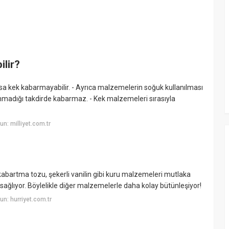
ilir?
rsa kek kabarmayabilir. - Ayrıca malzemelerin soğuk kullanılması
lanmadığı takdirde kabarmaz. - Kek malzemeleri sırasıyla
n: milliyet.com.tr
abartma tozu, şekerli vanilin gibi kuru malzemeleri mutlaka
ağlıyor. Böylelikle diğer malzemelerle daha kolay bütünleşiyor!
n: hurriyet.com.tr