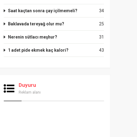
Saat kaçtan sonra çay içilmemeli?
34
Baklavada tereyağ olur mu?
25
Nerenin sütlacı meşhur?
31
1 adet pide ekmek kaç kalori?
43
Duyuru
Reklam alanı