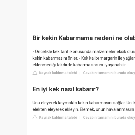
Bir kekin Kabarmama nedeni ne olab
- Öncelikle kek tarifi konusunda malzemeler eksik olu
kekin kabarmasını önler. - Kek kalıbı margarin ile yağ
eklenmediği takdirde kabarma sorunu yaşanabilir.
Kaynak kaldırma talebi
Cevabın tamamını burada okuyu
|
En iyi kek nasıl kabarır?
Unu eleyerek koymakta kekin kabarmasını sağlar. Un, k
elekten eleyerek ekleyin. Elemek, unun havalanmasını s
Kaynak kaldırma talebi
Cevabın tamamını burada okuyu
|