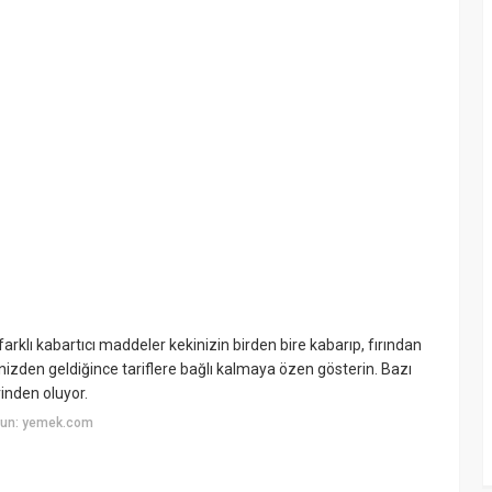
klı kabartıcı maddeler kekinizin birden bire kabarıp, fırından
inizden geldiğince tariflere bağlı kalmaya özen gösterin. Bazı
rinden oluyor.
yun: yemek.com