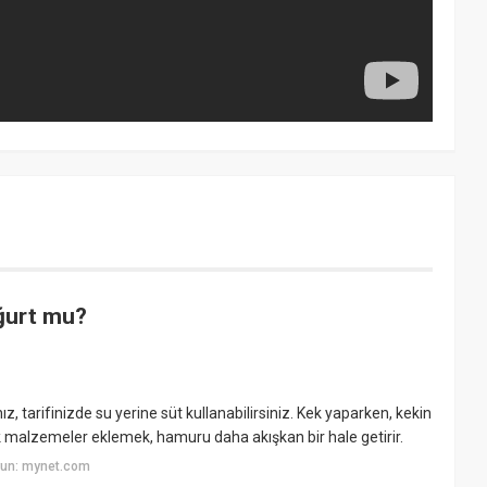
ğurt mu?
z, tarifinizde su yerine süt kullanabilirsiniz. Kek yaparken, kekin
k malzemeler eklemek, hamuru daha akışkan bir hale getirir.
yun: mynet.com