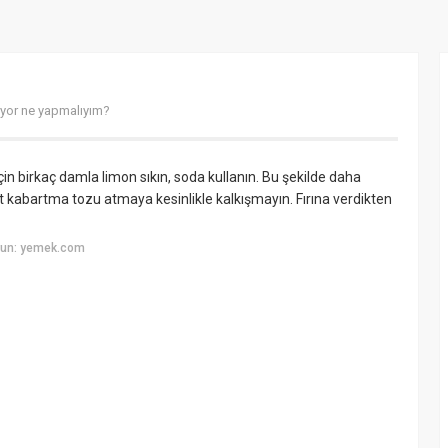
yor ne yapmalıyım?
in birkaç damla limon sıkın, soda kullanın. Bu şekilde daha
et kabartma tozu atmaya kesinlikle kalkışmayın. Fırına verdikten
yun: yemek.com