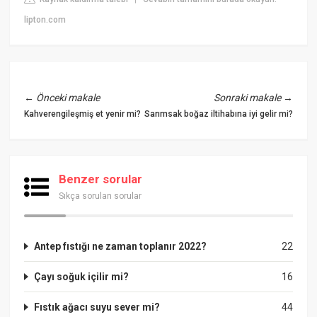
lipton.com
←
Önceki makale
Sonraki makale
→
Kahverengileşmiş et yenir mi?
Sarımsak boğaz iltihabına iyi gelir mi?
Benzer sorular
Sıkça sorulan sorular
Antep fıstığı ne zaman toplanır 2022?
22
Çayı soğuk içilir mi?
16
Fıstık ağacı suyu sever mi?
44