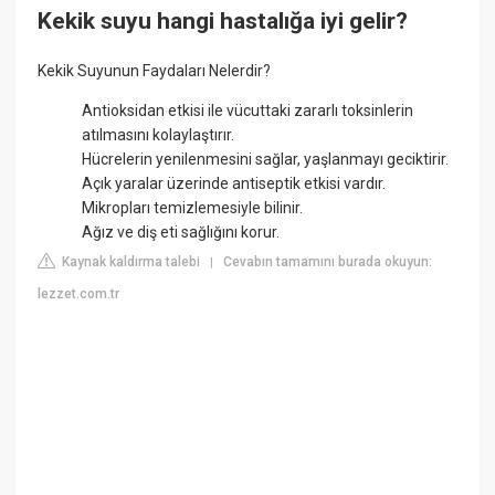
Kekik suyu hangi hastalığa iyi gelir?
Kekik Suyunun Faydaları Nelerdir?
Antioksidan etkisi ile vücuttaki zararlı toksinlerin
atılmasını kolaylaştırır.
Hücrelerin yenilenmesini sağlar, yaşlanmayı geciktirir.
Açık yaralar üzerinde antiseptik etkisi vardır.
Mikropları temizlemesiyle bilinir.
Ağız ve diş eti sağlığını korur.
Kaynak kaldırma talebi
Cevabın tamamını burada okuyun:
|
lezzet.com.tr