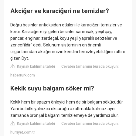
Akciğer ve karaciğeri ne temizler?
Doğru besinler antioksidan etkileri ile karaciğeri temizler ve
korur. Karaciğere iyi gelen besinler sarımsak, yeşil çay,
pancar, enginar, zerdeçal, koyu yeşil yapraklı sebzeler ve
zencefildir" dedi. Solunum sisteminin en önemli
organlarından akciğerimizin kendini temizleyebildiğinin altını
çizen Dyt.
Kaynak kaldırma talebi
Cevabın tamamını burada okuyun:
|
haberturk.com
Kekik suyu balgam söker mi?
Kekik hem bir spazm önleyici hem de bir balgam sökücüdür.
Yani bu bitki yalnızca öksürüğü azaltmakla kalmaz aynı
zamanda bronşal balgamı temizlemeye de yardımcı olur.
Kaynak kaldırma talebi
Cevabın tamamını burada okuyun:
|
hurriyet.com.tr