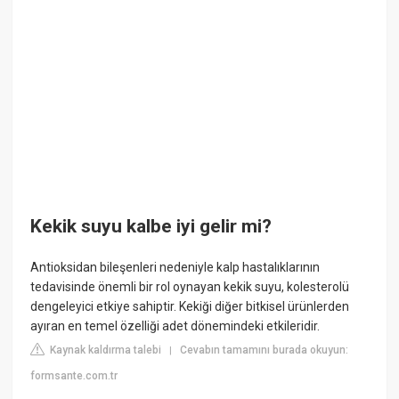
Kekik suyu kalbe iyi gelir mi?
Antioksidan bileşenleri nedeniyle kalp hastalıklarının
tedavisinde önemli bir rol oynayan kekik suyu, kolesterolü
dengeleyici etkiye sahiptir. Kekiği diğer bitkisel ürünlerden
ayıran en temel özelliği adet dönemindeki etkileridir.
Kaynak kaldırma talebi
Cevabın tamamını burada okuyun:
|
formsante.com.tr