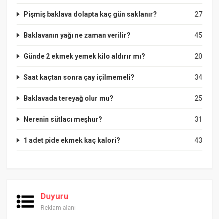
Pişmiş baklava dolapta kaç gün saklanır?
27
Baklavanın yağı ne zaman verilir?
45
Günde 2 ekmek yemek kilo aldırır mı?
20
Saat kaçtan sonra çay içilmemeli?
34
Baklavada tereyağ olur mu?
25
Nerenin sütlacı meşhur?
31
1 adet pide ekmek kaç kalori?
43
Duyuru
Reklam alanı