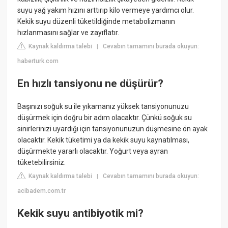
suyu yağ yakım hızını arttırıp kilo vermeye yardımcı olur.
Kekik suyu düzenli tüketildiğinde metabolizmanın
hızlanmasını sağlar ve zayıflatır.
Kaynak kaldırma talebi
Cevabın tamamını burada okuyun:
|
haberturk.com
En hızlı tansiyonu ne düşürür?
Başınızı soğuk su ile yıkamanız yüksek tansiyonunuzu
düşürmek için doğru bir adım olacaktır. Çünkü soğuk su
sinirlerinizi uyardığı için tansiyonunuzun düşmesine ön ayak
olacaktır. Kekik tüketimi ya da kekik suyu kaynatılması,
düşürmekte yararlı olacaktır. Yoğurt veya ayran
tüketebilirsiniz.
Kaynak kaldırma talebi
Cevabın tamamını burada okuyun:
|
acibadem.com.tr
Kekik suyu antibiyotik mi?