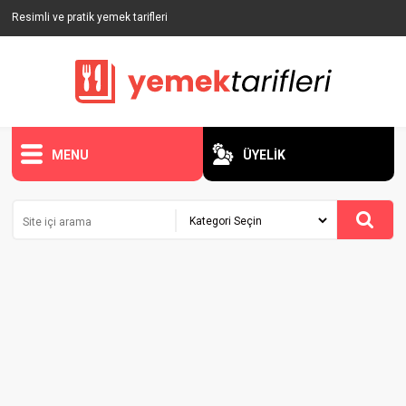
Resimli ve pratik yemek tarifleri
MENU
ÜYELİK