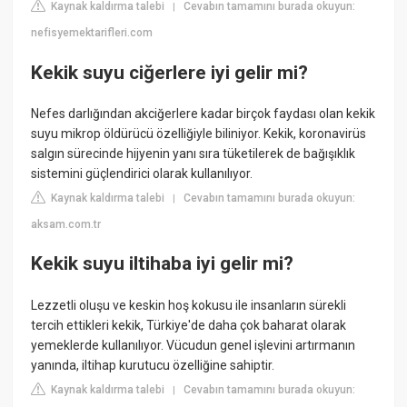
Kaynak kaldırma talebi
Cevabın tamamını burada okuyun:
|
nefisyemektarifleri.com
Kekik suyu ciğerlere iyi gelir mi?
Nefes darlığından akciğerlere kadar birçok faydası olan kekik
suyu mikrop öldürücü özelliğiyle biliniyor. Kekik, koronavirüs
salgın sürecinde hijyenin yanı sıra tüketilerek de bağışıklık
sistemini güçlendirici olarak kullanılıyor.
Kaynak kaldırma talebi
Cevabın tamamını burada okuyun:
|
aksam.com.tr
Kekik suyu iltihaba iyi gelir mi?
Lezzetli oluşu ve keskin hoş kokusu ile insanların sürekli
tercih ettikleri kekik, Türkiye'de daha çok baharat olarak
yemeklerde kullanılıyor. Vücudun genel işlevini artırmanın
yanında, iltihap kurutucu özelliğine sahiptir.
Kaynak kaldırma talebi
Cevabın tamamını burada okuyun:
|