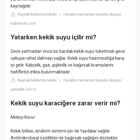
kaynağıdır.
Kaynak kaldırma talebi
Cevabın tamamını burada okuyun:
|
haberturk.com
Yatarken kekik suyu içilir mi?
Gece yatmadan önce bir bardak kekik suyu tüketmek gece
uykuya rahat dalmayı sağlar. Kekik suyu hazımsızlığa karşı
iyi gelir. Kabızlık, gaz, şişkinlik ve bağırsak kramplarını
hafifletici etkisi bulunmaktadır.
Kaynak kaldırma talebi
Cevabın tamamını burada okuyun:
|
yeniakit.com.tr
Kekik suyu karaciğere zarar verir mi?
Mideyi Korur
Kekik bitkisi, sindirim sistemi için de faydalar sağlar.
Antimikrobiyal özellikleri ile bağırsak sağlığını destekler.