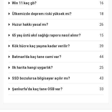
Win 11 kaç gb?
16
Ülkemizde deprem riski yüksek mi?
18
Huzur hakkı yasal mı?
26
65 yaş üstü akıl sağlığı raporu nasıl alınır?
15
Kök hücre kaç yaşına kadar verilir?
39
Batman'da kaç tane cami var?
44
Ilk harita hangi uygarlık?
25
SSD bozulursa bilgisayar açılır mı?
43
Şanlıurfa'da kaç tane OSB var?
33