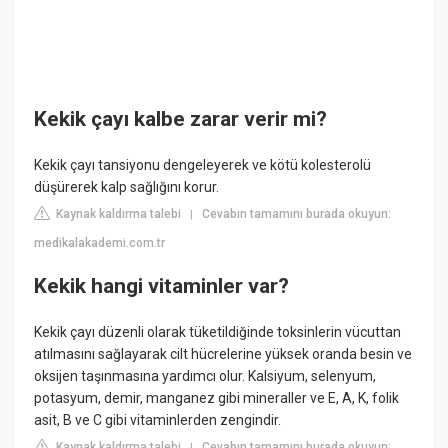
Kekik çayı kalbe zarar verir mi?
Kekik çayı tansiyonu dengeleyerek ve kötü kolesterolü
düşürerek kalp sağlığını korur.
Kaynak kaldırma talebi
Cevabın tamamını burada okuyun:
|
medikalakademi.com.tr
Kekik hangi vitaminler var?
Kekik çayı düzenli olarak tüketildiğinde toksinlerin vücuttan
atılmasını sağlayarak cilt hücrelerine yüksek oranda besin ve
oksijen taşınmasına yardımcı olur. Kalsiyum, selenyum,
potasyum, demir, manganez gibi mineraller ve E, A, K, folik
asit, B ve C gibi vitaminlerden zengindir.
Kaynak kaldırma talebi
Cevabın tamamını burada okuyun:
|