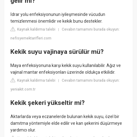
gelir mi?
İdrar yolu enfeksiyonunun iyileşmesinde vücudun
temizlenmesi önemlidir ve kekik bunu destekler.
Kaynak kaldırma talebi
Cevabın tamamını burada okuyun:
|
nefisyemektarifleri.com
Kekik suyu vajinaya sürülür mü?
Maya enfeksiyonuna karşı kekik suyu kullanılabilir. Ağız ve
vajinal mantar enfeksiyonları üzerinde oldukça etkilidir.
Kaynak kaldırma talebi
Cevabın tamamını burada okuyun:
|
yeniakit.com.tr
Kekik şekeri yükseltir mi?
Aktarlarda veya eczanelerde bulunan kekik suyu, özel bir
damıtma yöntemiyle elde edilir ve kan şekerini düşürmeye
yardımcı olur.