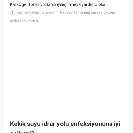
Karaciğer fonksiyonlarını iyileştirmeye yardımcı olur.
Kaynak kaldırma talebi
Cevabın tamamını burada okuyun:
|
acibadem.com.tr
Kekik suyu idrar yolu enfeksiyonuna iyi