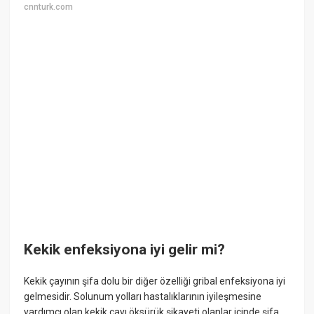
cnnturk.com
Kekik enfeksiyona iyi gelir mi?
Kekik çayının şifa dolu bir diğer özelliği gribal enfeksiyona iyi
gelmesidir. Solunum yolları hastalıklarının iyileşmesine
yardımcı olan kekik çayı öksürük şikayeti olanlar içinde şifa