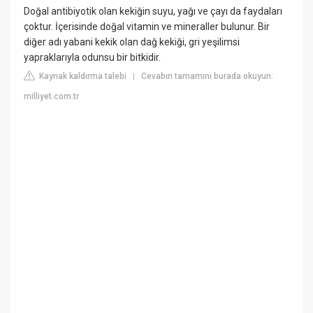
Doğal antibiyotik olan kekiğin suyu, yağı ve çayı da faydaları
çoktur. İçerisinde doğal vitamin ve mineraller bulunur. Bir
diğer adı yabani kekik olan dağ kekiği, gri yeşilimsi
yapraklarıyla odunsu bir bitkidir.
Kaynak kaldırma talebi
Cevabın tamamını burada okuyun:
|
milliyet.com.tr