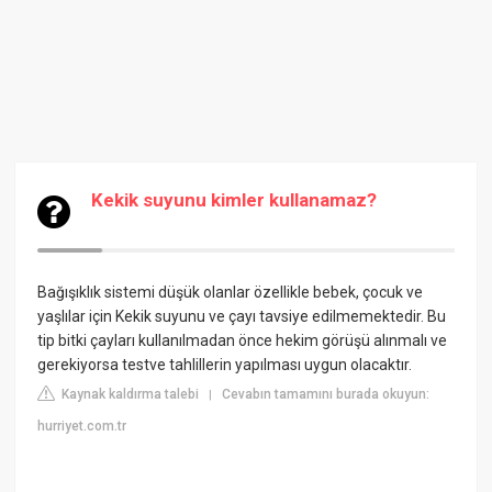
Kekik suyunu kimler kullanamaz?
Bağışıklık sistemi düşük olanlar özellikle bebek, çocuk ve
yaşlılar için Kekik suyunu ve çayı tavsiye edilmemektedir. Bu
tip bitki çayları kullanılmadan önce hekim görüşü alınmalı ve
gerekiyorsa testve tahlillerin yapılması uygun olacaktır.
Kaynak kaldırma talebi
Cevabın tamamını burada okuyun:
|
hurriyet.com.tr