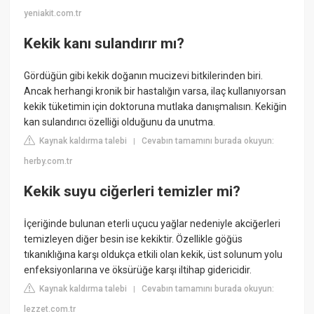
yeniakit.com.tr
Kekik kanı sulandırır mı?
Gördüğün gibi kekik doğanın mucizevi bitkilerinden biri.
Ancak herhangi kronik bir hastalığın varsa, ilaç kullanıyorsan
kekik tüketimin için doktoruna mutlaka danışmalısın. Kekiğin
kan sulandırıcı özelliği olduğunu da unutma.
Kaynak kaldırma talebi
Cevabın tamamını burada okuyun:
|
herby.com.tr
Kekik suyu ciğerleri temizler mi?
İçeriğinde bulunan eterli uçucu yağlar nedeniyle akciğerleri
temizleyen diğer besin ise kekiktir. Özellikle göğüs
tıkanıklığına karşı oldukça etkili olan kekik, üst solunum yolu
enfeksiyonlarına ve öksürüğe karşı iltihap gidericidir.
Kaynak kaldırma talebi
Cevabın tamamını burada okuyun:
|
lezzet.com.tr