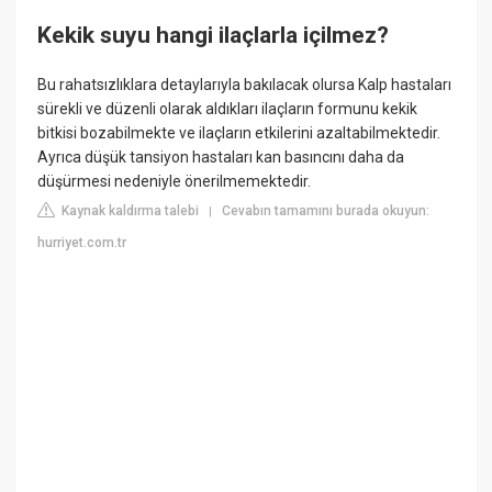
Kekik suyu hangi ilaçlarla içilmez?
Bu rahatsızlıklara detaylarıyla bakılacak olursa Kalp hastaları
sürekli ve düzenli olarak aldıkları ilaçların formunu kekik
bitkisi bozabilmekte ve ilaçların etkilerini azaltabilmektedir.
Ayrıca düşük tansiyon hastaları kan basıncını daha da
düşürmesi nedeniyle önerilmemektedir.
Kaynak kaldırma talebi
Cevabın tamamını burada okuyun:
|
hurriyet.com.tr