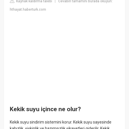
Kaynak kaldırma talebi
Cevabın tamamını burada okuyun:
|
hthayat.haberturk.com
Kekik suyu içince ne olur?
Kekik suyu sindirim sistemini korur. Kekik suyu sayesinde
kabızlık, şişkinlik ve hazımsızlık şikayetleri giderilir. Kekik