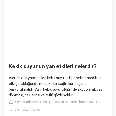
Kekik suyunun yan etkileri nelerdir?
Alerjen etki yaratabilen kekik suyu ile ilgili beklenmedik bir
etki görüldüğünde mutlaka bir sağlık kuruluşuna
başvurulmalıdır. Aşırı kekik suyu içildiğinde akut olarak baş
dönmesi, baş ağrısı ve reflü gözlenebilir.
Kaynak kaldırma talebi
Cevabın tamamını burada okuyun:
|
nefisyemektarifleri.com