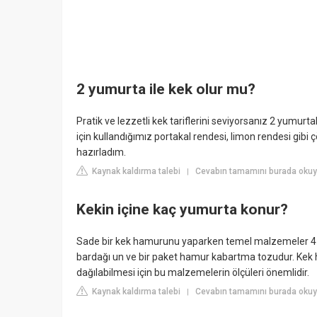
2 yumurta ile kek olur mu?
Pratik ve lezzetli kek tariflerini seviyorsanız 2 yumu
için kullandığımız portakal rendesi, limon rendesi gibi 
hazırladım.
Kaynak kaldırma talebi
Cevabın tamamını burada okuyu
|
Kekin içine kaç yumurta konur?
Sade bir kek hamurunu yaparken temel malzemeler 4 yum
bardağı un ve bir paket hamur kabartma tozudur. Kek
dağılabilmesi için bu malzemelerin ölçüleri önemlidir.
Kaynak kaldırma talebi
Cevabın tamamını burada okuyu
|