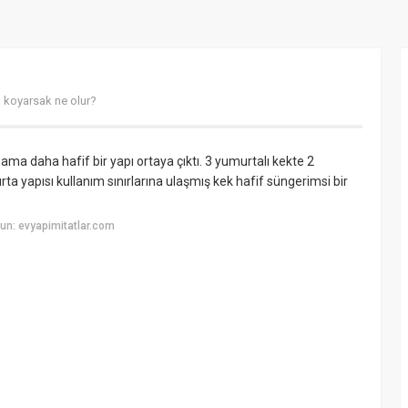
 koyarsak ne olur?
ama daha hafif bir yapı ortaya çıktı. 3 yumurtalı kekte 2
 yapısı kullanım sınırlarına ulaşmış kek hafif süngerimsi bir
un: evyapimitatlar.com