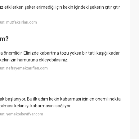
kilerken şeker erimediği için kekin içindeki şekerin çıtır çıtır
un: mutfaksirlari.com
ım?
önemlidir. Elinizde kabartma tozu yoksa bir tatlı kaşığı kadar
 kekinizin hamuruna ekleyebilirsiniz.
n: nefisyemektarifleri.com
?
rak başlanıyor. Bu ilk adım kekin kabarması için en önemli nokta.
ılması kekin iyi kabarmasını sağlıyor.
un: yemektekeyifvar.com