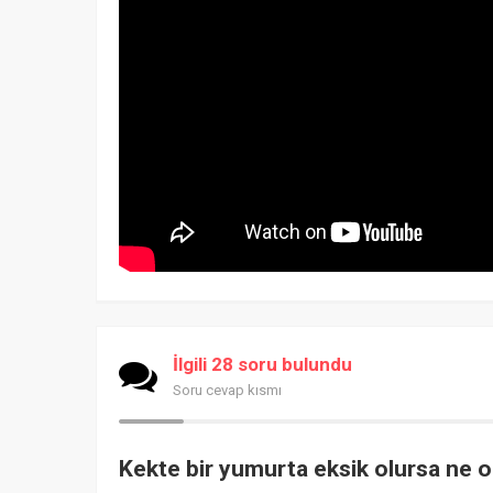
İlgili 28 soru bulundu
Soru cevap kısmı
Kekte bir yumurta eksik olursa ne o