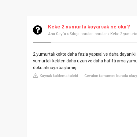
Keke 2 yumurta koyarsak ne olur?
Ana Sayfa
»
Sıkça sorulan sorular
» Keke 2 yumurta
2 yumurtalı kekte daha fazla yapısal ve daha dayanıklı 
yumurtalı kekten daha uzun ve daha hafifti ama yumurta
doku almaya başlamış.
Kaynak kaldırma talebi
Cevabın tamamını burada okuy
|