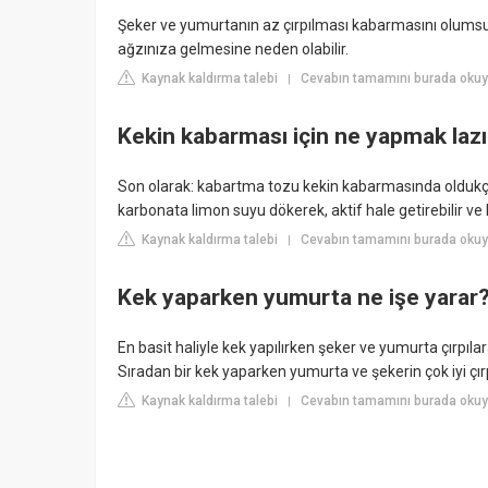
Şeker ve yumurtanın az çırpılması kabarmasını olumsuz et
ağzınıza gelmesine neden olabilir.
Kaynak kaldırma talebi
Cevabın tamamını burada okuy
|
Kekin kabarması için ne yapmak laz
Son olarak: kabartma tozu kekin kabarmasında oldukça 
karbonata limon suyu dökerek, aktif hale getirebilir ve
Kaynak kaldırma talebi
Cevabın tamamını burada okuyu
|
Kek yaparken yumurta ne işe yarar
En basit haliyle kek yapılırken şeker ve yumurta çırpıla
Sıradan bir kek yaparken yumurta ve şekerin çok iyi çırp
Kaynak kaldırma talebi
Cevabın tamamını burada okuy
|