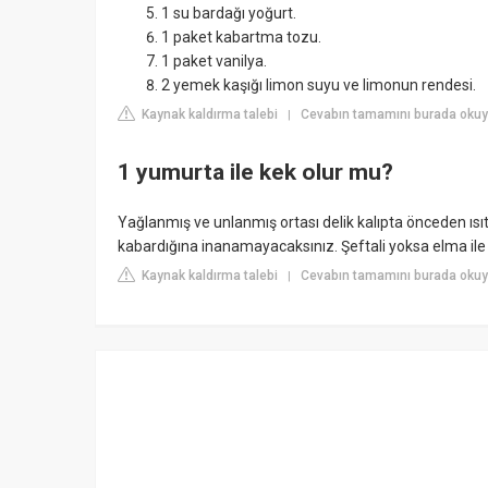
1 su bardağı yoğurt.
1 paket kabartma tozu.
1 paket vanilya.
2 yemek kaşığı limon suyu ve limonun rendesi.
Kaynak kaldırma talebi
Cevabın tamamını burada okuyu
|
1 yumurta ile kek olur mu?
Yağlanmış ve unlanmış ortası delik kalıpta önceden ısıt
kabardığına inanamayacaksınız. Şeftali yoksa elma ile d
Kaynak kaldırma talebi
Cevabın tamamını burada okuyu
|