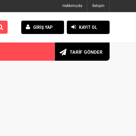
Hakkımızda
İletişim
GİRİŞ YAP
KAYIT OL
TARİF GÖNDER