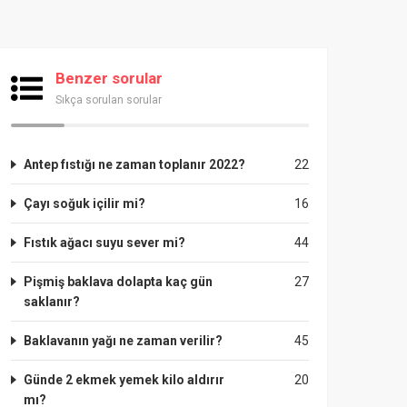
Benzer sorular
Sıkça sorulan sorular
Antep fıstığı ne zaman toplanır 2022?
22
Çayı soğuk içilir mi?
16
Fıstık ağacı suyu sever mi?
44
Pişmiş baklava dolapta kaç gün
27
saklanır?
Baklavanın yağı ne zaman verilir?
45
Günde 2 ekmek yemek kilo aldırır
20
mı?