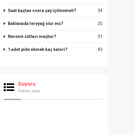
Saat kaçtan sonra çay içilmemeli?
34
Baklavada tereyağ olur mu?
25
Nerenin sütlacı meşhur?
31
1 adet pide ekmek kaç kalori?
43
Duyuru
Reklam alanı