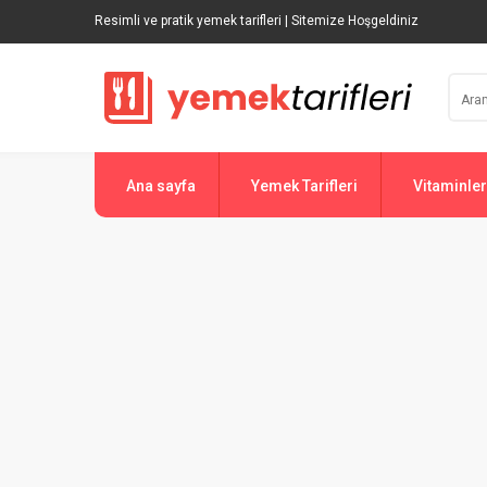
Resimli ve pratik yemek tarifleri | Sitemize Hoşgeldiniz
Ana sayfa
Yemek Tarifleri
Vitaminler