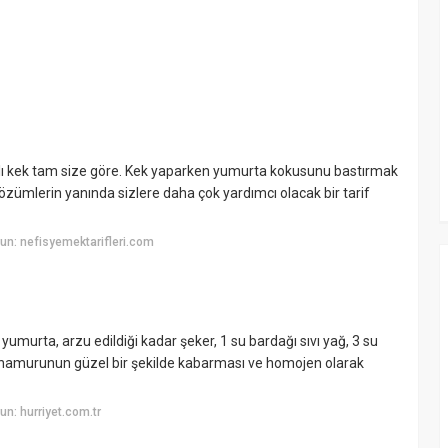
rtalı kek tam size göre. Kek yaparken yumurta kokusunu bastırmak
çözümlerin yanında sizlere daha çok yardımcı olacak bir tarif
n: nefisyemektarifleri.com
urta, arzu edildiği kadar şeker, 1 su bardağı sıvı yağ, 3 su
 hamurunun güzel bir şekilde kabarması ve homojen olarak
n: hurriyet.com.tr