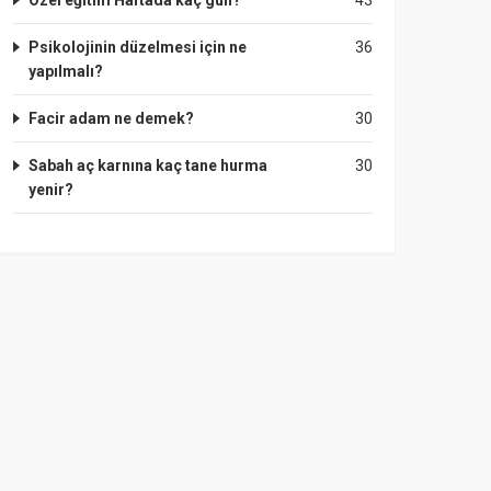
Özel eğitim Haftada kaç gün?
43
Psikolojinin düzelmesi için ne
36
yapılmalı?
Facir adam ne demek?
30
Sabah aç karnına kaç tane hurma
30
yenir?