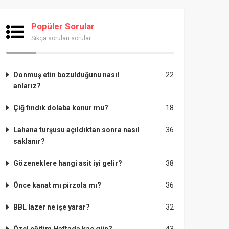
Popüler Sorular
Sıkça sorulan sorular
Donmuş etin bozulduğunu nasıl
22
anlarız?
Çiğ fındık dolaba konur mu?
18
Lahana turşusu açıldıktan sonra nasıl
36
saklanır?
Gözeneklere hangi asit iyi gelir?
38
Önce kanat mı pirzola mı?
36
BBL lazer ne işe yarar?
32