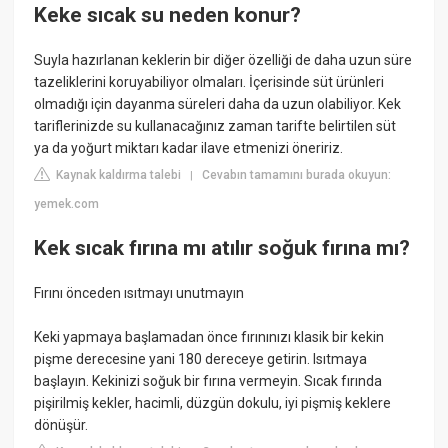
Keke sıcak su neden konur?
Suyla hazırlanan keklerin bir diğer özelliği de daha uzun süre
tazeliklerini koruyabiliyor olmaları. İçerisinde süt ürünleri
olmadığı için dayanma süreleri daha da uzun olabiliyor. Kek
tariflerinizde su kullanacağınız zaman tarifte belirtilen süt
ya da yoğurt miktarı kadar ilave etmenizi öneririz.
Kaynak kaldırma talebi
Cevabın tamamını burada okuyun:
|
yemek.com
Kek sıcak fırına mı atılır soğuk fırına mı?
Fırını önceden ısıtmayı unutmayın
Keki yapmaya başlamadan önce fırınınızı klasik bir kekin
pişme derecesine yani 180 dereceye getirin. Isıtmaya
başlayın. Kekinizi soğuk bir fırına vermeyin. Sıcak fırında
pişirilmiş kekler, hacimli, düzgün dokulu, iyi pişmiş keklere
dönüşür.