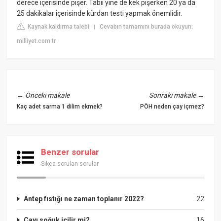
derece içerisinde pişer. Tabii yine de kek pişerken 20 ya da
25 dakikalar içerisinde kürdan testi yapmak önemlidir.
Kaynak kaldırma talebi
Cevabın tamamını burada okuyun:
|
milliyet.com.tr
←
Önceki makale
Sonraki makale
→
Kaç adet sarma 1 dilim ekmek?
PÖH neden çay içmez?
Benzer sorular
Sıkça sorulan sorular
Antep fıstığı ne zaman toplanır 2022?
22
Çayı soğuk içilir mi?
16