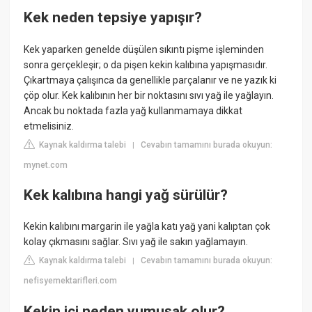
Kek neden tepsiye yapışır?
Kek yaparken genelde düşülen sıkıntı pişme işleminden
sonra gerçekleşir; o da pişen kekin kalıbına yapışmasıdır.
Çıkartmaya çalışınca da genellikle parçalanır ve ne yazık ki
çöp olur. Kek kalıbının her bir noktasını sıvı yağ ile yağlayın.
Ancak bu noktada fazla yağ kullanmamaya dikkat
etmelisiniz.
Kaynak kaldırma talebi
Cevabın tamamını burada okuyun:
|
mynet.com
Kek kalıbına hangi yağ sürülür?
Kekin kalıbını margarin ile yağla katı yağ yani kalıptan çok
kolay çıkmasını sağlar. Sıvı yağ ile sakın yağlamayın.
Kaynak kaldırma talebi
Cevabın tamamını burada okuyun:
|
nefisyemektarifleri.com
Kekin içi neden yumuşak olur?