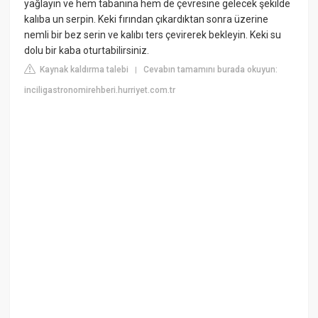
yağlayın ve hem tabanına hem de çevresine gelecek şekilde
kalıba un serpin. Keki fırından çıkardıktan sonra üzerine
nemli bir bez serin ve kalıbı ters çevirerek bekleyin. Keki su
dolu bir kaba oturtabilirsiniz.
Kaynak kaldırma talebi
Cevabın tamamını burada okuyun:
|
inciligastronomirehberi.hurriyet.com.tr