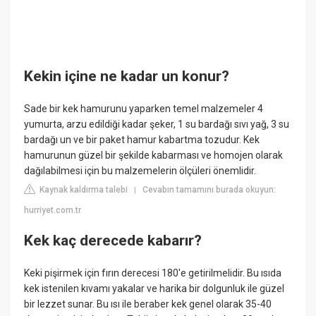
Kekin içine ne kadar un konur?
Sade bir kek hamurunu yaparken temel malzemeler 4
yumurta, arzu edildiği kadar şeker, 1 su bardağı sıvı yağ, 3 su
bardağı un ve bir paket hamur kabartma tozudur. Kek
hamurunun güzel bir şekilde kabarması ve homojen olarak
dağılabilmesi için bu malzemelerin ölçüleri önemlidir.
Kaynak kaldırma talebi
Cevabın tamamını burada okuyun:
|
hurriyet.com.tr
Kek kaç derecede kabarır?
Keki pişirmek için fırın derecesi 180'e getirilmelidir. Bu ısıda
kek istenilen kıvamı yakalar ve harika bir dolgunluk ile güzel
bir lezzet sunar. Bu ısı ile beraber kek genel olarak 35-40