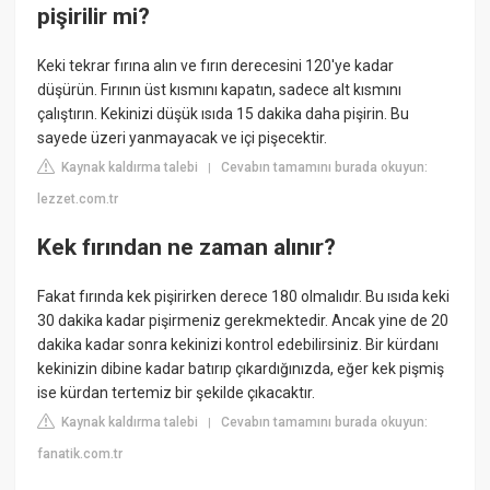
pişirilir mi?
Keki tekrar fırına alın ve fırın derecesini 120'ye kadar
düşürün. Fırının üst kısmını kapatın, sadece alt kısmını
çalıştırın. Kekinizi düşük ısıda 15 dakika daha pişirin. Bu
sayede üzeri yanmayacak ve içi pişecektir.
Kaynak kaldırma talebi
Cevabın tamamını burada okuyun:
|
lezzet.com.tr
Kek fırından ne zaman alınır?
Fakat fırında kek pişirirken derece 180 olmalıdır. Bu ısıda keki
30 dakika kadar pişirmeniz gerekmektedir. Ancak yine de 20
dakika kadar sonra kekinizi kontrol edebilirsiniz. Bir kürdanı
kekinizin dibine kadar batırıp çıkardığınızda, eğer kek pişmiş
ise kürdan tertemiz bir şekilde çıkacaktır.
Kaynak kaldırma talebi
Cevabın tamamını burada okuyun:
|
fanatik.com.tr