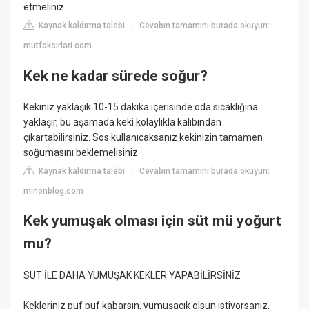
etmeliniz.
Kaynak kaldırma talebi
Cevabın tamamını burada okuyun:
|
mutfaksirlari.com
Kek ne kadar sürede soğur?
Kekiniz yaklaşık 10-15 dakika içerisinde oda sıcaklığına
yaklaşır, bu aşamada keki kolaylıkla kalıbından
çıkartabilirsiniz. Sos kullanıcaksanız kekinizin tamamen
soğumasını beklemelisiniz.
Kaynak kaldırma talebi
Cevabın tamamını burada okuyun:
|
minonblog.com
Kek yumuşak olması için süt mü yoğurt
mu?
SÜT İLE DAHA YUMUŞAK KEKLER YAPABİLİRSİNİZ
Kekleriniz puf puf kabarsın, yumuşacık olsun istiyorsanız,