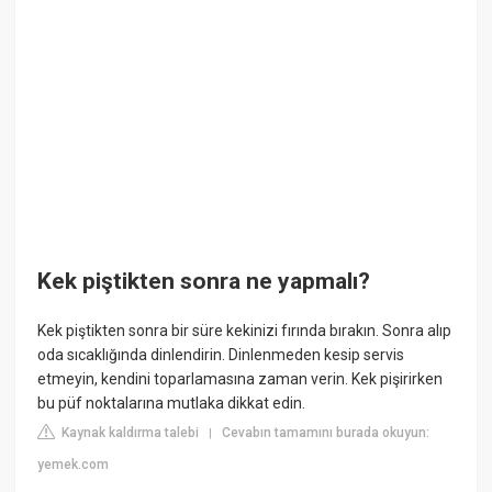
Kek piştikten sonra ne yapmalı?
Kek piştikten sonra bir süre kekinizi fırında bırakın. Sonra alıp
oda sıcaklığında dinlendirin. Dinlenmeden kesip servis
etmeyin, kendini toparlamasına zaman verin. Kek pişirirken
bu püf noktalarına mutlaka dikkat edin.
Kaynak kaldırma talebi
Cevabın tamamını burada okuyun:
|
yemek.com