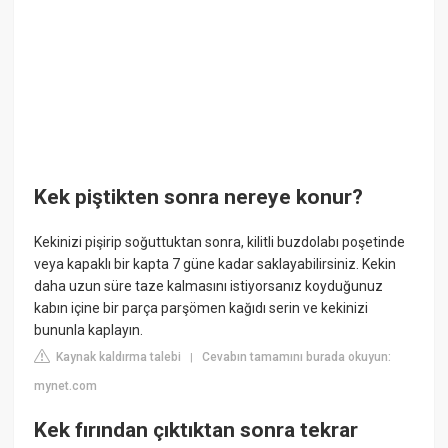
Kek piştikten sonra nereye konur?
Kekinizi pişirip soğuttuktan sonra, kilitli buzdolabı poşetinde
veya kapaklı bir kapta 7 güne kadar saklayabilirsiniz. Kekin
daha uzun süre taze kalmasını istiyorsanız koyduğunuz
kabın içine bir parça parşömen kağıdı serin ve kekinizi
bununla kaplayın.
Kaynak kaldırma talebi
Cevabın tamamını burada okuyun:
|
mynet.com
Kek fırından çıktıktan sonra tekrar