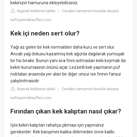
kekinizin hamuruna ekleyebilirsiniz.
Kaynak kaldırma talebi
Cevabın tamamını burada okuyun:
|
nefisyemektarifleri.com
Kek içi neden sert olur?
Yağı az gelen bir kek normalden daha kuru ve sert olur.
Ancak yağ dokusu kazanmış kek ağızda dağılarak yumuşak
bir his bırakır. Bunun yanı sıra fırını ısıtmadan keki koymak da
kekin kurumasının önünü açar. Lezzetli kek yapmanın püf
noktaları arasında yer alan bir diğer unsur ise fırının fansız
çalıştırılmasıdır.
Kaynak kaldırma talebi
Cevabın tamamını burada okuyun:
|
nefisyemektarifleri.com
Fırından çıkan kek kalıptan nasıl çıkar?
İşte kekin kalıptan rahatça çıkması için yapmanız
gerekenler: Kek karışımını kalıba dökmeden önce kalıbı