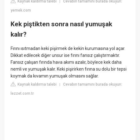
Kaynak kaldırma talebi
Cevabın tamamını burada okuyun:
|
yemek.com
Kek piştikten sonra nasıl yumuşak
kalır?
Fırını ısıtmadan keki pişirmek de kekin kurumasına yol açar.
Dikkat edilecek diğer unsur ise fırını fansız çalıştırmaktır.
Fansız çalışan fırında hava akımı azalır, böylece kek daha
nemli ve yumuşak kalır. Keki pişirirken fırına su dolu bir tepsi
koymak da kıvamın yumuşak olmasını sağlar.
Kaynak kaldırma talebi
Cevabın tamamını burada okuyun:
|
lezzet.com.tr