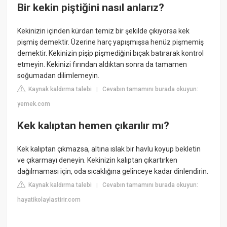
Bir kekin piştiğini nasıl anlarız?
Kekinizin içinden kürdan temiz bir şekilde çıkıyorsa kek
pişmiş demektir. Üzerine harç yapışmışsa henüz pişmemiş
demektir. Kekinizin pişip pişmediğini bıçak batırarak kontrol
etmeyin. Kekinizi fırından aldıktan sonra da tamamen
soğumadan dilimlemeyin.
Kaynak kaldırma talebi
Cevabın tamamını burada okuyun:
|
yemek.com
Kek kalıptan hemen çıkarılır mı?
Kek kalıptan çıkmazsa, altına ıslak bir havlu koyup bekletin
ve çıkarmayı deneyin. Kekinizin kalıptan çıkartırken
dağılmaması için, oda sıcaklığına gelinceye kadar dinlendirin.
Kaynak kaldırma talebi
Cevabın tamamını burada okuyun:
|
hayatikolaylastirir.com