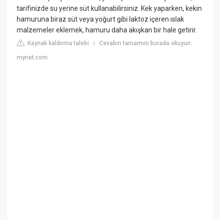
tarifinizde su yerine süt kullanabilirsiniz. Kek yaparken, kekin
hamuruna biraz süt veya yoğurt gibi laktoz içeren ıslak
malzemeler eklemek, hamuru daha akışkan bir hale getirir.
Kaynak kaldırma talebi
Cevabın tamamını burada okuyun:
|
mynet.com