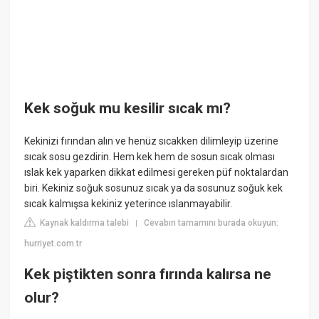
Kek soğuk mu kesilir sıcak mı?
Kekinizi fırından alın ve henüz sıcakken dilimleyip üzerine
sıcak sosu gezdirin. Hem kek hem de sosun sıcak olması
ıslak kek yaparken dikkat edilmesi gereken püf noktalardan
biri. Kekiniz soğuk sosunuz sıcak ya da sosunuz soğuk kek
sıcak kalmışsa kekiniz yeterince ıslanmayabilir.
Kaynak kaldırma talebi
Cevabın tamamını burada okuyun:
|
hurriyet.com.tr
Kek piştikten sonra fırında kalırsa ne
olur?