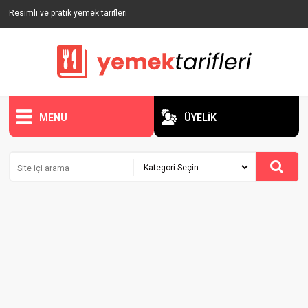
Resimli ve pratik yemek tarifleri
MENU
ÜYELİK