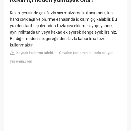
Kekin içerisinde çok fazla sıvı malzeme kullanırsanız, kek
harcı cıvıklaşır ve pişirme esnasında iç kısım çiğ kalabilir. Bu
yüzden tarif ölçülerinden fazla sıvı eklemesi yaptıysanız,
aynı miktarda un veya kakao ekleyerek dengeleyebilirsiniz.
Bir diğer neden ise, gereğinden fazla kabartma tozu
kullanmaktır.
Kaynak kaldırma talebi
Cevabın tamamını burada okuyun:
|
yasemin.com