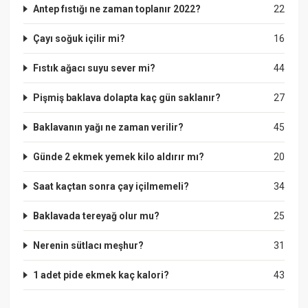
Antep fıstığı ne zaman toplanır 2022?
22
Çayı soğuk içilir mi?
16
Fıstık ağacı suyu sever mi?
44
Pişmiş baklava dolapta kaç gün saklanır?
27
Baklavanın yağı ne zaman verilir?
45
Günde 2 ekmek yemek kilo aldırır mı?
20
Saat kaçtan sonra çay içilmemeli?
34
Baklavada tereyağ olur mu?
25
Nerenin sütlacı meşhur?
31
1 adet pide ekmek kaç kalori?
43