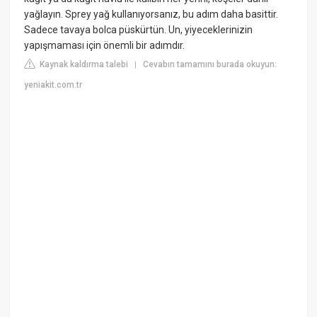
yağlayın. Sprey yağ kullanıyorsanız, bu adım daha basittir.
Sadece tavaya bolca püskürtün. Un, yiyeceklerinizin
yapışmaması için önemli bir adımdır.
Kaynak kaldırma talebi
Cevabın tamamını burada okuyun:
|
yeniakit.com.tr