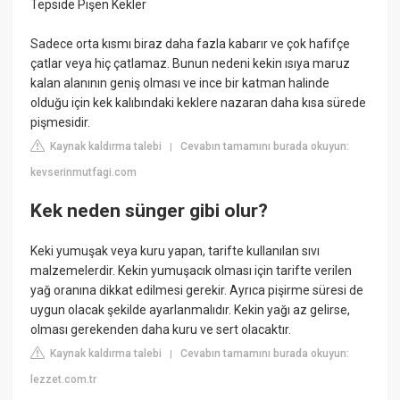
Tepside Pişen Kekler
Sadece orta kısmı biraz daha fazla kabarır ve çok hafifçe
çatlar veya hiç çatlamaz. Bunun nedeni kekin ısıya maruz
kalan alanının geniş olması ve ince bir katman halinde
olduğu için kek kalıbındaki keklere nazaran daha kısa sürede
pişmesidir.
Kaynak kaldırma talebi
Cevabın tamamını burada okuyun:
|
kevserinmutfagi.com
Kek neden sünger gibi olur?
Keki yumuşak veya kuru yapan, tarifte kullanılan sıvı
malzemelerdir. Kekin yumuşacık olması için tarifte verilen
yağ oranına dikkat edilmesi gerekir. Ayrıca pişirme süresi de
uygun olacak şekilde ayarlanmalıdır. Kekin yağı az gelirse,
olması gerekenden daha kuru ve sert olacaktır.
Kaynak kaldırma talebi
Cevabın tamamını burada okuyun:
|
lezzet.com.tr