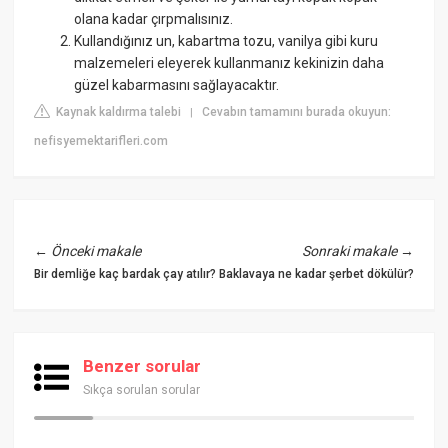
olana kadar çırpmalısınız.
Kullandığınız un, kabartma tozu, vanilya gibi kuru
malzemeleri eleyerek kullanmanız kekinizin daha
güzel kabarmasını sağlayacaktır.
Kaynak kaldırma talebi
Cevabın tamamını burada okuyun:
|
nefisyemektarifleri.com
←
Önceki makale
Sonraki makale
→
Bir demliğe kaç bardak çay atılır?
Baklavaya ne kadar şerbet dökülür?
Benzer sorular
Sıkça sorulan sorular