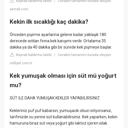
Kaynak kaldırma talebi
Cevabın tamamını burada okuyun:
|
yemek.com
Kekin ilk sıcaklığı kaç dakika?
Önceden pişirme ayarlarına gelene kadar yaklaşık 180
derecede ısıtılan fırına kek karışımı verilir. Ortalama 35
dakika ya da 40 dakika gibi bir sürede kek pişmeye başlar.
Kaynak kaldırma talebi
Cevabın tamamını burada okuyun:
|
milliyet.com.tr
Kek yumuşak olması için süt mü yoğurt
mu?
SÜT İLE DAHA YUMUŞAK KEKLER YAPABİLİRSİNİZ
Kekleriniz puf puf kabarsın, yumuşacık olsun istiyorsanız,
tarifinizde su yerine süt kullanabilirsiniz. Kek yaparken, kekin
hamuruna biraz süt veya yoğurt gibi laktoz içeren ıslak