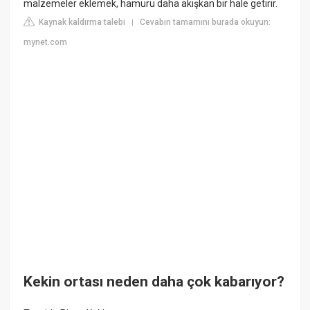
malzemeler eklemek, hamuru daha akışkan bir hale getirir.
Kaynak kaldırma talebi
Cevabın tamamını burada okuyun:
|
mynet.com
Kekin ortası neden daha çok kabarıyor?