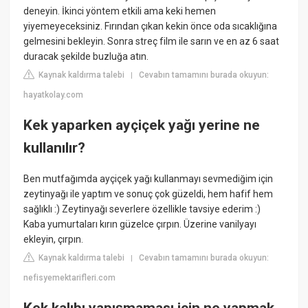
deneyin. İkinci yöntem etkili ama keki hemen
yiyemeyeceksiniz. Fırından çıkan kekin önce oda sıcaklığına
gelmesini bekleyin. Sonra streç film ile sarın ve en az 6 saat
duracak şekilde buzluğa atın.
Kaynak kaldırma talebi
Cevabın tamamını burada okuyun:
|
hayatkolay.com
Kek yaparken ayçiçek yağı yerine ne
kullanılır?
Ben mutfağımda ayçiçek yağı kullanmayı sevmediğim için
zeytinyağı ile yaptım ve sonuç çok güzeldi, hem hafif hem
sağlıklı :) Zeytinyağı severlere özellikle tavsiye ederim :)
Kaba yumurtaları kırın güzelce çırpın. Üzerine vanilyayı
ekleyin, çırpın.
Kaynak kaldırma talebi
Cevabın tamamını burada okuyun:
|
nefisyemektarifleri.com
Kek kalıbı yapışmaması için ne yapmak