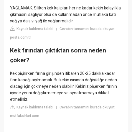
YAĞLAMAK. Silikon kek kalıpları her ne kadar kekin kolaylıkla
çıkmasını sağlıyor olsa da kullanmadan önce mutlaka katı
yağ ya da sıvı yağ ile yağlanmalıdır.
Kaynak kaldırma talebi
Cevabın tamamını burada okuyun:
|
posta.com.tr
Kek fırından çıktıktan sonra neden
çöker?
Kek pişirirken fırına girişinden itibaren 20-25 dakika kadar
fırın kapağı açılmamalı. Bu kekin ısısında değişikliğe neden
olacağı için çökmeye neden olabilir. Kekiniz pişerken fırının
içinde yerini değiştirmemeye ve oynatmamaya dikkat
etmeliniz.
Kaynak kaldırma talebi
Cevabın tamamını burada okuyun:
|
mutfaksirlari.com