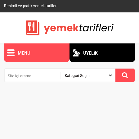
Resimli ve pratik yemek tarifleri
MENU
ÜYELİK