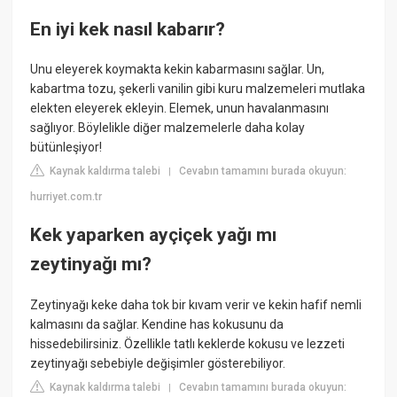
En iyi kek nasıl kabarır?
Unu eleyerek koymakta kekin kabarmasını sağlar. Un,
kabartma tozu, şekerli vanilin gibi kuru malzemeleri mutlaka
elekten eleyerek ekleyin. Elemek, unun havalanmasını
sağlıyor. Böylelikle diğer malzemelerle daha kolay
bütünleşiyor!
Kaynak kaldırma talebi
Cevabın tamamını burada okuyun:
|
hurriyet.com.tr
Kek yaparken ayçiçek yağı mı
zeytinyağı mı?
Zeytinyağı keke daha tok bir kıvam verir ve kekin hafif nemli
kalmasını da sağlar. Kendine has kokusunu da
hissedebilirsiniz. Özellikle tatlı keklerde kokusu ve lezzeti
zeytinyağı sebebiyle değişimler gösterebiliyor.
Kaynak kaldırma talebi
Cevabın tamamını burada okuyun:
|