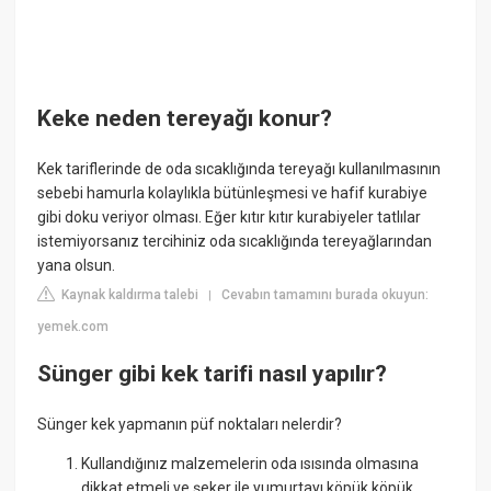
Keke neden tereyağı konur?
Kek tariflerinde de oda sıcaklığında tereyağı kullanılmasının
sebebi hamurla kolaylıkla bütünleşmesi ve hafif kurabiye
gibi doku veriyor olması. Eğer kıtır kıtır kurabiyeler tatlılar
istemiyorsanız tercihiniz oda sıcaklığında tereyağlarından
yana olsun.
Kaynak kaldırma talebi
Cevabın tamamını burada okuyun:
|
yemek.com
Sünger gibi kek tarifi nasıl yapılır?
Sünger kek yapmanın püf noktaları nelerdir?
Kullandığınız malzemelerin oda ısısında olmasına
dikkat etmeli ve şeker ile yumurtayı köpük köpük