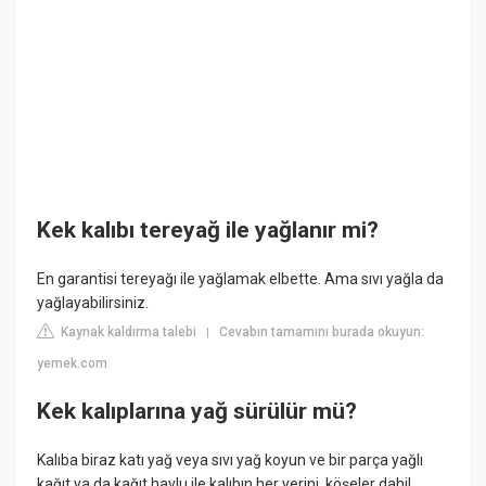
Kek kalıbı tereyağ ile yağlanır mi?
En garantisi tereyağı ile yağlamak elbette. Ama sıvı yağla da
yağlayabilirsiniz.
Kaynak kaldırma talebi
Cevabın tamamını burada okuyun:
|
yemek.com
Kek kalıplarına yağ sürülür mü?
Kalıba biraz katı yağ veya sıvı yağ koyun ve bir parça yağlı
kağıt ya da kağıt havlu ile kalıbın her yerini, köşeler dahil