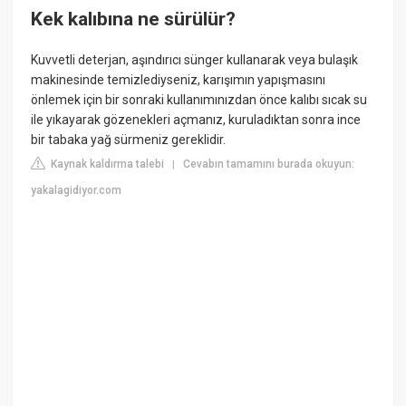
Kek kalıbına ne sürülür?
Kuvvetli deterjan, aşındırıcı sünger kullanarak veya bulaşık
makinesinde temizlediyseniz, karışımın yapışmasını
önlemek için bir sonraki kullanımınızdan önce kalıbı sıcak su
ile yıkayarak gözenekleri açmanız, kuruladıktan sonra ince
bir tabaka yağ sürmeniz gereklidir.
Kaynak kaldırma talebi
Cevabın tamamını burada okuyun:
|
yakalagidiyor.com