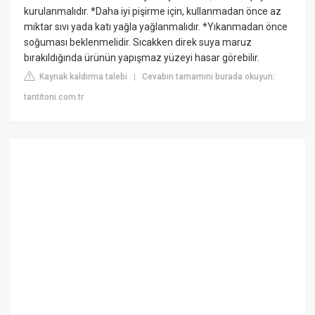
kurulanmalıdır. *Daha iyi pişirme için, kullanmadan önce az
miktar sıvı yada katı yağla yağlanmalıdır. *Yıkanmadan önce
soğuması beklenmelidir. Sıcakken direk suya maruz
bırakıldığında ürünün yapışmaz yüzeyi hasar görebilir.
Kaynak kaldırma talebi
Cevabın tamamını burada okuyun:
|
tantitoni.com.tr