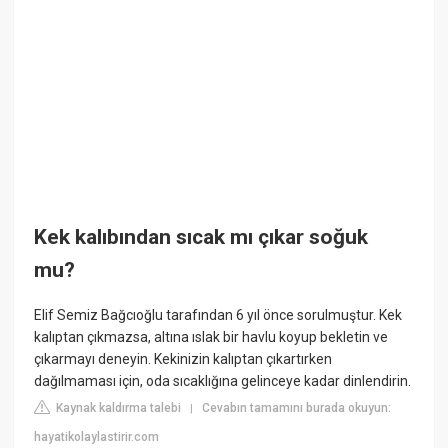
Kek kalıbından sıcak mı çıkar soğuk
mu?
Elif Semiz Bağcıoğlu tarafından 6 yıl önce sorulmuştur. Kek
kalıptan çıkmazsa, altına ıslak bir havlu koyup bekletin ve
çıkarmayı deneyin. Kekinizin kalıptan çıkartırken
dağılmaması için, oda sıcaklığına gelinceye kadar dinlendirin.
Kaynak kaldırma talebi
Cevabın tamamını burada okuyun:
|
hayatikolaylastirir.com