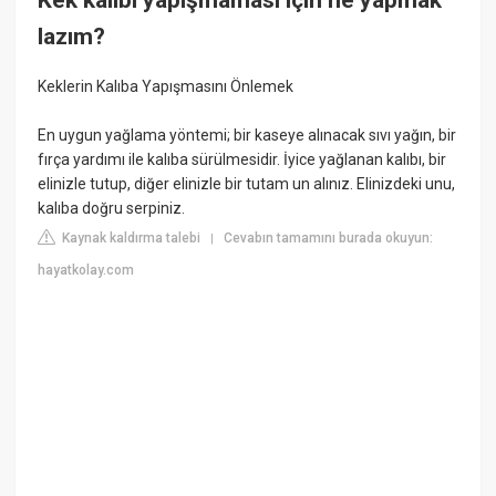
lazım?
Keklerin Kalıba Yapışmasını Önlemek
En uygun yağlama yöntemi; bir kaseye alınacak sıvı yağın, bir
fırça yardımı ile kalıba sürülmesidir. İyice yağlanan kalıbı, bir
elinizle tutup, diğer elinizle bir tutam un alınız. Elinizdeki unu,
kalıba doğru serpiniz.
Kaynak kaldırma talebi
Cevabın tamamını burada okuyun:
|
hayatkolay.com