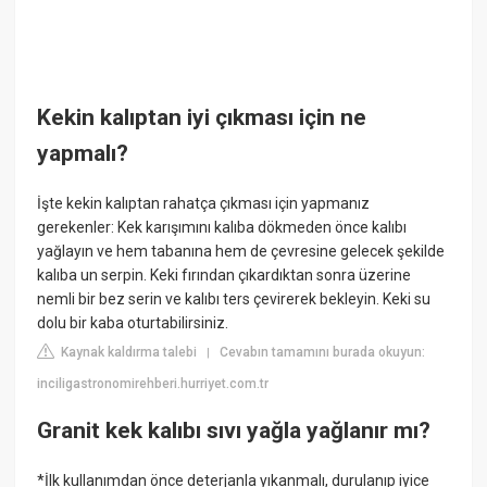
Kekin kalıptan iyi çıkması için ne
yapmalı?
İşte kekin kalıptan rahatça çıkması için yapmanız
gerekenler: Kek karışımını kalıba dökmeden önce kalıbı
yağlayın ve hem tabanına hem de çevresine gelecek şekilde
kalıba un serpin. Keki fırından çıkardıktan sonra üzerine
nemli bir bez serin ve kalıbı ters çevirerek bekleyin. Keki su
dolu bir kaba oturtabilirsiniz.
Kaynak kaldırma talebi
Cevabın tamamını burada okuyun:
|
inciligastronomirehberi.hurriyet.com.tr
Granit kek kalıbı sıvı yağla yağlanır mı?
*İlk kullanımdan önce deterjanla yıkanmalı, durulanıp iyice