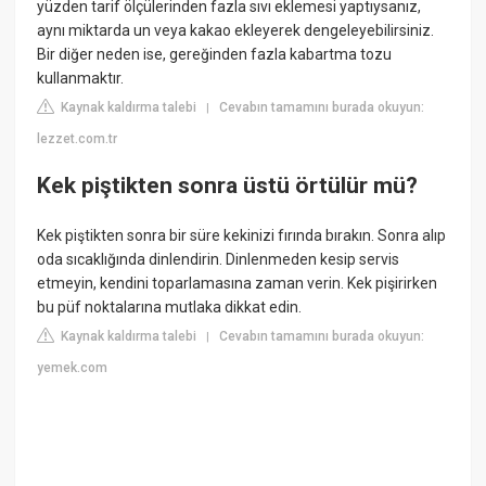
yüzden tarif ölçülerinden fazla sıvı eklemesi yaptıysanız,
aynı miktarda un veya kakao ekleyerek dengeleyebilirsiniz.
Bir diğer neden ise, gereğinden fazla kabartma tozu
kullanmaktır.
Kaynak kaldırma talebi
Cevabın tamamını burada okuyun:
|
lezzet.com.tr
Kek piştikten sonra üstü örtülür mü?
Kek piştikten sonra bir süre kekinizi fırında bırakın. Sonra alıp
oda sıcaklığında dinlendirin. Dinlenmeden kesip servis
etmeyin, kendini toparlamasına zaman verin. Kek pişirirken
bu püf noktalarına mutlaka dikkat edin.
Kaynak kaldırma talebi
Cevabın tamamını burada okuyun:
|
yemek.com