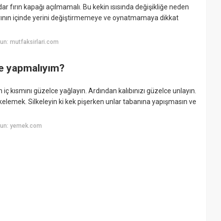
adar fırın kapağı açılmamalı. Bu kekin ısısında değişikliğe neden
fırının içinde yerini değiştirmemeye ve oynatmamaya dikkat
un: mutfaksirlari.com
ne yapmalıyım?
 iç kısmını güzelce yağlayın. Ardından kalıbınızı güzelce unlayın.
kelemek. Silkeleyin ki kek pişerken unlar tabanına yapışmasın ve
yun: yemek.com