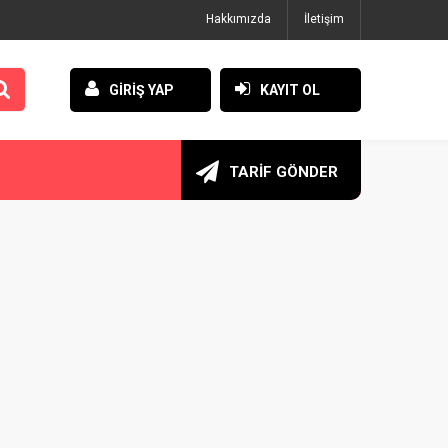
Hakkımızda
İletişim
GİRİŞ YAP
KAYIT OL
TARİF GÖNDER