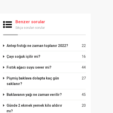
Benzer sorular
Sıkça sorulan sorular
Antep fıstığı ne zaman toplanır 2022?
22
Çayı soğuk içilir mi?
16
Fıstık ağacı suyu sever mi?
44
Pişmiş baklava dolapta kaç gün
27
saklanır?
Baklavanın yağı ne zaman verilir?
45
Günde 2 ekmek yemek kilo aldırır
20
mı?