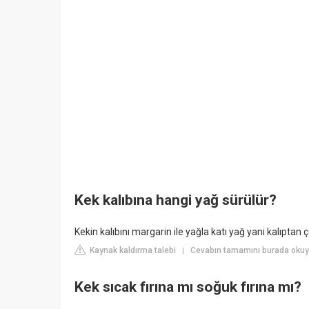
Kek kalıbına hangi yağ sürülür?
Kekin kalıbını margarin ile yağla katı yağ yani kalıptan 
Kaynak kaldırma talebi
Cevabın tamamını burada okuyu
|
Kek sıcak fırına mı soğuk fırına mı?