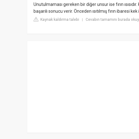
Unutulmaması gereken bir diğer unsur ise fırın ısısıd
başarılı sonucu verir. Önceden ısıtılmış fırın ibaresi kek
Kaynak kaldırma talebi
Cevabın tamamını burada okuyu
|