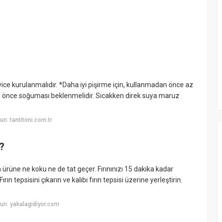
yice kurulanmalıdır. *Daha iyi pişirme için, kullanmadan önce az
an önce soğuması beklenmelidir. Sıcakken direk suya maruz
n: tantitoni.com.tr
r?
n ürüne ne koku ne de tat geçer. Fırınınızı 15 dakika kadar
ın tepsisini çıkarın ve kalıbı fırın tepsisi üzerine yerleştirin.
un: yakalagidiyor.com