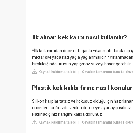
Ilk alınan kek kalıbı nasıl kullanılır?
*İlk kullanımdan önce deterjanla yıkanmalı, durulanıp i
miktar sıvı yada katı yağla yağlanmalıdır. *Yıkanmad
bırakıldığında ürünün yapışmaz yüzeyi hasar görebilir.
Kaynak kaldırma talebi
Cevabın tamamını burada okuyu
|
Plastik kek kalıbı fırına nasıl konulu
Silikon kalıplar tatsız ve kokusuz olduğu için hazırlana
önceden tarifinizde verilen dereceye ayarlayıp ısıtınız. Fır
Hazırladığınız karışımı kalıba dökünüz.
Kaynak kaldırma talebi
Cevabın tamamını burada okuy
|