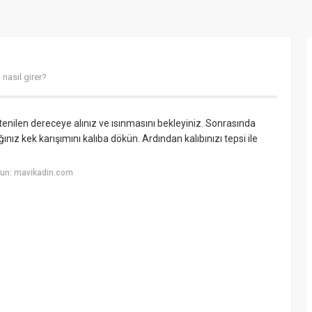
 nasıl girer?
tenilen dereceye alınız ve ısınmasını bekleyiniz. Sonrasında
dığınız kek karışımını kalıba dökün. Ardından kalıbınızı tepsi ile
yun: mavikadin.com