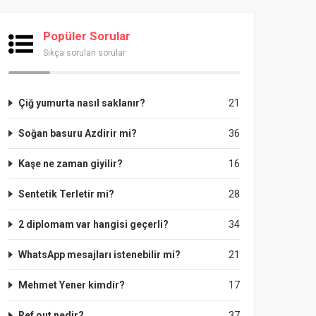
Popüler Sorular
Sıkça sorulan sorular
Çiğ yumurta nasıl saklanır?
21
Soğan basuru Azdirir mi?
36
Kaşe ne zaman giyilir?
16
Sentetik Terletir mi?
28
2 diplomam var hangisi geçerli?
34
WhatsApp mesajları istenebilir mi?
21
Mehmet Yener kimdir?
17
Ref out nedir?
37