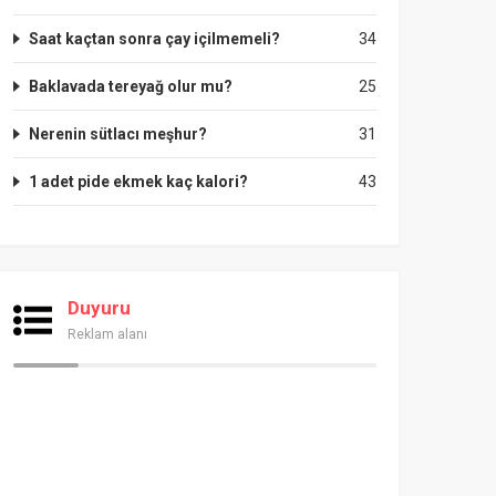
Saat kaçtan sonra çay içilmemeli?
34
Baklavada tereyağ olur mu?
25
Nerenin sütlacı meşhur?
31
1 adet pide ekmek kaç kalori?
43
Duyuru
Reklam alanı