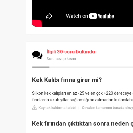
İlgili 30 soru bulundu
Soru cevap kısmı
Kek Kalıbı fırına girer mi?
Slikon kek kalıpları en az -25 ve en çok +220 dereceye
fırınlarda uzub yıllar sağlamlığı bozulmadan kullanılab
Kaynak kaldırma talebi
Cevabın tamamını burada oku
|
Kek fırından çıktıktan sonra neden 