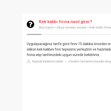
Kek kalıbı fırına nasıl girer?
Ana Sayfa
»
Sıkça sorulan sorular
» Kek kalıbı fırına
Uygulayacağınız tarife göre fırını 15 dakika önceden is
silikon kek kalıbını fırın tepsisine yerleştirin ve hazırla
fırına atıp tarihinizdeki uygun sürede bekletiniz.
Kaynak kaldırma talebi
Cevabın tamamını burada oku
|