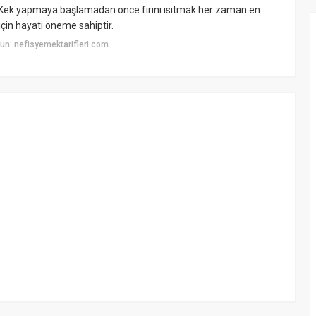
ır. Kek yapmaya başlamadan önce fırını ısıtmak her zaman en
 için hayati öneme sahiptir.
n: nefisyemektarifleri.com