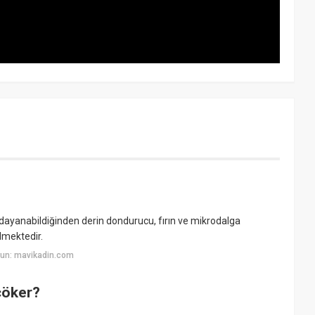
 dayanabildiğinden derin dondurucu, fırın ve mikrodalga
ilmektedir.
yun: mavikadin.com
çöker?