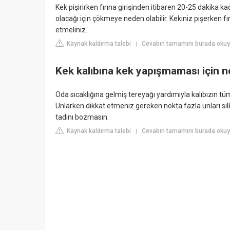
Kek pişirirken fırına girişinden itibaren 20-25 dakika k
olacağı için çökmeye neden olabilir. Kekiniz pişerken 
etmeliniz.
Kaynak kaldırma talebi
Cevabın tamamını burada okuy
|
Kek kalıbına kek yapışmaması için 
Oda sıcaklığına gelmiş tereyağı yardımıyla kalıbızın tüm
Unlarken dikkat etmeniz gereken nokta fazla unları sil
tadını bozmasın.
Kaynak kaldırma talebi
Cevabın tamamını burada oku
|