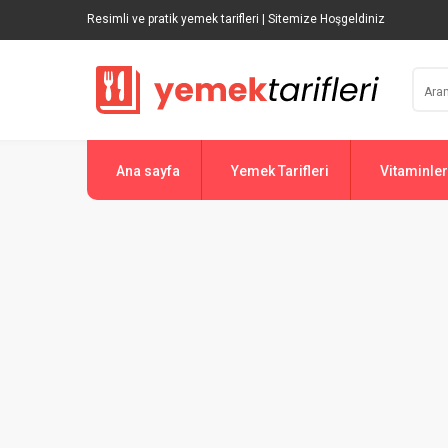
Resimli ve pratik yemek tarifleri | Sitemize Hoşgeldiniz
Ana sayfa
Yemek Tarifleri
Vitaminler