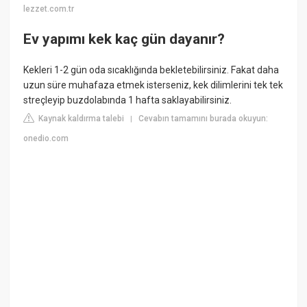
lezzet.com.tr
Ev yapımı kek kaç gün dayanır?
Kekleri 1-2 gün oda sıcaklığında bekletebilirsiniz. Fakat daha
uzun süre muhafaza etmek isterseniz, kek dilimlerini tek tek
streçleyip buzdolabında 1 hafta saklayabilirsiniz.
Kaynak kaldırma talebi
Cevabın tamamını burada okuyun:
|
onedio.com