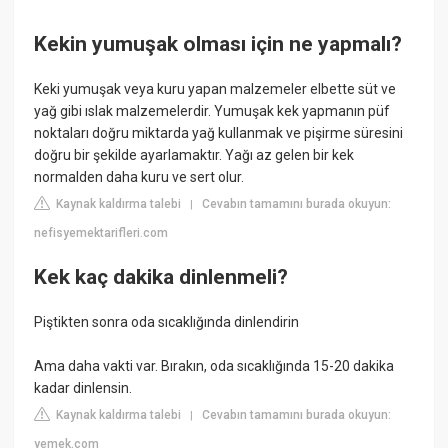
Kekin yumuşak olması için ne yapmalı?
Keki yumuşak veya kuru yapan malzemeler elbette süt ve
yağ gibi ıslak malzemelerdir. Yumuşak kek yapmanın püf
noktaları doğru miktarda yağ kullanmak ve pişirme süresini
doğru bir şekilde ayarlamaktır. Yağı az gelen bir kek
normalden daha kuru ve sert olur.
Kaynak kaldırma talebi
Cevabın tamamını burada okuyun:
|
nefisyemektarifleri.com
Kek kaç dakika dinlenmeli?
Piştikten sonra oda sıcaklığında dinlendirin
Ama daha vakti var. Bırakın, oda sıcaklığında 15-20 dakika
kadar dinlensin.
Kaynak kaldırma talebi
Cevabın tamamını burada okuyun:
|
yemek.com