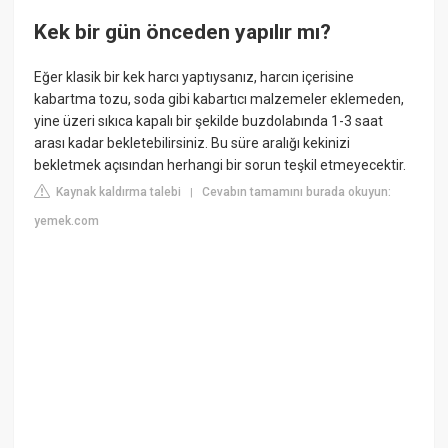
Kek bir gün önceden yapılır mı?
Eğer klasik bir kek harcı yaptıysanız, harcın içerisine
kabartma tozu, soda gibi kabartıcı malzemeler eklemeden,
yine üzeri sıkıca kapalı bir şekilde buzdolabında 1-3 saat
arası kadar bekletebilirsiniz. Bu süre aralığı kekinizi
bekletmek açısından herhangi bir sorun teşkil etmeyecektir.
Kaynak kaldırma talebi
Cevabın tamamını burada okuyun:
|
yemek.com