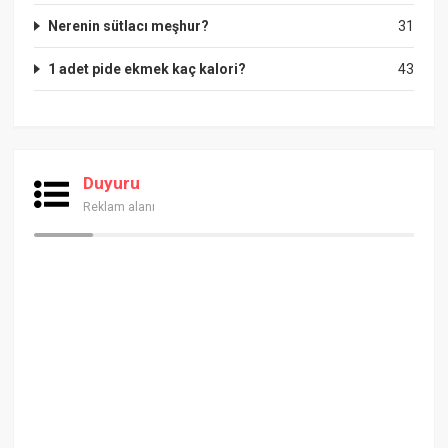
Nerenin sütlacı meşhur?
31
1 adet pide ekmek kaç kalori?
43
Duyuru
Reklam alanı