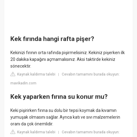
Kek fırında hangi rafta pişer?
Kekinizi fırının orta rafında pişirmelisiniz. Kekiniz pişerken ilk
20 dakika kapağını açmamalısınız. Aksi taktirde kekiniz
sönecektir.
Kaynak kaldırma talebi
Cevabın tamamını burada okuyun:
|
mavikadin.com
Kek yaparken fırına su konur mu?
Keki pişirirken fırına su dolu bir tepsi koymak da kıvamın
yumuşak olmasını sağlar. Ayrıca katı ve sıvı malzemelerin
oranı da çok önemlidir.
Kaynak kaldırma talebi
Cevabın tamamını burada okuyun:
|