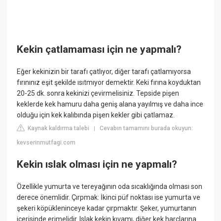
Kekin çatlamaması için ne yapmalı?
Eğer kekinizin bir tarafı çatlıyor, diğer tarafı çatlamıyorsa
fırınınız eşit şekilde ısıtmıyor demektir. Keki fırına koyduktan
20-25 dk. sonra kekinizi çevirmelisiniz. Tepside pişen
keklerde kek hamuru daha geniş alana yayılmış ve daha ince
olduğu için kek kalıbında pişen kekler gibi çatlamaz.
Kaynak kaldırma talebi
Cevabın tamamını burada okuyun:
|
kevserinmutfagi.com
Kekin ıslak olması için ne yapmalı?
Özellikle yumurta ve tereyağının oda sıcaklığında olması son
derece önemlidir. Çırpmak: İkinci püf noktası ise yumurta ve
şekeri köpükleninceye kadar çırpmaktır. Şeker, yumurtanın
içerisinde erimelidir. Islak kekin kıvamı, diğer kek harçlarına