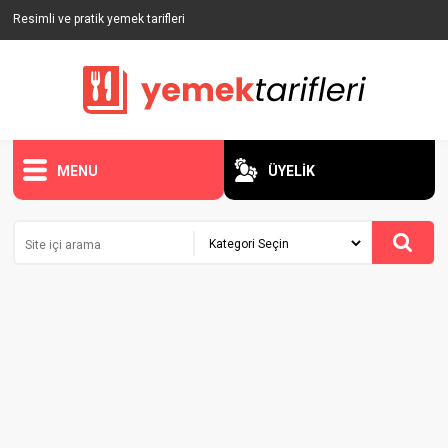
Resimli ve pratik yemek tarifleri
MENU
ÜYELİK