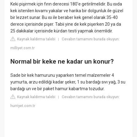
Keki pişirmek için fırın derecesi 180'e getirilmelidir. Bu ısıda
kek istenilen kıvamı yakalar ve harika bir dolgunluk ile güzel
bir lezzet sunar. Bu ısı ile beraber kek genel olarak 35-40
derece içerisinde pişer. Tabii yine de kek pişerken 20 ya da
25 dakikalar içerisinde kürdan testi yapmak önemlidir.
Kaynak kaldırma talebi
Cevabın tamamını burada okuyun:
|
milliyet.com.tr
Normal bir keke ne kadar un konur?
Sade bir kek hamurunu yaparken temel malzemeler 4
yumurta, arzu edildiği kadar şeker, 1 su bardağı sıvı yağ, 3 su
bardağı un ve bir paket hamur kabartma tozudur.
Kaynak kaldırma talebi
Cevabın tamamını burada okuyun:
|
hurriyet.com.tr