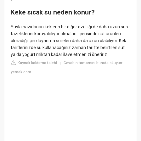
Keke sıcak su neden konur?
Suyla hazırlanan keklerin bir diğer özelliği de daha uzun süre
tazeliklerini koruyabiliyor olmaları. İçerisinde süt ürünleri
olmadığı için dayanma süreleri daha da uzun olabiliyor. Kek
tariflerinizde su kullanacağınız zaman tarifte belirtilen süt
ya da yoğurt miktarı kadar ilave etmenizi öneririz.
Kaynak kaldırma talebi
Cevabın tamamını burada okuyun:
|
yemek.com