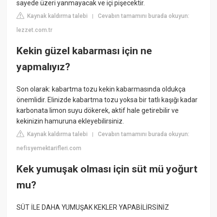
sayede üzeri yanmayacak ve içi pişecektir.
Kaynak kaldırma talebi
Cevabın tamamını burada okuyun:
|
lezzet.com.tr
Kekin güzel kabarması için ne
yapmalıyız?
Son olarak: kabartma tozu kekin kabarmasında oldukça
önemlidir. Elinizde kabartma tozu yoksa bir tatlı kaşığı kadar
karbonata limon suyu dökerek, aktif hale getirebilir ve
kekinizin hamuruna ekleyebilirsiniz.
Kaynak kaldırma talebi
Cevabın tamamını burada okuyun:
|
nefisyemektarifleri.com
Kek yumuşak olması için süt mü yoğurt
mu?
SÜT İLE DAHA YUMUŞAK KEKLER YAPABİLİRSİNİZ