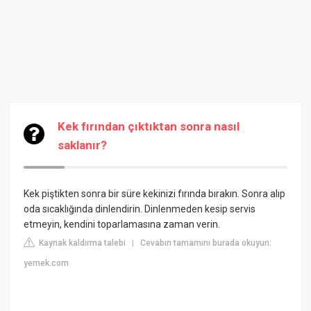
Kek fırından çıktıktan sonra nasıl
saklanır?
Kek piştikten sonra bir süre kekinizi fırında bırakın. Sonra alıp
oda sıcaklığında dinlendirin. Dinlenmeden kesip servis
etmeyin, kendini toparlamasına zaman verin.
Kaynak kaldırma talebi
Cevabın tamamını burada okuyun:
|
yemek.com