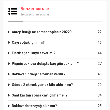
Benzer sorular
Sıkça sorulan sorular
Antep fıstığı ne zaman toplanır 2022?
22
Çayı soğuk içilir mi?
16
Fıstık ağacı suyu sever mi?
44
Pişmiş baklava dolapta kaç gün saklanır?
27
Baklavanın yağı ne zaman verilir?
45
Günde 2 ekmek yemek kilo aldırır mı?
20
Saat kaçtan sonra çay içilmemeli?
34
Baklavada tereyağ olur mu?
25