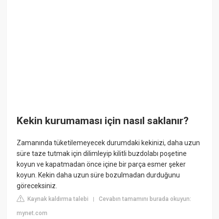
Kekin kurumaması için nasıl saklanır?
Zamanında tüketilemeyecek durumdaki kekinizi, daha uzun
süre taze tutmak için dilimleyip kilitli buzdolabı poşetine
koyun ve kapatmadan önce içine bir parça esmer şeker
koyun. Kekin daha uzun süre bozulmadan durduğunu
göreceksiniz.
Kaynak kaldırma talebi
Cevabın tamamını burada okuyun:
|
mynet.com