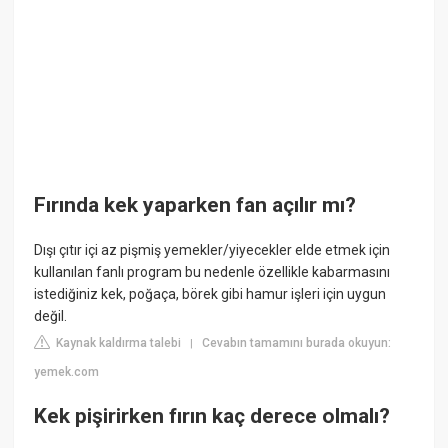
Fırında kek yaparken fan açılır mı?
Dışı çıtır içi az pişmiş yemekler/yiyecekler elde etmek için
kullanılan fanlı program bu nedenle özellikle kabarmasını
istediğiniz kek, poğaça, börek gibi hamur işleri için uygun
değil.
Kaynak kaldırma talebi
Cevabın tamamını burada okuyun:
|
yemek.com
Kek pişirirken fırın kaç derece olmalı?