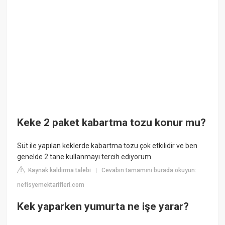
Keke 2 paket kabartma tozu konur mu?
Süt ile yapılan keklerde kabartma tozu çok etkilidir ve ben
genelde 2 tane kullanmayı tercih ediyorum.
Kaynak kaldırma talebi
Cevabın tamamını burada okuyun:
|
nefisyemektarifleri.com
Kek yaparken yumurta ne işe yarar?