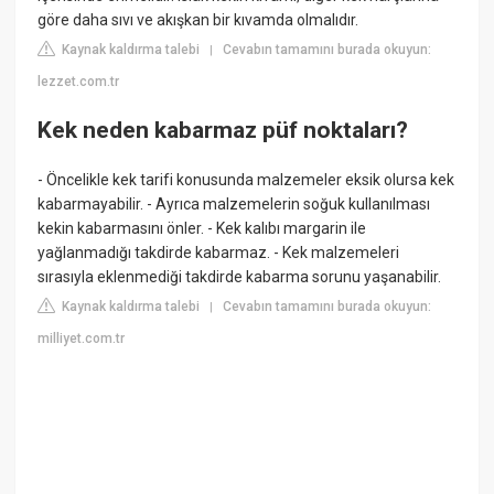
göre daha sıvı ve akışkan bir kıvamda olmalıdır.
Kaynak kaldırma talebi
Cevabın tamamını burada okuyun:
|
lezzet.com.tr
Kek neden kabarmaz püf noktaları?
- Öncelikle kek tarifi konusunda malzemeler eksik olursa kek
kabarmayabilir. - Ayrıca malzemelerin soğuk kullanılması
kekin kabarmasını önler. - Kek kalıbı margarin ile
yağlanmadığı takdirde kabarmaz. - Kek malzemeleri
sırasıyla eklenmediği takdirde kabarma sorunu yaşanabilir.
Kaynak kaldırma talebi
Cevabın tamamını burada okuyun:
|
milliyet.com.tr