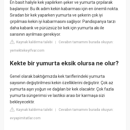
En basit haliyle kek yapılırken şeker ve yumurta çırpılarak
başlanıyor. Bu ilk adım kekin kabarması için en önemli nokta.
Sıradan bir kek yaparken yumurta ve şekerin çok iyi
çırpılması kekin iyi kabarmasını sağlıyor. Pandispanya tarzı
daha kabarık ve pürüzsüz bir kek için yumurta akı ile
sarısının ayrılması gerekiyor.
Kaynak kaldırma talebi
Cevabın tamamını burada okuyun:
|
yemektekeyifvar.com
Kekte bir yumurta eksik olursa ne olur?
Genel olarak baktığımızda kek tariflerindeki yumurta
sayısının değiştirilmesi kekin özelliklerini değiştirir. Çok az
yumurta aşırı yoğun ve dağılan bir kek olacaktır. Çok fazla
yumurta süngerimsi ve lastiksi arası bir karmaşa sizi
bekleyecektir.
Kaynak kaldırma talebi
Cevabın tamamını burada okuyun:
|
evyapimitatlar.com