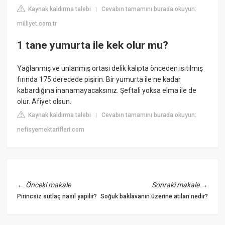
Kaynak kaldırma talebi
Cevabın tamamını burada okuyun:
|
milliyet.com.tr
1 tane yumurta ile kek olur mu?
Yağlanmış ve unlanmış ortası delik kalıpta önceden ısıtılmış
fırında 175 derecede pişirin. Bir yumurta ile ne kadar
kabardığına inanamayacaksınız. Şeftali yoksa elma ile de
olur. Afiyet olsun.
Kaynak kaldırma talebi
Cevabın tamamını burada okuyun:
|
nefisyemektarifleri.com
←
Önceki makale
Sonraki makale
→
Pirincsiz sütlaç nasıl yapılır?
Soğuk baklavanın üzerine atılan nedir?