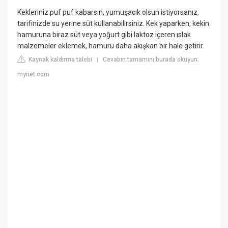
Kekleriniz puf puf kabarsın, yumuşacık olsun istiyorsanız,
tarifinizde su yerine süt kullanabilirsiniz. Kek yaparken, kekin
hamuruna biraz süt veya yoğurt gibi laktoz içeren ıslak
malzemeler eklemek, hamuru daha akışkan bir hale getirir.
Kaynak kaldırma talebi
Cevabın tamamını burada okuyun:
|
mynet.com