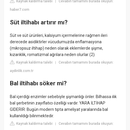
Kaynak kaldırma talebi
Cevabın tamamını burada okuyun:
|
haber7.com
Süt iltihabı artırır mı?
Süt ve süt ürünleri, kalsiyum içermelerine rağmen ileri
derecede asidiktirler vücudumuzda enflamasyona
(mikropsuz iltihap) neden olarak eklemlerde şişme,
kızarıklık, romatizmal ağrılara neden olurlar (2).
Kaynak kaldırma talebi
Cevabın tamamını burada okuyun:
|
aydinlik.com.tr
Bal iltihabı söker mi?
Bal içerdiği enzimler sebebiyle şişmanlığı önler. Bilhassa ılık
bal şerbetinin zayıflatıcı özelliği vardır. YARA İLTİHAP
GİDERİR: Bugün modern tıpta ameliyat yaralarında bal
kullanıldığı bilinmektedir.
Kaynak kaldırma talebi
Cevabın tamamını burada okuyun:
|