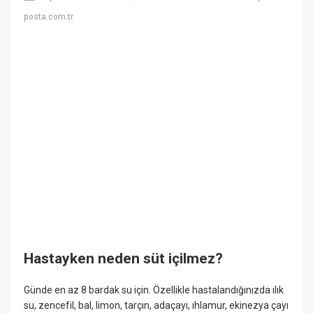
posta.com.tr
Hastayken neden süt içilmez?
Günde en az 8 bardak su için. Özellikle hastalandığınızda ılık
su, zencefil, bal, limon, tarçın, adaçayı, ıhlamur, ekinezya çayı