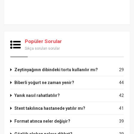
Popüler Sorular
Sıkça sorulan sorular
Zeytinyağının dibindeki tortu kullanılır mı?
29
Biberli yoğurt ne zaman yenir?
44
Yanık nasıl rahatlatılır?
42
Stent takılınca hastanede yatılır mı?
41
Format atınca neler değişir?
39
Gözlük alırken nelere dikkat?
39