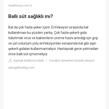
medifema.com.tr
Ballı süt sağlıklı mı?
Bal da çok fazla şeker içerir. Enfeksiyon sırasında bal
kullanılması bu yüzden yanlış. Çok fazla şekerli gıda
tüketmek virüs ve bakterilerin üreme hızını artırdığı için grip
ve üst solunum yolu enfeksiyonları esnasında bal gibi aşırı
şekerli gıdaları kullanmamalıyız. Hastaysak gece yatmadan
önce ballı süt içmemeliyiz.
Kaynak kaldırma talebi
Cevabın tamamını burada okuyun:
|
aytugaltundag.com