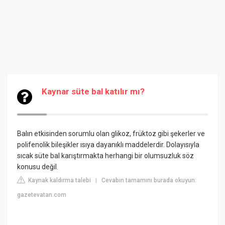
Kaynar süte bal katılır mı?
Balın etkisinden sorumlu olan glikoz, früktoz gibi şekerler ve
polifenolik bileşikler ısıya dayanıklı maddelerdir. Dolayısıyla
sıcak süte bal karıştırmakta herhangi bir olumsuzluk söz
konusu değil.
Kaynak kaldırma talebi
Cevabın tamamını burada okuyun:
|
gazetevatan.com