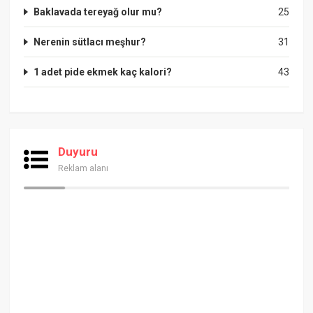
Baklavada tereyağ olur mu?
25
Nerenin sütlacı meşhur?
31
1 adet pide ekmek kaç kalori?
43
Duyuru
Reklam alanı