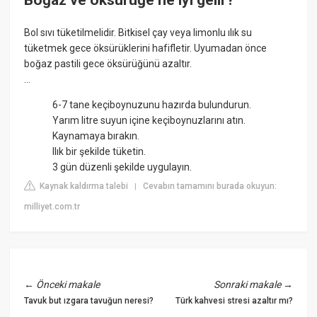
Boğaz ve öksürüğe ne iyi gelir?
Bol sıvı tüketilmelidir. Bitkisel çay veya limonlu ılık su
tüketmek gece öksürüklerini hafifletir. Uyumadan önce
boğaz pastili gece öksürüğünü azaltır.
...
6-7 tane keçiboynuzunu hazırda bulundurun.
Yarım litre suyun içine keçiboynuzlarını atın.
Kaynamaya bırakın.
Ilık bir şekilde tüketin.
3 gün düzenli şekilde uygulayın.
Kaynak kaldırma talebi
Cevabın tamamını burada okuyun:
|
milliyet.com.tr
←
Önceki makale
Sonraki makale
→
Tavuk but ızgara tavuğun neresi?
Türk kahvesi stresi azaltır mı?