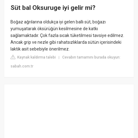
Süt bal Oksuruge iyi gelir mi?
Boğaz ağrılarına oldukça iyi gelen ballı süt, boğazı
yumuşatarak öksürüğün kesilmesine de katkı
sağlamaktadır. Çok fazla sıcak tüketilmesi tavsiye edilmez.
Ancak grip ve nezle gibi rahatsızlıklarda sütün içerisindeki
laktik asit sebebiyle önerilmez.
Kaynak kaldırma talebi
Cevabın tamamını burada okuyun:
|
sabah.com.tr