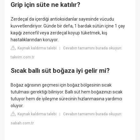
Grip için süte ne katılır?
Zerdeçal da içerdiği antioksidanlar sayesinde vücudu
kuvvetlendiriyor. Günde bir defa, 1 bardak sütün içine 1 çay
kaşığı zencefil veya zerdeçal koyup tüketmek, kış
hastalıklarından koruyor.
Kaynak kaldırma talebi
Cevabın tamamını burada okuyun:
|
takvim.com.tr
Sıcak ballı süt boğaza iyi gelir mi?
Boğaz ağrısının geçmesi için boğaz bölgesinin sıcak
tutulması gerektiği biliniyor. Ballı süt hem boğazınızı sıcak
tutuyor hem de iyileşme sürecinin hızlanmasına yardımcı
oluyor.
Kaynak kaldırma talebi
Cevabın tamamını burada okuyun:
|
sabah.com.tr