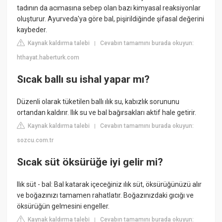
tadının da acımasına sebep olan bazı kimyasal reaksiyonlar
oluşturur. Ayurveda'ya göre bal, pişirildiğinde şifasal değerini
kaybeder.
Kaynak kaldırma talebi
Cevabın tamamını burada okuyun:
|
hthayat.haberturk.com
Sıcak ballı su ishal yapar mı?
Düzenli olarak tüketilen ballı ılık su, kabızlık sorununu
ortandan kaldırır. Ilık su ve bal bağırsakları aktif hale getirir.
Kaynak kaldırma talebi
Cevabın tamamını burada okuyun:
|
sozcu.com.tr
Sıcak süt öksürüğe iyi gelir mi?
Ilık süt - bal: Bal katarak içeceğiniz ılık süt, öksürüğünüzü alır
ve boğazınızı tamamen rahatlatır. Boğazınızdaki gıcığı ve
öksürüğün gelmesini engeller.
Kaynak kaldırma talebi
Cevabın tamamını burada okuyun:
|