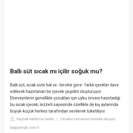
Ballı süt sıcak mı içilir soğuk mu?
Ballı süt, sıcak süte bal ve -tercihe göre- farklı içerikler ilave
edilerek hazırlanan bir içecek çeşidini oluşturuyor.
Ebeveynlerin genellikle çocukları için uyku öncesi hazırladığı
bu sıcak içecek, lezzeti sayesinde özellikle de kış aylarında
büyük-küçük herkes tarafından sevilerek tüketiliyor.
Kaynak kaldırma talebi
Cevabın tamamını burada okuyun:
|
balparmak.com.tr