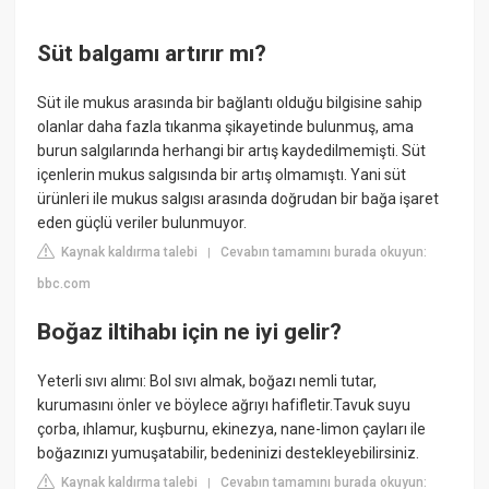
Süt balgamı artırır mı?
Süt ile mukus arasında bir bağlantı olduğu bilgisine sahip
olanlar daha fazla tıkanma şikayetinde bulunmuş, ama
burun salgılarında herhangi bir artış kaydedilmemişti. Süt
içenlerin mukus salgısında bir artış olmamıştı. Yani süt
ürünleri ile mukus salgısı arasında doğrudan bir bağa işaret
eden güçlü veriler bulunmuyor.
Kaynak kaldırma talebi
Cevabın tamamını burada okuyun:
|
bbc.com
Boğaz iltihabı için ne iyi gelir?
Yeterli sıvı alımı: Bol sıvı almak, boğazı nemli tutar,
kurumasını önler ve böylece ağrıyı hafifletir.Tavuk suyu
çorba, ıhlamur, kuşburnu, ekinezya, nane-limon çayları ile
boğazınızı yumuşatabilir, bedeninizi destekleyebilirsiniz.
Kaynak kaldırma talebi
Cevabın tamamını burada okuyun:
|