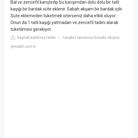
Bal ve zencefil karıştırılıp bu karışımdan dolu dolu bir tatlı
kaşığı bir bardak süte eklenir. Sabah akşam bir bardak içilir.
Süte eklemeden tüketmek isterseniz daha etkili oluyor.
Onun da 1 tatlı kaşığı yatmadan ve zencefil tadını alarak
tüketilmesi gerekiyor.
Kaynak kaldırma talebi
Cevabın tamamını burada okuyun:
|
yeniakit.com.tr