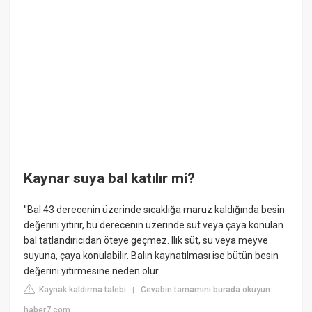
Kaynar suya bal katılır mi?
''Bal 43 derecenin üzerinde sıcaklığa maruz kaldığında besin
değerini yitirir, bu derecenin üzerinde süt veya çaya konulan
bal tatlandırıcıdan öteye geçmez. Ilık süt, su veya meyve
suyuna, çaya konulabilir. Balın kaynatılması ise bütün besin
değerini yitirmesine neden olur.
Kaynak kaldırma talebi
Cevabın tamamını burada okuyun:
|
haber7.com