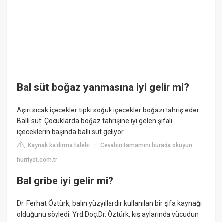
Bal süt boğaz yanmasına iyi gelir mi?
Aşırı sıcak içecekler tıpkı soğuk içecekler boğazı tahriş eder.
Ballı süt: Çocuklarda boğaz tahrişine iyi gelen şifalı
içeceklerin başında ballı süt geliyor.
Kaynak kaldırma talebi
Cevabın tamamını burada okuyun:
|
hurriyet.com.tr
Bal gribe iyi gelir mi?
Dr. Ferhat Öztürk, balın yüzyıllardır kullanılan bir şifa kaynağı
olduğunu söyledi. Yrd.Doç.Dr. Öztürk, kış aylarında vücudun