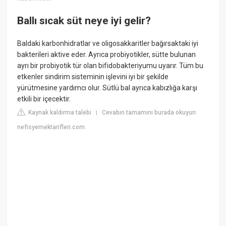
Ballı sıcak süt neye iyi gelir?
Baldaki karbonhidratlar ve oligosakkaritler bağırsaktaki iyi
bakterileri aktive eder. Ayrıca probiyotikler, sütte bulunan
ayrı bir probiyotik tür olan bifidobakteriyumu uyarır. Tüm bu
etkenler sindirim sisteminin işlevini iyi bir şekilde
yürütmesine yardımcı olur. Sütlü bal ayrıca kabızlığa karşı
etkili bir içecektir.
Kaynak kaldırma talebi
Cevabın tamamını burada okuyun:
|
nefisyemektarifleri.com