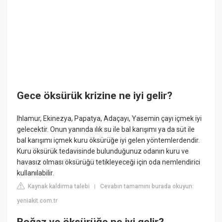
Gece öksürük krizine ne iyi gelir?
Ihlamur, Ekinezya, Papatya, Adaçayı, Yasemin çayı içmek iyi
gelecektir. Onun yanında ılık su ile bal karışımı ya da süt ile
bal karışımı içmek kuru öksürüğe iyi gelen yöntemlerdendir.
Kuru öksürük tedavisinde bulunduğunuz odanın kuru ve
havasız olması öksürüğü tetikleyeceği için oda nemlendirici
kullanılabilir.
Kaynak kaldırma talebi
Cevabın tamamını burada okuyun:
|
yeniakit.com.tr