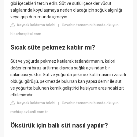
gibi içecekleri tercih edin. Süt ve sütlü içecekler vücut
salgılarında koyulaşmaya neden olacağı için soğuk algınlığı
veya grip durumunda içmeyin.
Kaynak kaldırma talebi
Cevabın tamamını burada okuyun:
|
hisarhospital.com
Sıcak süte pekmez katılır mı?
Süt ve yoğurda pekmez katılarak tatlandırmanın, kalori
değerlerini biraz arttırma dışında sağlık açısından bir
sakıncası yoktur. Süt ve yoğurda pekmez katılmasının zararlı
olduğu görüşü, pekmezde bulunan kan yapıcı demir ile süt
ve yoğurtta bulunan kemik geliştirici kalsiyum arasındaki zıt
etkileşimdir.
Kaynak kaldırma talebi
Cevabın tamamını burada okuyun:
|
mehtapozkanli.com.tr
Öksürük için ballı süt nasıl yapılır?