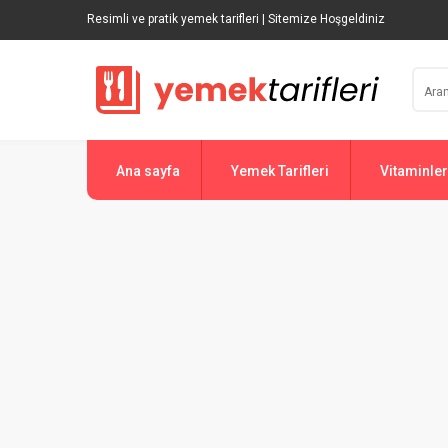
Resimli ve pratik yemek tarifleri | Sitemize Hoşgeldiniz
Ana sayfa
Yemek Tarifleri
Vitaminler