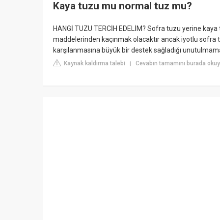
Kaya tuzu mu normal tuz mu?
HANGİ TUZU TERCİH EDELİM? Sofra tuzu yerine kaya tuz
maddelerinden kaçınmak olacaktır ancak iyotlu sofra tuz
karşılanmasına büyük bir destek sağladığı unutulmamal
Kaynak kaldırma talebi
Cevabın tamamını burada oku
|