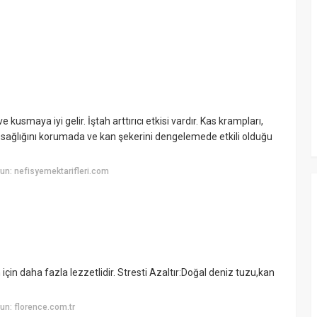
 kusmaya iyi gelir. İştah arttırıcı etkisi vardır. Kas krampları,
r sağlığını korumada ve kan şekerini dengelemede etkili olduğu
n: nefisyemektarifleri.com
 için daha fazla lezzetlidir. Stresti Azaltır:Doğal deniz tuzu,kan
n: florence.com.tr