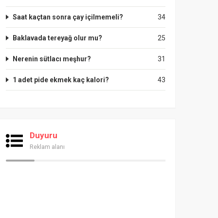
Saat kaçtan sonra çay içilmemeli?
34
Baklavada tereyağ olur mu?
25
Nerenin sütlacı meşhur?
31
1 adet pide ekmek kaç kalori?
43
Duyuru
Reklam alanı