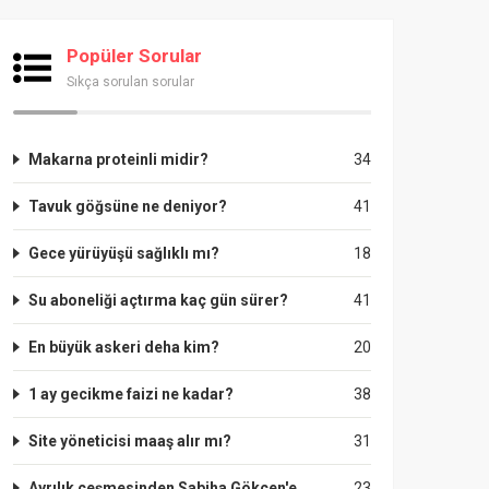
Popüler Sorular
Sıkça sorulan sorular
Makarna proteinli midir?
34
Tavuk göğsüne ne deniyor?
41
Gece yürüyüşü sağlıklı mı?
18
Su aboneliği açtırma kaç gün sürer?
41
En büyük askeri deha kim?
20
1 ay gecikme faizi ne kadar?
38
Site yöneticisi maaş alır mı?
31
Ayrılık çeşmesinden Sabiha Gökçen'e
23