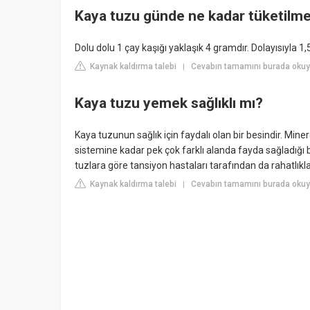
Kaya tuzu günde ne kadar tüketilme
Dolu dolu 1 çay kaşığı yaklaşık 4 gramdır. Dolayısıyla 1,5 ç
Kaynak kaldırma talebi
Cevabın tamamını burada okuy
|
Kaya tuzu yemek sağlıklı mı?
Kaya tuzunun sağlık için faydalı olan bir besindir. Min
sistemine kadar pek çok farklı alanda fayda sağladığı 
tuzlara göre tansiyon hastaları tarafından da rahatlıkla t
Kaynak kaldırma talebi
Cevabın tamamını burada okuy
|