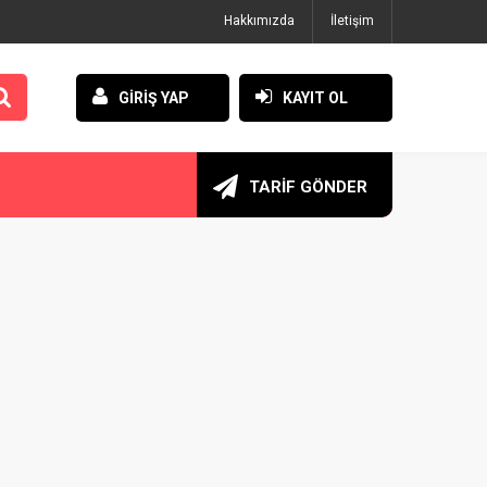
Hakkımızda
İletişim
GİRİŞ YAP
KAYIT OL
TARİF GÖNDER