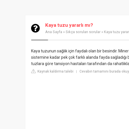
Kaya tuzu yararlı mı?
Ana Sayfa
»
Sıkça sorulan sorular
» Kaya tuzu yarar
Kaya tuzunun sağlık için faydalı olan bir besindir. Min
sistemine kadar pek çok farklı alanda fayda sağladığı 
tuzlara göre tansiyon hastaları tarafından da rahatlıkla t
Kaynak kaldırma talebi
Cevabın tamamını burada okuy
|