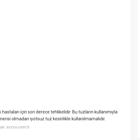
staları için son derece tehlikelidir. Bu tuzların kullanımıyla
önerisi olmadan iyotsuz tuz kesinlikle kullanılmamalıdır.
un: sozcu.com.tr