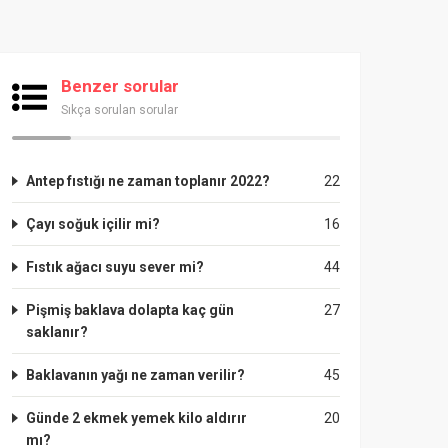
Benzer sorular
Sıkça sorulan sorular
Antep fıstığı ne zaman toplanır 2022?
22
Çayı soğuk içilir mi?
16
Fıstık ağacı suyu sever mi?
44
Pişmiş baklava dolapta kaç gün
27
saklanır?
Baklavanın yağı ne zaman verilir?
45
Günde 2 ekmek yemek kilo aldırır
20
mı?