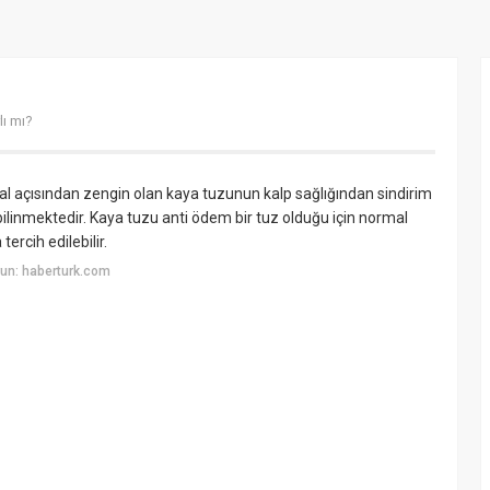
lı mı?
eral açısından zengin olan kaya tuzunun kalp sağlığından sindirim
bilinmektedir. Kaya tuzu anti ödem bir tuz olduğu için normal
ercih edilebilir.
un: haberturk.com