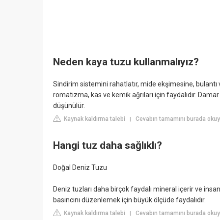
Neden kaya tuzu kullanmalıyız?
Sindirim sistemini rahatlatır, mide ekşimesine, bulantı ve
romatizma, kas ve kemik ağrıları için faydalıdır. Dama
düşünülür.
Kaynak kaldırma talebi
Cevabın tamamını burada okuyu
|
Hangi tuz daha sağlıklı?
Doğal Deniz Tuzu
Deniz tuzları daha birçok faydalı mineral içerir ve insan
basıncını düzenlemek için büyük ölçüde faydalıdır.
Kaynak kaldırma talebi
Cevabın tamamını burada okuyu
|