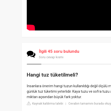
İlgili 45 soru bulundu
Soru cevap kısmı
Hangi tuz tüketilmeli?
İnsanlara önerim hangi tuzun kullanıldığı değil ölçülü m
günlük tuz tüketimi yeterlidir. Kaya tuzu ve sofra tuzu 
miktarı açısından büyük fark yoktur.
Kaynak kaldırma talebi
Cevabın tamamını burada okuy
|