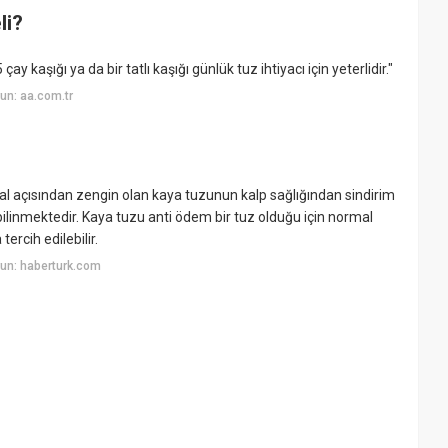
li?
ay kaşığı ya da bir tatlı kaşığı günlük tuz ihtiyacı için yeterlidir."
un: aa.com.tr
eral açısından zengin olan kaya tuzunun kalp sağlığından sindirim
bilinmektedir. Kaya tuzu anti ödem bir tuz olduğu için normal
ercih edilebilir.
un: haberturk.com