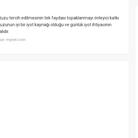
u tercih edilmesinin tek faydası topaklanmayı önleyici katkı
unun iyi bir iyot kaynağı olduğu ve günlük iyot ihtiyacının
ıdır.
yun: mynet.com