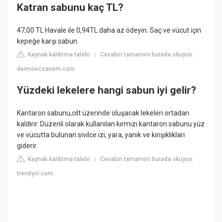
Katran sabunu kaç TL?
47,00 TL Havale ile 0,94TL daha az ödeyin. Saç ve vücut için
kepeğe karşı sabun.
Kaynak kaldırma talebi
Cevabın tamamını burada okuyun:
|
dermoeczanem.com
Yüzdeki lekelere hangi sabun iyi gelir?
Kantaron sabunu,cilt üzerinde oluşacak lekeleri ortadan
kaldırır. Düzenli olarak kullanılan kırmızı kantaron sabunu yüz
ve vücutta bulunan sivilce izi, yara, yanık ve kırışıklıkları
giderir.
Kaynak kaldırma talebi
Cevabın tamamını burada okuyun:
|
trendyol.com