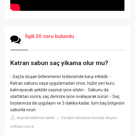
İlgili 20 soru bulundu
Katran sabun saç yikama olur mu?
- Saçta oluşan bitlenmenin tedavisinde karşı etkilidir. -
Katran sabunu saça uygulamadan önce, hiçbir yeri kuru
kalmayacak şekilde saçınızı iyice ıslatın. - Sabunu da
ıslattıktan sonra, saç derinize iyice ovalayarak sürün. - Saç
boylarınıza da uygulayın ve 3 dakika kadar, tüm baş bölgesini
sabunla ovun.
Kaynak kaldırma talebi
Cevabın tamamını burada okuyun:
|
milliyet.com.tr