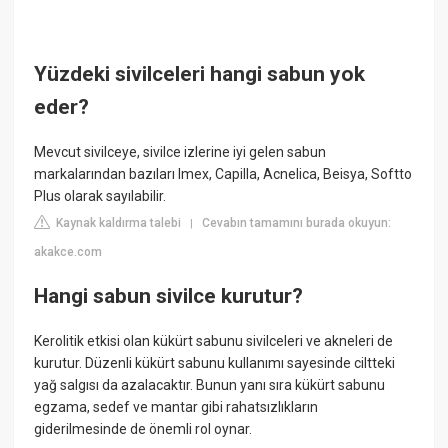
Yüzdeki sivilceleri hangi sabun yok
eder?
Mevcut sivilceye, sivilce izlerine iyi gelen sabun
markalarından bazıları Imex, Capilla, Acnelica, Beisya, Softto
Plus olarak sayılabilir.
Kaynak kaldırma talebi
Cevabın tamamını burada okuyun:
|
akakce.com
Hangi sabun sivilce kurutur?
Kerolitik etkisi olan kükürt sabunu sivilceleri ve akneleri de
kurutur. Düzenli kükürt sabunu kullanımı sayesinde ciltteki
yağ salgısı da azalacaktır. Bunun yanı sıra kükürt sabunu
egzama, sedef ve mantar gibi rahatsızlıkların
giderilmesinde de önemli rol oynar.