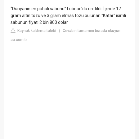
“Dünyanın en pahalı sabunu” Lübnan'da üretildi. İçinde 17
gram altın tozu ve 3 gram elmas tozu bulunan "Katar" isimli
sabunun fiyatı 2 bin 800 dolar.
Kaynak kaldırma talebi
Cevabın tamamını burada okuyun:
|
aa.com.tr