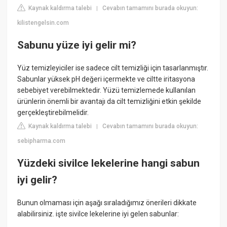
Kaynak kaldırma talebi
Cevabın tamamını burada okuyun:
|
kilistengelsin.com
Sabunu yüze iyi gelir mi?
Yüz temizleyiciler ise sadece cilt temizliği için tasarlanmıştır.
Sabunlar yüksek pH değeri içermekte ve ciltte iritasyona
sebebiyet verebilmektedir. Yüzü temizlemede kullanılan
ürünlerin önemli bir avantajı da cilt temizliğini etkin şekilde
gerçekleştirebilmelidir.
Kaynak kaldırma talebi
Cevabın tamamını burada okuyun:
|
sebipharma.com
Yüzdeki sivilce lekelerine hangi sabun
iyi gelir?
Bunun olmaması için aşağı sıraladığımız önerileri dikkate
alabilirsiniz. işte sivilce lekelerine iyi gelen sabunlar: