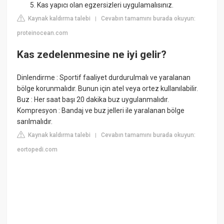
Kas yapıcı olan egzersizleri uygulamalısınız.
Kaynak kaldırma talebi
Cevabın tamamını burada okuyun:
|
proteinocean.com
Kas zedelenmesine ne iyi gelir?
Dinlendirme : Sportif faaliyet durdurulmalı ve yaralanan
bölge korunmalıdır. Bunun için atel veya ortez kullanılabilir.
Buz : Her saat başı 20 dakika buz uygulanmalıdır.
Kompresyon : Bandaj ve buz jelleri ile yaralanan bölge
sarılmalıdır.
Kaynak kaldırma talebi
Cevabın tamamını burada okuyun:
|
eortopedi.com