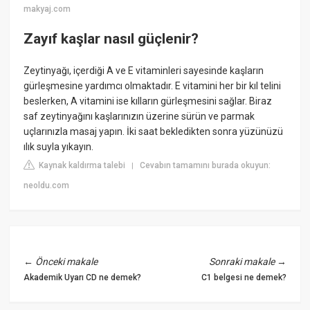
makyaj.com
Zayıf kaşlar nasıl güçlenir?
Zeytinyağı, içerdiği A ve E vitaminleri sayesinde kaşların
gürleşmesine yardımcı olmaktadır. E vitamini her bir kıl telini
beslerken, A vitamini ise kılların gürleşmesini sağlar. Biraz
saf zeytinyağını kaşlarınızın üzerine sürün ve parmak
uçlarınızla masaj yapın. İki saat bekledikten sonra yüzünüzü
ılık suyla yıkayın.
Kaynak kaldırma talebi
Cevabın tamamını burada okuyun:
|
neoldu.com
←
Önceki makale
Sonraki makale
→
Akademik Uyarı CD ne demek?
C1 belgesi ne demek?