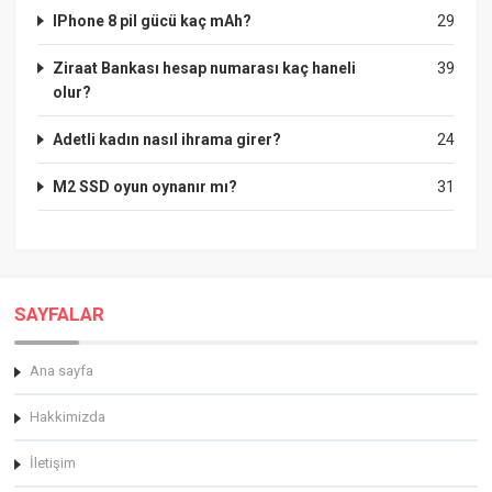
IPhone 8 pil gücü kaç mAh?
29
Ziraat Bankası hesap numarası kaç haneli
39
olur?
Adetli kadın nasıl ihrama girer?
24
M2 SSD oyun oynanır mı?
31
SAYFALAR
Ana sayfa
Hakkimizda
İletişim