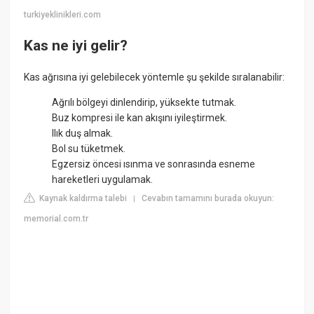
turkiyeklinikleri.com
Kas ne iyi gelir?
Kas ağrısına iyi gelebilecek yöntemle şu şekilde sıralanabilir:
Ağrılı bölgeyi dinlendirip, yüksekte tutmak.
Buz kompresi ile kan akışını iyileştirmek.
Ilık duş almak.
Bol su tüketmek.
Egzersiz öncesi ısınma ve sonrasında esneme
hareketleri uygulamak.
Kaynak kaldırma talebi
Cevabın tamamını burada okuyun:
|
memorial.com.tr