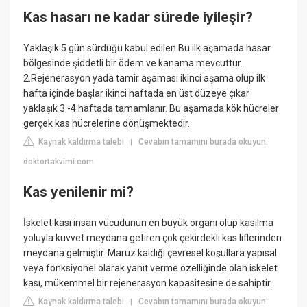
Kas hasarı ne kadar sürede iyileşir?
Yaklaşık 5 gün sürdüğü kabul edilen Bu ilk aşamada hasar
bölgesinde şiddetli bir ödem ve kanama mevcuttur.
2.Rejenerasyon yada tamir aşaması ikinci aşama olup ilk
hafta içinde başlar ikinci haftada en üst düzeye çıkar
yaklaşık 3 -4 haftada tamamlanır. Bu aşamada kök hücreler
gerçek kas hücrelerine dönüşmektedir.
Kaynak kaldırma talebi
Cevabın tamamını burada okuyun:
|
doktortakvimi.com
Kas yenilenir mi?
İskelet kası insan vücudunun en büyük organı olup kasılma
yoluyla kuvvet meydana getiren çok çekirdekli kas liflerinden
meydana gelmiştir. Maruz kaldığı çevresel koşullara yapısal
veya fonksiyonel olarak yanıt verme özelliğinde olan iskelet
kası, mükemmel bir rejenerasyon kapasitesine de sahiptir.
Kaynak kaldırma talebi
Cevabın tamamını burada okuyun:
|