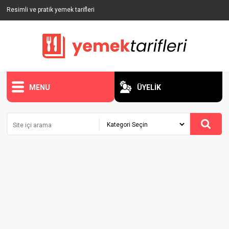
Resimli ve pratik yemek tarifleri
MENU
ÜYELİK