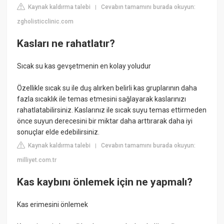
Kaynak kaldırma talebi
Cevabın tamamını burada okuyun:
|
zgholisticclinic.com
Kasları ne rahatlatır?
Sıcak su kas gevşetmenin en kolay yoludur
Özellikle sıcak su ile duş alırken belirli kas gruplarının daha
fazla sıcaklık ile temas etmesini sağlayarak kaslarınızı
rahatlatabilirsiniz. Kaslarınız ile sıcak suyu temas ettirmeden
önce suyun derecesini bir miktar daha arttırarak daha iyi
sonuçlar elde edebilirsiniz.
Kaynak kaldırma talebi
Cevabın tamamını burada okuyun:
|
milliyet.com.tr
Kas kaybını önlemek için ne yapmalı?
Kas erimesini önlemek