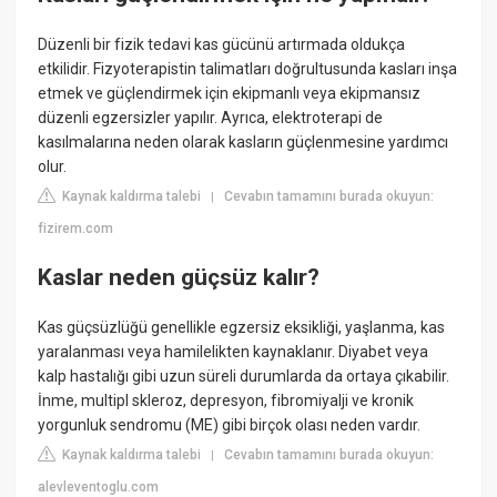
Düzenli bir fizik tedavi kas gücünü artırmada oldukça
etkilidir. Fizyoterapistin talimatları doğrultusunda kasları inşa
etmek ve güçlendirmek için ekipmanlı veya ekipmansız
düzenli egzersizler yapılır. Ayrıca, elektroterapi de
kasılmalarına neden olarak kasların güçlenmesine yardımcı
olur.
Kaynak kaldırma talebi
Cevabın tamamını burada okuyun:
|
fizirem.com
Kaslar neden güçsüz kalır?
Kas güçsüzlüğü genellikle egzersiz eksikliği, yaşlanma, kas
yaralanması veya hamilelikten kaynaklanır. Diyabet veya
kalp hastalığı gibi uzun süreli durumlarda da ortaya çıkabilir.
İnme, multipl skleroz, depresyon, fibromiyalji ve kronik
yorgunluk sendromu (ME) gibi birçok olası neden vardır.
Kaynak kaldırma talebi
Cevabın tamamını burada okuyun:
|
alevleventoglu.com