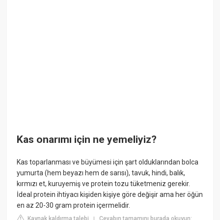
Kas onarımı için ne yemeliyiz?
Kas toparlanması ve büyümesi için şart olduklarından bolca
yumurta (hem beyazı hem de sarısı), tavuk, hindi, balık,
kırmızı et, kuruyemiş ve protein tozu tüketmeniz gerekir.
İdeal protein ihtiyacı kişiden kişiye göre değişir ama her öğün
en az 20-30 gram protein içermelidir.
Kaynak kaldırma talebi
Cevabın tamamını burada okuyun:
|