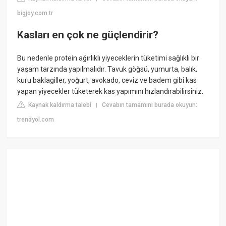
bigjoy.com.tr
Kasları en çok ne güçlendirir?
Bu nedenle protein ağırlıklı yiyeceklerin tüketimi sağlıklı bir
yaşam tarzında yapılmalıdır. Tavuk göğsü, yumurta, balık,
kuru baklagiller, yoğurt, avokado, ceviz ve badem gibi kas
yapan yiyecekler tüketerek kas yapımını hızlandırabilirsiniz.
Kaynak kaldırma talebi
Cevabın tamamını burada okuyun:
|
trendyol.com