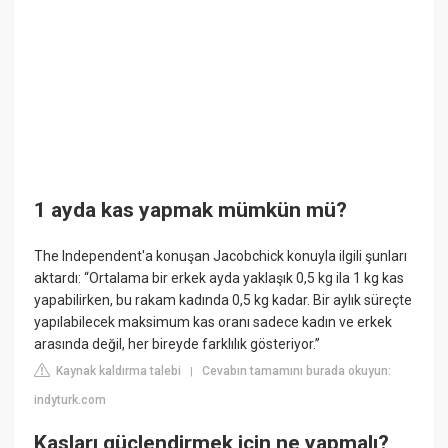
1 ayda kas yapmak mümkün mü?
The Independent'a konuşan Jacobchick konuyla ilgili şunları
aktardı: “Ortalama bir erkek ayda yaklaşık 0,5 kg ila 1 kg kas
yapabilirken, bu rakam kadında 0,5 kg kadar. Bir aylık süreçte
yapılabilecek maksimum kas oranı sadece kadın ve erkek
arasında değil, her bireyde farklılık gösteriyor.”
Kaynak kaldırma talebi
Cevabın tamamını burada okuyun:
|
indyturk.com
Kasları güçlendirmek için ne yapmalı?