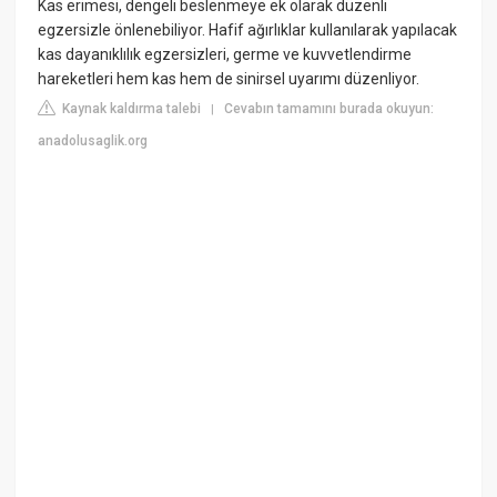
Kas erimesi, dengeli beslenmeye ek olarak düzenli
egzersizle önlenebiliyor. Hafif ağırlıklar kullanılarak yapılacak
kas dayanıklılık egzersizleri, germe ve kuvvetlendirme
hareketleri hem kas hem de sinirsel uyarımı düzenliyor.
Kaynak kaldırma talebi
Cevabın tamamını burada okuyun:
|
anadolusaglik.org