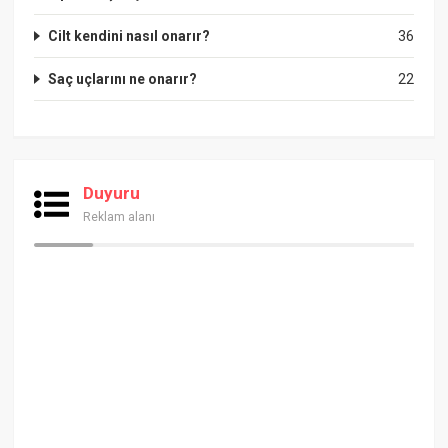
Cilt kendini nasıl onarır?
36
Saç uçlarını ne onarır?
22
Duyuru
Reklam alanı