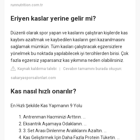
runnutrition.com.tr
Eriyen kaslar yerine gelir mi?
Düzenli olarak spor yapan ve kaslarını çalıştıran kişilerde kas
kaybını azaltmak ve kaybedilen kasların geri kazanılmasını
sağlamak mümkün. Tüm kasları çalıştıracak egzersizlere
yönelmek bu noktada yapılabilecek iyi tercihlerden birisi. Çok
fazla egzersiz yaparsanız kas yıkımına neden olabilirsiniz.
Kaynak kaldırma talebi
Cevabın tamamını burada okuyun:
|
sakaryasporsalonlari.com
Kas nasıl hızlı onarılır?
En Hızlı Şekilde Kas Yapmanın 9 Yolu
Antrenman Hacminizi Arttırın. ...
Eksantrik Aşamaya Odaklanın. ...
3. Set Arası Dinlenme Aralıklarını Azaltın. ...
Kas Geliştirmek İçin Daha Fazla Protein Tüketin. ...