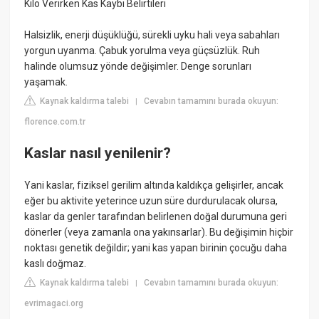
Kilo Verirken Kas Kaybı Belirtileri
Halsizlik, enerji düşüklüğü, sürekli uyku hali veya sabahları
yorgun uyanma. Çabuk yorulma veya güçsüzlük. Ruh
halinde olumsuz yönde değişimler. Denge sorunları
yaşamak.
Kaynak kaldırma talebi
Cevabın tamamını burada okuyun:
|
florence.com.tr
Kaslar nasıl yenilenir?
Yani kaslar, fiziksel gerilim altında kaldıkça gelişirler, ancak
eğer bu aktivite yeterince uzun süre durdurulacak olursa,
kaslar da genler tarafından belirlenen doğal durumuna geri
dönerler (veya zamanla ona yakınsarlar). Bu değişimin hiçbir
noktası genetik değildir; yani kas yapan birinin çocuğu daha
kaslı doğmaz.
Kaynak kaldırma talebi
Cevabın tamamını burada okuyun:
|
evrimagaci.org