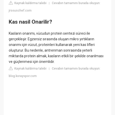
Kaynak kaldırma talebi
Cevabın tamamını burada okuyun:
|
jrsouschef.com
Kas nasil Onarilir?
Kasların onarımı, vücudun protein sentezi süreci ile
gerçekleşir. Egzersiz sırasında oluşan mikro yırtıkların
onarımı için vücut, proteinleri kullanarak yeni kas lifleri
oluşturur. Bu nedenle, antrenman sonrasında yeterli
miktarda protein almak, kasların etkili bir şekilde onarılması
ve güçlenmesi için önemlidir.
Kaynak kaldırma talebi
Cevabın tamamını burada okuyun:
|
blog.korayspor.com