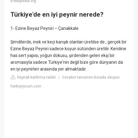
tr.wikipedia.org
Türkiye'de en iyi peynir nerede?
1- Ezine Beyaz Peyniri – Çanakkale
Şimdilerde, inek ve keçi karışık olanları üretilse de , gerçek bir
Ezine Beyaz Peyniri sadece koyun sütünden üretilir. Kendine
has sert yapısı, yoğun dokusu, şirdenden gelen ekşi bir
aromasıyla sadece Türkiye'nin değil bize göre dünyanın da
en iyi peynirleri arasında yer almaktadır.
Kaynak kaldırma talebi
Cevabın tamamını burada okuyun:
|
harbiyiyorum.com