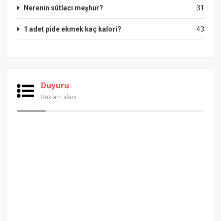
Nerenin sütlacı meşhur?
31
1 adet pide ekmek kaç kalori?
43
Duyuru
Reklam alanı