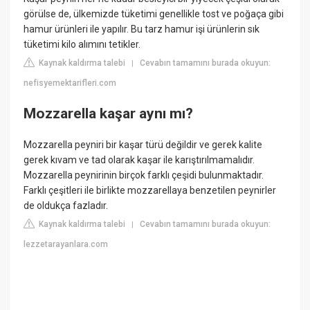
görülse de, ülkemizde tüketimi genellikle tost ve poğaça gibi
hamur ürünleri ile yapılır. Bu tarz hamur işi ürünlerin sık
tüketimi kilo alımını tetikler.
Kaynak kaldırma talebi
Cevabın tamamını burada okuyun:
|
nefisyemektarifleri.com
Mozzarella kaşar aynı mı?
Mozzarella peyniri bir kaşar türü değildir ve gerek kalite
gerek kıvam ve tad olarak kaşar ile karıştırılmamalıdır.
Mozzarella peynirinin birçok farklı çeşidi bulunmaktadır.
Farklı çeşitleri ile birlikte mozzarellaya benzetilen peynirler
de oldukça fazladır.
Kaynak kaldırma talebi
Cevabın tamamını burada okuyun:
|
lezzetarayanlara.com