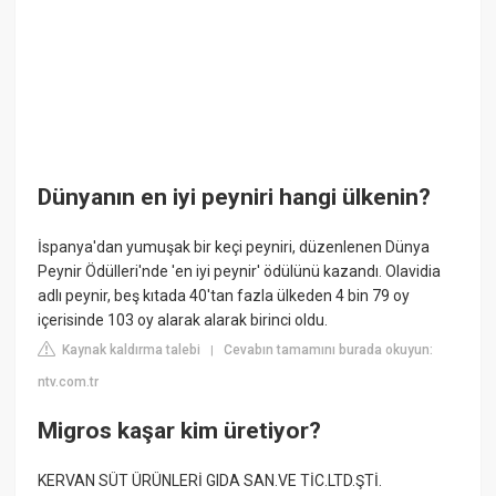
Dünyanın en iyi peyniri hangi ülkenin?
İspanya'dan yumuşak bir keçi peyniri, düzenlenen Dünya
Peynir Ödülleri'nde 'en iyi peynir' ödülünü kazandı. Olavidia
adlı peynir, beş kıtada 40'tan fazla ülkeden 4 bin 79 oy
içerisinde 103 oy alarak alarak birinci oldu.
Kaynak kaldırma talebi
Cevabın tamamını burada okuyun:
|
ntv.com.tr
Migros kaşar kim üretiyor?
KERVAN SÜT ÜRÜNLERİ GIDA SAN.VE TİC.LTD.ŞTİ.