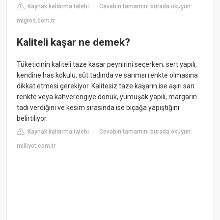
Kaynak kaldırma talebi
Cevabın tamamını burada okuyun:
|
migros.com.tr
Kaliteli kaşar ne demek?
Tüketicinin kaliteli taze kaşar peynirini seçerken; sert yapılı,
kendine has kokulu, süt tadında ve sarımsı renkte olmasına
dikkat etmesi gerekiyor. Kalitesiz taze kaşarın ise aşırı sarı
renkte veya kahverengiye dönük, yumuşak yapılı, margarin
tadı verdiğini ve kesim sırasında ise bıçağa yapıştığını
belirtiliyor.
Kaynak kaldırma talebi
Cevabın tamamını burada okuyun:
|
milliyet.com.tr