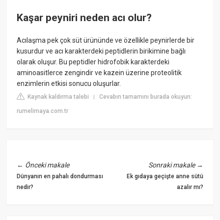
Kaşar peyniri neden acı olur?
Acılaşma pek çok süt ürününde ve özellikle peynirlerde bir
kusurdur ve acı karakterdeki peptidlerin birikimine bağlı
olarak oluşur. Bu peptidler hidrofobik karakterdeki
aminoasitlerce zengindir ve kazein üzerine proteolitik
enzimlerin etkisi sonucu oluşurlar.
Kaynak kaldırma talebi
Cevabın tamamını burada okuyun:
|
rumelimaya.com.tr
←
Önceki makale
Sonraki makale
→
Dünyanın en pahalı dondurması
Ek gıdaya geçişte anne sütü
nedir?
azalır mı?