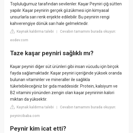
Topluluğumuz tarafından sevilenler. Kaşar Peyniri çiğ sütten
yapılır. Kaşar peynirin gerçek gözükmesi için kimyasal
unsurlarla sarı renk enjekte edilebilir. Bu peynirin rengi
kahverengiye dönük sarı hale gelmektedir.
Kaynak kaldırma talebi
Cevabın tamamını burada okuyun:
|
eodev.com
Taze kaşar peyniri sağlıklı mı?
Kaşar peyniri diğer süt ürünleri gibi insan vücudu için birçok
fayda sağlamaktadır. Kaşar peyniri içeriğinde yüksek oranda
bulunan vitaminler ve mineraller ile sağlıkla
tüketebileceğiniz bir gıda maddesidir. Protein, kalsiyum ve
B2 vitamini yönünden zengin olan kaşar peynirinin kalori
miktarı da yüksektir.
Kaynak kaldırma talebi
Cevabın tamamını burada okuyun:
|
peynircibaba.com
Peynir kim icat etti?