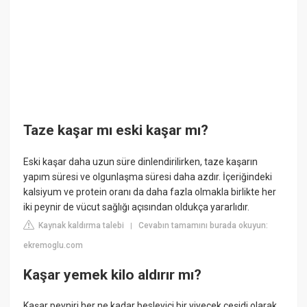
Taze kaşar mı eski kaşar mı?
Eski kaşar daha uzun süre dinlendirilirken, taze kaşarın
yapım süresi ve olgunlaşma süresi daha azdır. İçeriğindeki
kalsiyum ve protein oranı da daha fazla olmakla birlikte her
iki peynir de vücut sağlığı açısından oldukça yararlıdır.
Kaynak kaldırma talebi
Cevabın tamamını burada okuyun:
|
ekremoglu.com
Kaşar yemek kilo aldırır mı?
Kaşar peyniri her ne kadar besleyici bir yiyecek çeşidi olarak