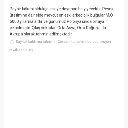
Peynir kökeni oldukça eskiye dayanan bir yiyecektir. Peynir
üretimine dair elde mevcut en eski arkeolojik bulgular M.Ö.
5000 yıllarına aittir ve günümüz Polonya'sında ortaya
çıkarılmıştır. Çıkış noktaları Orta Asya, Orta Doğu ya da
Avrupa olarak tahmin edilmektedir.
Kaynak kaldırma talebi
Cevabın tamamını burada okuyun:
|
tr.wikipedia.org