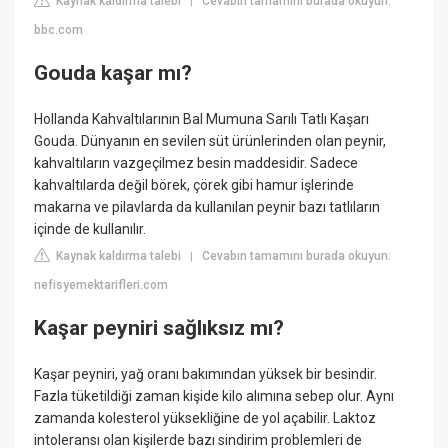
Kaynak kaldırma talebi
Cevabın tamamını burada okuyun:
|
bbc.com
Gouda kaşar mı?
Hollanda Kahvaltılarının Bal Mumuna Sarılı Tatlı Kaşarı
Gouda. Dünyanın en sevilen süt ürünlerinden olan peynir,
kahvaltıların vazgeçilmez besin maddesidir. Sadece
kahvaltılarda değil börek, çörek gibi hamur işlerinde
makarna ve pilavlarda da kullanılan peynir bazı tatlıların
içinde de kullanılır.
Kaynak kaldırma talebi
Cevabın tamamını burada okuyun:
|
nefisyemektarifleri.com
Kaşar peyniri sağlıksız mı?
Kaşar peyniri, yağ oranı bakımından yüksek bir besindir.
Fazla tüketildiği zaman kişide kilo alımına sebep olur. Aynı
zamanda kolesterol yüksekliğine de yol açabilir. Laktoz
intoleransı olan kişilerde bazı sindirim problemleri de