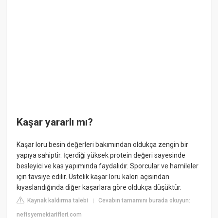
Kaşar yararlı mı?
Kaşar loru besin değerleri bakımından oldukça zengin bir
yapıya sahiptir. İçerdiği yüksek protein değeri sayesinde
besleyici ve kas yapımında faydalıdır. Sporcular ve hamileler
için tavsiye edilir. Üstelik kaşar loru kalori açısından
kıyaslandığında diğer kaşarlara göre oldukça düşüktür.
Kaynak kaldırma talebi
Cevabın tamamını burada okuyun:
|
nefisyemektarifleri.com