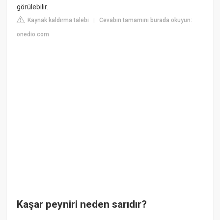
görülebilir.
Kaynak kaldırma talebi
Cevabın tamamını burada okuyun:
|
onedio.com
Kaşar peyniri neden sarıdır?