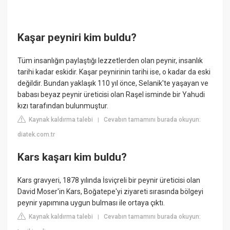
Kaşar peyniri kim buldu?
Tüm insanlığın paylaştığı lezzetlerden olan peynir, insanlık
tarihi kadar eskidir. Kaşar peynirinin tarihi ise, o kadar da eski
değildir. Bundan yaklaşık 110 yıl önce, Selanik'te yaşayan ve
babası beyaz peynir üreticisi olan Raşel isminde bir Yahudi
kızı tarafından bulunmuştur.
Kaynak kaldırma talebi
Cevabın tamamını burada okuyun:
|
diatek.com.tr
Kars kaşarı kim buldu?
Kars gravyeri, 1878 yılında İsviçreli bir peynir üreticisi olan
David Moser'in Kars, Boğatepe'yi ziyareti sırasında bölgeyi
peynir yapımına uygun bulması ile ortaya çıktı.
Kaynak kaldırma talebi
Cevabın tamamını burada okuyun:
|