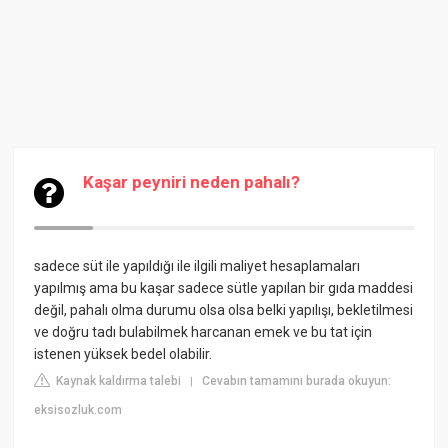
Kaşar peyniri neden pahalı?
sadece süt ile yapıldığı ile ilgili maliyet hesaplamaları
yapılmış ama bu kaşar sadece sütle yapılan bir gıda maddesi
değil, pahalı olma durumu olsa olsa belki yapılışı, bekletilmesi
ve doğru tadı bulabilmek harcanan emek ve bu tat için
istenen yüksek bedel olabilir.
Kaynak kaldırma talebi
Cevabın tamamını burada okuyun:
|
eksisozluk.com