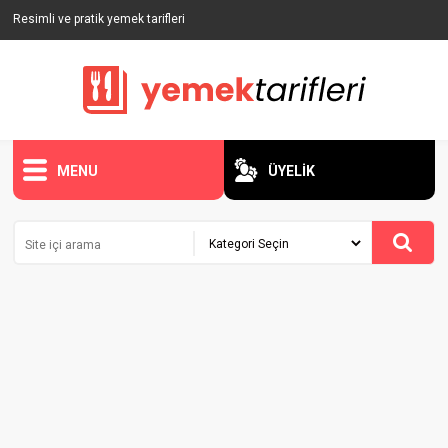
Resimli ve pratik yemek tarifleri
MENU
ÜYELİK