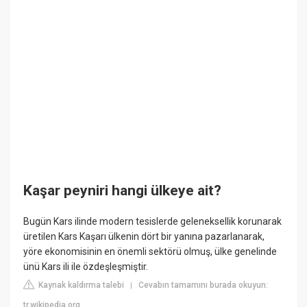
Kaşar peyniri hangi ülkeye ait?
Bugün Kars ilinde modern tesislerde geleneksellik korunarak
üretilen Kars Kaşarı ülkenin dört bir yanına pazarlanarak,
yöre ekonomisinin en önemli sektörü olmuş, ülke genelinde
ünü Kars ili ile özdeşleşmiştir.
Kaynak kaldırma talebi
Cevabın tamamını burada okuyun:
|
tr.wikipedia.org