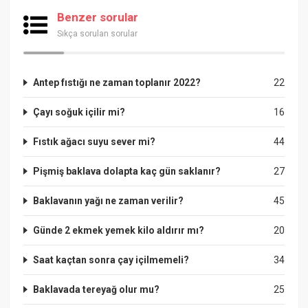
Benzer sorular
Sıkça sorulan sorular
Antep fıstığı ne zaman toplanır 2022?
22
Çayı soğuk içilir mi?
16
Fıstık ağacı suyu sever mi?
44
Pişmiş baklava dolapta kaç gün saklanır?
27
Baklavanın yağı ne zaman verilir?
45
Günde 2 ekmek yemek kilo aldırır mı?
20
Saat kaçtan sonra çay içilmemeli?
34
Baklavada tereyağ olur mu?
25