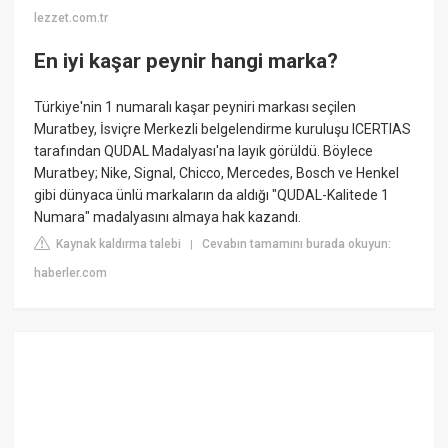
lezzet.com.tr
En iyi kaşar peynir hangi marka?
Türkiye'nin 1 numaralı kaşar peyniri markası seçilen
Muratbey, İsviçre Merkezli belgelendirme kuruluşu ICERTIAS
tarafından QUDAL Madalyası'na layık görüldü. Böylece
Muratbey; Nike, Signal, Chicco, Mercedes, Bosch ve Henkel
gibi dünyaca ünlü markaların da aldığı "QUDAL-Kalitede 1
Numara" madalyasını almaya hak kazandı.
Kaynak kaldırma talebi
Cevabın tamamını burada okuyun:
|
haberler.com