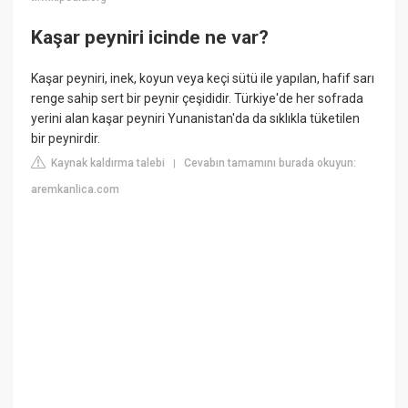
Kaşar peyniri icinde ne var?
Kaşar peyniri, inek, koyun veya keçi sütü ile yapılan, hafif sarı
renge sahip sert bir peynir çeşididir. Türkiye'de her sofrada
yerini alan kaşar peyniri Yunanistan'da da sıklıkla tüketilen
bir peynirdir.
Kaynak kaldırma talebi
Cevabın tamamını burada okuyun:
|
aremkanlica.com