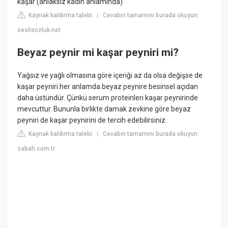
kaşar (ahlaksız kadın anlamında)
Kaynak kaldırma talebi
Cevabın tamamını burada okuyun:
|
seslisozluk.net
Beyaz peynir mi kaşar peyniri mi?
Yağsız ve yağlı olmasına göre içeriği az da olsa değişse de
kaşar peyniri her anlamda beyaz peynire besinsel açıdan
daha üstündür. Çünkü serum proteinleri kaşar peynirinde
mevcuttur. Bununla birlikte damak zevkine göre beyaz
peyniri de kaşar peynirini de tercih edebilirsiniz.
Kaynak kaldırma talebi
Cevabın tamamını burada okuyun:
|
sabah.com.tr