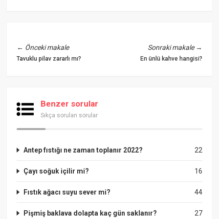
←
Önceki makale
Sonraki makale
→
Tavuklu pilav zararlı mı?
En ünlü kahve hangisi?
Benzer sorular
Sıkça sorulan sorular
Antep fıstığı ne zaman toplanır 2022?
22
Çayı soğuk içilir mi?
16
Fıstık ağacı suyu sever mi?
44
Pişmiş baklava dolapta kaç gün saklanır?
27