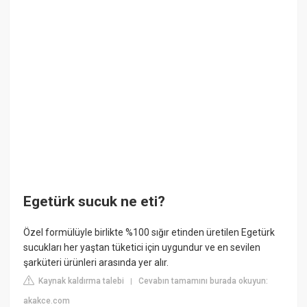
Egetürk sucuk ne eti?
Özel formülüyle birlikte %100 sığır etinden üretilen Egetürk
sucukları her yaştan tüketici için uygundur ve en sevilen
şarküteri ürünleri arasında yer alır.
Kaynak kaldırma talebi
Cevabın tamamını burada okuyun:
|
akakce.com