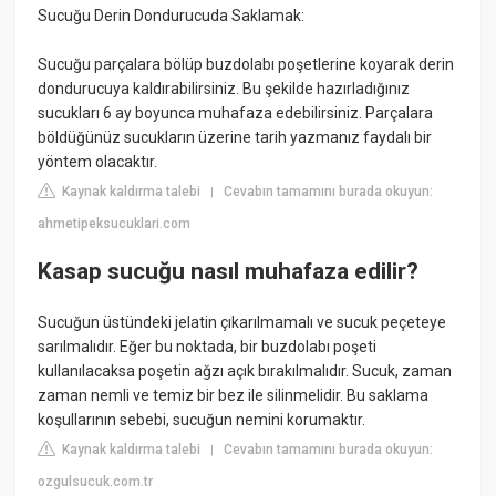
Sucuğu Derin Dondurucuda Saklamak:
Sucuğu parçalara bölüp buzdolabı poşetlerine koyarak derin
dondurucuya kaldırabilirsiniz. Bu şekilde hazırladığınız
sucukları 6 ay boyunca muhafaza edebilirsiniz. Parçalara
böldüğünüz sucukların üzerine tarih yazmanız faydalı bir
yöntem olacaktır.
Kaynak kaldırma talebi
Cevabın tamamını burada okuyun:
|
ahmetipeksucuklari.com
Kasap sucuğu nasıl muhafaza edilir?
Sucuğun üstündeki jelatin çıkarılmamalı ve sucuk peçeteye
sarılmalıdır. Eğer bu noktada, bir buzdolabı poşeti
kullanılacaksa poşetin ağzı açık bırakılmalıdır. Sucuk, zaman
zaman nemli ve temiz bir bez ile silinmelidir. Bu saklama
koşullarının sebebi, sucuğun nemini korumaktır.
Kaynak kaldırma talebi
Cevabın tamamını burada okuyun:
|
ozgulsucuk.com.tr