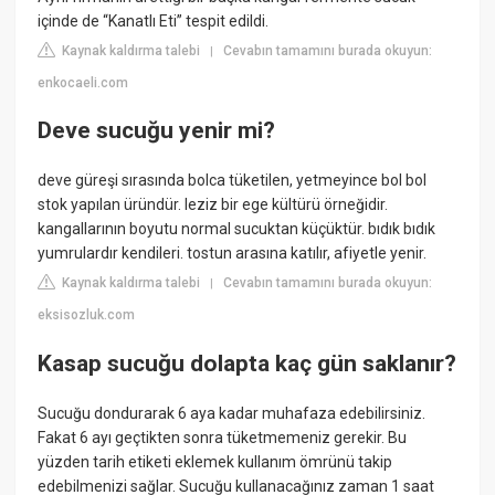
içinde de “Kanatlı Eti” tespit edildi.
Kaynak kaldırma talebi
Cevabın tamamını burada okuyun:
|
enkocaeli.com
Deve sucuğu yenir mi?
deve güreşi sırasında bolca tüketilen, yetmeyince bol bol
stok yapılan üründür. leziz bir ege kültürü örneğidir.
kangallarının boyutu normal sucuktan küçüktür. bıdık bıdık
yumrulardır kendileri. tostun arasına katılır, afiyetle yenir.
Kaynak kaldırma talebi
Cevabın tamamını burada okuyun:
|
eksisozluk.com
Kasap sucuğu dolapta kaç gün saklanır?
Sucuğu dondurarak 6 aya kadar muhafaza edebilirsiniz.
Fakat 6 ayı geçtikten sonra tüketmemeniz gerekir. Bu
yüzden tarih etiketi eklemek kullanım ömrünü takip
edebilmenizi sağlar. Sucuğu kullanacağınız zaman 1 saat