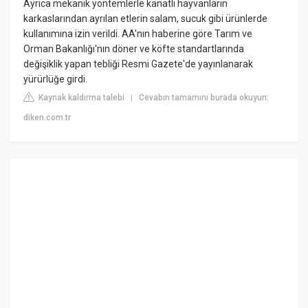
Ayrıca mekanik yöntemlerle kanatlı hayvanların
karkaslarından ayrılan etlerin salam, sucuk gibi ürünlerde
kullanımına izin verildi. AA'nın haberine göre Tarım ve
Orman Bakanlığı'nın döner ve köfte standartlarında
değişiklik yapan tebliği Resmi Gazete'de yayınlanarak
yürürlüğe girdi.
Kaynak kaldırma talebi
Cevabın tamamını burada okuyun:
|
diken.com.tr