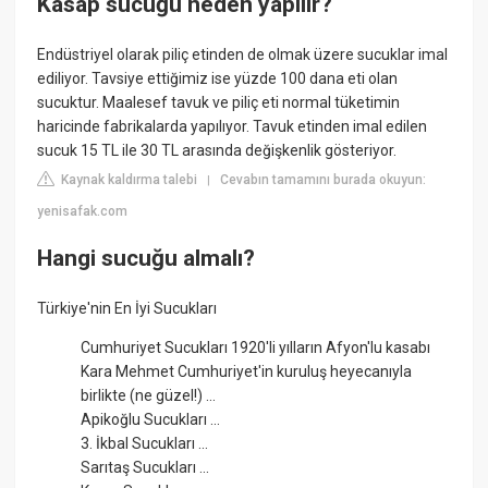
Kasap sucuğu neden yapılır?
Endüstriyel olarak piliç etinden de olmak üzere sucuklar imal
ediliyor. Tavsiye ettiğimiz ise yüzde 100 dana eti olan
sucuktur. Maalesef tavuk ve piliç eti normal tüketimin
haricinde fabrikalarda yapılıyor. Tavuk etinden imal edilen
sucuk 15 TL ile 30 TL arasında değişkenlik gösteriyor.
Kaynak kaldırma talebi
Cevabın tamamını burada okuyun:
|
yenisafak.com
Hangi sucuğu almalı?
Türkiye'nin En İyi Sucukları
Cumhuriyet Sucukları 1920'li yılların Afyon'lu kasabı
Kara Mehmet Cumhuriyet'in kuruluş heyecanıyla
birlikte (ne güzel!) ...
Apikoğlu Sucukları ...
3. İkbal Sucukları ...
Sarıtaş Sucukları ...