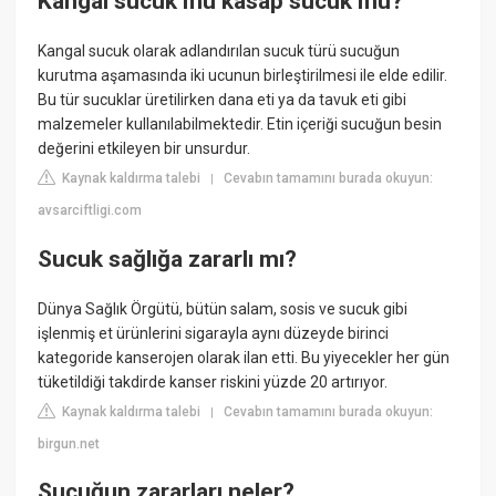
Kangal sucuk mu kasap sucuk mu?
Kangal sucuk olarak adlandırılan sucuk türü sucuğun
kurutma aşamasında iki ucunun birleştirilmesi ile elde edilir.
Bu tür sucuklar üretilirken dana eti ya da tavuk eti gibi
malzemeler kullanılabilmektedir. Etin içeriği sucuğun besin
değerini etkileyen bir unsurdur.
Kaynak kaldırma talebi
Cevabın tamamını burada okuyun:
|
avsarciftligi.com
Sucuk sağlığa zararlı mı?
Dünya Sağlık Örgütü, bütün salam, sosis ve sucuk gibi
işlenmiş et ürünlerini sigarayla aynı düzeyde birinci
kategoride kanserojen olarak ilan etti. Bu yiyecekler her gün
tüketildiği takdirde kanser riskini yüzde 20 artırıyor.
Kaynak kaldırma talebi
Cevabın tamamını burada okuyun:
|
birgun.net
Sucuğun zararları neler?