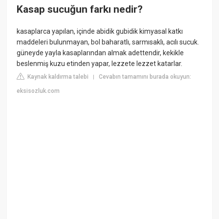
Kasap sucuğun farkı nedir?
kasaplarca yapılan, içinde abidik gubidik kimyasal katkı
maddeleri bulunmayan, bol baharatlı, sarmısaklı, acılı sucuk.
güneyde yayla kasaplarından almak adettendir, kekikle
beslenmiş kuzu etinden yapar, lezzete lezzet katarlar.
Kaynak kaldırma talebi
Cevabın tamamını burada okuyun:
|
eksisozluk.com