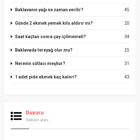
Baklavanın yağı ne zaman verilir?
45
Günde 2 ekmek yemek kilo aldırır mı?
20
Saat kaçtan sonra çay içilmemeli?
34
Baklavada tereyağ olur mu?
25
Nerenin sütlacı meşhur?
31
1 adet pide ekmek kaç kalori?
43
Duyuru
Reklam alanı