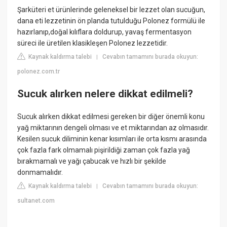
Şarküteri et ürünlerinde geleneksel bir lezzet olan sucuğun,
dana eti lezzetinin ön planda tutulduğu Polonez formülü ile
hazırlanıp,doğal kılıflara doldurup, yavaş fermentasyon
süreci ile üretilen klasikleşen Polonez lezzetidir.
Kaynak kaldırma talebi
Cevabın tamamını burada okuyun:
|
polonez.com.tr
Sucuk alırken nelere dikkat edilmeli?
Sucuk alırken dikkat edilmesi gereken bir diğer önemli konu
yağ miktarının dengeli olması ve et miktarından az olmasıdır.
Kesilen sucuk diliminin kenar kısımları ile orta kısmı arasında
çok fazla fark olmamalı pişirildiği zaman çok fazla yağ
bırakmamalı ve yağı çabucak ve hızlı bir şekilde
donmamalıdır.
Kaynak kaldırma talebi
Cevabın tamamını burada okuyun:
|
sultanet.com