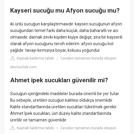
Kayseri sucuğu mu Afyon sucuğu mu?
iki ünlü sucuğun karşılaştırmasıdır. kayseri sucuğunun afyon
sucuğundan temel farkı daha küçük, daha baharatlı ve acı
olmasıdır. damak zevki kişiden kişiye değişir, zira bir kayserili
olarak afyon sucuğunu tercih ederim. afyon sucuğu bol
yağlıdır. tavayı kırmızıya boyar, kokusu yoğundur.
Kaynak kaldırma talebi
Cevabın tamamını burada okuyun:
|
eksisozluk.com
Ahmet ipek sucukları güvenilir mi?
Sucuğun içeriğindeki maddeler burada önemli bir yer tutar.
Bu sebeple, üretilen sucuğun kalitesi oldukça önemlidir.
Kalite standartlarında üretilen sucukları tüketmek gerekir.
Ahmet İpek sucukları, üst düzey kalite standartlarında
üretilir ve tamamen güvenlidir.
Kaynak kaldırma talebi
Cevabın tamamını burada okuyun:
|