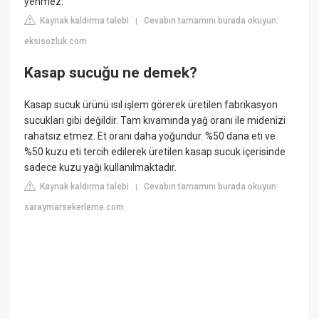
yenmez.
Kaynak kaldırma talebi
Cevabın tamamını burada okuyun:
|
eksisozluk.com
Kasap sucuğu ne demek?
Kasap sucuk ürünü ısıl işlem görerek üretilen fabrikasyon
sucukları gibi değildir. Tam kıvamında yağ oranı ile midenizi
rahatsız etmez. Et oranı daha yoğundur. %50 dana eti ve
%50 kuzu eti tercih edilerek üretilen kasap sucuk içerisinde
sadece kuzu yağı kullanılmaktadır.
Kaynak kaldırma talebi
Cevabın tamamını burada okuyun:
|
saraymarsekerleme.com