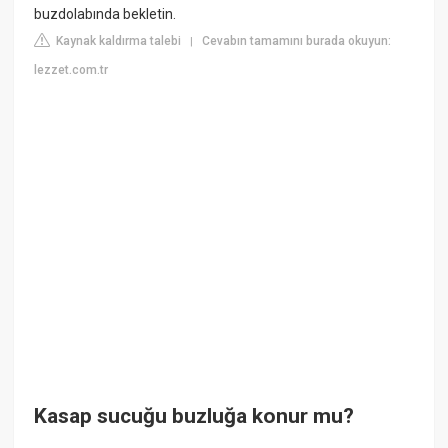
buzdolabında bekletin.
Kaynak kaldırma talebi
Cevabın tamamını burada okuyun:
|
lezzet.com.tr
Kasap sucuğu buzluğa konur mu?