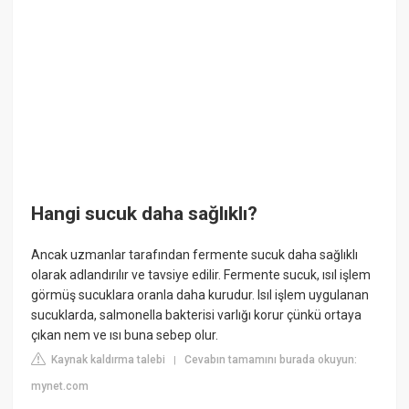
Hangi sucuk daha sağlıklı?
Ancak uzmanlar tarafından fermente sucuk daha sağlıklı
olarak adlandırılır ve tavsiye edilir. Fermente sucuk, ısıl işlem
görmüş sucuklara oranla daha kurudur. Isıl işlem uygulanan
sucuklarda, salmonella bakterisi varlığı korur çünkü ortaya
çıkan nem ve ısı buna sebep olur.
Kaynak kaldırma talebi
Cevabın tamamını burada okuyun:
|
mynet.com