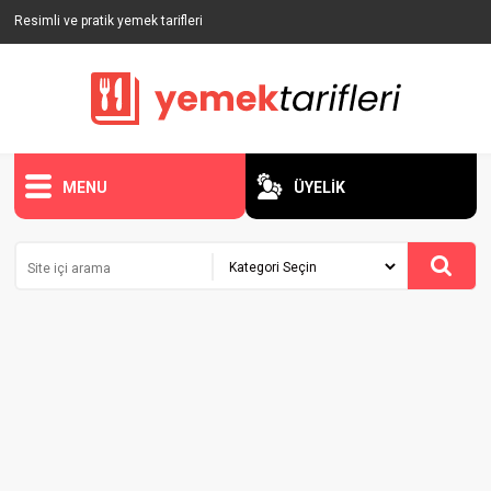
Resimli ve pratik yemek tarifleri
MENU
ÜYELİK