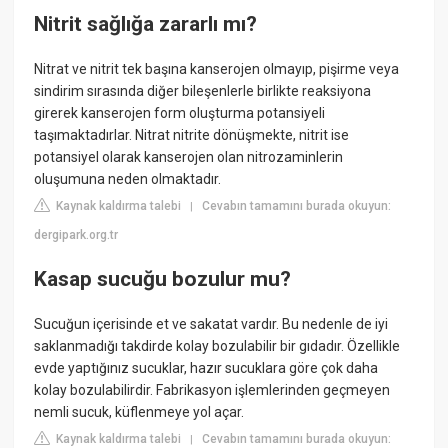
Nitrit sağlığa zararlı mı?
Nitrat ve nitrit tek başına kanserojen olmayıp, pişirme veya
sindirim sırasında diğer bileşenlerle birlikte reaksiyona
girerek kanserojen form oluşturma potansiyeli
taşımaktadırlar. Nitrat nitrite dönüşmekte, nitrit ise
potansiyel olarak kanserojen olan nitrozaminlerin
oluşumuna neden olmaktadır.
Kaynak kaldırma talebi
Cevabın tamamını burada okuyun:
|
dergipark.org.tr
Kasap sucuğu bozulur mu?
Sucuğun içerisinde et ve sakatat vardır. Bu nedenle de iyi
saklanmadığı takdirde kolay bozulabilir bir gıdadır. Özellikle
evde yaptığınız sucuklar, hazır sucuklara göre çok daha
kolay bozulabilirdir. Fabrikasyon işlemlerinden geçmeyen
nemli sucuk, küflenmeye yol açar.
Kaynak kaldırma talebi
Cevabın tamamını burada okuyun:
|