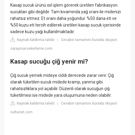
Kasap sucuk ürünü ısıl işlem görerek üretilen fabrikasyon
sucukları gibi değildir. Tam kıvamında yağ oranı ile midenizi
rahatsız etmez. Et oranı daha yoğundur. %50 dana eti ve
%50 kuzu eti tercih edilerek üretilen kasap sucuk içerisinde
sadece kuzu yağı kullanılmaktadır.
Kaynak kaldırma talebi
Cevabın tamamını burada okuyun:
|
saraymarsekerleme.com
Kasap sucuğu çiğ yenir mi?
Çiğ sucuk yemek mideye ciddi derecede zarar verir. Çiğ
olarak tüketilen sucuk midede kramp, yanma gibi
rahatsızlıklara yol açabilir. Düzenli olarak sucuğun çiğ
tüketilmesi ise midede yara oluşumuna neden olabilir.
Kaynak kaldırma talebi
Cevabın tamamını burada okuyun:
|
sultanet.com