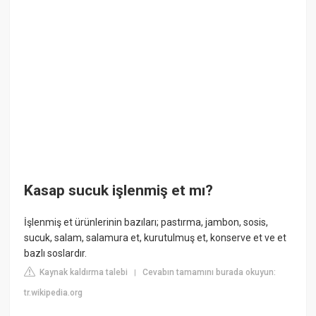
Kasap sucuk işlenmiş et mı?
İşlenmiş et ürünlerinin bazıları; pastırma, jambon, sosis,
sucuk, salam, salamura et, kurutulmuş et, konserve et ve et
bazlı soslardır.
Kaynak kaldırma talebi
Cevabın tamamını burada okuyun:
|
tr.wikipedia.org