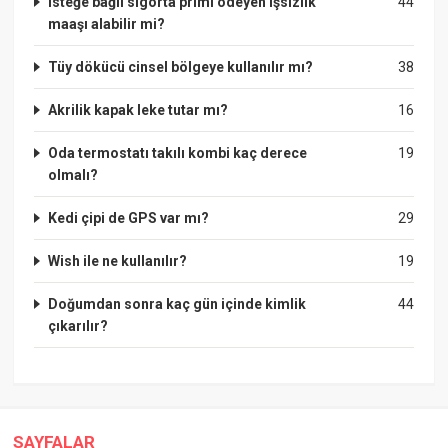
Isteğe bağlı sigorta primi ödeyen işsizlik
44
maaşı alabilir mi?
Tüy dökücü cinsel bölgeye kullanılır mı?
38
Akrilik kapak leke tutar mı?
16
Oda termostatı takılı kombi kaç derece
19
olmalı?
Kedi çipi de GPS var mı?
29
Wish ile ne kullanılır?
19
Doğumdan sonra kaç gün içinde kimlik
44
çıkarılır?
SAYFALAR