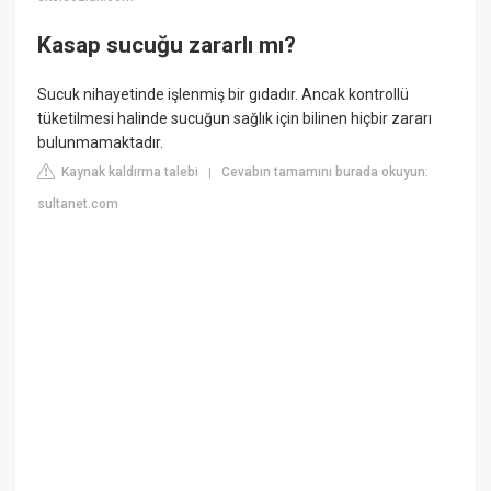
Kasap sucuğu zararlı mı?
Sucuk nihayetinde işlenmiş bir gıdadır. Ancak kontrollü
tüketilmesi halinde sucuğun sağlık için bilinen hiçbir zararı
bulunmamaktadır.
Kaynak kaldırma talebi
Cevabın tamamını burada okuyun:
|
sultanet.com