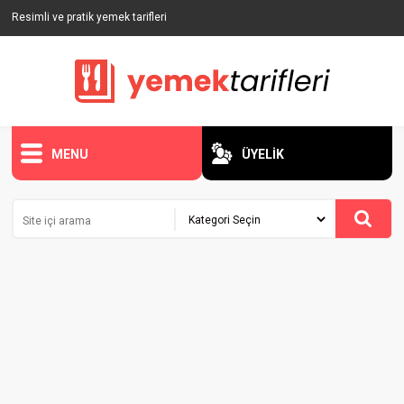
Resimli ve pratik yemek tarifleri
MENU
ÜYELİK