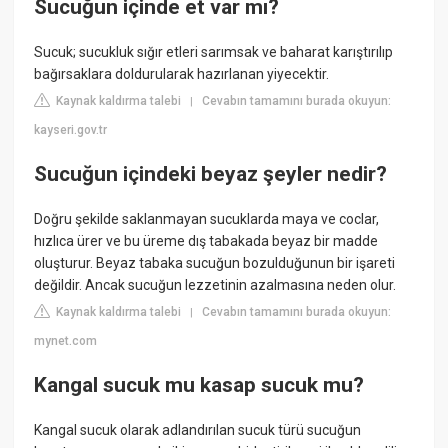
Sucuğun içinde et var mı?
Sucuk; sucukluk sığır etleri sarımsak ve baharat karıştırılıp
bağırsaklara doldurularak hazırlanan yiyecektir.
Kaynak kaldırma talebi
Cevabın tamamını burada okuyun:
|
kayseri.gov.tr
Sucuğun içindeki beyaz şeyler nedir?
Doğru şekilde saklanmayan sucuklarda maya ve coclar,
hızlıca ürer ve bu üreme dış tabakada beyaz bir madde
oluşturur. Beyaz tabaka sucuğun bozulduğunun bir işareti
değildir. Ancak sucuğun lezzetinin azalmasına neden olur.
Kaynak kaldırma talebi
Cevabın tamamını burada okuyun:
|
mynet.com
Kangal sucuk mu kasap sucuk mu?
Kangal sucuk olarak adlandırılan sucuk türü sucuğun