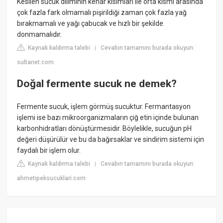
Kesilen sucuk diliminin kenar kısımları ile orta kısmı arasında
çok fazla fark olmamalı pişirildiği zaman çok fazla yağ
bırakmamalı ve yağı çabucak ve hızlı bir şekilde
donmamalıdır.
Kaynak kaldırma talebi
Cevabın tamamını burada okuyun:
|
sultanet.com
Doğal fermente sucuk ne demek?
Fermente sucuk, işlem görmüş sucuktur. Fermantasyon
işlemi ise bazı mikroorganizmaların çiğ etin içinde bulunan
karbonhidratları dönüştürmesidir. Böylelikle, sucuğun pH
değeri düşürülür ve bu da bağırsaklar ve sindirim sistemi için
faydalı bir işlem olur.
Kaynak kaldırma talebi
Cevabın tamamını burada okuyun:
|
ahmetipeksucuklari.com