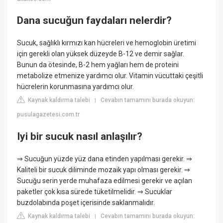
Dana sucuğun faydaları nelerdir?
Sucuk, sağlıklı kırmızı kan hücreleri ve hemoglobin üretimi
için gerekli olan yüksek düzeyde B-12 ve demir sağlar.
Bunun da ötesinde, B-2 hem yağları hem de proteini
metabolize etmenize yardımcı olur. Vitamin vücuttaki çeşitli
hücrelerin korunmasına yardımcı olur.
Kaynak kaldırma talebi
Cevabın tamamını burada okuyun:
|
pusulagazetesi.com.tr
Iyi bir sucuk nasıl anlaşılır?
⇒ Sucuğun yüzde yüz dana etinden yapılması gerekir. ⇒
Kaliteli bir sucuk diliminde mozaik yapı olması gerekir. ⇒
Sucuğu serin yerde muhafaza edilmesi gerekir ve açılan
paketler çok kısa sürede tüketilmelidir. ⇒ Sucuklar
buzdolabında poşet içerisinde saklanmalıdır.
Kaynak kaldırma talebi
Cevabın tamamını burada okuyun:
|