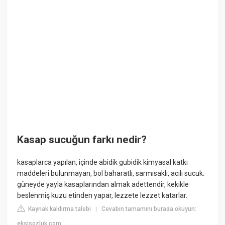
Kasap sucuğun farkı nedir?
kasaplarca yapılan, içinde abidik gubidik kimyasal katkı
maddeleri bulunmayan, bol baharatlı, sarmısaklı, acılı sucuk.
güneyde yayla kasaplarından almak adettendir, kekikle
beslenmiş kuzu etinden yapar, lezzete lezzet katarlar.
Kaynak kaldırma talebi
Cevabın tamamını burada okuyun:
|
eksisozluk.com