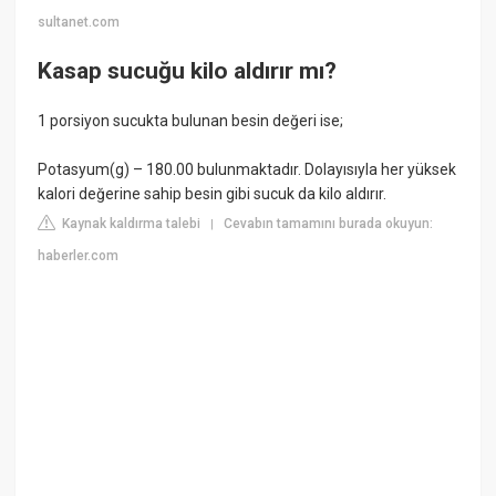
sultanet.com
Kasap sucuğu kilo aldırır mı?
1 porsiyon sucukta bulunan besin değeri ise;
Potasyum(g) – 180.00 bulunmaktadır. Dolayısıyla her yüksek
kalori değerine sahip besin gibi sucuk da kilo aldırır.
Kaynak kaldırma talebi
Cevabın tamamını burada okuyun:
|
haberler.com