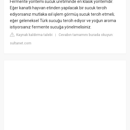
Fermente yöntemi sucuk üretiminde en klasik yöntemdir.
Eğer kanatlı hayvan etinden yapılacak bir sucuk tercih
ediyorsanız mutlaka ısıl işlem görmüş sucuk tercih etmeli;
eğer geleneksel Türk sucuğu tercih ediyor ve yoğun aroma
istiyorsanız fermente sucuğa yönelmelisiniz.
Kaynak kaldırma talebi
Cevabın tamamını burada okuyun:
|
sultanet.com