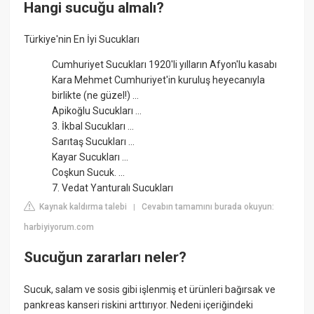
Hangi sucuğu almalı?
Türkiye'nin En İyi Sucukları
Cumhuriyet Sucukları 1920'li yılların Afyon'lu kasabı
Kara Mehmet Cumhuriyet'in kuruluş heyecanıyla
birlikte (ne güzel!) ...
Apikoğlu Sucukları ...
3. İkbal Sucukları ...
Sarıtaş Sucukları ...
Kayar Sucukları ...
Coşkun Sucuk. ...
7. Vedat Yanturalı Sucukları
Kaynak kaldırma talebi
Cevabın tamamını burada okuyun:
|
harbiyiyorum.com
Sucuğun zararları neler?
Sucuk, salam ve sosis gibi işlenmiş et ürünleri bağırsak ve
pankreas kanseri riskini arttırıyor. Nedeni içeriğindeki