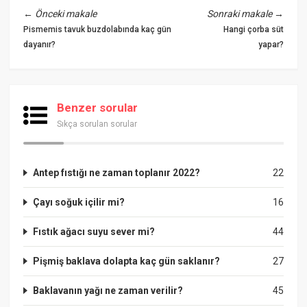
←
Önceki makale
Sonraki makale
→
Pismemis tavuk buzdolabında kaç gün
Hangi çorba süt
dayanır?
yapar?
Benzer sorular
Sıkça sorulan sorular
Antep fıstığı ne zaman toplanır 2022?
22
Çayı soğuk içilir mi?
16
Fıstık ağacı suyu sever mi?
44
Pişmiş baklava dolapta kaç gün saklanır?
27
Baklavanın yağı ne zaman verilir?
45