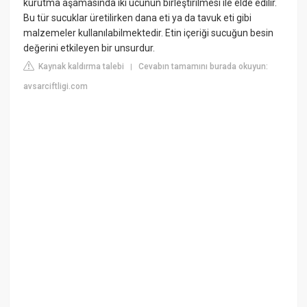
kurutma aşamasında iki ucunun birleştirilmesi ile elde edilir.
Bu tür sucuklar üretilirken dana eti ya da tavuk eti gibi
malzemeler kullanılabilmektedir. Etin içeriği sucuğun besin
değerini etkileyen bir unsurdur.
Kaynak kaldırma talebi
Cevabın tamamını burada okuyun:
|
avsarciftligi.com