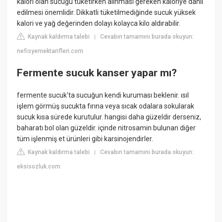
kalori olan sucuğu tüketirken alınması gereken kaloriye dâhil
edilmesi önemlidir. Dikkatli tüketilmediğinde sucuk yüksek
kalori ve yağ değerinden dolayı kolayca kilo aldırabilir.
Kaynak kaldırma talebi
Cevabın tamamını burada okuyun:
|
nefisyemektarifleri.com
Fermente sucuk kanser yapar mı?
fermente sucuk'ta sucuğun kendi kuruması beklenir. ısıl
işlem görmüş sucukta fırına veya sıcak odalara sokularak
sucuk kısa sürede kurutulur. hangisi daha güzeldir derseniz,
baharatı bol olan güzeldir. içinde nitrosamin bulunan diğer
tüm işlenmiş et ürünleri gibi karsinojendirler.
Kaynak kaldırma talebi
Cevabın tamamını burada okuyun:
|
eksisozluk.com