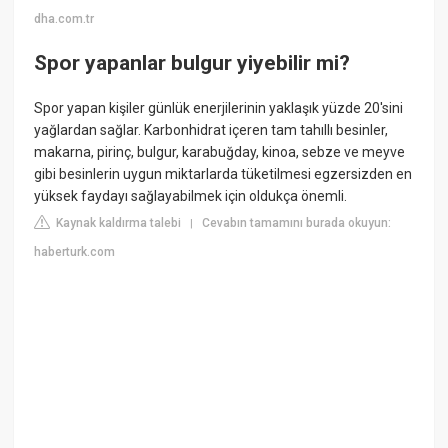
dha.com.tr
Spor yapanlar bulgur yiyebilir mi?
Spor yapan kişiler günlük enerjilerinin yaklaşık yüzde 20'sini
yağlardan sağlar. Karbonhidrat içeren tam tahıllı besinler,
makarna, pirinç, bulgur, karabuğday, kinoa, sebze ve meyve
gibi besinlerin uygun miktarlarda tüketilmesi egzersizden en
yüksek faydayı sağlayabilmek için oldukça önemli.
Kaynak kaldırma talebi
Cevabın tamamını burada okuyun:
|
haberturk.com