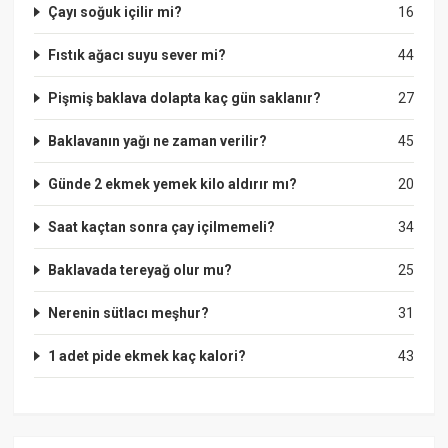
Çayı soğuk içilir mi?
16
Fıstık ağacı suyu sever mi?
44
Pişmiş baklava dolapta kaç gün saklanır?
27
Baklavanın yağı ne zaman verilir?
45
Günde 2 ekmek yemek kilo aldırır mı?
20
Saat kaçtan sonra çay içilmemeli?
34
Baklavada tereyağ olur mu?
25
Nerenin sütlacı meşhur?
31
1 adet pide ekmek kaç kalori?
43