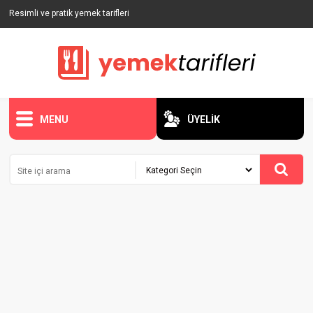
Resimli ve pratik yemek tarifleri
MENU
ÜYELİK