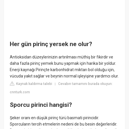
Her gün pirinç yersek ne olur?
Antioksidan düzeylerinizin artırılması müthiş bir fikirdir ve
daha fazla pirinç yemek bunu yapmak için harika bir yoldur.
Enerji kaynağı Pirinçte karbonhidrat miktarı bol olduğu için,
vücuda yakıt sağlar ve beynin normal işleyişine yardımcı olur.
Kaynak kaldırma talebi
Cevabın tamamını burada okuyun:
|
cnnturk.com
Sporcu pirinci hangisi?
Şeker oranı en düşük pirinç türü basmati pirincidir.
Sporcuların tercih etmelerin nedeni de bu besin değerleridir.