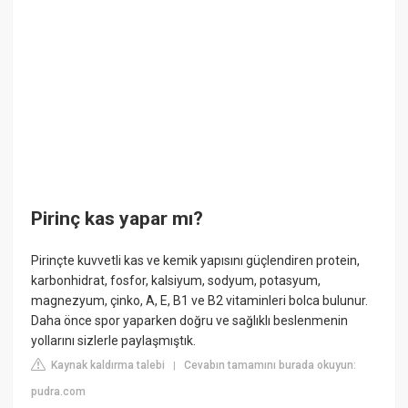
Pirinç kas yapar mı?
Pirinçte kuvvetli kas ve kemik yapısını güçlendiren protein,
karbonhidrat, fosfor, kalsiyum, sodyum, potasyum,
magnezyum, çinko, A, E, B1 ve B2 vitaminleri bolca bulunur.
Daha önce spor yaparken doğru ve sağlıklı beslenmenin
yollarını sizlerle paylaşmıştık.
Kaynak kaldırma talebi
Cevabın tamamını burada okuyun:
|
pudra.com