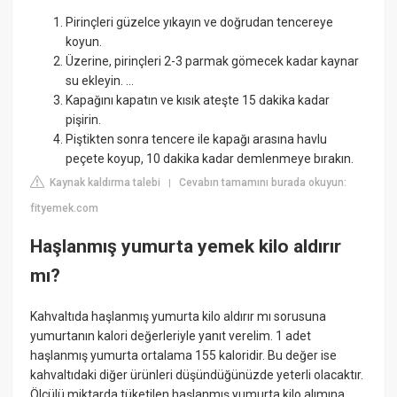
Pirinçleri güzelce yıkayın ve doğrudan tencereye
koyun.
Üzerine, pirinçleri 2-3 parmak gömecek kadar kaynar
su ekleyin. ...
Kapağını kapatın ve kısık ateşte 15 dakika kadar
pişirin.
Piştikten sonra tencere ile kapağı arasına havlu
peçete koyup, 10 dakika kadar demlenmeye bırakın.
Kaynak kaldırma talebi
Cevabın tamamını burada okuyun:
|
fityemek.com
Haşlanmış yumurta yemek kilo aldırır
mı?
Kahvaltıda haşlanmış yumurta kilo aldırır mı sorusuna
yumurtanın kalori değerleriyle yanıt verelim. 1 adet
haşlanmış yumurta ortalama 155 kaloridir. Bu değer ise
kahvaltıdaki diğer ürünleri düşündüğünüzde yeterli olacaktır.
Ölçülü miktarda tüketilen haşlanmış yumurta kilo alımına