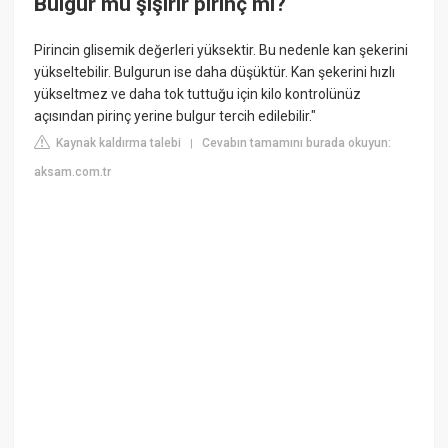
Bulgur mu şişirir pirinç mi?
Pirincin glisemik değerleri yüksektir. Bu nedenle kan şekerini
yükseltebilir. Bulgurun ise daha düşüktür. Kan şekerini hızlı
yükseltmez ve daha tok tuttuğu için kilo kontrolünüz
açısından pirinç yerine bulgur tercih edilebilir."
Kaynak kaldırma talebi
Cevabın tamamını burada okuyun:
|
aksam.com.tr