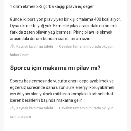
1 dilim ekmek 2-3 çorba kaşığı pilava eş değer
Günde iki porsiyon pilav yiyen bir kişi ortalama 400 kcal alıyor.
Oysa ekmekte yağ yok. Ekmekle pilav arasındaki en önemli
fark da zaten pilavın yağ içermesi. Pirinç pilavı ile ekmek
arasındaki durum bundan ibaret, tercih sizin.
Kaynak kaldırma talebi
Cevabın tamamını burada okuyun:
|
haber7.com
Sporcu için makarna mı pilav mı?
Sporcu beslenmesinde vücutta enerji depolayabilmek ve
egzersiz sürecinde daha uzun süre enerjiyi koruyabilmek
için ihtiyacı olan yüksek miktarda kompleks karbonhidrat
içeren besinlerin başında makarna gelir.
Kaynak kaldırma talebi
Cevabın tamamını burada okuyun:
|
rafinera.com