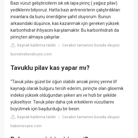
Bazı vücut geliştiricilerin sık sık lapa pirinç ( yağsız pilav)
yediklerini biliyoruz. Hatta bazı antrenörlerin çalıştırdıkları
insanlara da bunu önerdiğine şahit oluyorum. Bunun
arkasındaki düşünce, kas kazanmak için gereken yüksek
karbonhidrat ihtiyacını karşılamaktır. Bu karbonhidratı da
pirinçten almaya çalışırlar.
Kaynak kaldırma talebi
Cevabın tamamını burada okuyun:
|
kuvvetvekondisyon.com
Tavuklu pilav kas yapar mı?
“Tavuk pilav güzel bir öğün olabilir ancak pirinç yerine lif
kaynağı olarak bulguru tercih ederim, pirinçte olan glisemik
indeksi yüksek olduğundan şekeri ani ve hızlı bir şekilde
yükseltiyor. Tavuk pilav daha çok erkeklerin vücutlarını
büyütmek için başdurduğu bir besin.
Kaynak kaldırma talebi
Cevabın tamamını burada okuyun:
|
habervesaire.com