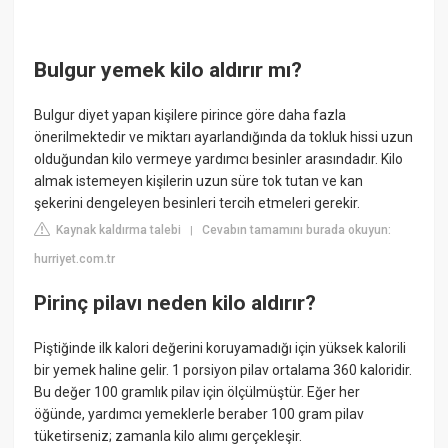
Bulgur yemek kilo aldırır mı?
Bulgur diyet yapan kişilere pirince göre daha fazla
önerilmektedir ve miktarı ayarlandığında da tokluk hissi uzun
olduğundan kilo vermeye yardımcı besinler arasındadır. Kilo
almak istemeyen kişilerin uzun süre tok tutan ve kan
şekerini dengeleyen besinleri tercih etmeleri gerekir.
Kaynak kaldırma talebi
Cevabın tamamını burada okuyun:
|
hurriyet.com.tr
Pirinç pilavı neden kilo aldırır?
Piştiğinde ilk kalori değerini koruyamadığı için yüksek kalorili
bir yemek haline gelir. 1 porsiyon pilav ortalama 360 kaloridir.
Bu değer 100 gramlık pilav için ölçülmüştür. Eğer her
öğünde, yardımcı yemeklerle beraber 100 gram pilav
tüketirseniz; zamanla kilo alımı gerçekleşir.