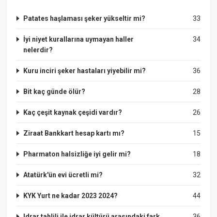
Patates haşlaması şeker yükseltir mi?
33
İyi niyet kurallarına uymayan haller
34
nelerdir?
Kuru inciri şeker hastaları yiyebilir mi?
36
Bit kaç günde ölür?
28
Kaç çeşit kaynak çeşidi vardır?
26
Ziraat Bankkart hesap kartı mı?
15
Pharmaton halsizliğe iyi gelir mi?
18
Atatürk'ün evi ücretli mi?
32
KYK Yurt ne kadar 2023 2024?
44
Idrar tahlili ile idrar kültürü arasındaki fark
36