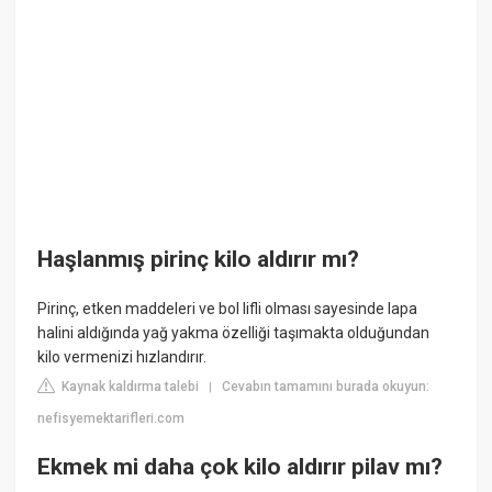
Haşlanmış pirinç kilo aldırır mı?
Pirinç, etken maddeleri ve bol lifli olması sayesinde lapa
halini aldığında yağ yakma özelliği taşımakta olduğundan
kilo vermenizi hızlandırır.
Kaynak kaldırma talebi
Cevabın tamamını burada okuyun:
|
nefisyemektarifleri.com
Ekmek mi daha çok kilo aldırır pilav mı?