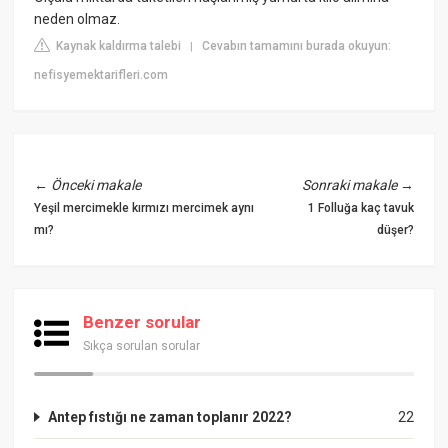
neden olmaz.
Kaynak kaldırma talebi
Cevabın tamamını burada okuyun:
|
nefisyemektarifleri.com
←
Önceki makale
Sonraki makale
→
Yeşil mercimekle kırmızı mercimek aynı
1 Folluğa kaç tavuk
mı?
düşer?
Benzer sorular
Sıkça sorulan sorular
Antep fıstığı ne zaman toplanır 2022?
22