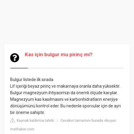
Kas için bulgur mu pirinç mi?
Bulgur listede ilk sırada.
Lif içeriği beyaz pirinç ve makarnaya oranla daha yüksektir.
Bulgur magnezyum ihtiyacımızı da önemli ölçüde karşılar.
Magnezyum kas kasılmasını ve karbonhidratların enerjiye
dönüşümünü kontrol eder. Bu nedenle sporcular için de ayrı
bir öneme sahiptir.
Kaynak kaldırma talebi
Cevabın tamamını burada okuyun:
|
methaber.com