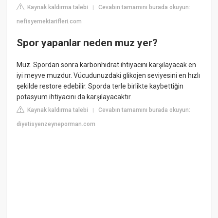
Kaynak kaldırma talebi
Cevabın tamamını burada okuyun:
|
nefisyemektarifleri.com
Spor yapanlar neden muz yer?
Muz. Spordan sonra karbonhidrat ihtiyacını karşılayacak en
iyi meyve muzdur. Vücudunuzdaki glikojen seviyesini en hızlı
şekilde restore edebilir. Sporda terle birlikte kaybettiğin
potasyum ihtiyacını da karşılayacaktır.
Kaynak kaldırma talebi
Cevabın tamamını burada okuyun:
|
diyetisyenzeyneporman.com