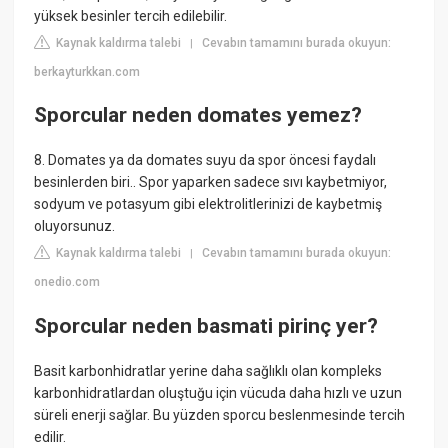
yüksek besinler tercih edilebilir.
Kaynak kaldırma talebi
Cevabın tamamını burada okuyun:
|
berkayturkkan.com
Sporcular neden domates yemez?
8. Domates ya da domates suyu da spor öncesi faydalı
besinlerden biri.. Spor yaparken sadece sıvı kaybetmiyor,
sodyum ve potasyum gibi elektrolitlerinizi de kaybetmiş
oluyorsunuz.
Kaynak kaldırma talebi
Cevabın tamamını burada okuyun:
|
onedio.com
Sporcular neden basmati pirinç yer?
Basit karbonhidratlar yerine daha sağlıklı olan kompleks
karbonhidratlardan oluştuğu için vücuda daha hızlı ve uzun
süreli enerji sağlar. Bu yüzden sporcu beslenmesinde tercih
edilir.