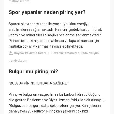
methaber.com
Spor yapanlar neden pirinç yer?
Sporcu pilavı sporcuların ihtiyaç duydukları enerjiyi
alabilmelerini sağlamaktadır. Pirincin içindeki karbonhidrat,
vitamin ve mineraller ile sağlıklı beslenme sağlanmaktadır.
Pirincin içindeki nişastanın atılması ve lapa olmaması için
mutlaka çok iyi yıkanması tavsiye edilmektedir.
Kaynak kaldırma talebi
Cevabın tamamını burada okuyun:
|
trendyol.com
Bulgur mu pirinç mi?
"BULGUR PİRİNÇTEN DAHA SAĞLIKLI"
Pirinç ve bulgurun vazgeçilmez bir karbonhidrat olduğunu
dile getiren Beslenme ve Diyet Uzmanı Yıldız Melek Aksoylu,
"Bulgur, pirince göre daha çok protein içeriyor. Kan şekerini
daha yavaş yükseltiyor. Pirinç kan şekerini çok hızlı