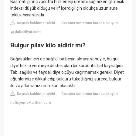
Basmati pirinç vücutta hızlı enerji üretimi sağlarken glimesik
indeksi düşük olduğu ve lif içerdiği için oldukça uzun süre
tokluk hissi yaratır.
Kaynak kaldırma talebi
Cevabın tamamını burada okuyun:
|
yaylabakliyat.com
Bulgur pilav kilo aldirir mı?
Bağırsaklar için de sağlıklı bir besin olması yönüyle, bulgur
diyette kilo vermeye destek olan bir karbonhidrat kaynağıdır.
Tabi sağlıklı ve faydalı diye ölçüyü kaçırmamak gerekli. Diyet
öğünlerinize dikkat edip bulguru tükettiğiniz sürece, bulgur
ile zayıflamanız mümkün olacaktır.
Kaynak kaldırma talebi
Cevabın tamamını burada okuyun:
|
nefisyemektarifleri.com