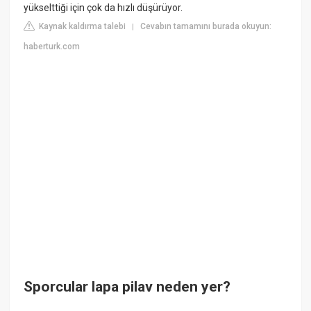
yükselttiği için çok da hızlı düşürüyor.
Kaynak kaldırma talebi
Cevabın tamamını burada okuyun:
|
haberturk.com
Sporcular lapa pilav neden yer?