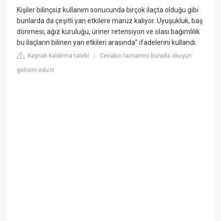
Kişiler bilinçsiz kullanım sonucunda birçok ilaçta olduğu gibi
bunlarda da çeşitli yan etkilere maruz kalıyor. Uyuşukluk, baş
dönmesi, ağız kuruluğu, üriner retensiyon ve olası bağımlılık
bu ilaçların bilinen yan etkileri arasında” ifadelerini kullandı.
Kaynak kaldırma talebi
Cevabın tamamını burada okuyun:
|
gelisim.edu.tr