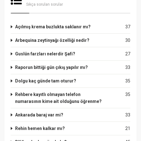
Sıkça sorulan sorular
Açılmış krema buzlukta saklanır mı?
37
Arbequina zeytinyağı özelliği nedir?
30
Guslün farzları nelerdir Şafi?
27
Raporun bittiği gün çıkış yapılır mı?
33
Dolgu kaç günde tam oturur?
35
Rehbere kayıtlı olmayan telefon
35
numarasının kime ait olduğunu öğrenme?
Ankarada baraj var mi?
33
Rehin hemen kalkar mı?
21