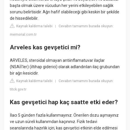
başta olmak üzere vücudun her yerini etkileyebilen sağlık
sorunu belirtisidir. Ağrı hafif olabileceği gibi keskin bir şekilde
de hissedilebilir.
Kaynak kaldırma talebi
Cevabın tamamını burada okuyun:
|
memorial.com.tr
Arveles kas gevşetici mi?
ARVELES, steroidal olmayan antiinflamatuvar ilaçlar
(NSAİİ'ler) (iltihap giderici) olarak adlandırılan ilaç grubundan
bir ağrı kesicidir.
Kaynak kaldırma talebi
Cevabın tamamını burada okuyun:
|
titck.gov.tr
Kas gevşetici hap kaç saatte etki eder?
İlacı 5 günden fazla kullanmayınız. Önerilen dozu aşmayınız
ve uzun süreli kullanımdan kaçınınız. Fizik tedavi
seanslarında hazırlık için; kas gevşetici etkinin elde edilmesi