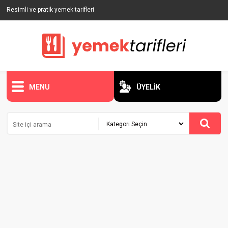
Resimli ve pratik yemek tarifleri
MENU
ÜYELİK