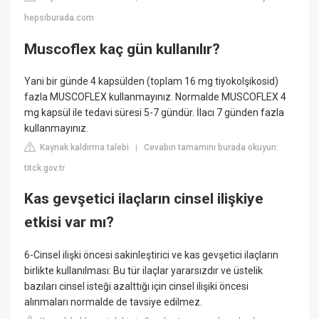
hepsiburada.com
Muscoflex kaç gün kullanılır?
Yani bir günde 4 kapsülden (toplam 16 mg tiyokolşikosid)
fazla MUSCOFLEX kullanmayınız. Normalde MUSCOFLEX 4
mg kapsül ile tedavi süresi 5-7 gündür. İlacı 7 günden fazla
kullanmayınız.
Kaynak kaldırma talebi
Cevabın tamamını burada okuyun:
|
titck.gov.tr
Kas gevşetici ilaçların cinsel ilişkiye
etkisi var mı?
6-Cinsel ilişki öncesi sakinleştirici ve kas gevşetici ilaçların
birlikte kullanılması: Bu tür ilaçlar yararsızdır ve üstelik
bazıları cinsel isteği azalttığı için cinsel ilişiki öncesi
alınmaları normalde de tavsiye edilmez.