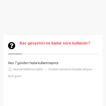
Kas gevşetici ne kadar süre kullanılır?
İlacı 7 günden fazla kullanmayınız.
Kaynak kaldırma talebi
Cevabın tamamını burada okuyun:
|
titck.gov.tr