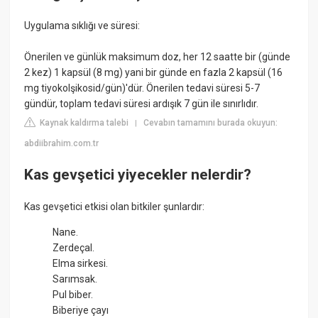
Uygulama sıklığı ve süresi:
Önerilen ve günlük maksimum doz, her 12 saatte bir (günde
2 kez) 1 kapsül (8 mg) yani bir günde en fazla 2 kapsül (16
mg tiyokolşikosid/gün)'dür. Önerilen tedavi süresi 5-7
gündür, toplam tedavi süresi ardışık 7 gün ile sınırlıdır.
Kaynak kaldırma talebi
Cevabın tamamını burada okuyun:
|
abdiibrahim.com.tr
Kas gevşetici yiyecekler nelerdir?
Kas gevşetici etkisi olan bitkiler şunlardır:
Nane.
Zerdeçal.
Elma sirkesi.
Sarımsak.
Pul biber.
Biberiye çayı