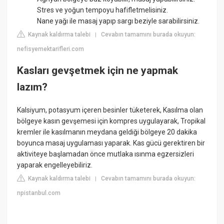
Stres ve yoğun tempoyu hafifletmelisiniz.
Nane yağı ile masaj yapıp sargı beziyle sarabilirsiniz.
Kaynak kaldırma talebi
Cevabın tamamını burada okuyun:
|
nefisyemektarifleri.com
Kasları gevşetmek için ne yapmak
lazım?
Kalsiyum, potasyum içeren besinler tüketerek, Kasılma olan
bölgeye kasın gevşemesi için kompres uygulayarak, Tropikal
kremler ile kasılmanın meydana geldiği bölgeye 20 dakika
boyunca masaj uygulaması yaparak. Kas gücü gerektiren bir
aktiviteye başlamadan önce mutlaka ısınma egzersizleri
yaparak engelleyebiliriz.
Kaynak kaldırma talebi
Cevabın tamamını burada okuyun:
|
npistanbul.com