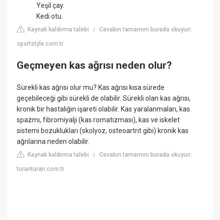
Yeşil çay.
Kedi otu.
Kaynak kaldırma talebi
Cevabın tamamını burada okuyun:
|
sportstyle.com.tr
Geçmeyen kas ağrısı neden olur?
Sürekli kas ağrısı olur mu? Kas ağrısı kısa sürede
geçebileceği gibi sürekli de olabilir. Sürekli olan kas ağrısı,
kronik bir hastalığın işareti olabilir. Kas yaralanmaları, kas
spazmı, fibromiyalji (kas romatizması), kas ve iskelet
sistemi bozuklukları (skolyoz, osteoartrit gibi) kronik kas
ağrılarına neden olabilir.
Kaynak kaldırma talebi
Cevabın tamamını burada okuyun:
|
turanturan.com.tr