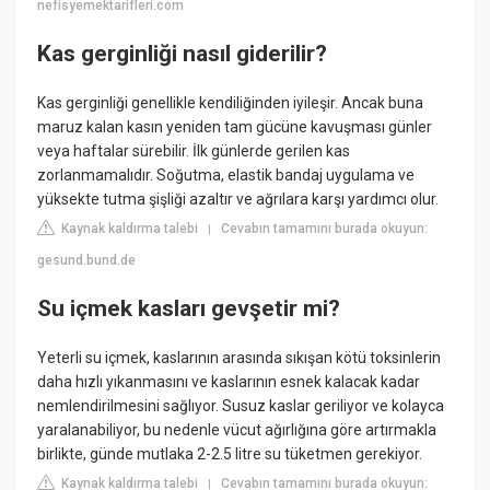
nefisyemektarifleri.com
Kas gerginliği nasıl giderilir?
Kas gerginliği genellikle kendiliğinden iyileşir. Ancak buna
maruz kalan kasın yeniden tam gücüne kavuşması günler
veya haftalar sürebilir. İlk günlerde gerilen kas
zorlanmamalıdır. Soğutma, elastik bandaj uygulama ve
yüksekte tutma şişliği azaltır ve ağrılara karşı yardımcı olur.
Kaynak kaldırma talebi
Cevabın tamamını burada okuyun:
|
gesund.bund.de
Su içmek kasları gevşetir mi?
Yeterli su içmek, kaslarının arasında sıkışan kötü toksinlerin
daha hızlı yıkanmasını ve kaslarının esnek kalacak kadar
nemlendirilmesini sağlıyor. Susuz kaslar geriliyor ve kolayca
yaralanabiliyor, bu nedenle vücut ağırlığına göre artırmakla
birlikte, günde mutlaka 2-2.5 litre su tüketmen gerekiyor.
Kaynak kaldırma talebi
Cevabın tamamını burada okuyun:
|