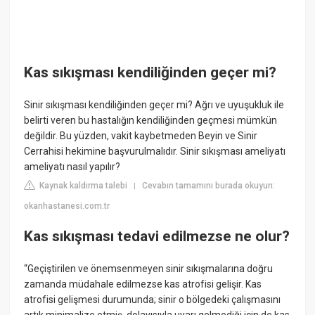
Kas sıkışması kendiliğinden geçer mi?
Sinir sıkışması kendiliğinden geçer mi? Ağrı ve uyuşukluk ile
belirti veren bu hastalığın kendiliğinden geçmesi mümkün
değildir. Bu yüzden, vakit kaybetmeden Beyin ve Sinir
Cerrahisi hekimine başvurulmalıdır. Sinir sıkışması ameliyatı
ameliyatı nasıl yapılır?
Kaynak kaldırma talebi
Cevabın tamamını burada okuyun:
|
okanhastanesi.com.tr
Kas sıkışması tedavi edilmezse ne olur?
“Geçiştirilen ve önemsenmeyen sinir sıkışmalarına doğru
zamanda müdahale edilmezse kas atrofisi gelişir. Kas
atrofisi gelişmesi durumunda; sinir o bölgedeki çalışmasını
artık minimalize etmiş, dolayısıyla uyarı gelmediği için de kas