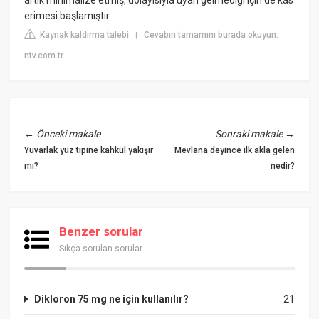
erimesi başlamıştır.
Kaynak kaldırma talebi
Cevabın tamamını burada okuyun:
|
ntv.com.tr
←
Önceki makale
Sonraki makale
→
Yuvarlak yüz tipine kahkül yakışır
Mevlana deyince ilk akla gelen
mı?
nedir?
Benzer sorular
Sıkça sorulan sorular
Dikloron 75 mg ne için kullanılır?
21