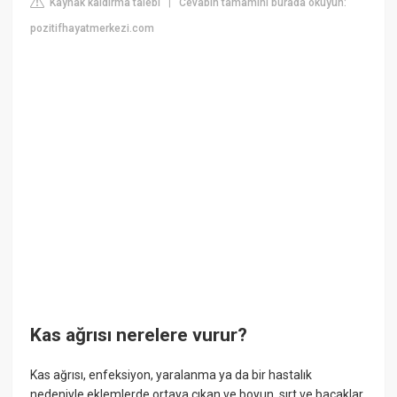
Kaynak kaldırma talebi
Cevabın tamamını burada okuyun:
|
pozitifhayatmerkezi.com
Kas ağrısı nerelere vurur?
Kas ağrısı, enfeksiyon, yaralanma ya da bir hastalık
nedeniyle eklemlerde ortaya çıkan ve boyun, sırt ve bacaklar