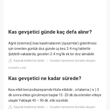
Kas gevşetici günde kaç defa alınır?
Ağrılı (istemsiz) kas kasılmalarının (spazmlar) giderilmesi
için önerilen günlük doz günde üç kez 2-4 mg tablettir.
Şiddetli vakalarda, geceleri 2-4 mg'lık ek bir doz alınabilir.
Kaynak kaldırma talebi
Cevabın tamamını burada okuyun:
|
novartis.com
Kas gevşetici ne kadar sürede?
Kısa etkili benzodiazepamdır.Hızla etkilidir , ortalama ( iv ) 3
dk sonra etkisi görülmeye başlar.15 -20 dk.da istenilen etkiye
ulaşılır.Yaklaşık 45 – 90 dk. etki sürelidir.
Kaynak kaldırma talebi
Cevabın tamamını burada okuyun:
|