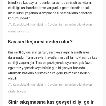
bilindik ve kapsayıcı nedenleri arasında sinir, stres, vitamin
eksikliği, ani hareketler ve yorgunluk gelmektedir ancak
uzun süreli yaşanan kramplar bazı hastalıkların habercisi
konumundadır.
Kaynak kaldırma talebi
Cevabın tamamını burada okuyun:
|
memorial.com.tr
Kas sertleşmesi neden olur?
Kas sertliği, kasların gergin, sert veya ağrılı hissettirmesi
durumudur. Tüm bireyler hayatlarının belli bir noktasında kas
sertliği yaşamıştır. Ters bir pozisyonda uyumak, çok fazla
egzersiz yapmak veya bütün gün bilgisayar başında
oturmak, kasların ağrımasına ve gerili kalmasına neden
olabilir.
Kaynak kaldırma talebi
Cevabın tamamını burada okuyun:
|
vitafenix.com
Sinir sıkışmasına kas gevşetici iyi gelir