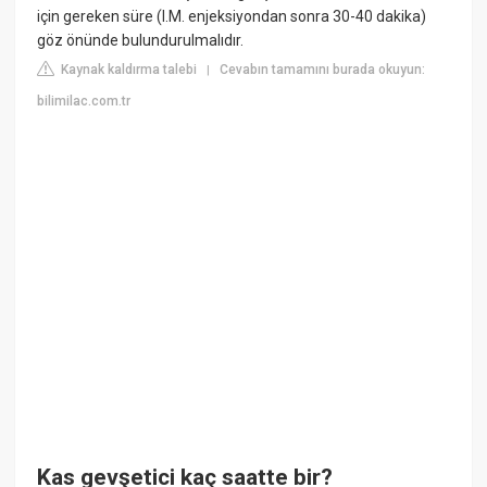
için gereken süre (I.M. enjeksiyondan sonra 30-40 dakika)
göz önünde bulundurulmalıdır.
Kaynak kaldırma talebi
Cevabın tamamını burada okuyun:
|
bilimilac.com.tr
Kas gevşetici kaç saatte bir?