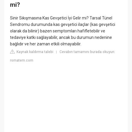
mi?
Sinir Sıkışmasına Kas Gevşetici İyi Gelir mi? Tarsal Tünel
Sendromu durumunda kas gevşetici ilaçlar (kas gevşetici
olarak da bilinir) bazen semptomları hafifletebilir ve
tedaviye katkı sağlayabilir, ancak bu durumun nedenine
bağlıdır ve her zaman etkili olmayabilir.
Kaynak kaldırma talebi
Cevabın tamamını burada okuyun:
|
romatem.com