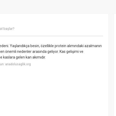
ıl başlar?
deni. Yaşlandıkça besin, özellikle protein alımındaki azalmanın
an en önemli nedenler arasında geliyor. Kas gelişimi ve
de kaslara gelen kan akımıdır.
un: anadolusaglik.org