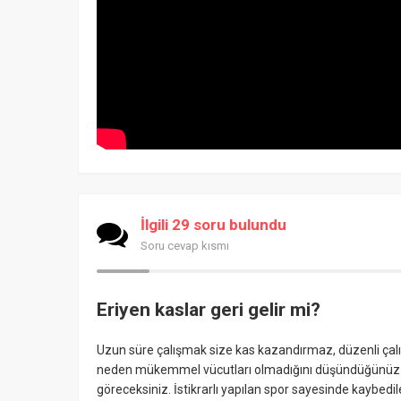
İlgili 29 soru bulundu
Soru cevap kısmı
Eriyen kaslar geri gelir mi?
Uzun süre çalışmak size kas kazandırmaz, düzenli çalışm
neden mükemmel vücutları olmadığını düşündüğünüz z
göreceksiniz. İstikrarlı yapılan spor sayesinde kaybedile