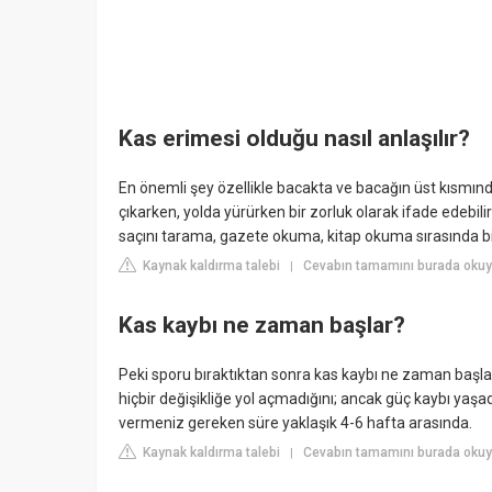
Kas erimesi olduğu nasıl anlaşılır?
En önemli şey özellikle bacakta ve bacağın üst kısmınd
çıkarken, yolda yürürken bir zorluk olarak ifade edebilir
saçını tarama, gazete okuma, kitap okuma sırasında bir 
Kaynak kaldırma talebi
Cevabın tamamını burada okuyu
|
Kas kaybı ne zaman başlar?
Peki sporu bıraktıktan sonra kas kaybı ne zaman başl
hiçbir değişikliğe yol açmadığını; ancak güç kaybı yaş
vermeniz gereken süre yaklaşık 4-6 hafta arasında.
Kaynak kaldırma talebi
Cevabın tamamını burada okuyu
|