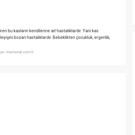
en bu kasların kendilerine ait hastalıklardır. Yani kas
leyişini bozan hastalıklardır. Bebeklikten çocukluk, ergenlik,
un: memorial.com.tr