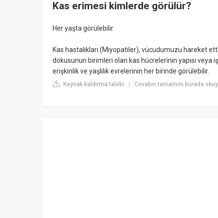
Kas erimesi kimlerde görülür?
Her yaşta görülebilir
Kas hastalıkları (Miyopatiler), vücudumuzu hareket ettir
dokusunun birimleri olan kas hücrelerinin yapısı veya iş
erişkinlik ve yaşlılık evrelerinin her birinde görülebilir.
Kaynak kaldırma talebi
Cevabın tamamını burada okuy
|