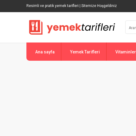
Resimli ve pratik yemek tarifleri | Sitemize Hoşgeldiniz
Ana sayfa
Yemek Tarifleri
Vitaminler