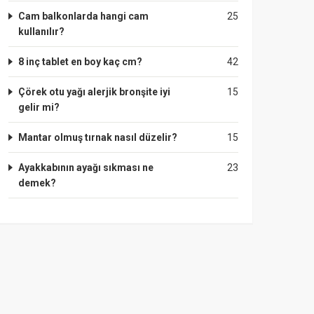
Cam balkonlarda hangi cam
25
kullanılır?
8 inç tablet en boy kaç cm?
42
Çörek otu yağı alerjik bronşite iyi
15
gelir mi?
Mantar olmuş tırnak nasıl düzelir?
15
Ayakkabının ayağı sıkması ne
23
demek?