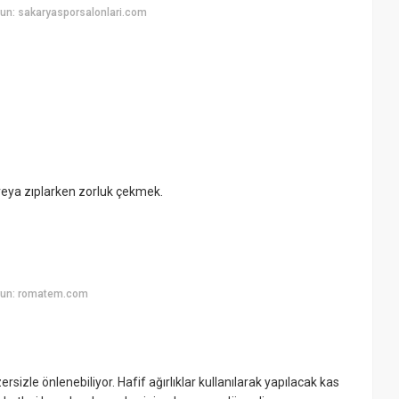
un: sakaryasporsalonlari.com
veya zıplarken zorluk çekmek.
yun: romatem.com
izle önlenebiliyor. Hafif ağırlıklar kullanılarak yapılacak kas