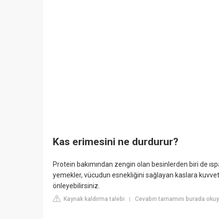
Kas erimesini ne durdurur?
Protein bakımından zengin olan besinlerden biri de ıspa
yemekler, vücudun esnekliğini sağlayan kaslara kuvvet 
önleyebilirsiniz.
Kaynak kaldırma talebi
Cevabın tamamını burada okuyu
|