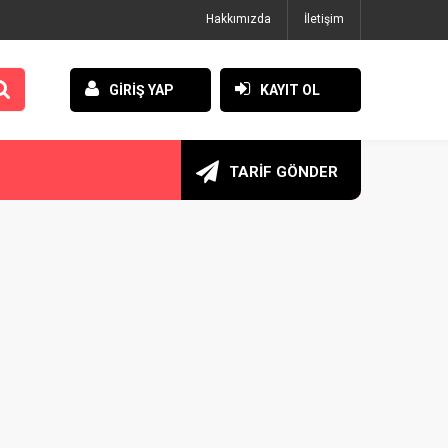
Hakkımızda
İletişim
GİRİŞ YAP
KAYIT OL
TARİF GÖNDER