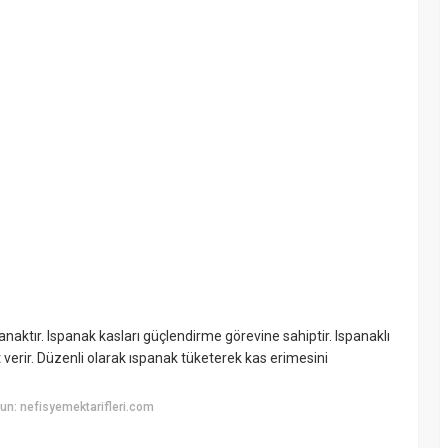
naktır. Ispanak kasları güçlendirme görevine sahiptir. Ispanaklı
verir. Düzenli olarak ıspanak tüketerek kas erimesini
n: nefisyemektarifleri.com