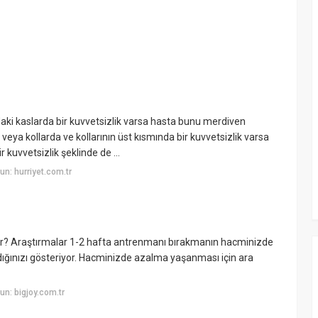
aki kaslarda bir kuvvetsizlik varsa hasta bunu merdiven
 veya kollarda ve kollarının üst kısmında bir kuvvetsizlik varsa
kuvvetsizlik şeklinde de ...
n: hurriyet.com.tr
ar? Araştırmalar 1-2 hafta antrenmanı bırakmanın hacminizde
adığınızı gösteriyor. Hacminizde azalma yaşanması için ara
n: bigjoy.com.tr