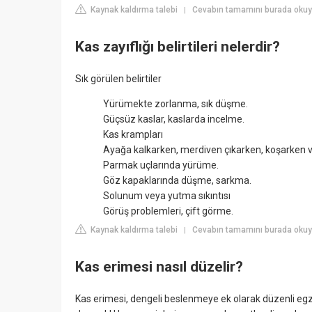
Kaynak kaldırma talebi
Cevabın tamamını burada okuy
|
Kas zayıflığı belirtileri nelerdir?
Sık görülen belirtiler
Yürümekte zorlanma, sık düşme.
Güçsüz kaslar, kaslarda incelme.
Kas krampları
Ayağa kalkarken, merdiven çıkarken, koşarken 
Parmak uçlarında yürüme.
Göz kapaklarında düşme, sarkma.
Solunum veya yutma sıkıntısı
Görüş problemleri, çift görme.
Kaynak kaldırma talebi
Cevabın tamamını burada oku
|
Kas erimesi nasıl düzelir?
Kas erimesi, dengeli beslenmeye ek olarak düzenli egzers