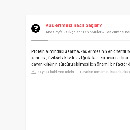
Kas erimesi nasıl başlar?
Ana Sayfa
»
Sıkça sorulan sorular
» Kas erimesi nas
Protein alımındaki azalma, kas erimesinin en önemli ne
yanı sıra, fiziksel aktivite azlığı da kas erimesini artır
dayanıklılığının sürdürülebilmesi için önemli bir faktör 
Kaynak kaldırma talebi
Cevabın tamamını burada okuy
|