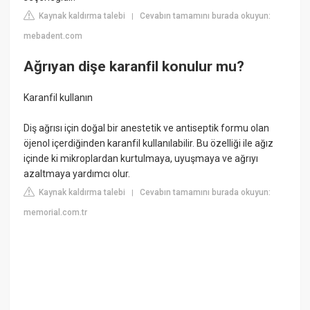
Kaynak kaldırma talebi
Cevabın tamamını burada okuyun:
|
mebadent.com
Ağrıyan dişe karanfil konulur mu?
Karanfil kullanın
Diş ağrısı için doğal bir anestetik ve antiseptik formu olan
öjenol içerdiğinden karanfil kullanılabilir. Bu özelliği ile ağız
içinde ki mikroplardan kurtulmaya, uyuşmaya ve ağrıyı
azaltmaya yardımcı olur.
Kaynak kaldırma talebi
Cevabın tamamını burada okuyun:
|
memorial.com.tr