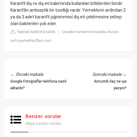
Karanfil diş ve diş eti bakımında kullanılan bitkilerden biridir.
Karanfilin antiseptik bir özelliği vardır. Yemeklerin ardından 2
ya da 3 adet karanfil çiğnenmesi diş eti çekilmesine sebep
olan bakterileri yok eder.
Kaynak kaldırma talebi
Cevabın tamamını burada okuyun:
|
nefisyemektarifleri.com
←
Önceki makale
Sonraki makale
→
Google Fotoğraflar telefona nasıl
Aircomb ilaç ne işe
aktarılır?
yarıyor?
Benzer sorular
Sıkça sorulan sorular