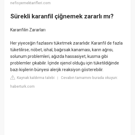
nefisyemektarifleri.com
Sürekli karanfil çiğnemek zararlı mı?
Karanfilin Zararları
Her yiyeceğin fazlasını tüketmek zararlıdır. Karanfil de fazla
tüketilirse; nöbet, ishal, bağırsak kanaması, karın ağrısı,
solunum problemleri, ağızda hassasiyet, kusma gibi
problemler çıkabilir. İçinde ojenol olduğu için tüketildiğinde
bazı kişilerin bünyesi alerjik reaksiyon gösterebilir.
Kaynak kaldırma talebi
Cevabın tamamını burada okuyun:
|
haberturk.com