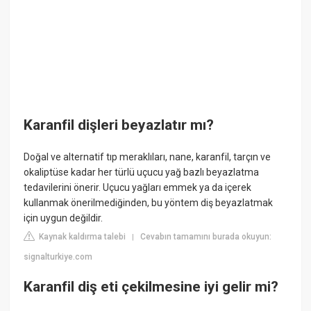
Karanfil dişleri beyazlatır mı?
Doğal ve alternatif tıp meraklıları, nane, karanfil, tarçın ve
okaliptüse kadar her türlü uçucu yağ bazlı beyazlatma
tedavilerini önerir. Uçucu yağları emmek ya da içerek
kullanmak önerilmediğinden, bu yöntem diş beyazlatmak
için uygun değildir.
Kaynak kaldırma talebi
Cevabın tamamını burada okuyun:
|
signalturkiye.com
Karanfil diş eti çekilmesine iyi gelir mi?