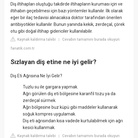
Diş iltihapları oluştuğu takdirde iltihapların kuruması için ve
iltihabın geçebilmesi için bazı yöntemler kullanılır. İlk olarak
eğer bir ilaç tedavisi alınacaksa doktor tarafından önerilen
antibiyotikler kullanılır. Bunun yanında kekik, zerdeçal, çörek
otu gibi doğal iltihap gidericiler kullanılabilir.
Kaynak kaldırma talebi
Cevabın tamamını burada okuyun:
|
fanatik.com.tr
Sızlayan diş etine ne iyi gelir?
Diş Eti Ağrısına Ne İyi Gelir?
Tuzlu su ile gargara yapmak.
Ağrı görülen diş eti bölgesine karanfil tozu ya da
zerdeçal sürmek.
Ağrı bölgesine buz küpü gibi maddeler kullanarak
soğuk kompres uygulamak.
Diş eti ağrısından kısa vadede kurtulabilmek için ağrı
kesici kullanmak.
Kaynak kaldırma talebi
Cevabın tamamını burada okuyun:
|