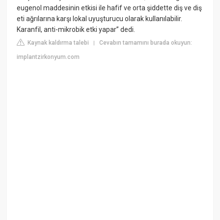
eugenol maddesinin etkisi ile hafif ve orta şiddette diş ve diş
eti ağrılarına karşı lokal uyuşturucu olarak kullanılabilir.
Karanfil, anti-mikrobik etki yapar” dedi.
Kaynak kaldırma talebi
Cevabın tamamını burada okuyun:
|
implantzirkonyum.com