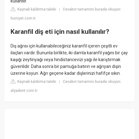
kullanılır.
Kaynak kaldırma talebi
Cevabın tamamını burada okuyun:
|
hurriyet.com.tr
Karanfil diş eti için nasıl kullanılır?
Diş ağrısı için kullanabileceğiniz karanfil içeren çeşitli ev
ilaçları vardır. Bununla birlikte, iki damla karanfil yağını bir çay
kaşığı zeytinyağı veya hindistancevizi yağı ile karıştırmak
güvenlidir. Daha sonra bir pamuğa batırın ve ağrıyan dişin
üzerine koyun. Ağrı geçene kadar dişlerinizi hafifçe sıkın.
Kaynak kaldırma talebi
Cevabın tamamını burada okuyun:
|
alyadent.com.tr