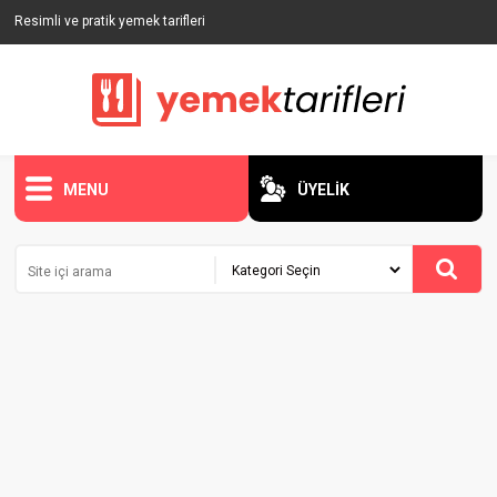
Resimli ve pratik yemek tarifleri
MENU
ÜYELİK