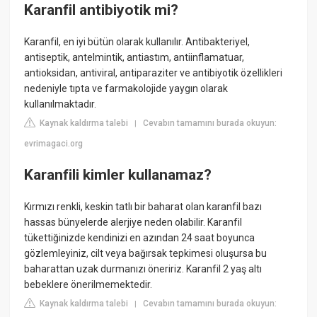
Karanfil antibiyotik mi?
Karanfil, en iyi bütün olarak kullanılır. Antibakteriyel,
antiseptik, antelmintik, antiastım, antiinflamatuar,
antioksidan, antiviral, antiparaziter ve antibiyotik özellikleri
nedeniyle tıpta ve farmakolojide yaygın olarak
kullanılmaktadır.
Kaynak kaldırma talebi
Cevabın tamamını burada okuyun:
|
evrimagaci.org
Karanfili kimler kullanamaz?
Kırmızı renkli, keskin tatlı bir baharat olan karanfil bazı
hassas bünyelerde alerjiye neden olabilir. Karanfil
tükettiğinizde kendinizi en azından 24 saat boyunca
gözlemleyiniz, cilt veya bağırsak tepkimesi oluşursa bu
baharattan uzak durmanızı öneririz. Karanfil 2 yaş altı
bebeklere önerilmemektedir.
Kaynak kaldırma talebi
Cevabın tamamını burada okuyun:
|