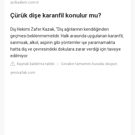
acibadem.com.tr
Çürük dişe karanfil konulur mu?
Diş Hekimi Zafer Kazak, “Diş ağrılarının kendiliğinden
geçmesi beklenmemelidir. Halk arasında uygulanan karanfil,
sarımsak, alkol, aspirin gibi yöntemler işe yaramamakta
hatta diş ve çevresindeki dokulara zarar verdiği için tavsiye
edilmiyor.
Kaynak kaldırma talebi
Cevabın tamamını burada okuyun:
|
yenisafak.com