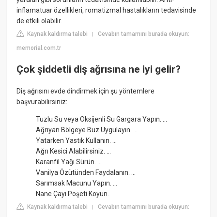
inflamatuar özellikleri, romatizmal hastalıkların tedavisinde
de etkili olabilir.
Kaynak kaldırma talebi
Cevabın tamamını burada okuyun:
|
memorial.com.tr
Çok şiddetli diş ağrısına ne iyi gelir?
Diş ağrısını evde dindirmek için şu yöntemlere
başvurabilirsiniz:
Tuzlu Su veya Oksijenli Su Gargara Yapın. ...
Ağrıyan Bölgeye Buz Uygulayın. ...
Yatarken Yastık Kullanın. ...
Ağrı Kesici Alabilirsiniz. ...
Karanfil Yağı Sürün. ...
Vanilya Özütünden Faydalanın. ...
Sarımsak Macunu Yapın. ...
Nane Çayı Poşeti Koyun.
Kaynak kaldırma talebi
Cevabın tamamını burada okuyun:
|