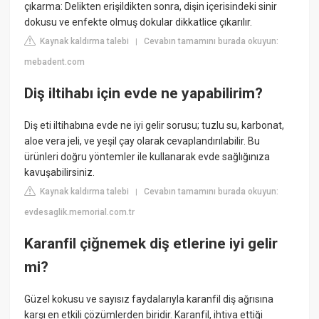
çıkarma: Delikten erişildikten sonra, dişin içerisindeki sinir
dokusu ve enfekte olmuş dokular dikkatlice çıkarılır.
Kaynak kaldırma talebi
Cevabın tamamını burada okuyun:
|
mebadent.com
Diş iltihabı için evde ne yapabilirim?
Diş eti iltihabına evde ne iyi gelir sorusu; tuzlu su, karbonat,
aloe vera jeli, ve yeşil çay olarak cevaplandırılabilir. Bu
ürünleri doğru yöntemler ile kullanarak evde sağlığınıza
kavuşabilirsiniz.
Kaynak kaldırma talebi
Cevabın tamamını burada okuyun:
|
evdesaglik.memorial.com.tr
Karanfil çiğnemek diş etlerine iyi gelir
mi?
Güzel kokusu ve sayısız faydalarıyla karanfil diş ağrısına
karşı en etkili çözümlerden biridir. Karanfil, ihtiva ettiği