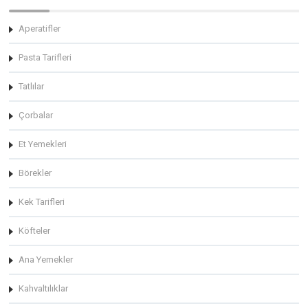
Aperatifler
Pasta Tarifleri
Tatlılar
Çorbalar
Et Yemekleri
Börekler
Kek Tarifleri
Köfteler
Ana Yemekler
Kahvaltılıklar