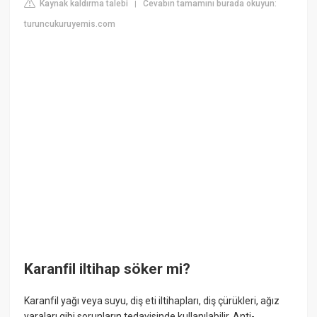
Kaynak kaldırma talebi
Cevabın tamamını burada okuyun:
|
turuncukuruyemis.com
Karanfil iltihap söker mi?
Karanfil yağı veya suyu, diş eti iltihapları, diş çürükleri, ağız
yaraları gibi sorunların tedavisinde kullanılabilir. Anti-