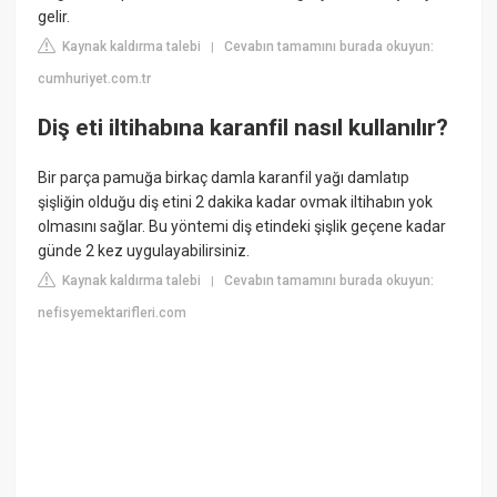
gelir.
Kaynak kaldırma talebi
Cevabın tamamını burada okuyun:
|
cumhuriyet.com.tr
Diş eti iltihabına karanfil nasıl kullanılır?
Bir parça pamuğa birkaç damla karanfil yağı damlatıp
şişliğin olduğu diş etini 2 dakika kadar ovmak iltihabın yok
olmasını sağlar. Bu yöntemi diş etindeki şişlik geçene kadar
günde 2 kez uygulayabilirsiniz.
Kaynak kaldırma talebi
Cevabın tamamını burada okuyun:
|
nefisyemektarifleri.com