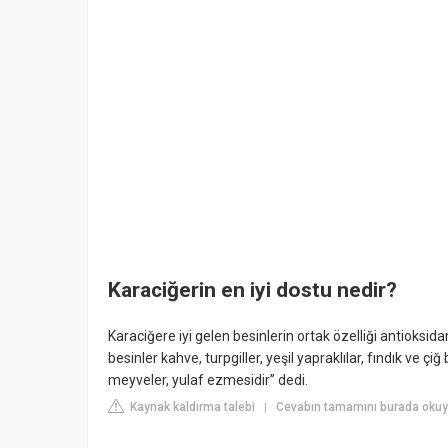
Karaciğerin en iyi dostu nedir?
Karaciğere iyi gelen besinlerin ortak özelliği antioksida
besinler kahve, turpgiller, yeşil yapraklılar, fındık ve ç
meyveler, yulaf ezmesidir” dedi.
Kaynak kaldırma talebi
Cevabın tamamını burada okuy
|