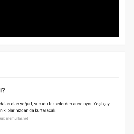
i?
arı olan yoğurt, vücudu toksinlerden arındırıyor. Yeşil çay
n kilolarınızdan da kurtaracak.
un: memurlar.net