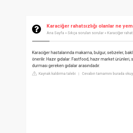
Karaciğer rahatsızlığı olanlar ne ye
Ana Sayfa
»
Sıkça sorulan sorular
» Karaciğer rahat
Karaciğer hastalarında makarna, bulgur, sebzeler, baklagil
önerilir. Hazır gıdalar: Fastfood, hazır market ürünleri
durması gereken gıdalar arasındadır.
Kaynak kaldırma talebi
Cevabın tamamını burada okuy
|