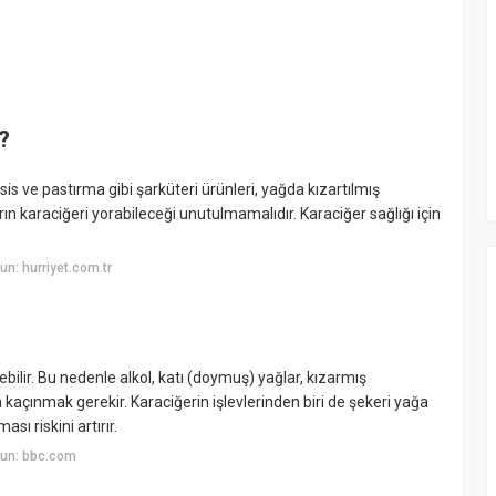
?
sosis ve pastırma gibi şarküteri ürünleri, yağda kızartılmış
arın karaciğeri yorabileceği unutulmamalıdır. Karaciğer sağlığı için
n: hurriyet.com.tr
bilir. Bu nedenle alkol, katı (doymuş) yağlar, kızarmış
kaçınmak gerekir. Karaciğerin işlevlerinden biri de şekeri yağa
ı riskini artırır.
yun: bbc.com