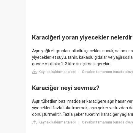
Karaciğeri yoran yiyecekler nelerdir
Aşırı yağlı et grupları, alkollü içecekler, sucuk, salam, 
yiyecekler, et suyu, tahin, kakaolu gıdalar ve yağlı sosl
günde mutlaka 2-3 litre su içilmesi gerekir.
Kaynak kaldırma talebi
Cevabın tamamını burada okuyu
|
Karaciğer neyi sevmez?
Aşırı tüketilen bazı maddeler karaciğere ağır hasar vere
yiyecekleri fazla tüketmemek, aşırı şeker ve tuzdan da 
dönüştürmektir. Fazla şeker tüketimi karaciğer yağlanmas
Kaynak kaldırma talebi
Cevabın tamamını burada oku
|