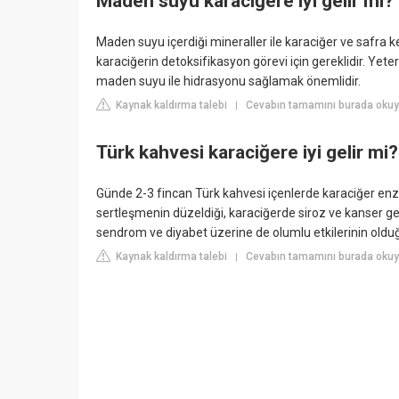
Maden suyu karaciğere iyi gelir mi?
Maden suyu içerdiği mineraller ile karaciğer ve safra kes
karaciğerin detoksifikasyon görevi için gereklidir. Yete
maden suyu ile hidrasyonu sağlamak önemlidir.
Kaynak kaldırma talebi
Cevabın tamamını burada okuy
|
Türk kahvesi karaciğere iyi gelir mi?
Günde 2-3 fincan Türk kahvesi içenlerde karaciğer enzi
sertleşmenin düzeldiği, karaciğerde siroz ve kanser ge
sendrom ve diyabet üzerine de olumlu etkilerinin olduğ
Kaynak kaldırma talebi
Cevabın tamamını burada okuyu
|