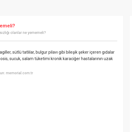
memeli?
sızlığı olanlar ne yememeli?
ler, sütlü tatlılar, bulgur pilavı gibi bileşik şeker içeren gıdalar
, sosis, sucuk, salam tüketimi kronik karaciğer hastalarının uzak
un: memorial.com.tr