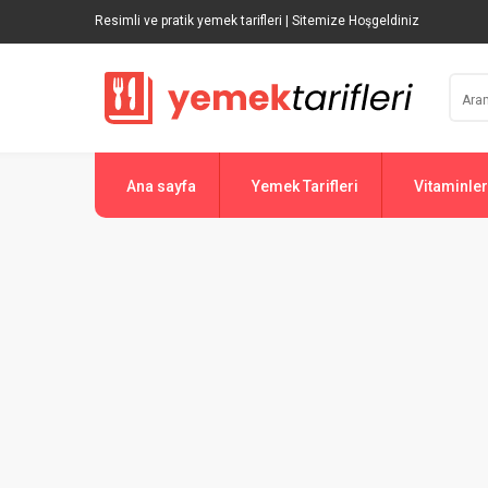
Resimli ve pratik yemek tarifleri | Sitemize Hoşgeldiniz
Ana sayfa
Yemek Tarifleri
Vitaminler