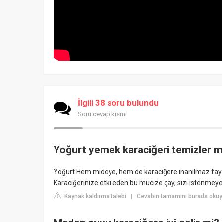
İlgili 38 soru bulundu
Soru cevap kısmı
Yoğurt yemek karaciğeri temizler m
Yoğurt Hem mideye, hem de karaciğere inanılmaz faydal
Karaciğerinize etki eden bu mucize çay, sizi istenmeye
Kaynak kaldırma talebi
Cevabın tamamını burada okuy
|