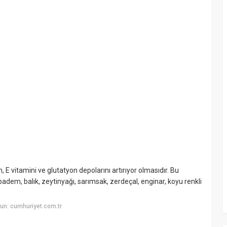
n, E vitamini ve glutatyon depolarını artırıyor olmasıdır. Bu
iğ badem, balık, zeytinyağı, sarımsak, zerdeçal, enginar, koyu renkli
un: cumhuriyet.com.tr