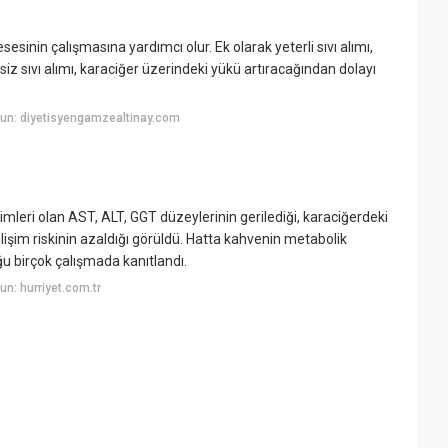
esinin çalışmasına yardımcı olur. Ek olarak yeterli sıvı alımı,
rsiz sıvı alımı, karaciğer üzerindeki yükü artıracağından dolayı
un: diyetisyengamzealtinay.com
mleri olan AST, ALT, GGT düzeylerinin gerilediği, karaciğerdeki
lişim riskinin azaldığı görüldü. Hatta kahvenin metabolik
u birçok çalışmada kanıtlandı.
n: hurriyet.com.tr