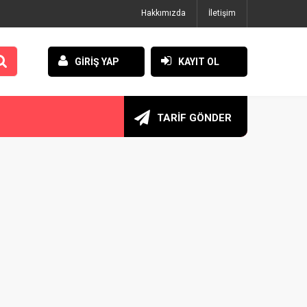
Hakkımızda
İletişim
GİRİŞ YAP
KAYIT OL
TARİF GÖNDER