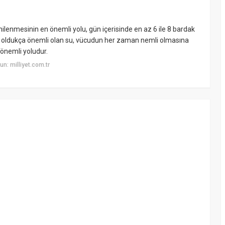
lenmesinin en önemli yolu, gün içerisinde en az 6 ile 8 bardak
an oldukça önemli olan su, vücudun her zaman nemli olmasına
 önemli yoludur.
n: milliyet.com.tr