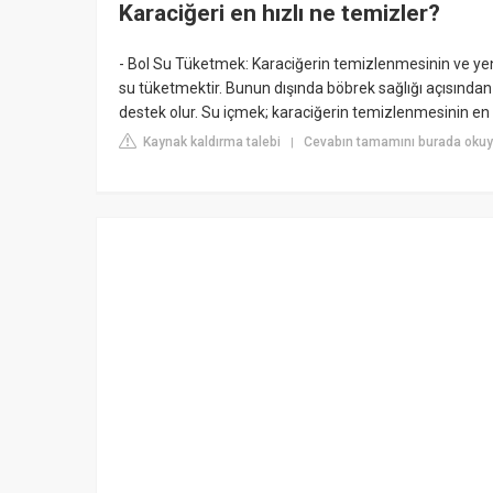
Karaciğeri en hızlı ne temizler?
- Bol Su Tüketmek: Karaciğerin temizlenmesinin ve yeni
su tüketmektir. Bunun dışında böbrek sağlığı açısınd
destek olur. Su içmek; karaciğerin temizlenmesinin en
Kaynak kaldırma talebi
Cevabın tamamını burada okuyu
|