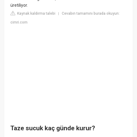
üretiliyor.
Kaynak kaldırma talebi
Cevabın tamamını burada okuyun:
|
cimri.com
Taze sucuk kaç günde kurur?