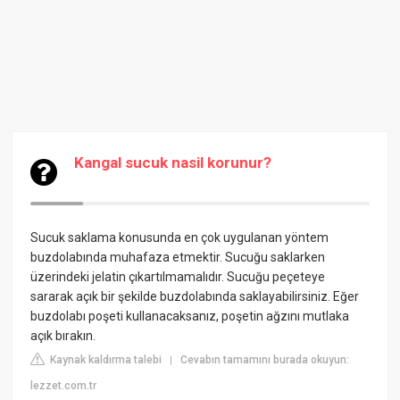
Kangal sucuk nasil korunur?
Sucuk saklama konusunda en çok uygulanan yöntem
buzdolabında muhafaza etmektir. Sucuğu saklarken
üzerindeki jelatin çıkartılmamalıdır. Sucuğu peçeteye
sararak açık bir şekilde buzdolabında saklayabilirsiniz. Eğer
buzdolabı poşeti kullanacaksanız, poşetin ağzını mutlaka
açık bırakın.
Kaynak kaldırma talebi
Cevabın tamamını burada okuyun:
|
lezzet.com.tr