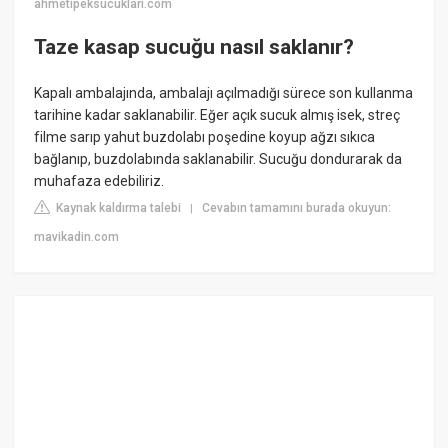
ahmetipeksucuklari.com
Taze kasap sucuğu nasıl saklanır?
Kapalı ambalajında, ambalajı açılmadığı sürece son kullanma
tarihine kadar saklanabilir. Eğer açık sucuk almış isek, streç
filme sarıp yahut buzdolabı poşedine koyup ağzı sıkıca
bağlanıp, buzdolabında saklanabilir. Sucuğu dondurarak da
muhafaza edebiliriz.
Kaynak kaldırma talebi
Cevabın tamamını burada okuyun:
|
mavikadin.com