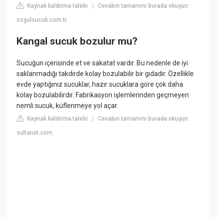
Kaynak kaldırma talebi
Cevabın tamamını burada okuyun:
|
ozgulsucuk.com.tr
Kangal sucuk bozulur mu?
Sucuğun içerisinde et ve sakatat vardır. Bu nedenle de iyi
saklanmadığı takdirde kolay bozulabilir bir gıdadır. Özellikle
evde yaptığınız sucuklar, hazır sucuklara göre çok daha
kolay bozulabilirdir. Fabrikasyon işlemlerinden geçmeyen
nemli sucuk, küflenmeye yol açar.
Kaynak kaldırma talebi
Cevabın tamamını burada okuyun:
|
sultanet.com