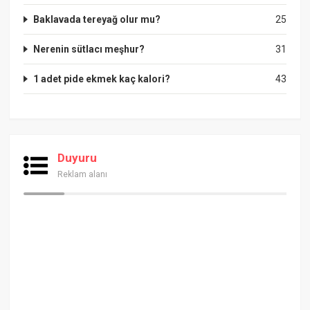
Baklavada tereyağ olur mu?
25
Nerenin sütlacı meşhur?
31
1 adet pide ekmek kaç kalori?
43
Duyuru
Reklam alanı