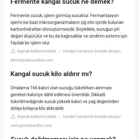
Fermente kangal sucuk ne demek?
Fermente sucuk, işlem görmüş sucuktur. Fermantasyon
işlemi ise bazı mikroorganizmaların çiğ etin içinde bulunan
karbonhidratları dönüştürmesidir. Böylelikle, sucuğun pH
değeri düşürülür ve bu da bağırsaklar ve sindirim sistemi için
faydalı bir işlem olur.
Kaynak kaldırma talebi
Cevabın tamamını burada okuyun:
|
ahmetipeksucuklari.com
Kangal sucuk kilo aldırır mı?
Ortalama 166 kalori olan sucuğu tüketirken alınması
gereken kaloriye dâhil edilmesi önemlidir. Dikkatli
tüketilmediğinde sucuk yüksek kalori ve yağ değerinden
dolayı kolayca kilo aldırabilir.
Kaynak kaldırma talebi
Cevabın tamamını burada okuyun:
|
nefisyemektarifleri.com