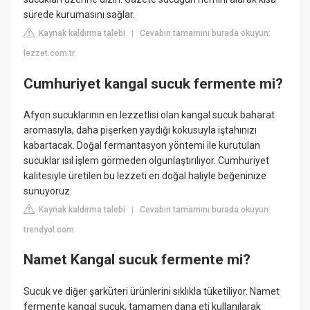
sürede kurumasını sağlar.
Kaynak kaldırma talebi
Cevabın tamamını burada okuyun:
|
lezzet.com.tr
Cumhuriyet kangal sucuk fermente mi?
Afyon sucuklarının en lezzetlisi olan kangal sucuk baharat
aromasıyla, daha pişerken yaydığı kokusuyla iştahınızı
kabartacak. Doğal fermantasyon yöntemi ile kurutulan
sucuklar ısıl işlem görmeden olgunlaştırılıyor. Cumhuriyet
kalitesiyle üretilen bu lezzeti en doğal haliyle beğeninize
sunuyoruz.
Kaynak kaldırma talebi
Cevabın tamamını burada okuyun:
|
trendyol.com
Namet Kangal sucuk fermente mi?
Sucuk ve diğer şarküteri ürünlerini sıklıkla tüketiliyor. Namet
fermente kangal sucuk, tamamen dana eti kullanılarak