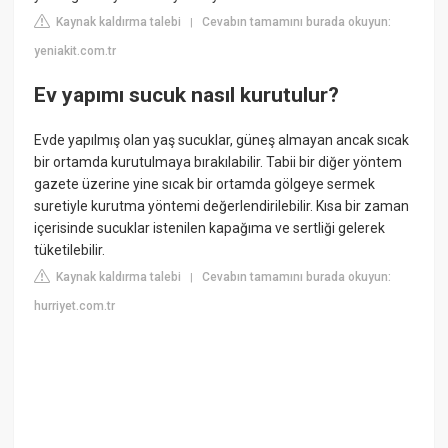
Kaynak kaldırma talebi
Cevabın tamamını burada okuyun:
|
yeniakit.com.tr
Ev yapımı sucuk nasıl kurutulur?
Evde yapılmış olan yaş sucuklar, güneş almayan ancak sıcak
bir ortamda kurutulmaya bırakılabilir. Tabii bir diğer yöntem
gazete üzerine yine sıcak bir ortamda gölgeye sermek
suretiyle kurutma yöntemi değerlendirilebilir. Kısa bir zaman
içerisinde sucuklar istenilen kapağıma ve sertliği gelerek
tüketilebilir.
Kaynak kaldırma talebi
Cevabın tamamını burada okuyun:
|
hurriyet.com.tr