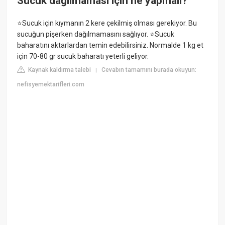
Sucuk dağılmaması için ne yapmalı?
⭐Sucuk için kıymanın 2 kere çekilmiş olması gerekiyor. Bu
sucuğun pişerken dağılmamasını sağlıyor. ⭐Sucuk
baharatını aktarlardan temin edebilirsiniz. Normalde 1 kg et
için 70-80 gr sucuk baharatı yeterli geliyor.
Kaynak kaldırma talebi
Cevabın tamamını burada okuyun:
|
nefisyemektarifleri.com