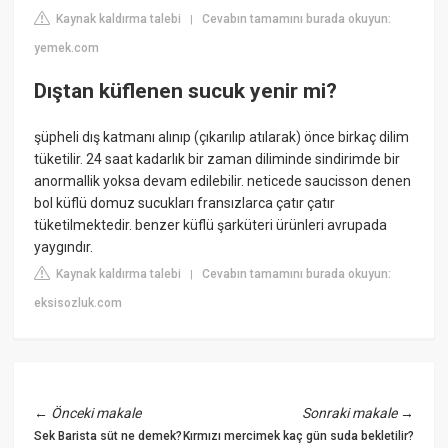
Kaynak kaldırma talebi
Cevabın tamamını burada okuyun:
|
yemek.com
Dıştan küflenen sucuk yenir mi?
şüpheli dış katmanı alınıp (çıkarılıp atılarak) önce birkaç dilim
tüketilir. 24 saat kadarlık bir zaman diliminde sindirimde bir
anormallik yoksa devam edilebilir. neticede saucisson denen
bol küflü domuz sucukları fransızlarca çatır çatır
tüketilmektedir. benzer küflü şarküteri ürünleri avrupada
yaygındır.
Kaynak kaldırma talebi
Cevabın tamamını burada okuyun:
|
eksisozluk.com
←
Önceki makale
Sonraki makale
→
Sek Barista süt ne demek?
Kırmızı mercimek kaç gün suda bekletilir?