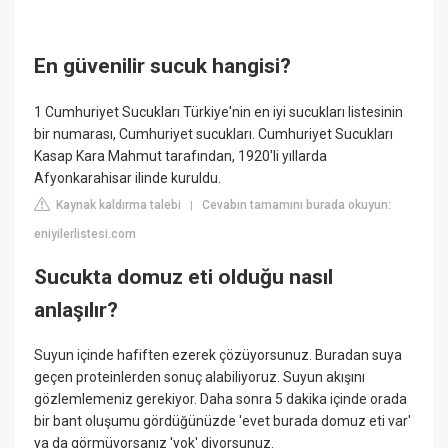
En güvenilir sucuk hangisi?
1 Cumhuriyet Sucukları Türkiye'nin en iyi sucukları listesinin
bir numarası, Cumhuriyet sucukları. Cumhuriyet Sucukları
Kasap Kara Mahmut tarafından, 1920'li yıllarda
Afyonkarahisar ilinde kuruldu.
Kaynak kaldırma talebi
Cevabın tamamını burada okuyun:
|
eniyilerlistesi.com
Sucukta domuz eti olduğu nasıl
anlaşılır?
Suyun içinde hafiften ezerek çözüyorsunuz. Buradan suya
geçen proteinlerden sonuç alabiliyoruz. Suyun akışını
gözlemlemeniz gerekiyor. Daha sonra 5 dakika içinde orada
bir bant oluşumu gördüğünüzde 'evet burada domuz eti var'
ya da görmüyorsanız 'yok' diyorsunuz.