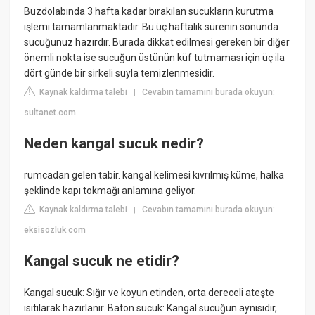
Buzdolabında 3 hafta kadar bırakılan sucukların kurutma
işlemi tamamlanmaktadır. Bu üç haftalık sürenin sonunda
sucuğunuz hazırdır. Burada dikkat edilmesi gereken bir diğer
önemli nokta ise sucuğun üstünün küf tutmaması için üç ila
dört günde bir sirkeli suyla temizlenmesidir.
Kaynak kaldırma talebi
Cevabın tamamını burada okuyun:
|
sultanet.com
Neden kangal sucuk nedir?
rumcadan gelen tabir. kangal kelimesi kıvrılmış küme, halka
şeklinde kapı tokmağı anlamına geliyor.
Kaynak kaldırma talebi
Cevabın tamamını burada okuyun:
|
eksisozluk.com
Kangal sucuk ne etidir?
Kangal sucuk: Sığır ve koyun etinden, orta dereceli ateşte
ısıtılarak hazırlanır. Baton sucuk: Kangal sucuğun aynısıdır,