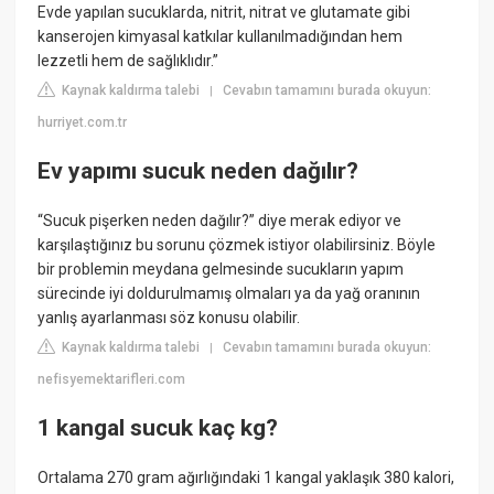
Evde yapılan sucuklarda, nitrit, nitrat ve glutamate gibi
kanserojen kimyasal katkılar kullanılmadığından hem
lezzetli hem de sağlıklıdır.”
Kaynak kaldırma talebi
Cevabın tamamını burada okuyun:
|
hurriyet.com.tr
Ev yapımı sucuk neden dağılır?
“Sucuk pişerken neden dağılır?” diye merak ediyor ve
karşılaştığınız bu sorunu çözmek istiyor olabilirsiniz. Böyle
bir problemin meydana gelmesinde sucukların yapım
sürecinde iyi doldurulmamış olmaları ya da yağ oranının
yanlış ayarlanması söz konusu olabilir.
Kaynak kaldırma talebi
Cevabın tamamını burada okuyun:
|
nefisyemektarifleri.com
1 kangal sucuk kaç kg?
Ortalama 270 gram ağırlığındaki 1 kangal yaklaşık 380 kalori,