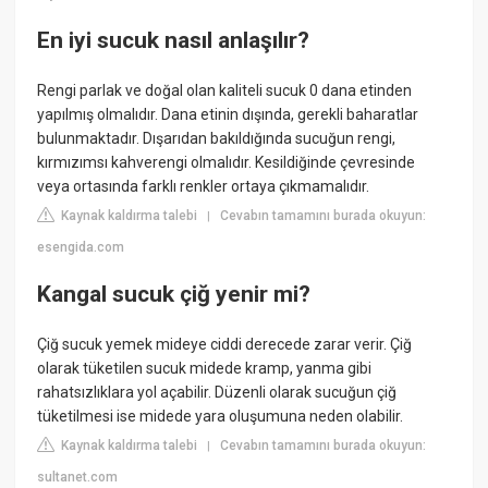
En iyi sucuk nasıl anlaşılır?
Rengi parlak ve doğal olan kaliteli sucuk 0 dana etinden
yapılmış olmalıdır. Dana etinin dışında, gerekli baharatlar
bulunmaktadır. Dışarıdan bakıldığında sucuğun rengi,
kırmızımsı kahverengi olmalıdır. Kesildiğinde çevresinde
veya ortasında farklı renkler ortaya çıkmamalıdır.
Kaynak kaldırma talebi
Cevabın tamamını burada okuyun:
|
esengida.com
Kangal sucuk çiğ yenir mi?
Çiğ sucuk yemek mideye ciddi derecede zarar verir. Çiğ
olarak tüketilen sucuk midede kramp, yanma gibi
rahatsızlıklara yol açabilir. Düzenli olarak sucuğun çiğ
tüketilmesi ise midede yara oluşumuna neden olabilir.
Kaynak kaldırma talebi
Cevabın tamamını burada okuyun:
|
sultanet.com