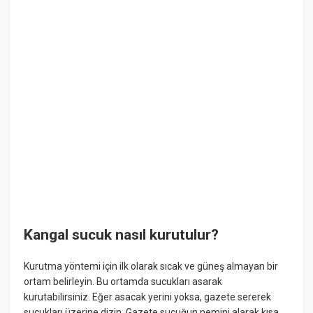
Kangal sucuk nasıl kurutulur?
Kurutma yöntemi için ilk olarak sıcak ve güneş almayan bir
ortam belirleyin. Bu ortamda sucukları asarak
kurutabilirsiniz. Eğer asacak yerini yoksa, gazete sererek
sucukları üzerine dizin. Gazete sucuğun nemini alarak kısa