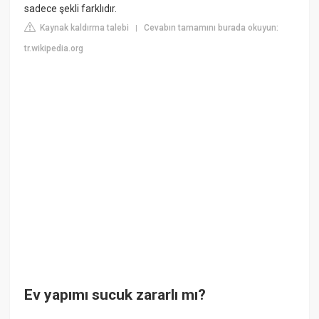
sadece şekli farklıdır.
Kaynak kaldırma talebi
Cevabın tamamını burada okuyun:
|
tr.wikipedia.org
Ev yapımı sucuk zararlı mı?