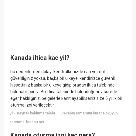
Kanada iltica kac yil?
bu nedenlerden dolayı kendi ülkenizde can ve mal
güvenliğiniz yoksa, başka bir ülkeye, kendinizce güvenli
hissettiniz başka bir ülkeye gidip oradan iltica talebinde
bulunabilirsiniz. Bu iltica talebinde bulunduğunuz sürede
eğer haklılığınızı belgelerle kanıtlayabilirseniz size 5 yıllık bir
oturma izni verilecektir.
Kaynak kaldırma talebi
Cevabın tamamını burada okuyun:
|
tercume-burosu.net
Kanada oturma izni kaç para?