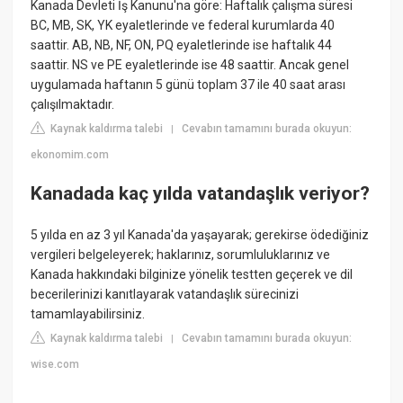
Kanada Devleti İş Kanunu'na göre: Haftalık çalışma süresi
BC, MB, SK, YK eyaletlerinde ve federal kurumlarda 40
saattir. AB, NB, NF, ON, PQ eyaletlerinde ise haftalık 44
saattir. NS ve PE eyaletlerinde ise 48 saattir. Ancak genel
uygulamada haftanın 5 günü toplam 37 ile 40 saat arası
çalışılmaktadır.
Kaynak kaldırma talebi
Cevabın tamamını burada okuyun:
|
ekonomim.com
Kanadada kaç yılda vatandaşlık veriyor?
5 yılda en az 3 yıl Kanada'da yaşayarak; gerekirse ödediğiniz
vergileri belgeleyerek; haklarınız, sorumluluklarınız ve
Kanada hakkındaki bilginize yönelik testten geçerek ve dil
becerilerinizi kanıtlayarak vatandaşlık sürecinizi
tamamlayabilirsiniz.
Kaynak kaldırma talebi
Cevabın tamamını burada okuyun:
|
wise.com