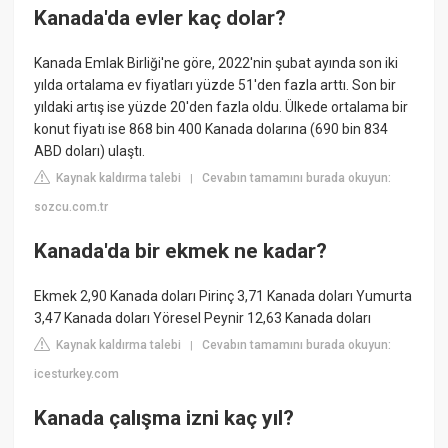
Kanada'da evler kaç dolar?
Kanada Emlak Birliği'ne göre, 2022'nin şubat ayında son iki
yılda ortalama ev fiyatları yüzde 51'den fazla arttı. Son bir
yıldaki artış ise yüzde 20'den fazla oldu. Ülkede ortalama bir
konut fiyatı ise 868 bin 400 Kanada dolarına (690 bin 834
ABD doları) ulaştı.
Kaynak kaldırma talebi
Cevabın tamamını burada okuyun:
|
sozcu.com.tr
Kanada'da bir ekmek ne kadar?
Ekmek 2,90 Kanada doları Pirinç 3,71 Kanada doları Yumurta
3,47 Kanada doları Yöresel Peynir 12,63 Kanada doları
Kaynak kaldırma talebi
Cevabın tamamını burada okuyun:
|
icesturkey.com
Kanada çalışma izni kaç yıl?