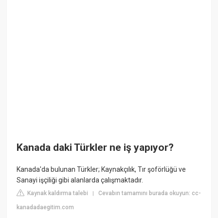
Kanada daki Türkler ne iş yapıyor?
Kanada'da bulunan Türkler; Kaynakçılık, Tır şoförlüğü ve
Sanayi işçiliği gibi alanlarda çalışmaktadır.
Kaynak kaldırma talebi
Cevabın tamamını burada okuyun: cc-
|
kanadadaegitim.com