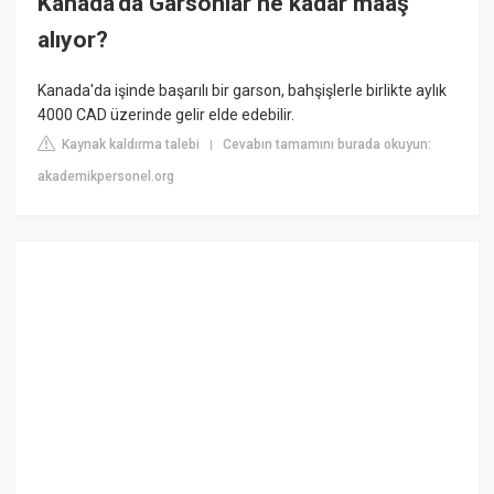
Kanada'da Garsonlar ne kadar maaş
alıyor?
Kanada'da işinde başarılı bir garson, bahşişlerle birlikte aylık
4000 CAD üzerinde gelir elde edebilir.
Kaynak kaldırma talebi
Cevabın tamamını burada okuyun:
|
akademikpersonel.org