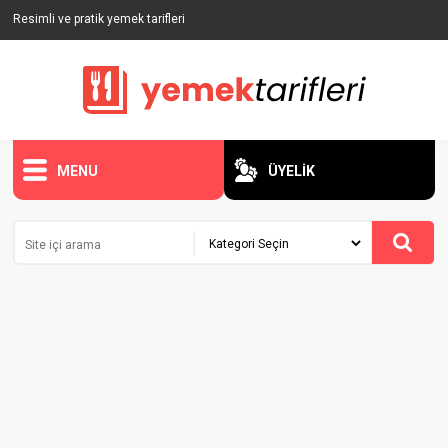
Resimli ve pratik yemek tarifleri
MENU
ÜYELİK