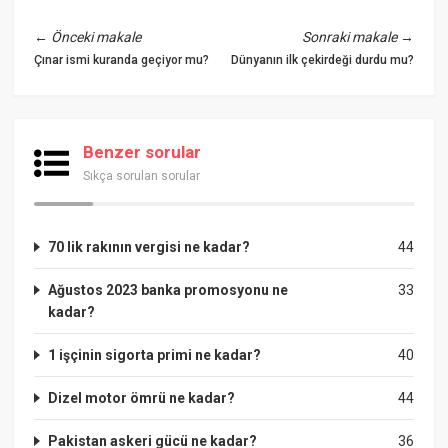
←
Önceki makale
Sonraki makale
→
Çınar ismi kuranda geçiyor mu?
Dünyanın ilk çekirdeği durdu mu?
Benzer sorular
Sıkça sorulan sorular
70 lik rakının vergisi ne kadar?
44
Ağustos 2023 banka promosyonu ne
33
kadar?
1 işçinin sigorta primi ne kadar?
40
Dizel motor ömrü ne kadar?
44
Pakistan askeri gücü ne kadar?
36