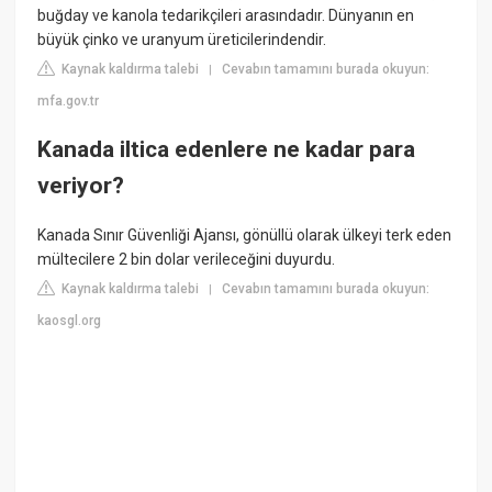
buğday ve kanola tedarikçileri arasındadır. Dünyanın en
büyük çinko ve uranyum üreticilerindendir.
Kaynak kaldırma talebi
Cevabın tamamını burada okuyun:
|
mfa.gov.tr
Kanada iltica edenlere ne kadar para
veriyor?
Kanada Sınır Güvenliği Ajansı, gönüllü olarak ülkeyi terk eden
mültecilere 2 bin dolar verileceğini duyurdu.
Kaynak kaldırma talebi
Cevabın tamamını burada okuyun:
|
kaosgl.org