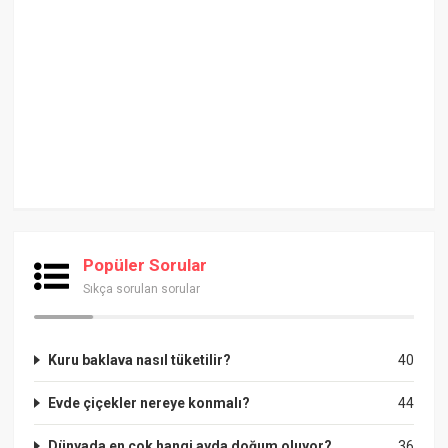
Popüler Sorular
Sıkça sorulan sorular
Kuru baklava nasıl tüketilir?
40
Evde çiçekler nereye konmalı?
44
Dünyada en çok hangi ayda doğum oluyor?
36