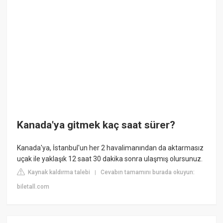
Kanada'ya gitmek kaç saat sürer?
Kanada'ya, İstanbul'un her 2 havalimanından da aktarmasız
uçak ile yaklaşık 12 saat 30 dakika sonra ulaşmış olursunuz.
Kaynak kaldırma talebi
Cevabın tamamını burada okuyun:
|
biletall.com