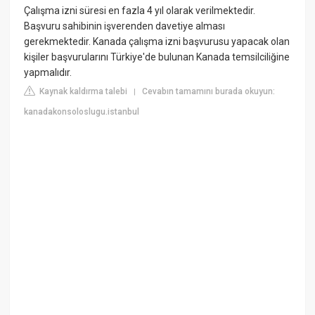
Çalışma izni süresi en fazla 4 yıl olarak verilmektedir.
Başvuru sahibinin işverenden davetiye alması
gerekmektedir. Kanada çalışma izni başvurusu yapacak olan
kişiler başvurularını Türkiye'de bulunan Kanada temsilciliğine
yapmalıdır.
Kaynak kaldırma talebi
Cevabın tamamını burada okuyun:
|
kanadakonsoloslugu.istanbul