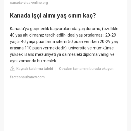
canada-visa-online.org
Kanada işçi alımı yaş sınırı kaç?
Kanada'ya göçmenlik başvurularında yaş durumu, (özellikle
40 yaş altı olmanız tercih edilir-ideal yaş ortalaması: 20-29
yaştır 40 yaşa puanlama sitemi 50 puan verirken 20-29 yaş
arasına 110 puan vermektedir), üniversite ve mümkünse
yüksek lisans mezuniyeti ya da mesleki diploma varlığı ve
aynı zamanda bu meslek ...
Kaynak kaldırma talebi
Cevabın tamamını burada okuyun:
|
factconsultancy.com