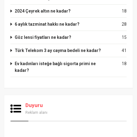
2024 Çeyrek altın ne kadar?
18
6 aylık tazminat hakkı ne kadar?
28
Göz lensi fiyatları ne kadar?
15
Türk Telekom 3 ay cayma bedeli ne kadar?
41
Ev kadınları isteğe bağlı sigorta primi ne
18
kadar?
Duyuru
Reklam alanı