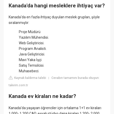
Kanada'da hangi mesleklere ihtiyaç var?
Kanada'da en fazla ihtiyaç duyulan meslek grupları, şöyle
sıralanmıştır:
Proje Müdürü
Yazılım Mühendisi.
Web Geliştiricisi.
Program Analisti.
Java Geliştiricisi.
Mavi Yaka İşçi.
Satış Temsilcisi.
Muhasebeci.
Kaynak kaldırma talebi
Cevabın tamamını burada okuyun:
|
takvim.com.tr
Kanada ev kiraları ne kadar?
Kanada'da yaşayan öğrenciler için ortalama 1+1 ev kiraları
1,000- 1,200 CAD, eşyalı stüdyo daire kiraları 1,200- 2,000