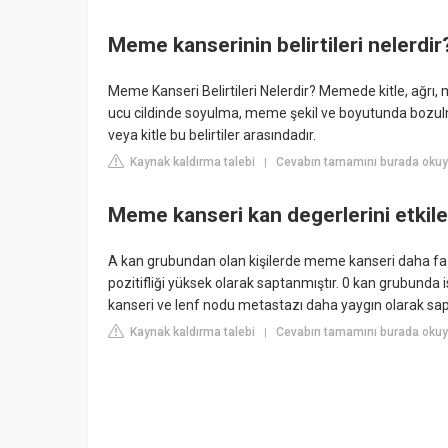
Meme kanserinin belirtileri nelerdir
Meme Kanseri Belirtileri Nelerdir? Memede kitle, ağrı,
ucu cildinde soyulma, meme şekil ve boyutunda bozulm
veya kitle bu belirtiler arasındadır.
Kaynak kaldırma talebi
Cevabın tamamını burada okuy
|
Meme kanseri kan degerlerini etkile
A kan grubundan olan kişilerde meme kanseri daha faz
pozitifliği yüksek olarak saptanmıştır. 0 kan grubunda 
kanseri ve lenf nodu metastazı daha yaygın olarak sap
Kaynak kaldırma talebi
Cevabın tamamını burada okuyu
|