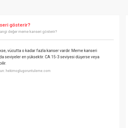
seri gösterir?
 hangi değer meme kanseri gösterir?
kse, vücutta o kadar fazla kanser vardır. Meme kanseri
nda seviyeler en yüksektir. CA 15-3 seviyesi düşerse veya
lir.
yun: hekimoglugoruntuleme.com