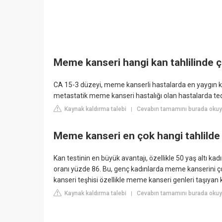
Meme kanseri hangi kan tahlilinde ç
CA 15-3 düzeyi, meme kanserli hastalarda en yaygın kull
metastatik meme kanseri hastalığı olan hastalarda ted
Kaynak kaldırma talebi
Cevabın tamamını burada okuyu
|
Meme kanseri en çok hangi tahlilde 
Kan testinin en büyük avantajı, özellikle 50 yaş altı ka
oranı yüzde 86. Bu, genç kadınlarda meme kanserini ço
kanseri teşhisi özellikle meme kanseri genleri taşıyan
Kaynak kaldırma talebi
Cevabın tamamını burada okuyu
|