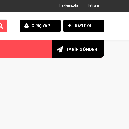
Hakkımızda
İletişim
GİRİŞ YAP
KAYIT OL
TARİF GÖNDER