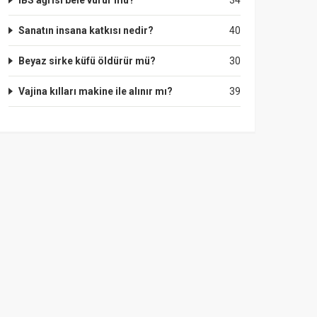
IBS ağrısı bele vurur mu?
34
Sanatın insana katkısı nedir?
40
Beyaz sirke küfü öldürür mü?
30
Vajina kılları makine ile alınır mı?
39