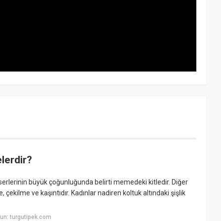
lerdir?
rlerinin büyük çoğunluğunda belirti memedeki kitledir. Diğer
ilme ve kaşıntıdır. Kadınlar nadiren koltuk altındaki şişlik
un: turgutipek.com