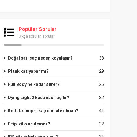
Popüler Sorular
Sıkça sorulan sorular
Doğal sarı saç neden koyulaşır?
38
Plank kas yapar mı?
29
Full Body ne kadar sürer?
25
Dying Light 2 kasa nasıl açılır?
32
Koltuk süngeri kaç dansite olmalı?
41
F tipi villa ne demek?
22