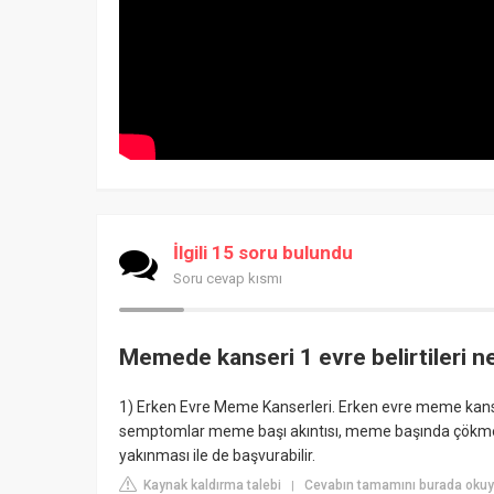
İlgili 15 soru bulundu
Soru cevap kısmı
Memede kanseri 1 evre belirtileri ne
1) Erken Evre Meme Kanserleri. Erken evre meme kanse
semptomlar meme başı akıntısı, meme başında çökme, çek
yakınması ile de başvurabilir.
Kaynak kaldırma talebi
Cevabın tamamını burada okuy
|