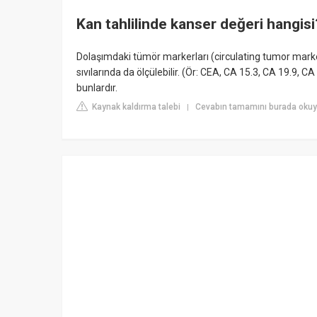
Kan tahlilinde kanser değeri hangisi
Dolaşımdaki tümör markerları (circulating tumor marker
sıvılarında da ölçülebilir. (Ör: CEA, CA 15.3, CA 19.9, CA
bunlardır.
Kaynak kaldırma talebi
Cevabın tamamını burada okuy
|