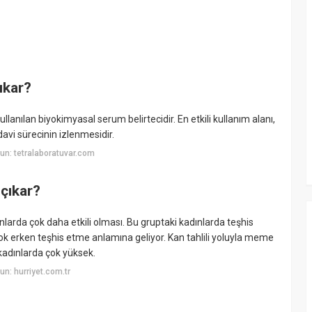
ıkar?
anılan biyokimyasal serum belirtecidir. En etkili kullanım alanı,
avi sürecinin izlenmesidir.
n: tetralaboratuvar.com
çıkar?
dınlarda çok daha etkili olması. Bu gruptaki kadınlarda teşhis
k erken teşhis etme anlamına geliyor. Kan tahlili yoluyla meme
 kadınlarda çok yüksek.
n: hurriyet.com.tr