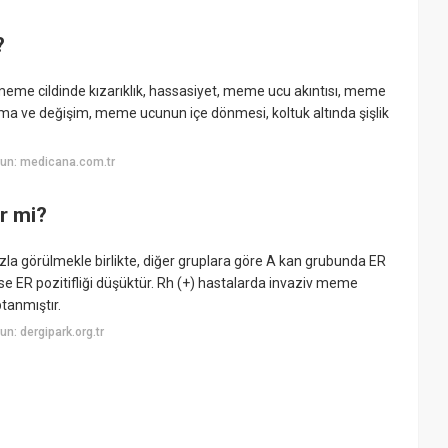
?
 meme cildinde kızarıklık, hassasiyet, meme ucu akıntısı, meme
a ve değişim, meme ucunun içe dönmesi, koltuk altında şişlik
un: medicana.com.tr
r mi?
la görülmekle birlikte, diğer gruplara göre A kan grubunda ER
ise ER pozitifliği düşüktür. Rh (+) hastalarda invaziv meme
tanmıştır.
n: dergipark.org.tr