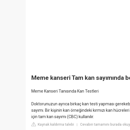
Meme kanseri Tam kan sayımında be
Meme Kanseri Tanısında Kan Testleri
Doktorunuzun ayrıca birkaç kan testi yapması gerekebil
sayımı. Bir kişinin kan örneğindeki kırmızı kan hücreleri
için tam kan sayımı (CBC) kullanılır.
Kaynak kaldırma talebi
Cevabın tamamını burada okuy
|