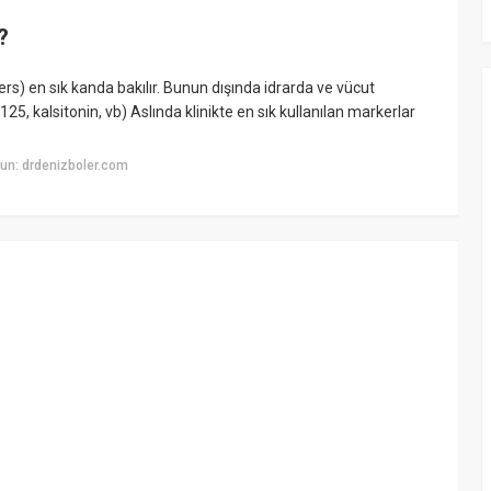
?
s) en sık kanda bakılır. Bunun dışında idrarda ve vücut
 125, kalsitonin, vb) Aslında klinikte en sık kullanılan markerlar
un: drdenizboler.com