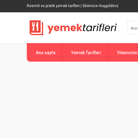
Resimli ve pratik yemek tarifleri | Sitemize Hoşgeldiniz
Ana sayfa
Yemek Tarifleri
Vitaminler