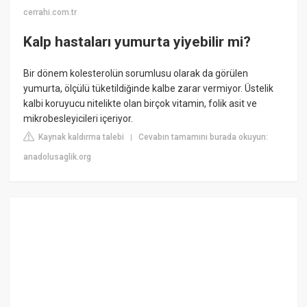
cerrahi.com.tr
Kalp hastaları yumurta yiyebilir mi?
Bir dönem kolesterolün sorumlusu olarak da görülen
yumurta, ölçülü tüketildiğinde kalbe zarar vermiyor. Üstelik
kalbi koruyucu nitelikte olan birçok vitamin, folik asit ve
mikrobesleyicileri içeriyor.
Kaynak kaldırma talebi
Cevabın tamamını burada okuyun:
|
anadolusaglik.org