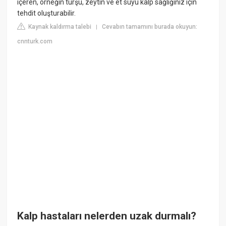
içeren, örneğin turşu, zeytin ve et suyu kalp sağlığınız için
tehdit oluşturabilir.
Kaynak kaldırma talebi
Cevabın tamamını burada okuyun:
|
cnnturk.com
Kalp hastaları nelerden uzak durmalı?