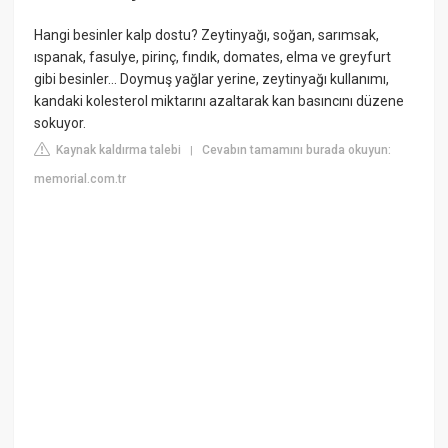
Hangi besinler kalp dostu? Zeytinyağı, soğan, sarımsak,
ıspanak, fasulye, pirinç, fındık, domates, elma ve greyfurt
gibi besinler… Doymuş yağlar yerine, zeytinyağı kullanımı,
kandaki kolesterol miktarını azaltarak kan basıncını düzene
sokuyor.
Kaynak kaldırma talebi
Cevabın tamamını burada okuyun:
|
memorial.com.tr