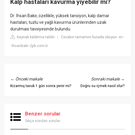
Kalp hastaları kavurma yiyebilir mi?
Dr. İhsan Bakır, özellikle, yüksek tansiyon, kalp damar
hastaları, tuzlu ve yağlı kavurma ürünlerinden uzak
durulması tavsiyesinde bulundu.
Kaynak kaldırma talebi
Cevabın tamamını burada okuyun: xn-
|
-ihsanbakr-2pb.com.tr
←
Önceki makale
Sonraki makale
→
Kızarmış tavuk 1 gün sonra yenir mi?
Doğru su içmek nasıl olur?
Benzer sorular
Sıkça sorulan sorular