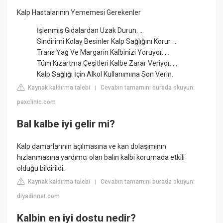
Kalp Hastalarının Yememesi Gerekenler
İşlenmiş Gıdalardan Uzak Durun. ...
Sindirimi Kolay Besinler Kalp Sağlığını Korur. ...
Trans Yağ Ve Margarin Kalbinizi Yoruyor. ...
Tüm Kızartma Çeşitleri Kalbe Zarar Veriyor. ...
Kalp Sağlığı İçin Alkol Kullanımına Son Verin.
Kaynak kaldırma talebi
Cevabın tamamını burada okuyun:
|
paxclinic.com
Bal kalbe iyi gelir mi?
Kalp damarlarının açılmasına ve kan dolaşımının
hızlanmasına yardımcı olan balın kalbi korumada etkili
olduğu bildirildi.
Kaynak kaldırma talebi
Cevabın tamamını burada okuyun:
|
diyadinnet.com
Kalbin en iyi dostu nedir?