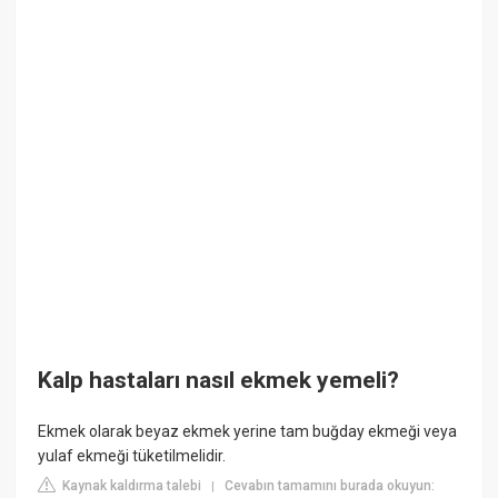
Kalp hastaları nasıl ekmek yemeli?
Ekmek olarak beyaz ekmek yerine tam buğday ekmeği veya
yulaf ekmeği tüketilmelidir.
Kaynak kaldırma talebi
Cevabın tamamını burada okuyun:
|