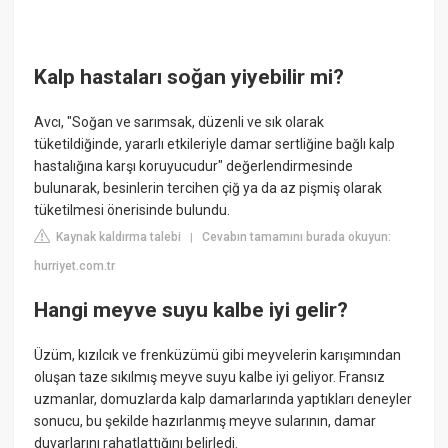
Kalp hastaları soğan yiyebilir mi?
Avcı, "Soğan ve sarımsak, düzenli ve sık olarak
tüketildiğinde, yararlı etkileriyle damar sertliğine bağlı kalp
hastalığına karşı koruyucudur" değerlendirmesinde
bulunarak, besinlerin tercihen çiğ ya da az pişmiş olarak
tüketilmesi önerisinde bulundu.
Kaynak kaldırma talebi
Cevabın tamamını burada okuyun:
|
hurriyet.com.tr
Hangi meyve suyu kalbe iyi gelir?
Üzüm, kızılcık ve frenküzümü gibi meyvelerin karışımından
oluşan taze sıkılmış meyve suyu kalbe iyi geliyor. Fransız
uzmanlar, domuzlarda kalp damarlarında yaptıkları deneyler
sonucu, bu şekilde hazırlanmış meyve sularının, damar
duvarlarını rahatlattığını belirledi.