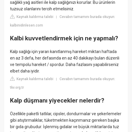
sağlıklı yağ asitleri ile kalp sağlığınızı korurlar. Bu ürünlerin
tuzsuz olanlarını tercih etmelisiniz.
Kaynak kaldırma talebi
Cevabın tamamını burada okuyun:
|
kalbinidinlesen.com
Kalbi kuvvetlendirmek için ne yapmalı?
Kalp sağlığı için yararı kanıtlanmış hareket miktarı haftada
en az 3 defa, her defasında en az 40 dakikayı bulan düzenli
ve tempolu hareket / spordur. Daha fazlasını yapabilirseniz
elbet daha iyidir.
Kaynak kaldırma talebi
Cevabın tamamını burada okuyun:
|
tkv.org.tr
Kalp düşmanı yiyecekler nelerdir?
Özellikle paketli tatlılar, cipsler, dondurmalar ve şekerlemeler
gibi atıştırmalıklar, tüketmekten kaçınmanız gereken başka
bir gıda grubudur. İşlenmiş gıdalar ve büyük miktarlarda tuz