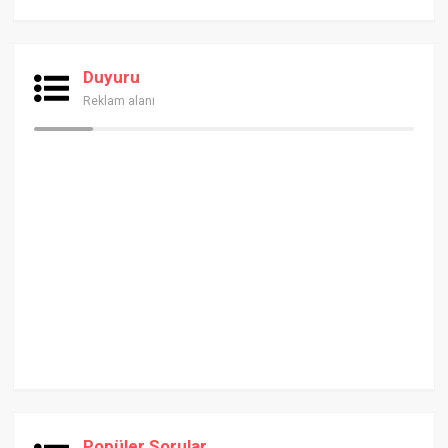
Duyuru
Reklam alanı
Popüler Sorular