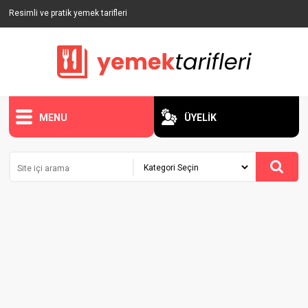
Resimli ve pratik yemek tarifleri
MENU
ÜYELİK