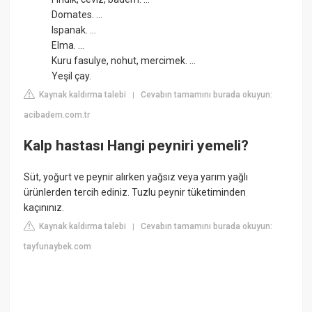
Domates. ...
Ispanak. ...
Elma. ...
Kuru fasulye, nohut, mercimek. ...
Yeşil çay.
Kaynak kaldırma talebi
Cevabın tamamını burada okuyun:
|
acibadem.com.tr
Kalp hastası Hangi peyniri yemeli?
Süt, yoğurt ve peynir alırken yağsız veya yarım yağlı
ürünlerden tercih ediniz. Tuzlu peynir tüketiminden
kaçınınız.
Kaynak kaldırma talebi
Cevabın tamamını burada okuyun:
|
tayfunaybek.com