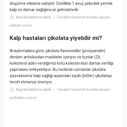
düşürme etkisine sahiptir. Özellikle 1 avuç çekirdek yemek
kalp ve damar sağlığına iyi gelmektedir.
Kaynak kaldırma talebi
Cevabın tamamını burada okuyun:
|
milliyet.com.tr
Kalp hastaları çikolata yiyebilir mi?
Araştırmalara göre, çikolata flavonoidler (prosyanidin)
denilen antioksidan maddeler içeriyor ve bunlar LDL
kolesterol adını verdiğimiz kötü kolesterolün damar sertliği
yapmasını önleyebiliyor. Bu nedenle uzmanlar çikolata
yiyecekseniz kalp sağlığı açısından siyah (bitter) çikolatayı
tercih etmenizi öneriyor.
Kaynak kaldırma talebi
Cevabın tamamını burada okuyun:
|
acibadem.com.tr