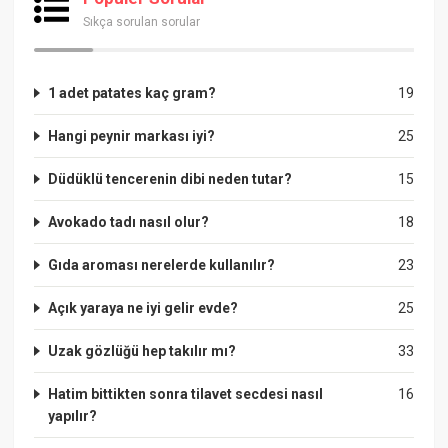
Sıkça sorulan sorular
1 adet patates kaç gram?
19
Hangi peynir markası iyi?
25
Düdüklü tencerenin dibi neden tutar?
15
Avokado tadı nasıl olur?
18
Gıda aroması nerelerde kullanılır?
23
Açık yaraya ne iyi gelir evde?
25
Uzak gözlüğü hep takılır mı?
33
Hatim bittikten sonra tilavet secdesi nasıl
16
yapılır?