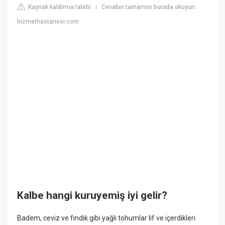
Kaynak kaldırma talebi
Cevabın tamamını burada okuyun:
|
hizmethastanesi.com
Kalbe hangi kuruyemiş iyi gelir?
Badem, ceviz ve fındık gibi yağlı tohumlar lif ve içerdikleri