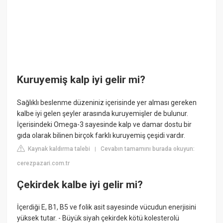
Kuruyemiş kalp iyi gelir mi?
Sağlıklı beslenme düzeniniz içerisinde yer alması gereken
kalbe iyi gelen şeyler arasında kuruyemişler de bulunur.
İçerisindeki Omega-3 sayesinde kalp ve damar dostu bir
gıda olarak bilinen birçok farklı kuruyemiş çeşidi vardır.
Kaynak kaldırma talebi
Cevabın tamamını burada okuyun:
|
cerezpazari.com.tr
Çekirdek kalbe iyi gelir mi?
İçerdiği E, B1, B5 ve folik asit sayesinde vücudun enerjisini
yüksek tutar. - Büyük siyah çekirdek kötü kolesterolü