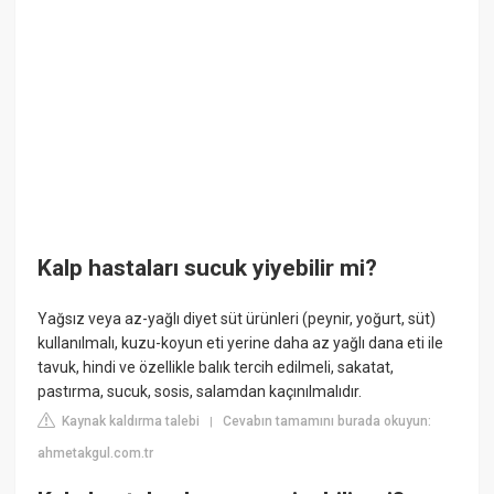
Kalp hastaları sucuk yiyebilir mi?
Yağsız veya az-yağlı diyet süt ürünleri (peynir, yoğurt, süt)
kullanılmalı, kuzu-koyun eti yerine daha az yağlı dana eti ile
tavuk, hindi ve özellikle balık tercih edilmeli, sakatat,
pastırma, sucuk, sosis, salamdan kaçınılmalıdır.
Kaynak kaldırma talebi
Cevabın tamamını burada okuyun:
|
ahmetakgul.com.tr