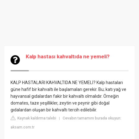
Kalp hastası kahvaltıda ne yemeli?
KALP HASTALARI KAHVALTIDA NE YEMELİ? Kalp hastaları
güne hafif bir kahvaltı ile başlamaları gerekir. Bu; katı yağ ve
hayvansal gıdalardan fakir bir kahvaltı olmalıdır. Örneğin
domates, taze yeşillikler, zeytin ve peynir gibi doğal
gıdalardan oluşan bir kahvaltı tercih edilebilir.
Kaynak kaldırma talebi
Cevabın tamamını burada okuyun:
|
aksam.com.tr