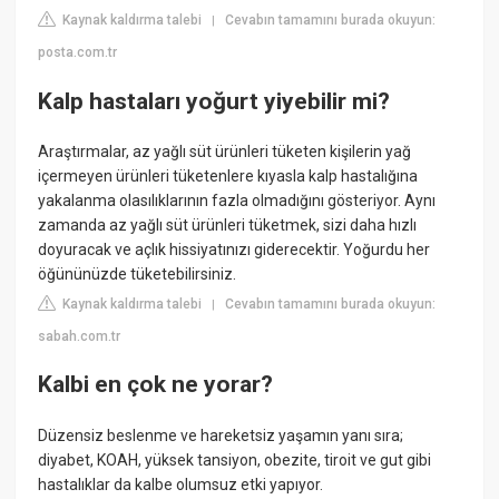
Kaynak kaldırma talebi
Cevabın tamamını burada okuyun:
|
posta.com.tr
Kalp hastaları yoğurt yiyebilir mi?
Araştırmalar, az yağlı süt ürünleri tüketen kişilerin yağ
içermeyen ürünleri tüketenlere kıyasla kalp hastalığına
yakalanma olasılıklarının fazla olmadığını gösteriyor. Aynı
zamanda az yağlı süt ürünleri tüketmek, sizi daha hızlı
doyuracak ve açlık hissiyatınızı giderecektir. Yoğurdu her
öğününüzde tüketebilirsiniz.
Kaynak kaldırma talebi
Cevabın tamamını burada okuyun:
|
sabah.com.tr
Kalbi en çok ne yorar?
Düzensiz beslenme ve hareketsiz yaşamın yanı sıra;
diyabet, KOAH, yüksek tansiyon, obezite, tiroit ve gut gibi
hastalıklar da kalbe olumsuz etki yapıyor.