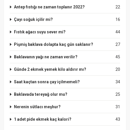
Antep fıstığı ne zaman toplanır 2022?
22
Çayı soğuk içilir mi?
16
Fıstık ağacı suyu sever mi?
44
Pişmiş baklava dolapta kaç gün saklanır?
27
Baklavanın yağı ne zaman verilir?
45
Günde 2 ekmek yemek kilo aldırır mı?
20
Saat kaçtan sonra çay içilmemeli?
34
Baklavada tereyağ olur mu?
25
Nerenin sütlacı meşhur?
31
1 adet pide ekmek kaç kalori?
43