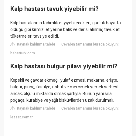
Kalp hastası tavuk yiyebilir mi?
Kalp hastalarının tadımlık et yiyebilecekleri, günlük hayatta
olduğu gibi kırmızı et yerine balık ve derisi alınmış tavuk eti
tüketmeleri tavsiye edildi.
Kaynak kaldırma talebi
Cevabın tamamını burada okuyun:
|
haberturk.com
Kalp hastası bulgur pilavı yiyebilir mi?
Kepekli ve çavdar ekmeği, yulaf ezmesi, makarna, erişte,
bulgur, pirinç, fasulye, nohut ve mercimek yemek serbest
ancak, ölçülü miktarda olmak şartıyla. Bunun yanı sıra
poğaça, kurabiye ve yağlı bisküvilerden uzak durulmalı.
Kaynak kaldırma talebi
Cevabın tamamını burada okuyun:
|
lezzet.com.tr