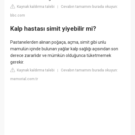
Kaynak kaldırma talebi
Cevabın tamamını burada okuyun:
|
bbc.com
Kalp hastası simit yiyebilir mi?
Pastanelerden alınan poğaça, açma, simit gibi unlu
mamulün içinde bulunan yağlar kalp sağlığı açısından son
derece zararlıdır ve mümkün olduğunca tüketmemek
gerekir.
Kaynak kaldırma talebi
Cevabın tamamını burada okuyun:
|
memorial.com.tr