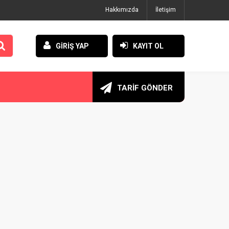
Hakkımızda
İletişim
GİRİŞ YAP
KAYIT OL
TARİF GÖNDER