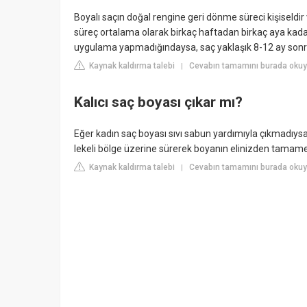
Boyalı saçın doğal rengine geri dönme süreci kişiseld
süreç ortalama olarak birkaç haftadan birkaç aya kadar 
uygulama yapmadığındaysa, saç yaklaşık 8-12 ay sonra
Kaynak kaldırma talebi
Cevabın tamamını burada okuyu
|
Kalıcı saç boyası çıkar mı?
Eğer kadın saç boyası sıvı sabun yardımıyla çıkmadıys
lekeli bölge üzerine sürerek boyanın elinizden tamamen
Kaynak kaldırma talebi
Cevabın tamamını burada okuy
|