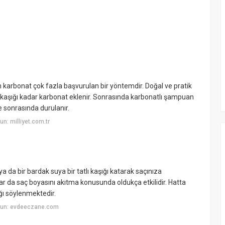
n karbonat çok fazla başvurulan bir yöntemdir. Doğal ve pratik
 kaşığı kadar karbonat eklenir. Sonrasında karbonatlı şampuan
e sonrasında durulanır.
n: milliyet.com.tr
a da bir bardak suya bir tatlı kaşığı katarak saçınıza
lar da saç boyasını akıtma konusunda oldukça etkilidir. Hatta
ığı söylenmektedir.
yun: evdeeczane.com