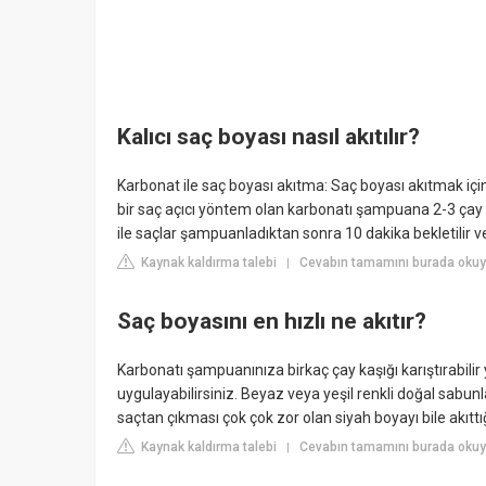
Kalıcı saç boyası nasıl akıtılır?
Karbonat ile saç boyası akıtma: Saç boyası akıtmak içi
bir saç açıcı yöntem olan karbonatı şampuana 2-3 çay
ile saçlar şampuanladıktan sonra 10 dakika bekletilir v
Kaynak kaldırma talebi
Cevabın tamamını burada okuyu
|
Saç boyasını en hızlı ne akıtır?
Karbonatı şampuanınıza birkaç çay kaşığı karıştırabilir y
uygulayabilirsiniz. Beyaz veya yeşil renkli doğal sabun
saçtan çıkması çok çok zor olan siyah boyayı bile akıtt
Kaynak kaldırma talebi
Cevabın tamamını burada oku
|