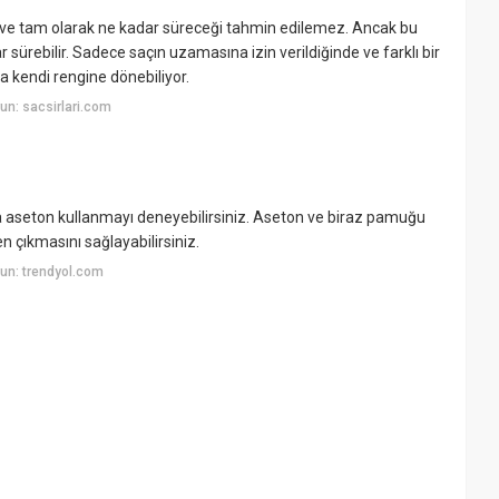
ir ve tam olarak ne kadar süreceği tahmin edilemez. Ancak bu
sürebilir. Sadece saçın uzamasına izin verildiğinde ve farklı bir
 kendi rengine dönebiliyor.
n: sacsirlari.com
a aseton kullanmayı deneyebilirsiniz. Aseton ve biraz pamuğu
 çıkmasını sağlayabilirsiniz.
un: trendyol.com