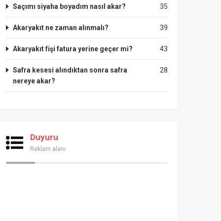
Saçımı siyaha boyadım nasıl akar?
35
Akaryakıt ne zaman alınmalı?
39
Akaryakıt fişi fatura yerine geçer mi?
43
Safra kesesi alındıktan sonra safra
28
nereye akar?
Duyuru
Reklam alanı