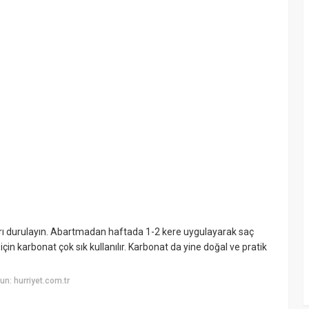
çları durulayın. Abartmadan haftada 1-2 kere uygulayarak saç
çin karbonat çok sık kullanılır. Karbonat da yine doğal ve pratik
n: hurriyet.com.tr