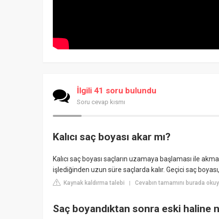
İlgili 41 soru bulundu
Soru cevap kısmı
Kalıcı saç boyası akar mı?
Kalıcı saç boyası saçların uzamaya başlaması ile akmaya
işlediğinden uzun süre saçlarda kalır. Geçici saç boya
Kaynak kaldırma talebi
Cevabın tamamını burada okuy
|
Saç boyandıktan sonra eski haline n