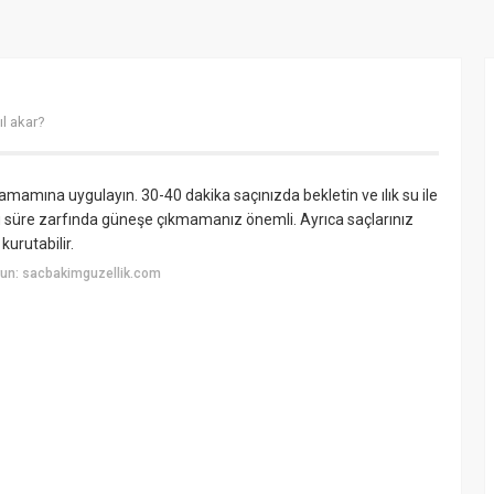
ıl akar?
tamamına uygulayın. 30-40 dakika saçınızda bekletin ve ılık su ile
 bu süre zarfında güneşe çıkmamanız önemli. Ayrıca saçlarınız
kurutabilir.
un: sacbakimguzellik.com