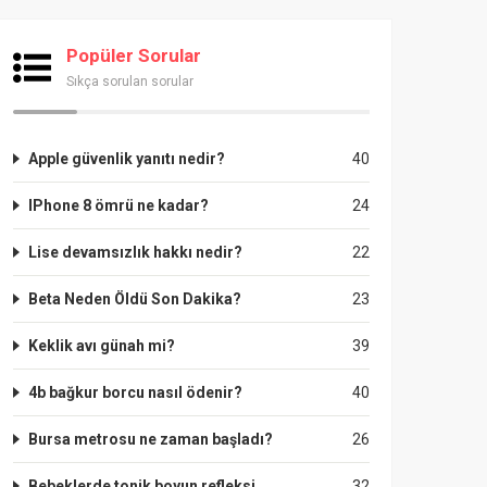
Popüler Sorular
Sıkça sorulan sorular
Apple güvenlik yanıtı nedir?
40
IPhone 8 ömrü ne kadar?
24
Lise devamsızlık hakkı nedir?
22
Beta Neden Öldü Son Dakika?
23
Keklik avı günah mi?
39
4b bağkur borcu nasıl ödenir?
40
Bursa metrosu ne zaman başladı?
26
Bebeklerde tonik boyun refleksi
32