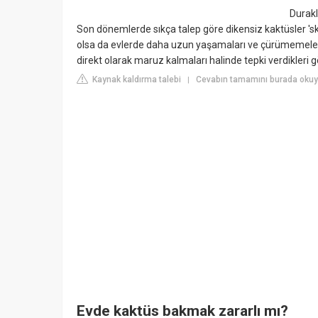
Durakl
Son dönemlerde sıkça talep göre dikensiz kaktüsler 'sku
olsa da evlerde daha uzun yaşamaları ve çürümemeleri 
direkt olarak maruz kalmaları halinde tepki verdikleri 
Kaynak kaldırma talebi
Cevabın tamamını burada oku
|
Evde kaktüs bakmak zararlı mı?