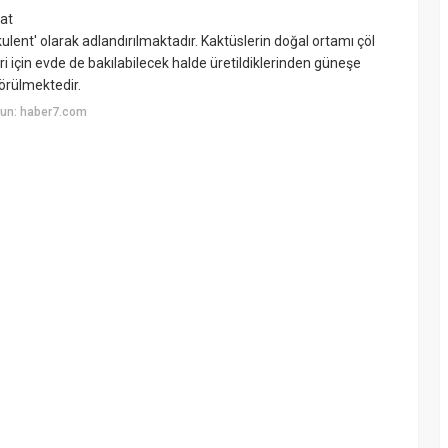
at
lent' olarak adlandırılmaktadır. Kaktüslerin doğal ortamı çöl
için evde de bakılabilecek halde üretildiklerinden güneşe
görülmektedir.
yun: haber7.com