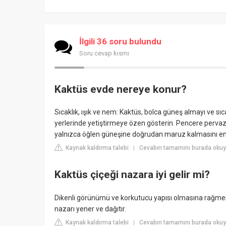
İlgili 36 soru bulundu
Soru cevap kısmı
Kaktüs evde nereye konur?
Sıcaklık, ışık ve nem: Kaktüs, bolca güneş almayı ve sı
yerlerinde yetiştirmeye özen gösterin. Pencere pervazl
yalnızca öğlen güneşine doğrudan maruz kalmasını en
Kaynak kaldırma talebi
Cevabın tamamını burada oku
|
Kaktüs çiçeği nazara iyi gelir mi?
Dikenli görünümü ve korkutucu yapısı olmasına rağmen, k
nazarı yener ve dağıtır.
Kaynak kaldırma talebi
Cevabın tamamını burada okuyu
|