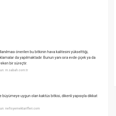
llanılması önerilen bu bitkinin hava kalitesini yükselttiği,
klamalar da yapılmaktadır. Bunun yanı sıra evde çiçek ya da
ken bir süreçtir.
un: m.sabah.com.tr
e büyümeye uygun olan kaktüs bitkisi, dikenli yapısıyla dikkat
n: nefisyemektarifleri.com