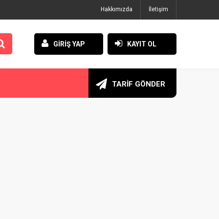
Hakkımızda
İletişim
GİRİŞ YAP
KAYIT OL
TARİF GÖNDER