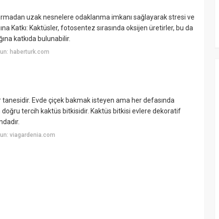
yormadan uzak nesnelere odaklanma imkanı sağlayarak stresi ve
ğına Katkı: Kaktüsler, fotosentez sırasında oksijen üretirler, bu da
ına katkıda bulunabilir.
un: haberturk.com
bir tanesidir. Evde çiçek bakmak isteyen ama her defasında
doğru tercih kaktüs bitkisidir. Kaktüs bitkisi evlere dekoratif
ndadır.
un: viagardenia.com