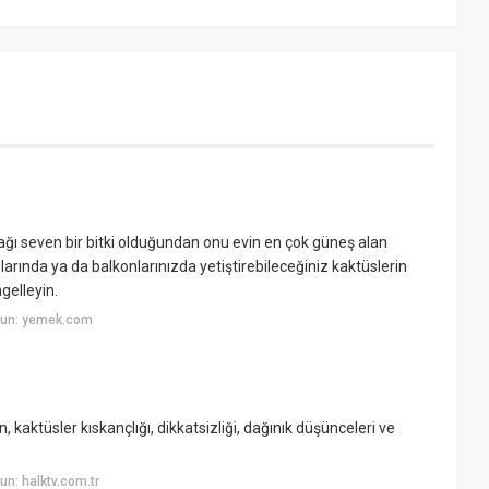
cağı seven bir bitki olduğundan onu evin en çok güneş alan
arında ya da balkonlarınızda yetiştirebileceğiniz kaktüslerin
gelleyin.
yun: yemek.com
aktüsler kıskançlığı, dikkatsizliği, dağınık düşünceleri ve
n: halktv.com.tr