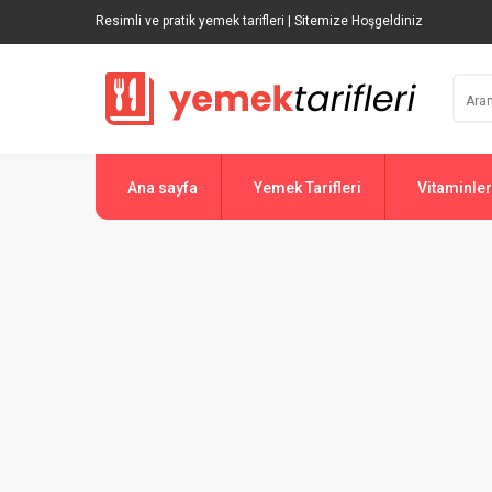
Resimli ve pratik yemek tarifleri | Sitemize Hoşgeldiniz
Ana sayfa
Yemek Tarifleri
Vitaminler