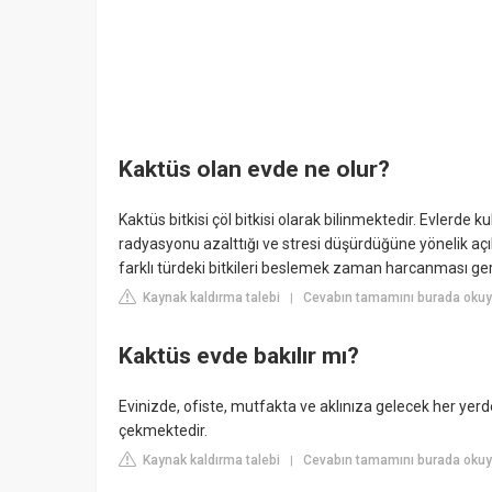
Kaktüs olan evde ne olur?
Kaktüs bitkisi çöl bitkisi olarak bilinmektedir. Evlerde ku
radyasyonu azalttığı ve stresi düşürdüğüne yönelik açı
farklı türdeki bitkileri beslemek zaman harcanması gere
Kaynak kaldırma talebi
Cevabın tamamını burada okuy
|
Kaktüs evde bakılır mı?
Evinizde, ofiste, mutfakta ve aklınıza gelecek her yerd
çekmektedir.
Kaynak kaldırma talebi
Cevabın tamamını burada okuyu
|