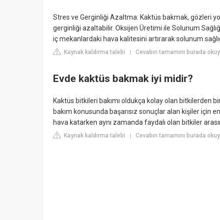
Stres ve Gerginliği Azaltma: Kaktüs bakmak, gözleri 
gerginliği azaltabilir. Oksijen Üretimi ile Solunum Sağlı
iç mekanlardaki hava kalitesini artırarak solunum sağlığ
Kaynak kaldırma talebi
Cevabın tamamını burada okuy
|
Evde kaktüs bakmak iyi midir?
Kaktüs bitkileri bakımı oldukça kolay olan bitkilerden 
bakım konusunda başarısız sonuçlar alan kişiler için en 
hava katarken aynı zamanda faydalı olan bitkiler arası
Kaynak kaldırma talebi
Cevabın tamamını burada okuy
|