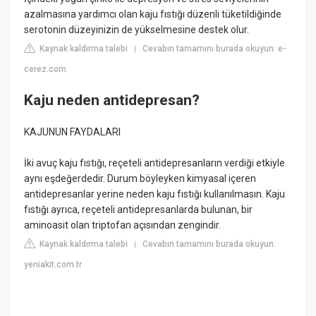
azalmasına yardımcı olan kaju fıstığı düzenli tüketildiğinde
serotonin düzeyinizin de yükselmesine destek olur.
Kaynak kaldırma talebi
Cevabın tamamını burada okuyun: e-
|
cerez.com
Kaju neden antidepresan?
KAJUNUN FAYDALARI
İki avuç kaju fıstığı, reçeteli antidepresanların verdiği etkiyle
aynı eşdeğerdedir. Durum böyleyken kimyasal içeren
antidepresanlar yerine neden kaju fıstığı kullanılmasın. Kaju
fıstığı ayrıca, reçeteli antidepresanlarda bulunan, bir
aminoasit olan triptofan açısından zengindir.
Kaynak kaldırma talebi
Cevabın tamamını burada okuyun:
|
yeniakit.com.tr