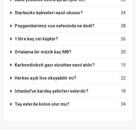
Starbucks kahveleri nasil okunur?
24
Peygamberimiz son nefesinde ne dedi?
28
1 litre kaç cm küptür?
26
Ortalama bir müzik kaç MB?
20
Karbondioksit gazı vücuttan nasıl atılır?
15
Herkes açık lise okuyabilir mi?
22
Istanbul'un kardeş şehirleri nelerdir?
18
Taş evlerde kolon olur mu?
34