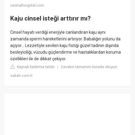
centralhospital.com
Kaju cinsel isteği arttırır mı?
Cinsel hayatı verdiği enerjiyle canlandıran kaju aynı
zamanda sperm hareketlerini artırıyor. Babalığın yolunu da
açıyor... Lezzetiyle sevilen kaju fıstığı güzel tadının dışında
besleyiciliği, vücudu güçlendirme ve hastalıklardan koruma
özellikleri ile de dikkat çekiyor.
Kaynak kaldırma talebi
Cevabın tamamını burada okuyun:
|
sabah.com.tr