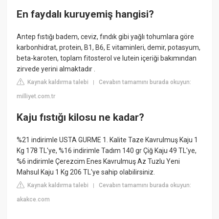
En faydalı kuruyemiş hangisi?
Antep fıstığı badem, ceviz, fındık gibi yağlı tohumlara göre
karbonhidrat, protein, B1, B6, E vitaminleri, demir, potasyum,
beta-karoten, toplam fitosterol ve lutein içeriği bakımından
zirvede yerini almaktadır .
Kaynak kaldırma talebi
Cevabın tamamını burada okuyun:
|
milliyet.com.tr
Kaju fıstığı kilosu ne kadar?
%21 indirimle USTA GURME 1. Kalite Taze Kavrulmuş Kaju 1
Kg 178 TL'ye, %16 indirimle Tadım 140 gr Çiğ Kaju 49 TL'ye,
%6 indirimle Çerezcim Enes Kavrulmuş Az Tuzlu Yeni
Mahsul Kaju 1 Kg 206 TL'ye sahip olabilirsiniz.
Kaynak kaldırma talebi
Cevabın tamamını burada okuyun:
|
akakce.com