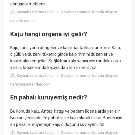
dönüşebilmektedir.
Kaynak kaldırma talebi
Cevabın tamamını burada okuyun:
|
natulife.com.tr
Kaju hangi organa iyi gelir?
Kaju, tansiyonu dengeler ve kalbi hastalıklardan korur. Kaju,
ölçülü ve düzenli tüketildiğinde kalp ritmini düzenler ve
kasılmaları engeller. Sağlıklı bir kalp yapısı için mutlaka kuru
yemiş tabaklarında kajuya da yer vermelisiniz.
Kaynak kaldırma talebi
Cevabın tamamını burada okuyun:
|
nefisyemektarifleri.com
En pahalı kuruyemiş nedir?
Bu konuda kaju, Antep fıstığı ve badem ilk sıralarda yer alır.
Bunlar içerisinde en pahalısı ise kaju olarak bilinir. Bunun için
en pahalı kuruyemişin kaju olduğunu söyleyebiliriz.
Kaynak kaldırma talebi
Cevabın tamamını burada okuyun:
|