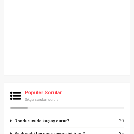
Popüler Sorular
Sıkça sorulan sorular
Dondurucuda kaç ay durur?
20
Balık yedikten sonra ayran içilir mi?
35