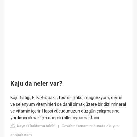
Kaju da neler var?
Kaju fıstığı, E, K, B6, bakır, fosfor, çinko, magnezyum, demir
ve selenyum vitaminleri de dahil olmak üzere bir dizi mineral
ve vitamin içerir. Hepsi vücudunuzun düzgün çalışmasına
yardımcı olmak için önemli roller oynamaktadır.
Kaynak kaldırma talebi
Cevabın tamamını burada okuyun:
|
cnnturk.com