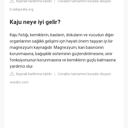
Kaynak kaldırma talebi
Cevabın tamamını burada okuyun:
|
tr.wikipedia.org
Kaju neye iyi gelir?
Kaju fıstığı, kemiklerin, kasların, dokuların ve vücudun diğer
organlarının sağlıklı gelişimi için hayati önem taşıyan iyi bir
magnezyum kaynağıdır. Magnezyum, kan basıncının
korunmasına, bağışıklık sisteminin güçlendirilmesine, sinir
fonksiyonunun korunmasına ve kemiklerin güçlü kalmasına
yardımcı olur.
Kaynak kaldırma talebi
Cevabın tamamını burada okuyun:
|
onedio.com