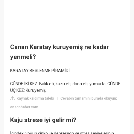
Canan Karatay kuruyemiş ne kadar
yenmeli?
KARATAY BESLENME PİRAMİDİ
GÜNDE İKİ KEZ: Balık eti, kuzu eti, dana eti, yumurta. GÜNDE
ÜÇ KEZ: Kuruyemiş.
Kaynak kaldırma talebi
Cevabın tamamını burada okuyun:
|
ensonhaber.com
Kaju strese iyi gelir mi?
İçindeki yoğun çinko ile depresyon ve stres seviyelerinin