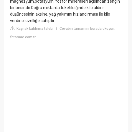
magnezyum,potasyum, fosfor mineralleri açısından zengin
bir besindir.Doğru miktarda tüketildiğinde kilo aldırır
düşüncesinin aksine, yağ yakımını hızlandırması ile kilo
verdirici özelliğe sahiptir.
Kaynak kaldırma talebi
Cevabın tamamını burada okuyun:
|
fotomac.com.tr