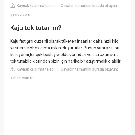
Kaynak kaldırma talebi
Cevabın tamamını burada okuyun:
|
qavruq.com
Kaju tok tutar mı?
Kaju fıstığını düzenli olarak tüketen insanlar daha hızlı kilo
verirler ve obez olma riskini düşürürler. Bunun yanı sıra, bu
kuruyemişler çok besleyici olduklarından ve sizi uzun süre
tok tutabildiklerinden sizin için harika bir atıştırmalık olabilir.
Kaynak kaldırma talebi
Cevabın tamamını burada okuyun:
|
sabah.com.tr