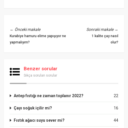
←
Önceki makale
Sonraki makale
→
Kurabiye hamuru elime yapışıyor ne
1 kalite çay nasıl
yapmalıyım?
olur?
Benzer sorular
Sıkça sorulan sorular
Antep fıstığı ne zaman toplanır 2022?
22
Çayı soğuk içilir mi?
16
Fıstık ağacı suyu sever mi?
44