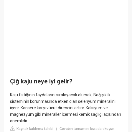
Çiğ kaju neye iyi gelir?
Kaju fıstığının faydalarını sıralayacak olursak; Bağışıklık
sisteminin korunmasında etken olan selenyum mineralini
içerir. Kansere karşı vücut direncini artırır. Kalsiyum ve
magnezyum gibi mineraller içermesi kemik sağlığı açısından
önemlidir.
Kaynak kaldırma talebi
Cevabın tamamını burada okuyun:
|