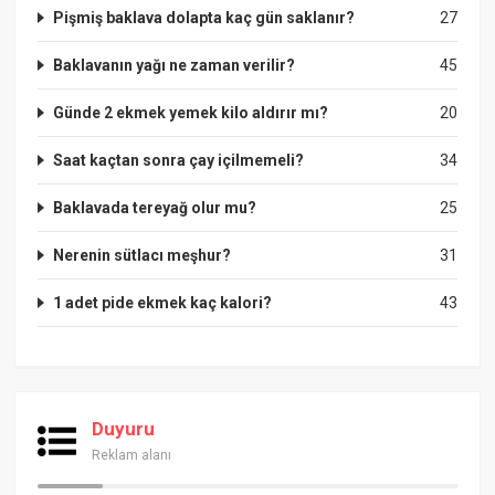
Pişmiş baklava dolapta kaç gün saklanır?
27
Baklavanın yağı ne zaman verilir?
45
Günde 2 ekmek yemek kilo aldırır mı?
20
Saat kaçtan sonra çay içilmemeli?
34
Baklavada tereyağ olur mu?
25
Nerenin sütlacı meşhur?
31
1 adet pide ekmek kaç kalori?
43
Duyuru
Reklam alanı