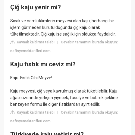
Çiğ kaju yenir mi?
Sıcak ve nemli iklimlerin meyvesi olan kaju, herhangi bir
işlem görmeden kurutulduğunda çiğ kaju olarak
tüketilmektedir. Çiğ kaju ise sağlık için oldukça faydalıdır.
Kaynak kaldırma talebi
Cevabın tamamını burada okuyun:
|
nefisyemektarifleri.com
Kaju fıstık mı ceviz mi?
Kaju: Fıstık Gibi Meyve!
Kaju meyvesi, çiğ veya kavrulmuş olarak tüketilebilir. Kaju
ağacı üzerinde yetişen yiyecek, fasulye ve böbrek şekline
benzeyen formu ile diğer fıstıklardan ayırt edilir.
Kaynak kaldırma talebi
Cevabın tamamını burada okuyun:
|
nefisyemektarifleri.com
Türkiyede kaju yetişir mi?