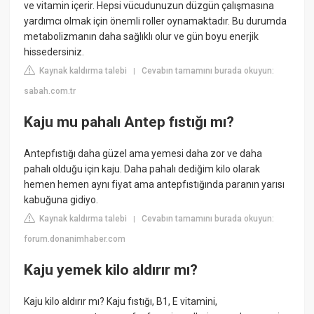
ve vitamin içerir. Hepsi vücudunuzun düzgün çalışmasına
yardımcı olmak için önemli roller oynamaktadır. Bu durumda
metabolizmanın daha sağlıklı olur ve gün boyu enerjik
hissedersiniz.
Kaynak kaldırma talebi
Cevabın tamamını burada okuyun:
|
sabah.com.tr
Kaju mu pahalı Antep fıstığı mı?
Antepfıstığı daha güzel ama yemesi daha zor ve daha
pahalı olduğu için kaju. Daha pahalı dediğim kilo olarak
hemen hemen aynı fiyat ama antepfıstığında paranın yarısı
kabuğuna gidiyo.
Kaynak kaldırma talebi
Cevabın tamamını burada okuyun:
|
forum.donanimhaber.com
Kaju yemek kilo aldırır mı?
Kaju kilo aldırır mı? Kaju fıstığı, B1, E vitamini,