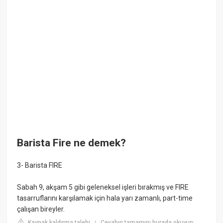
Barista Fire ne demek?
3- Barista FIRE
Sabah 9, akşam 5 gibi geleneksel işleri bırakmış ve FIRE
tasarruflarını karşılamak için hala yarı zamanlı, part-time
çalışan bireyler.
Kaynak kaldırma talebi
Cevabın tamamını burada okuyun:
|