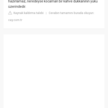
hazırlamaz, neredeyse kocaman bir kahve dükkanının yükü
üzerindedir.
Kaynak kaldırma talebi
Cevabın tamamını burada okuyun:
|
cay.com.tr