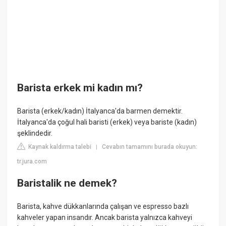
Barista erkek mi kadın mı?
Barista (erkek/kadın) İtalyanca'da barmen demektir.
İtalyanca'da çoğul hali baristi (erkek) veya bariste (kadın)
şeklindedir.
Kaynak kaldırma talebi
Cevabın tamamını burada okuyun:
|
tr.jura.com
Baristalik ne demek?
Barista, kahve dükkanlarında çalışan ve espresso bazlı
kahveler yapan insandır. Ancak barista yalnızca kahveyi