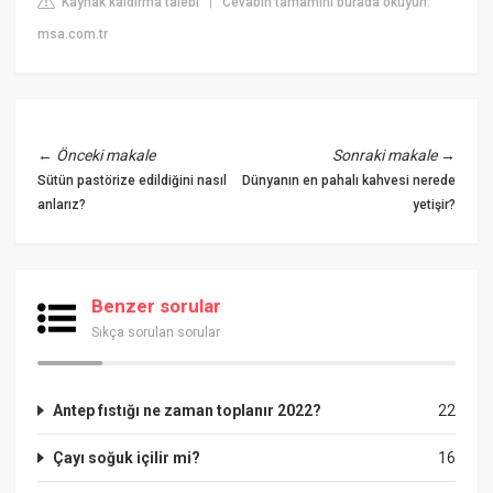
Kaynak kaldırma talebi
Cevabın tamamını burada okuyun:
|
msa.com.tr
←
Önceki makale
Sonraki makale
→
Sütün pastörize edildiğini nasıl
Dünyanın en pahalı kahvesi nerede
anlarız?
yetişir?
Benzer sorular
Sıkça sorulan sorular
Antep fıstığı ne zaman toplanır 2022?
22
Çayı soğuk içilir mi?
16