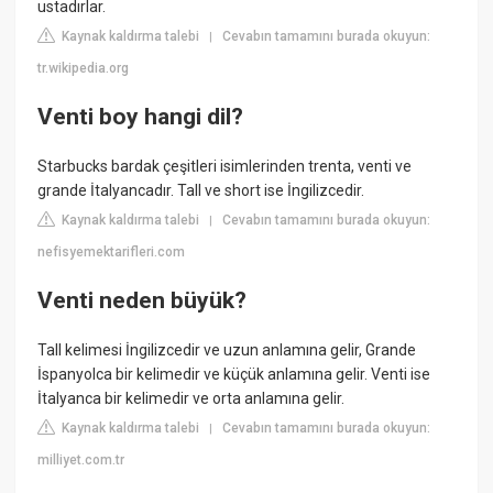
ustadırlar.
Kaynak kaldırma talebi
Cevabın tamamını burada okuyun:
|
tr.wikipedia.org
Venti boy hangi dil?
Starbucks bardak çeşitleri isimlerinden trenta, venti ve
grande İtalyancadır. Tall ve short ise İngilizcedir.
Kaynak kaldırma talebi
Cevabın tamamını burada okuyun:
|
nefisyemektarifleri.com
Venti neden büyük?
Tall kelimesi İngilizcedir ve uzun anlamına gelir, Grande
İspanyolca bir kelimedir ve küçük anlamına gelir. Venti ise
İtalyanca bir kelimedir ve orta anlamına gelir.
Kaynak kaldırma talebi
Cevabın tamamını burada okuyun:
|
milliyet.com.tr