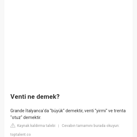
Venti ne demek?
Grande İtalyanca'da "büyük" demektir, venti "yirmi" ve trenta
"otuz" demektir.
Kaynak kaldırma talebi
Cevabın tamamını burada okuyun:
|
toptalent.co