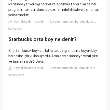
içerisinde yer verdiği dersler ve eğitimler farklı olsa da her
programın amacı; alanında uzman nitelikli kahve uzmanları
yetiştirmektir.
Kaynak kaldırma talebi
Cevabın tamamını burada okuyun:
|
kariyer.net
Starbucks orta boy ne denir?
Short en küçük boyken; tall orta boy, grande ise büyük boy
bardaklar için kullanılıyordu. Ama sonra sahneye venti çıktı
ve tüm sırayı değiştirdi.
Kaynak kaldırma talebi
Cevabın tamamını burada okuyun:
|
yemek.com