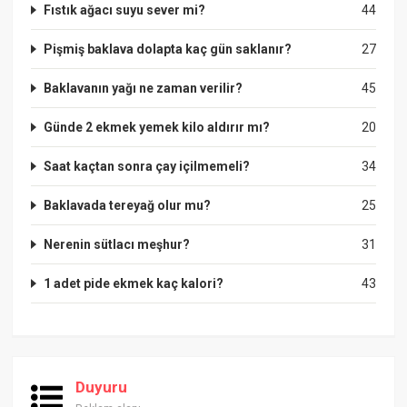
Fıstık ağacı suyu sever mi?
44
Pişmiş baklava dolapta kaç gün saklanır?
27
Baklavanın yağı ne zaman verilir?
45
Günde 2 ekmek yemek kilo aldırır mı?
20
Saat kaçtan sonra çay içilmemeli?
34
Baklavada tereyağ olur mu?
25
Nerenin sütlacı meşhur?
31
1 adet pide ekmek kaç kalori?
43
Duyuru