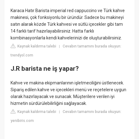
Karaca Hatır Barista imperial red cappuccino ve Türk kahve
makinesi, çok fonksiyonlu bir üründür. Sadece bu makineyi
satın alarak közde Türk kahvesi ve sütlü içecekler gibi tam
14 farklı tarif hazırlayabilirsiniz. Hatta farklı
kombinasyonlarla kendi kahvelerinizi de oluşturabilirsiniz.
Kaynak kaldırma talebi
Cevabın tamamını burada okuyun:
|
trendyol.com
J.R barista ne iş yapar?
Kahve ve makina ekipmanlarının işletmeciliğini üstlenecek.
Sipariş edilen kahve ve içecekleri menü ve reçetelere uygun
olarak hazırlayacak ve sunacak. Müşterilere verilen iyi
hizmetin sürdürülebilirliğini sağlayacak.
Kaynak kaldırma talebi
Cevabın tamamını burada okuyun:
|
yenibiris.com