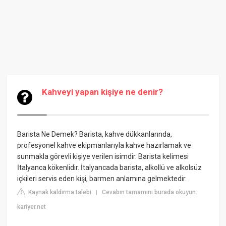
Kahveyi yapan kişiye ne denir?
Barista Ne Demek? Barista, kahve dükkanlarında,
profesyonel kahve ekipmanlarıyla kahve hazırlamak ve
sunmakla görevli kişiye verilen isimdir. Barista kelimesi
İtalyanca kökenlidir. İtalyancada barista, alkollü ve alkolsüz
içkileri servis eden kişi, barmen anlamına gelmektedir.
Kaynak kaldırma talebi
Cevabın tamamını burada okuyun:
|
kariyer.net