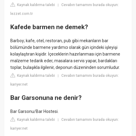
Kaynak kaldırma talebi
Cevabın tamamını burada okuyun:
|
lezzet.com.tr
Kafede barmen ne demek?
Barboy; kafe, otel, restoran, pub gibi mekanların bar
bölümünde barmene yardımcı olarak gün içindeki işleyişi
kolaylaştıran kişidir. İçeceklerin hazırlanması için barmene
malzeme tedarik eder, masalara servis yapar, bardakları
toplar, bulaşıkla ilgilenir, deponun düzeninden sorumludur.
Kaynak kaldırma talebi
Cevabın tamamını burada okuyun:
|
kariyer.net
Bar Garsonuna ne denir?
Bar Garsonu/Bar Hostesi.
Kaynak kaldırma talebi
Cevabın tamamını burada okuyun:
|
kariyer.net