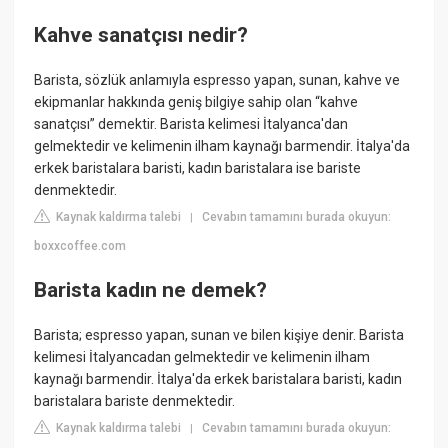
Kahve sanatçısı nedir?
Barista, sözlük anlamıyla espresso yapan, sunan, kahve ve
ekipmanlar hakkında geniş bilgiye sahip olan “kahve
sanatçısı” demektir. Barista kelimesi İtalyanca'dan
gelmektedir ve kelimenin ilham kaynağı barmendir. İtalya'da
erkek baristalara baristi, kadın baristalara ise bariste
denmektedir.
Kaynak kaldırma talebi
Cevabın tamamını burada okuyun:
|
boxxcoffee.com
Barista kadın ne demek?
Barista; espresso yapan, sunan ve bilen kişiye denir. Barista
kelimesi İtalyancadan gelmektedir ve kelimenin ilham
kaynağı barmendir. İtalya'da erkek baristalara baristi, kadın
baristalara bariste denmektedir.
Kaynak kaldırma talebi
Cevabın tamamını burada okuyun:
|