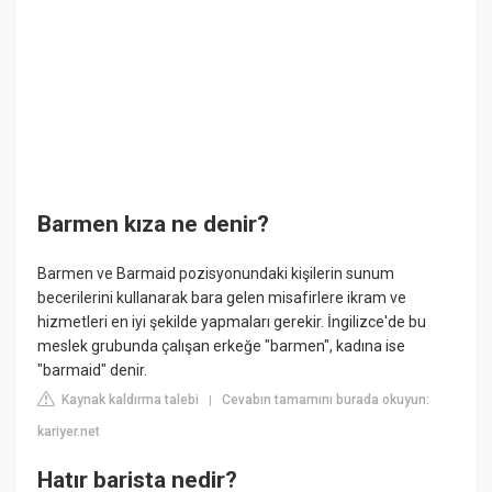
Barmen kıza ne denir?
Barmen ve Barmaid pozisyonundaki kişilerin sunum
becerilerini kullanarak bara gelen misafirlere ikram ve
hizmetleri en iyi şekilde yapmaları gerekir. İngilizce'de bu
meslek grubunda çalışan erkeğe "barmen", kadına ise
"barmaid" denir.
Kaynak kaldırma talebi
Cevabın tamamını burada okuyun:
|
kariyer.net
Hatır barista nedir?