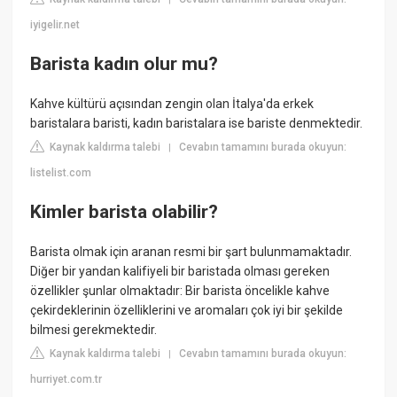
iyigelir.net
Barista kadın olur mu?
Kahve kültürü açısından zengin olan İtalya'da erkek
baristalara baristi, kadın baristalara ise bariste denmektedir.
Kaynak kaldırma talebi
Cevabın tamamını burada okuyun:
|
listelist.com
Kimler barista olabilir?
Barista olmak için aranan resmi bir şart bulunmamaktadır.
Diğer bir yandan kalifiyeli bir baristada olması gereken
özellikler şunlar olmaktadır: Bir barista öncelikle kahve
çekirdeklerinin özelliklerini ve aromaları çok iyi bir şekilde
bilmesi gerekmektedir.
Kaynak kaldırma talebi
Cevabın tamamını burada okuyun:
|
hurriyet.com.tr