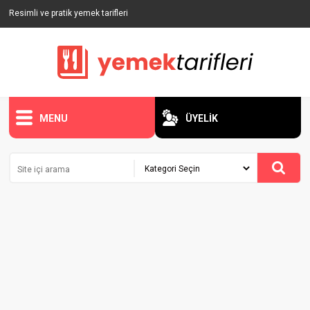
Resimli ve pratik yemek tarifleri
MENU
ÜYELİK