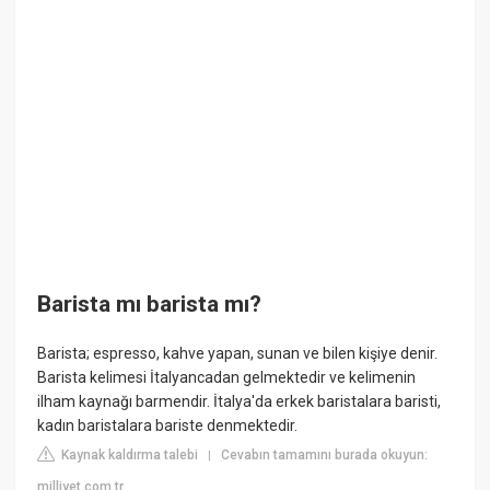
Barista mı barista mı?
Barista; espresso, kahve yapan, sunan ve bilen kişiye denir.
Barista kelimesi İtalyancadan gelmektedir ve kelimenin
ilham kaynağı barmendir. İtalya'da erkek baristalara baristi,
kadın baristalara bariste denmektedir.
Kaynak kaldırma talebi
Cevabın tamamını burada okuyun:
|
milliyet.com.tr