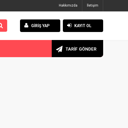
Hakkımızda
İletişim
GİRİŞ YAP
KAYIT OL
TARİF GÖNDER