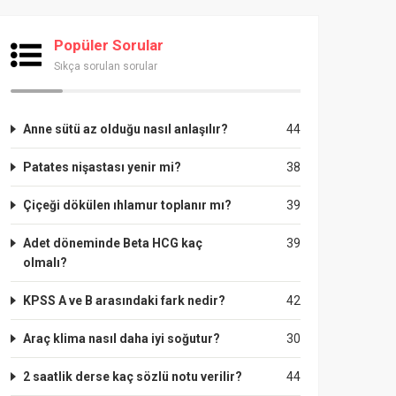
Popüler Sorular
Sıkça sorulan sorular
Anne sütü az olduğu nasıl anlaşılır?
44
Patates nişastası yenir mi?
38
Çiçeği dökülen ıhlamur toplanır mı?
39
Adet döneminde Beta HCG kaç
39
olmalı?
KPSS A ve B arasındaki fark nedir?
42
Araç klima nasıl daha iyi soğutur?
30
2 saatlik derse kaç sözlü notu verilir?
44