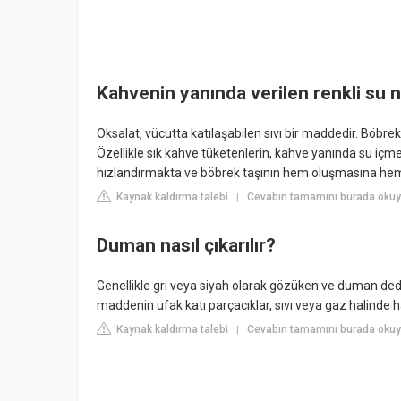
Kahvenin yanında verilen renkli su 
Oksalat, vücutta katılaşabilen sıvı bir maddedir. Böbre
Özellikle sık kahve tüketenlerin, kahve yanında su içme
hızlandırmakta ve böbrek taşının hem oluşmasına hem
Kaynak kaldırma talebi
Cevabın tamamını burada okuy
|
Duman nasıl çıkarılır?
Genellikle gri veya siyah olarak gözüken ve duman d
maddenin ufak katı parçacıklar, sıvı veya gaz halinde 
Kaynak kaldırma talebi
Cevabın tamamını burada okuy
|