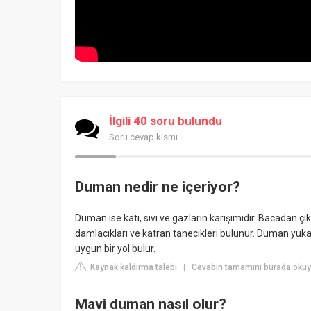
İlgili 40 soru bulundu
Soru cevap kısmı
Duman nedir ne içeriyor?
Duman ise katı, sıvı ve gazların karışımıdır. Bacadan
damlacıkları ve katran tanecikleri bulunur. Duman yuk
uygun bir yol bulur.
Kaynak kaldırma talebi
Cevabın tamamını burada okuyun
|
Mavi duman nasıl olur?