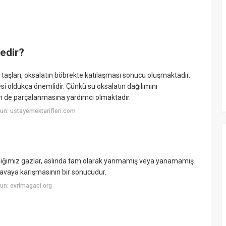
nedir?
k taşları, oksalatın böbrekte katılaşması sonucu oluşmaktadır.
si oldukça önemlidir. Çünkü su oksalatın dağılımını
 de parçalanmasına yardımcı olmaktadır.
un: ustayemektarifleri.com
ediğimiz gazlar, aslında tam olarak yanmamış veya yanamamış
havaya karışmasının bir sonucudur.
un: evrimagaci.org