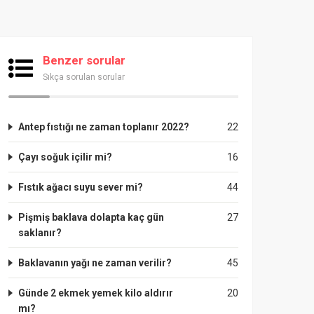
Benzer sorular
Sıkça sorulan sorular
Antep fıstığı ne zaman toplanır 2022?
22
Çayı soğuk içilir mi?
16
Fıstık ağacı suyu sever mi?
44
Pişmiş baklava dolapta kaç gün
27
saklanır?
Baklavanın yağı ne zaman verilir?
45
Günde 2 ekmek yemek kilo aldırır
20
mı?