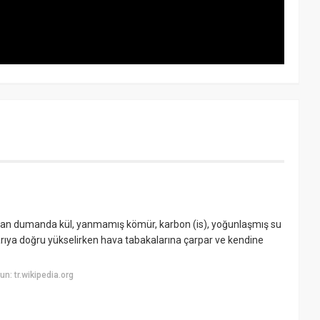
 çıkan dumanda kül, yanmamış kömür, karbon (is), yoğunlaşmış su
arıya doğru yükselirken hava tabakalarına çarpar ve kendine
: tr.wikipedia.org