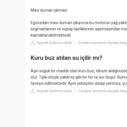
Mavi duman çıkması
Egzozdan mavi duman çıkıyorsa bu motorun yağ yaktığı 
segmanlarının ve supap lastiklerinin aşınmasından me
kaynaklanabilmektedir.
Kaynak kaldırma talebi
Cevabın tamamını burada oku
|
Kuru buz atılan su içilir mı?
Aşırı soğuk bir madde olan kuru buz, elinize aldığını
olur. Tıpkı ateşle yakılmış gibi bir his ve acı oluşur. B
tavsiye edilmektedir. Aynı sebepten dolayı yenmez, y
Kaynak kaldırma talebi
Cevabın tamamını burada okuy
|