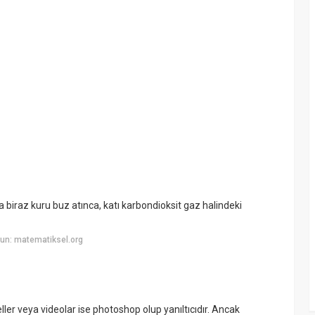
raz kuru buz atınca, katı karbondioksit gaz halindeki
un: matematiksel.org
ler veya videolar ise photoshop olup yanıltıcıdır. Ancak