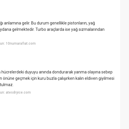
anlamına gelir. Bu durum genellikle pistonların, yağ
ydana gelmektedir. Turbo araçlarda ise yağ sızmalarından
yun: 10numarafiat.com
zda hücrelerdeki duyuyu anında dondurarak yanma olayına sebep
unun önüne geçmek için kuru buzla çalışırken kalın eldiven giyilmesi
utulmaz.
un: atesdryice.com