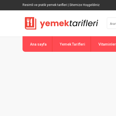
Resimli ve pratik yemek tarifleri | Sitemize Hoşgeldiniz
Ana sayfa
Yemek Tarifleri
Vitaminler