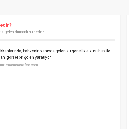
edir?
da gelen dumanlı su nedir?
kkanlarında, kahvenin yanında gelen su genellikle kuru buz ile
an, görsel bir şölen yaratıyor.
yun: mocacocoffee.com