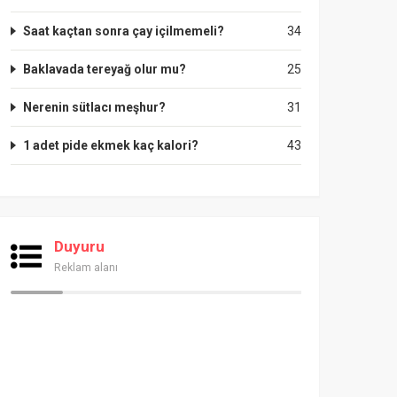
Saat kaçtan sonra çay içilmemeli?
34
Baklavada tereyağ olur mu?
25
Nerenin sütlacı meşhur?
31
1 adet pide ekmek kaç kalori?
43
Duyuru
Reklam alanı