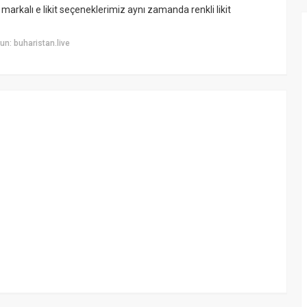
 markalı e likit seçeneklerimiz aynı zamanda renkli likit
n: buharistan.live