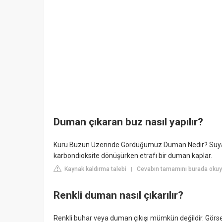
Duman çıkaran buz nasıl yapılır?
Kuru Buzun Üzerinde Gördüğümüz Duman Nedir? Suya bi
karbondioksite dönüşürken etrafı bir duman kaplar.
Kaynak kaldırma talebi
Cevabın tamamını burada okuy
|
Renkli duman nasıl çıkarılır?
Renkli buhar veya duman çıkışı mümkün değildir. Görsel