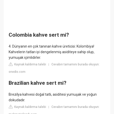
Colombia kahve sert mi?
4. Dünyanın en çok tanınan kahve üreticisi: Kolombiya!
Kahvelerin tatları iyi dengelenmiş asiditeye sahip olup,
yumuşak içimlidirler.
Kaynak kaldırma talebi
Cevabın tamamını burada okuyun:
|
onedio.com
Brazilian kahve sert mi?
Brezilya kahvesi doğal tatlı, asiditesi yumuşak ve yoğun
dokudadır.
Kaynak kaldırma talebi
Cevabın tamamını burada okuyun:
|