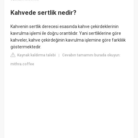
Kahvede sertlik nedir?
Kahvenin sertlik derecesi esasında kahve çekirdeklerinin
kavrulma işlemi ile doğru orantılıdır. Yani sertliklerine göre
kahveler, kahve çekirdeğinin kavrulma işlemine göre farklılık
göstermektedir.
Kaynak kaldırma talebi
Cevabın tamamını burada okuyun:
|
mithra.coffee