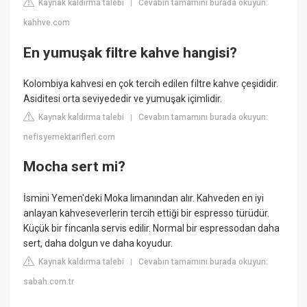
Kaynak kaldırma talebi
Cevabın tamamını burada okuyun:
|
kahhve.com
En yumuşak filtre kahve hangisi?
Kolombiya kahvesi en çok tercih edilen filtre kahve çeşididir.
Asiditesi orta seviyededir ve yumuşak içimlidir.
Kaynak kaldırma talebi
Cevabın tamamını burada okuyun:
|
nefisyemektarifleri.com
Mocha sert mi?
İsmini Yemen'deki Moka limanından alır. Kahveden en iyi
anlayan kahveseverlerin tercih ettiği bir espresso türüdür.
Küçük bir fincanla servis edilir. Normal bir espressodan daha
sert, daha dolgun ve daha koyudur.
Kaynak kaldırma talebi
Cevabın tamamını burada okuyun:
|
sabah.com.tr