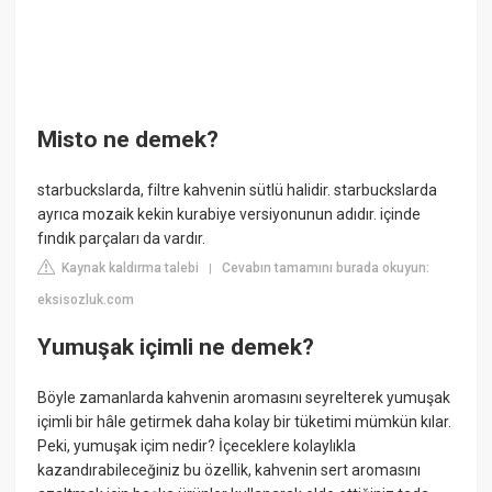
Misto ne demek?
starbuckslarda, filtre kahvenin sütlü halidir. starbuckslarda
ayrıca mozaik kekin kurabiye versiyonunun adıdır. içinde
fındık parçaları da vardır.
Kaynak kaldırma talebi
Cevabın tamamını burada okuyun:
|
eksisozluk.com
Yumuşak içimli ne demek?
Böyle zamanlarda kahvenin aromasını seyrelterek yumuşak
içimli bir hâle getirmek daha kolay bir tüketimi mümkün kılar.
Peki, yumuşak içim nedir? İçeceklere kolaylıkla
kazandırabileceğiniz bu özellik, kahvenin sert aromasını