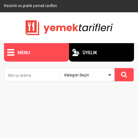
Resimli ve pratik yemek tarifleri
MENU
ÜYELİK