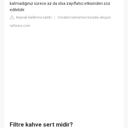
katmadığınız sürece az da olsa zayıflatıcı etkisinden söz
edilebilir.
Kaynak kaldırma talebi
Cevabın tamamını burada okuyun:
|
rafinera.com
Filtre kahve sert midir?