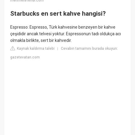
mehmetefendi.com
Starbucks en sert kahve hangisi?
Espresso: Espresso, Türk kahvesine benzeyen bir kahve
çeşididir ancak telvesi yoktur. Espressonun tadı oldukça acı
olmakla birlikte, sert bir kahvedir.
Kaynak kaldırma talebi
Cevabın tamamını burada okuyun:
|
gazetevatan.com