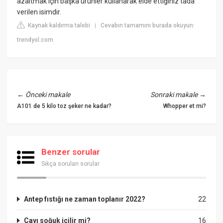
azaltmak için başka ürünler kullanarak elde ettiğiniz tada
verilen isimdir.
Kaynak kaldırma talebi
Cevabın tamamını burada okuyun:
|
trendyol.com
←
Önceki makale
Sonraki makale
→
A101 de 5 kilo toz şeker ne kadar?
Whopper et mi?
Benzer sorular
Sıkça sorulan sorular
Antep fıstığı ne zaman toplanır 2022?
22
Çayı soğuk içilir mi?
16