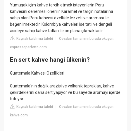
Yumuşak içim kahve tercih etmek isteyenlerin Peru
kahvesini denemesi önerilir. Karamel ve tarçın notalarına
sahip olan Peru kahvesi özellikle lezzeti ve aroması ile
beğenilmektedir. Kolombiya kahveleri ise tatlı ve dengeli
asideye sahip kahve tatları ile ön plana çıkmaktadır.
Kaynak kaldırma talebi
Cevabın tamamını burada okuyun:
|
espressoperfetto.com
En sert kahve hangi ülkenin?
Guatemala Kahvesi Özellikleri
Guatemala'nın dağlık arazisi ve volkanik toprakları, kahve
çekirdeklerini daha sert yapıyor ve bu sayede aromayı içerde
tutuyor.
Kaynak kaldırma talebi
Cevabın tamamını burada okuyun:
|
kahve.com