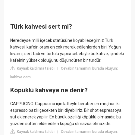
Türk kahvesi sert mi?
Neredeyse milli içecek statüsüne koyabileceğimiz Türk
kahvesi, kafein oranı en çok merak edilenlerden biri. Yoğun
kıvamı, sert tadı ve tortulu yapısı sebebiyle bu kahve; içindeki
kafeinin yüksek olduğunu düşündüren bir türdür.
Kaynak kaldırma talebi
Cevabın tamamını burada okuyun:
|
kahhve.com
Köpüklü kahveye ne denir?
CAPPUCINO. Cappucino için latteyle beraber en meşhur iki
espresso bazlı içecekten biri diyebiliriz. Bir shot espressoya
süt eklenerek yapılır. En büyük özelliği köpüklü olmasıdır, bu
yüzden sütten elde edilen köpüğü olmazsa olmazıdır.
Kaynak kaldırma talebi
Cevabın tamamını burada okuyun:
|