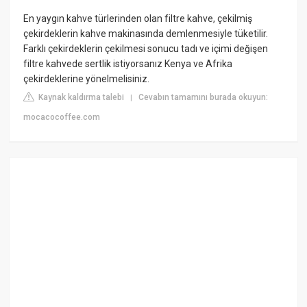
En yaygın kahve türlerinden olan filtre kahve, çekilmiş
çekirdeklerin kahve makinasında demlenmesiyle tüketilir.
Farklı çekirdeklerin çekilmesi sonucu tadı ve içimi değişen
filtre kahvede sertlik istiyorsanız Kenya ve Afrika
çekirdeklerine yönelmelisiniz.
Kaynak kaldırma talebi
Cevabın tamamını burada okuyun:
|
mocacocoffee.com