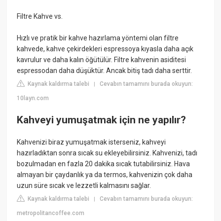
Filtre Kahve vs.
Hızlı ve pratik bir kahve hazırlama yöntemi olan filtre
kahvede, kahve çekirdekleri espressoya kıyasla daha açık
kavrulur ve daha kalın öğütülür. Filtre kahvenin asiditesi
espressodan daha düşüktür. Ancak bitiş tadı daha serttir.
Kaynak kaldırma talebi
Cevabın tamamını burada okuyun:
|
10layn.com
Kahveyi yumuşatmak için ne yapılır?
Kahvenizi biraz yumuşatmak isterseniz, kahveyi
hazırladıktan sonra sıcak su ekleyebilirsiniz. Kahvenizi, tadı
bozulmadan en fazla 20 dakika sıcak tutabilirsiniz. Hava
almayan bir çaydanlık ya da termos, kahvenizin çok daha
uzun süre sıcak ve lezzetli kalmasını sağlar.
Kaynak kaldırma talebi
Cevabın tamamını burada okuyun:
|
metropolitancoffee.com