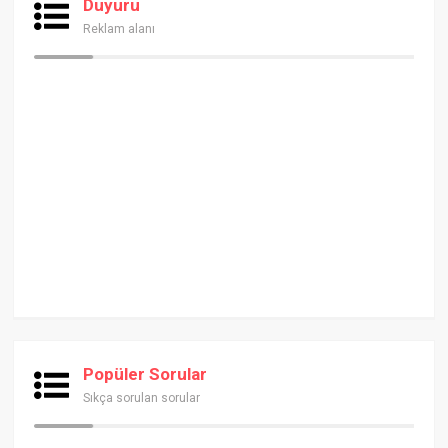
Duyuru
Reklam alanı
Popüler Sorular
Sıkça sorulan sorular