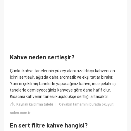
Kahve neden sertleşir?
Çünkü kahve tanelerinin yüzey alanı azaldıkça kahvenizin
içimi sertleşir, ağızda daha aromatik ve ekşi tatlar bırakır.
Yani iri çekilmiş tanelerle yapacağınız kahve, ince çekilmiş
tanelerle demleyeceğiniz kahveye göre daha hafif olur.
Kısacası kahvenin tanesi küçüldükçe sertliği artacaktır.
Kaynak kaldırma talebi
Cevabın tamamını burada okuyun:
|
solen.com.tr
En sert filtre kahve hangisi?