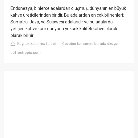
Endonezya, binlerce adalardan oluşmuş, dünyanın en büyük
kahve üreticilerinden biridir. Bu adalardan en çok bilinenleri:
Sumatra, Java, ve Sulawesi adalarıdır ve bu adalarda
yetişen kahve tüm dünyada yüksek kaliteli kahve olarak
olarak bilinir.
Kaynak kaldırma talebi
Cevabın tamamını burada okuyun:
|
coffeetropic.com