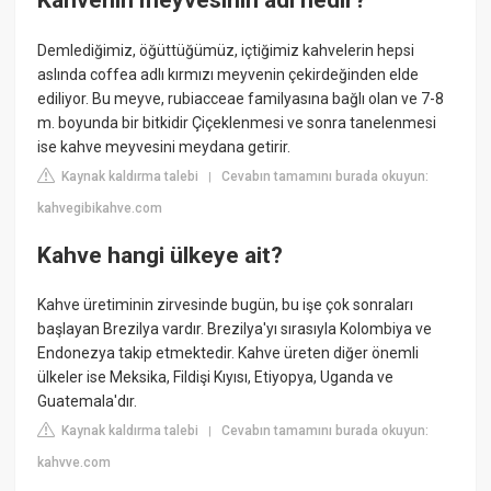
Kahvenin meyvesinin adı nedir?
Demlediğimiz, öğüttüğümüz, içtiğimiz kahvelerin hepsi
aslında coffea adlı kırmızı meyvenin çekirdeğinden elde
ediliyor. Bu meyve, rubiacceae familyasına bağlı olan ve 7-8
m. boyunda bir bitkidir Çiçeklenmesi ve sonra tanelenmesi
ise kahve meyvesini meydana getirir.
Kaynak kaldırma talebi
Cevabın tamamını burada okuyun:
|
kahvegibikahve.com
Kahve hangi ülkeye ait?
Kahve üretiminin zirvesinde bugün, bu işe çok sonraları
başlayan Brezilya vardır. Brezilya'yı sırasıyla Kolombiya ve
Endonezya takip etmektedir. Kahve üreten diğer önemli
ülkeler ise Meksika, Fildişi Kıyısı, Etiyopya, Uganda ve
Guatemala'dır.
Kaynak kaldırma talebi
Cevabın tamamını burada okuyun:
|
kahvve.com