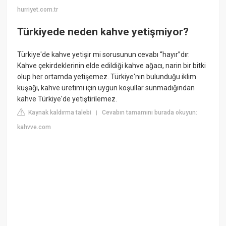
hurriyet.com.tr
Türkiyede neden kahve yetişmiyor?
Türkiye'de kahve yetişir mi sorusunun cevabı “hayır”dır.
Kahve çekirdeklerinin elde edildiği kahve ağacı, narin bir bitki
olup her ortamda yetişemez. Türkiye'nin bulunduğu iklim
kuşağı, kahve üretimi için uygun koşullar sunmadığından
kahve Türkiye'de yetiştirilemez.
Kaynak kaldırma talebi
Cevabın tamamını burada okuyun:
|
kahvve.com