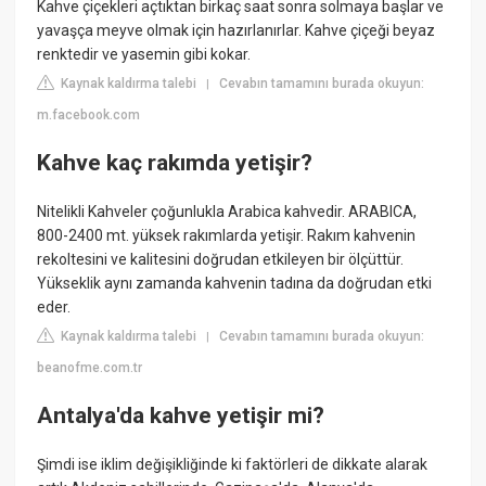
Kahve çiçekleri açtıktan birkaç saat sonra solmaya başlar ve
yavaşça meyve olmak için hazırlanırlar. Kahve çiçeği beyaz
renktedir ve yasemin gibi kokar.
Kaynak kaldırma talebi
Cevabın tamamını burada okuyun:
|
m.facebook.com
Kahve kaç rakımda yetişir?
Nitelikli Kahveler çoğunlukla Arabica kahvedir. ARABICA,
800-2400 mt. yüksek rakımlarda yetişir. Rakım kahvenin
rekoltesini ve kalitesini doğrudan etkileyen bir ölçüttür.
Yükseklik aynı zamanda kahvenin tadına da doğrudan etki
eder.
Kaynak kaldırma talebi
Cevabın tamamını burada okuyun:
|
beanofme.com.tr
Antalya'da kahve yetişir mi?
Şimdi ise iklim değişikliğinde ki faktörleri de dikkate alarak