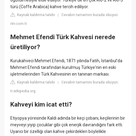
öğütülmesiyle elde ediliyor. Türkiye'de en çok Rio-2 ve Rio-3
türü (Coffe Arabica) kahve tercih ediliyor.
Kaynak kaldırma talebi
Cevabın tamamını burada okuyun:
|
ntv.com.tr
Mehmet Efendi Türk Kahvesi nerede
üretiliyor?
Kurukahveci Mehmet Efendi, 1871 yılında Fatih, İstanbul'da
Mehmet Efendi tarafından kurulmuş Türkiye'nin en eski
işletmelerinden Türk Kahvesinin en tanınan markası.
Kaynak kaldırma talebi
Cevabın tamamını burada okuyun:
|
tr.wikipedia.org
Kahveyi kim icat etti?
Etiyopya yöresinde Kaldi adında bir keçi çobanı, keçilerinin bir
meyveyi yiyip çocuklar gibi çok enerjik davrandığını fark etti.
Uyarıcı bir özelliği olan kahve çekirdekleri böylelikle