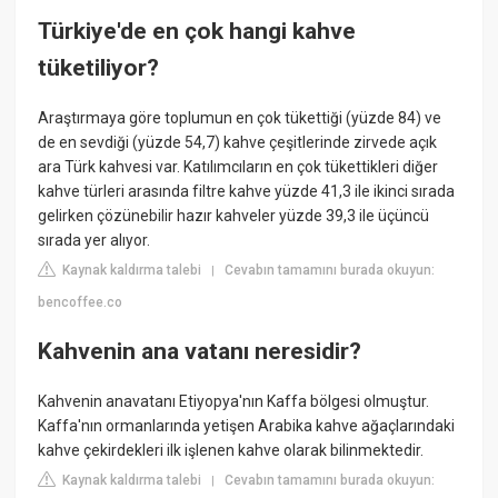
Türkiye'de en çok hangi kahve
tüketiliyor?
Araştırmaya göre toplumun en çok tükettiği (yüzde 84) ve
de en sevdiği (yüzde 54,7) kahve çeşitlerinde zirvede açık
ara Türk kahvesi var. Katılımcıların en çok tükettikleri diğer
kahve türleri arasında filtre kahve yüzde 41,3 ile ikinci sırada
gelirken çözünebilir hazır kahveler yüzde 39,3 ile üçüncü
sırada yer alıyor.
Kaynak kaldırma talebi
Cevabın tamamını burada okuyun:
|
bencoffee.co
Kahvenin ana vatanı neresidir?
Kahvenin anavatanı Etiyopya'nın Kaffa bölgesi olmuştur.
Kaffa'nın ormanlarında yetişen Arabika kahve ağaçlarındaki
kahve çekirdekleri ilk işlenen kahve olarak bilinmektedir.
Kaynak kaldırma talebi
Cevabın tamamını burada okuyun:
|