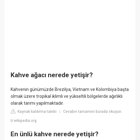
Kahve ağacı nerede yetişir?
Kahvenin günümüzde Brezilya, Vietnam ve Kolombiya başta
olmak üzere tropikal iklimli ve yükseltili bölgelerde ağırlıklı
olarak tarımı yapılmaktadır.
Kaynak kaldırma talebi
Cevabın tamamını burada okuyun:
|
tr.wikipedia.org
En ünlü kahve nerede yetişir?