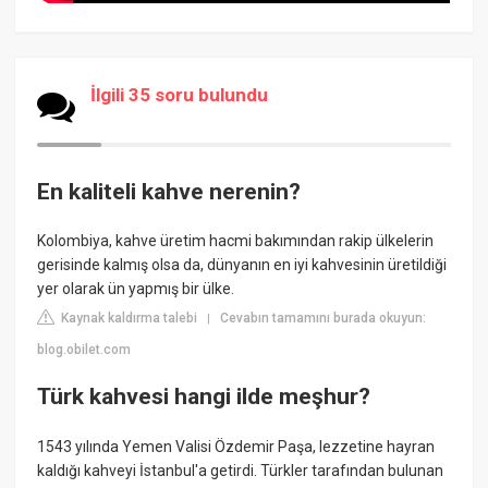
İlgili 35 soru bulundu
En kaliteli kahve nerenin?
Kolombiya, kahve üretim hacmi bakımından rakip ülkelerin
gerisinde kalmış olsa da, dünyanın en iyi kahvesinin üretildiği
yer olarak ün yapmış bir ülke.
Kaynak kaldırma talebi
Cevabın tamamını burada okuyun:
|
blog.obilet.com
Türk kahvesi hangi ilde meşhur?
1543 yılında Yemen Valisi Özdemir Paşa, lezzetine hayran
kaldığı kahveyi İstanbul'a getirdi. Türkler tarafından bulunan