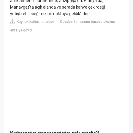
artık Akdeniz sahillerinde, Gazipaşa'da, Alanya'da,
Manavgat'ta açık alanda ve serada kahve çekirdeği
yetiştirebileceğimiz bir noktaya geldik” dedi.
Kaynak kaldırma talebi
Cevabın tamamını burada okuyun:
|
antalya.gov.tr