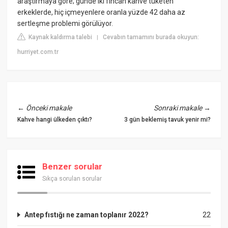
araştırmaya göre; günde iki fincan kahve tüketen
erkeklerde, hiç içmeyenlere oranla yüzde 42 daha az
sertleşme problemi görülüyor.
Kaynak kaldırma talebi
Cevabın tamamını burada okuyun:
|
hurriyet.com.tr
←
Önceki makale
Sonraki makale
→
Kahve hangi ülkeden çıktı?
3 gün beklemiş tavuk yenir mi?
Benzer sorular
Sıkça sorulan sorular
Antep fıstığı ne zaman toplanır 2022?
22