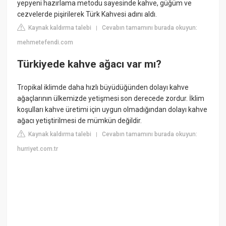
yepyeni hazırlama metodu sayesinde kahve, güğüm ve
cezvelerde pişirilerek Türk Kahvesi adını aldı.
Kaynak kaldırma talebi
Cevabın tamamını burada okuyun:
|
mehmetefendi.com
Türkiyede kahve ağacı var mı?
Tropikal iklimde daha hızlı büyüdüğünden dolayı kahve
ağaçlarının ülkemizde yetişmesi son derecede zordur. İklim
koşulları kahve üretimi için uygun olmadığından dolayı kahve
ağacı yetiştirilmesi de mümkün değildir.
Kaynak kaldırma talebi
Cevabın tamamını burada okuyun:
|
hurriyet.com.tr