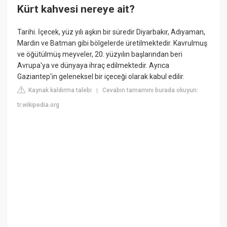
Kürt kahvesi nereye ait?
Tarihi. İçecek, yüz yılı aşkın bir süredir Diyarbakır, Adıyaman,
Mardin ve Batman gibi bölgelerde üretilmektedir. Kavrulmuş
ve öğütülmüş meyveler, 20. yüzyılın başlarından beri
Avrupa'ya ve dünyaya ihraç edilmektedir. Ayrıca
Gaziantep'in geleneksel bir içeceği olarak kabul edilir.
Kaynak kaldırma talebi
Cevabın tamamını burada okuyun:
|
tr.wikipedia.org