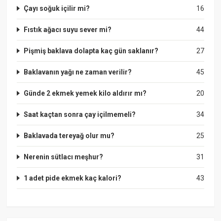
Çayı soğuk içilir mi?
16
Fıstık ağacı suyu sever mi?
44
Pişmiş baklava dolapta kaç gün saklanır?
27
Baklavanın yağı ne zaman verilir?
45
Günde 2 ekmek yemek kilo aldırır mı?
20
Saat kaçtan sonra çay içilmemeli?
34
Baklavada tereyağ olur mu?
25
Nerenin sütlacı meşhur?
31
1 adet pide ekmek kaç kalori?
43