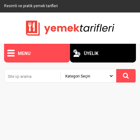
Resimli ve pratik yemek tarifleri
MENU
ÜYELİK