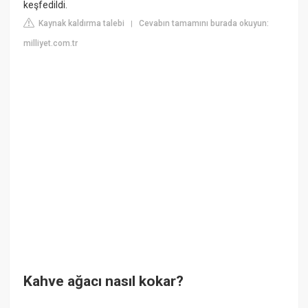
keşfedildi.
Kaynak kaldırma talebi
Cevabın tamamını burada okuyun:
|
milliyet.com.tr
Kahve ağacı nasıl kokar?