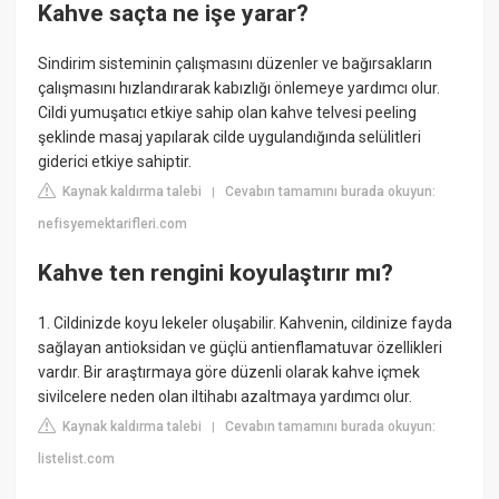
Kahve saçta ne işe yarar?
Sindirim sisteminin çalışmasını düzenler ve bağırsakların
çalışmasını hızlandırarak kabızlığı önlemeye yardımcı olur.
Cildi yumuşatıcı etkiye sahip olan kahve telvesi peeling
şeklinde masaj yapılarak cilde uygulandığında selülitleri
giderici etkiye sahiptir.
Kaynak kaldırma talebi
Cevabın tamamını burada okuyun:
|
nefisyemektarifleri.com
Kahve ten rengini koyulaştırır mı?
1. Cildinizde koyu lekeler oluşabilir. Kahvenin, cildinize fayda
sağlayan antioksidan ve güçlü antienflamatuvar özellikleri
vardır. Bir araştırmaya göre düzenli olarak kahve içmek
sivilcelere neden olan iltihabı azaltmaya yardımcı olur.
Kaynak kaldırma talebi
Cevabın tamamını burada okuyun:
|
listelist.com