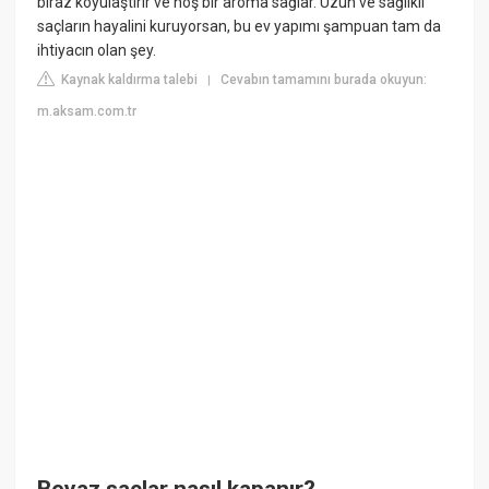
biraz koyulaştırır ve hoş bir aroma sağlar. Uzun ve sağlıklı
saçların hayalini kuruyorsan, bu ev yapımı şampuan tam da
ihtiyacın olan şey.
Kaynak kaldırma talebi
Cevabın tamamını burada okuyun:
|
m.aksam.com.tr