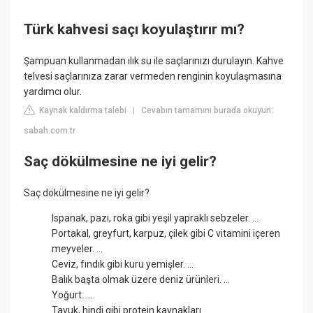
Türk kahvesi saçı koyulaştırır mı?
Şampuan kullanmadan ılık su ile saçlarınızı durulayın. Kahve
telvesi saçlarınıza zarar vermeden renginin koyulaşmasına
yardımcı olur.
Kaynak kaldırma talebi
Cevabın tamamını burada okuyun:
|
sabah.com.tr
Saç dökülmesine ne iyi gelir?
Saç dökülmesine ne iyi gelir?
Ispanak, pazı, roka gibi yeşil yapraklı sebzeler. ...
Portakal, greyfurt, karpuz, çilek gibi C vitamini içeren
meyveler. ...
Ceviz, fındık gibi kuru yemişler. ...
Balık başta olmak üzere deniz ürünleri. ...
Yoğurt. ...
Tavuk, hindi gibi protein kaynakları ...