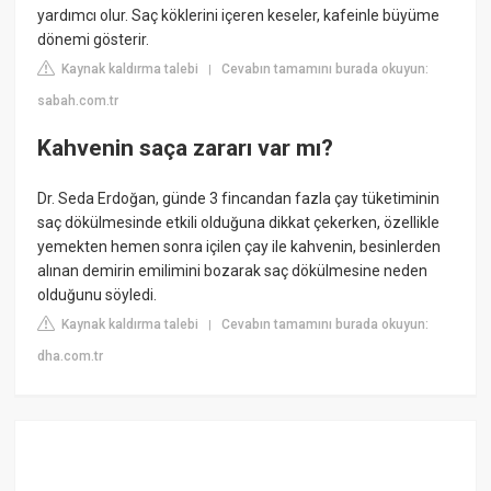
yardımcı olur. Saç köklerini içeren keseler, kafeinle büyüme
dönemi gösterir.
Kaynak kaldırma talebi
Cevabın tamamını burada okuyun:
|
sabah.com.tr
Kahvenin saça zararı var mı?
Dr. Seda Erdoğan, günde 3 fincandan fazla çay tüketiminin
saç dökülmesinde etkili olduğuna dikkat çekerken, özellikle
yemekten hemen sonra içilen çay ile kahvenin, besinlerden
alınan demirin emilimini bozarak saç dökülmesine neden
olduğunu söyledi.
Kaynak kaldırma talebi
Cevabın tamamını burada okuyun:
|
dha.com.tr