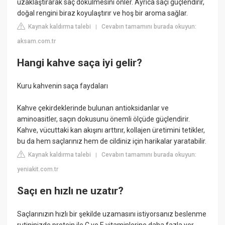
uzaklaştırarak saç dökülmesini önler. Ayrıca saçı güçlendirir,
doğal rengini biraz koyulaştırır ve hoş bir aroma sağlar.
Kaynak kaldırma talebi
Cevabın tamamını burada okuyun:
|
aksam.com.tr
Hangi kahve saça iyi gelir?
Kuru kahvenin saça faydaları
Kahve çekirdeklerinde bulunan antioksidanlar ve
aminoasitler, saçın dokusunu önemli ölçüde güçlendirir.
Kahve, vücuttaki kan akışını arttırır, kollajen üretimini tetikler,
bu da hem saçlarınız hem de cildiniz için harikalar yaratabilir.
Kaynak kaldırma talebi
Cevabın tamamını burada okuyun:
|
yeniakit.com.tr
Saçı en hızlı ne uzatır?
Saçlarınızın hızlı bir şekilde uzamasını istiyorsanız beslenme
rutininizde protein ile C ve E vitaminlerine daha fazla yer