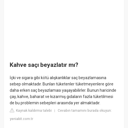
Kahve saçı beyazlatır mı?
İçki ve sigara gibi kötü alışkanlıklar saç beyazlamasına
sebep olmaktadır. Bunları tüketenler tüketmeyenlere göre
daha erken saç beyazlaması yaşayabilirler. Bunun haricinde
çay, kahve, baharat ve kızarmış gıdaların fazla tüketilmesi
de bu problemin sebepleri arasında yer almaktadır.
Kaynak kaldırma talebi
Cevabın tamamını burada okuyun:
|
yeniakit.com.tr