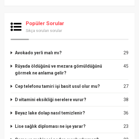
Popüler Sorular
Sıkça sorulan sorular
Avokado yerli malı mı?
29
Rüyada öldüğünü ve mezara gömüldüğünü
45
görmek ne anlama gelir?
Cep telefonu tamiri işi basit usul olur mu?
27
D vitamini eksikliği nerelere vurur?
38
Beyaz lake dolap nasıl temizlenir?
36
Lise sağlık diploması ne işe yarar?
23