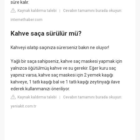
süre kalır.
Kaynak kaldırma talebi
Cevabın tamamını burada okuyun:
|
internethaber.com
Kahve saça sürülür mü?
Kahveyi ıslatıp saçınıza sürerseniz bakın ne oluyor!
Yağlı bir saça sahipseniz, kahve saç maskesi yapmak için
yalnızca öğütülmüş kahve ve su gerekir. Eğer kuru saç
yapınız varsa, kahve saç maskesi için 2 yemek kaşığı
kahveye, 1 tatlı kaşığı bal ve 1 tatlı kaşığı zeytinyağı ilave
ederek kullanmanızı öneriliyor.
Kaynak kaldırma talebi
Cevabın tamamını burada okuyun:
|
yeniakit.com.tr