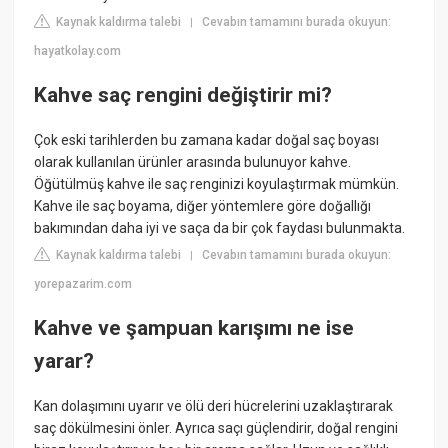
Kaynak kaldırma talebi
Cevabın tamamını burada okuyun:
|
hayatkolay.com
Kahve saç rengini değiştirir mi?
Çok eski tarihlerden bu zamana kadar doğal saç boyası
olarak kullanılan ürünler arasında bulunuyor kahve.
Öğütülmüş kahve ile saç renginizi koyulaştırmak mümkün.
Kahve ile saç boyama, diğer yöntemlere göre doğallığı
bakımından daha iyi ve saça da bir çok faydası bulunmakta.
Kaynak kaldırma talebi
Cevabın tamamını burada okuyun:
|
yorepazarim.com
Kahve ve şampuan karışımı ne ise
yarar?
Kan dolaşımını uyarır ve ölü deri hücrelerini uzaklaştırarak
saç dökülmesini önler. Ayrıca saçı güçlendirir, doğal rengini