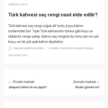
milliyet.com.tr
Türk kahvesi saç rengi nasıl elde edilir?
Türk kahvesi saç rengi soğuk alt tonlu, koyu kahve
tonlarından biri. Tıpkı Türk kahvesinin telvesi gibi koyu ve
iddialı bir renge sahip. Kahve saç renginin bu tonu için ne çok
koyu, ne de çok açık kahve diyebiliriz.
Kaynak kaldırma talebi
Cevabın tamamını burada okuyun:
|
sacsirlari.com
←
Önceki makale
Sonraki makale
→
Jalapeno biberi ile ne yapılır?
Kinder güvenli mi?