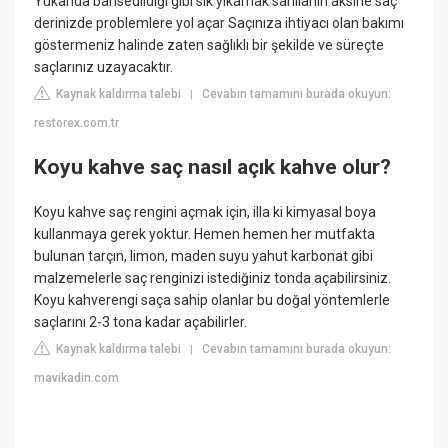
Yukarıda bahsedildiği gibi sık yıkamak sanılanın aksine saç
derinizde problemlere yol açar Saçınıza ihtiyacı olan bakımı
göstermeniz halinde zaten sağlıklı bir şekilde ve süreçte
saçlarınız uzayacaktır.
Kaynak kaldırma talebi
Cevabın tamamını burada okuyun:
|
restorex.com.tr
Koyu kahve saç nasıl açık kahve olur?
Koyu kahve saç rengini açmak için, illa ki kimyasal boya
kullanmaya gerek yoktur. Hemen hemen her mutfakta
bulunan tarçın, limon, maden suyu yahut karbonat gibi
malzemelerle saç renginizi istediğiniz tonda açabilirsiniz.
Koyu kahverengi saça sahip olanlar bu doğal yöntemlerle
saçlarını 2-3 tona kadar açabilirler.
Kaynak kaldırma talebi
Cevabın tamamını burada okuyun:
|
mavikadin.com