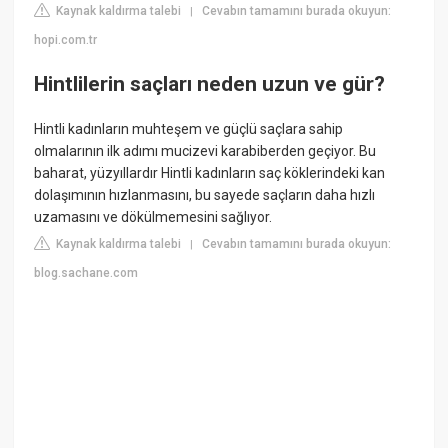
Kaynak kaldırma talebi
Cevabın tamamını burada okuyun:
|
hopi.com.tr
Hintlilerin saçları neden uzun ve gür?
Hintli kadınların muhteşem ve güçlü saçlara sahip
olmalarının ilk adımı mucizevi karabiberden geçiyor. Bu
baharat, yüzyıllardır Hintli kadınların saç köklerindeki kan
dolaşımının hızlanmasını, bu sayede saçların daha hızlı
uzamasını ve dökülmemesini sağlıyor.
Kaynak kaldırma talebi
Cevabın tamamını burada okuyun:
|
blog.sachane.com