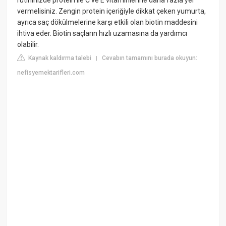
vermelisiniz. Zengin protein içeriğiyle dikkat çeken yumurta,
ayrıca saç dökülmelerine karşı etkili olan biotin maddesini
ihtiva eder. Biotin saçların hızlı uzamasına da yardımcı
olabilir.
Kaynak kaldırma talebi
Cevabın tamamını burada okuyun:
|
nefisyemektarifleri.com