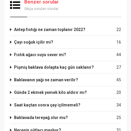
Benzer sorular
Sıkça sorulan sorular
Antep fıstığı ne zaman toplanır 2022?
22
Çayı soğuk içilir mi?
16
Fıstık ağacı suyu sever mi?
44
Pişmiş baklava dolapta kaç gün saklanır?
27
Baklavanın yağı ne zaman verilir?
45
Günde 2 ekmek yemek kilo aldırır mı?
20
Saat kaçtan sonra çay içilmemeli?
34
Baklavada tereyağ olur mu?
25
Nerenin sütlacı meşhur?
31