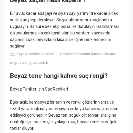
Beyaz saçlar nasıl kapanır?
Bir avuç kadar adaçayı ve siyah çayı yarım litre kadar sıcak
su ile karıştırıp demleyin. Soğuduktan sonra saçlarınıza
uygulayın. Bir süre bekletip bol su ile durulayın. Hazırlaması
da uygulaması da çok basit olan bu yöntem sayesinde
saçlarınızdaki beyazların kısa süreliğine renklenmesini
sağlayın.
Kaynak kaldırma talebi
Cevabın tamamını burada okuyun:
|
migrostv.migros.com.tr
Beyaz tene hangi kahve saç rengi?
Beyaz Tenliler İçin Saç Renkleri
Eğer açık, bembeyaz bir tenin ve renkli gözlerin varsa ve
tezat yaratmak istiyorsan siyah ve koyu kahve saç renkleri
etkileyici görünebilir. Beyaz ten, soğuk cilt tonları aralığına
düştüğü için ona en çok yakışan saç boyası renkleri soğuk
tonlar oluyor.