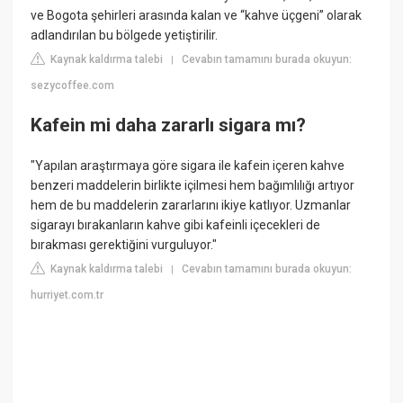
ve Bogota şehirleri arasında kalan ve “kahve üçgeni” olarak
adlandırılan bu bölgede yetiştirilir.
Kaynak kaldırma talebi
Cevabın tamamını burada okuyun:
|
sezycoffee.com
Kafein mi daha zararlı sigara mı?
"Yapılan araştırmaya göre sigara ile kafein içeren kahve
benzeri maddelerin birlikte içilmesi hem bağımlılığı artıyor
hem de bu maddelerin zararlarını ikiye katlıyor. Uzmanlar
sigarayı bırakanların kahve gibi kafeinli içecekleri de
bırakması gerektiğini vurguluyor."
Kaynak kaldırma talebi
Cevabın tamamını burada okuyun:
|
hurriyet.com.tr