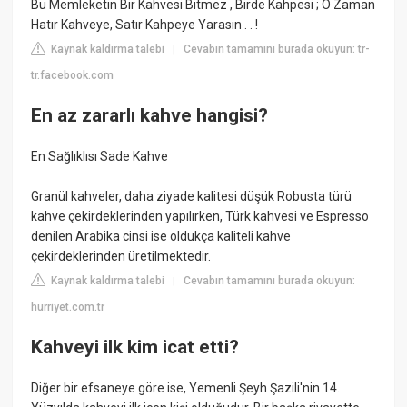
Bu Memleketin Bir Kahvesi Bitmez , Birde Kahpesi ; O Zaman
Hatır Kahveye, Satır Kahpeye Yarasın . . !
Kaynak kaldırma talebi
Cevabın tamamını burada okuyun: tr-
|
tr.facebook.com
En az zararlı kahve hangisi?
En Sağlıklısı Sade Kahve
Granül kahveler, daha ziyade kalitesi düşük Robusta türü
kahve çekirdeklerinden yapılırken, Türk kahvesi ve Espresso
denilen Arabika cinsi ise oldukça kaliteli kahve
çekirdeklerinden üretilmektedir.
Kaynak kaldırma talebi
Cevabın tamamını burada okuyun:
|
hurriyet.com.tr
Kahveyi ilk kim icat etti?
Diğer bir efsaneye göre ise, Yemenli Şeyh Şazili'nin 14.