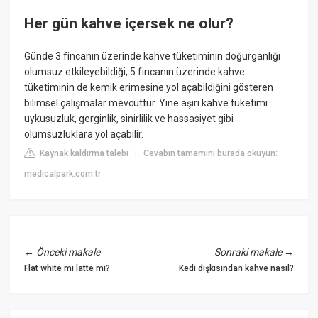
Her gün kahve içersek ne olur?
Günde 3 fincanın üzerinde kahve tüketiminin doğurganlığı
olumsuz etkileyebildiği, 5 fincanın üzerinde kahve
tüketiminin de kemik erimesine yol açabildiğini gösteren
bilimsel çalışmalar mevcuttur. Yine aşırı kahve tüketimi
uykusuzluk, gerginlik, sinirlilik ve hassasiyet gibi
olumsuzluklara yol açabilir.
Kaynak kaldırma talebi
Cevabın tamamını burada okuyun:
|
medicalpark.com.tr
←
Önceki makale
Sonraki makale
→
Flat white mı latte mi?
Kedi dışkısından kahve nasıl?