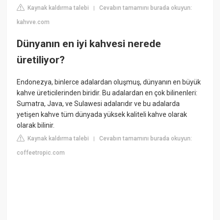
Kaynak kaldırma talebi
Cevabın tamamını burada okuyun:
|
kahvve.com
Dünyanın en iyi kahvesi nerede
üretiliyor?
Endonezya, binlerce adalardan oluşmuş, dünyanın en büyük
kahve üreticilerinden biridir. Bu adalardan en çok bilinenleri:
Sumatra, Java, ve Sulawesi adalarıdır ve bu adalarda
yetişen kahve tüm dünyada yüksek kaliteli kahve olarak
olarak bilinir.
Kaynak kaldırma talebi
Cevabın tamamını burada okuyun:
|
coffeetropic.com