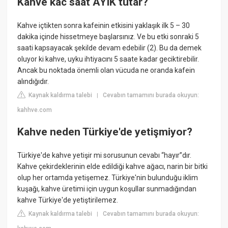
Kahve kac saat AYIK tutar?
Kahve içtikten sonra kafeinin etkisini yaklaşık ilk 5 – 30
dakika içinde hissetmeye başlarsınız. Ve bu etki sonraki 5
saati kapsayacak şekilde devam edebilir (2). Bu da demek
oluyor ki kahve, uyku ihtiyacını 5 saate kadar geciktirebilir.
Ancak bu noktada önemli olan vücuda ne oranda kafein
alındığıdır.
Kaynak kaldırma talebi
Cevabın tamamını burada okuyun:
|
kahhve.com
Kahve neden Türkiye'de yetişmiyor?
Türkiye'de kahve yetişir mi sorusunun cevabı “hayır”dır.
Kahve çekirdeklerinin elde edildiği kahve ağacı, narin bir bitki
olup her ortamda yetişemez. Türkiye'nin bulunduğu iklim
kuşağı, kahve üretimi için uygun koşullar sunmadığından
kahve Türkiye'de yetiştirilemez.
Kaynak kaldırma talebi
Cevabın tamamını burada okuyun:
|