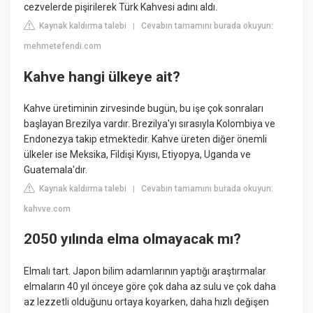
cezvelerde pişirilerek Türk Kahvesi adını aldı.
Kaynak kaldırma talebi
Cevabın tamamını burada okuyun:
|
mehmetefendi.com
Kahve hangi ülkeye ait?
Kahve üretiminin zirvesinde bugün, bu işe çok sonraları
başlayan Brezilya vardır. Brezilya'yı sırasıyla Kolombiya ve
Endonezya takip etmektedir. Kahve üreten diğer önemli
ülkeler ise Meksika, Fildişi Kıyısı, Etiyopya, Uganda ve
Guatemala'dır.
Kaynak kaldırma talebi
Cevabın tamamını burada okuyun:
|
kahvve.com
2050 yılında elma olmayacak mı?
Elmalı tart. Japon bilim adamlarının yaptığı araştırmalar
elmaların 40 yıl önceye göre çok daha az sulu ve çok daha
az lezzetli olduğunu ortaya koyarken, daha hızlı değişen