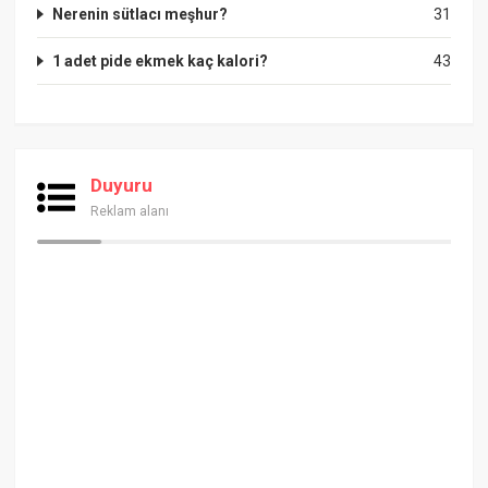
Nerenin sütlacı meşhur?
31
1 adet pide ekmek kaç kalori?
43
Duyuru
Reklam alanı