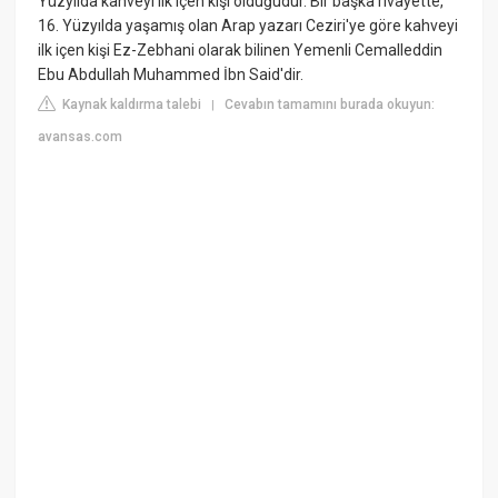
Yüzyılda kahveyi ilk içen kişi olduğudur. Bir başka rivayette,
16. Yüzyılda yaşamış olan Arap yazarı Ceziri'ye göre kahveyi
ilk içen kişi Ez-Zebhani olarak bilinen Yemenli Cemalleddin
Ebu Abdullah Muhammed İbn Said'dir.
Kaynak kaldırma talebi
Cevabın tamamını burada okuyun:
|
avansas.com