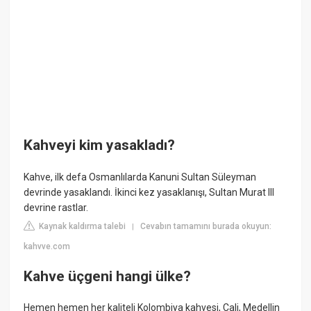
Kahveyi kim yasakladı?
Kahve, ilk defa Osmanlılarda Kanuni Sultan Süleyman
devrinde yasaklandı. İkinci kez yasaklanışı, Sultan Murat III
devrine rastlar.
Kaynak kaldırma talebi
Cevabın tamamını burada okuyun:
|
kahvve.com
Kahve üçgeni hangi ülke?
Hemen hemen her kaliteli Kolombiya kahvesi, Cali, Medellin