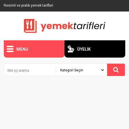
Resimli ve pratik yemek tarifleri
MENU
ÜYELİK