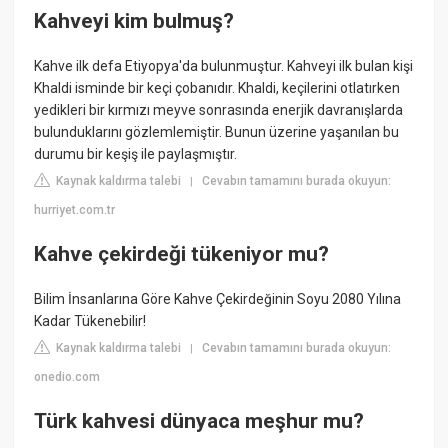
Kahveyi kim bulmuş?
Kahve ilk defa Etiyopya'da bulunmuştur. Kahveyi ilk bulan kişi
Khaldi isminde bir keçi çobanıdır. Khaldi, keçilerini otlatırken
yedikleri bir kırmızı meyve sonrasında enerjik davranışlarda
bulunduklarını gözlemlemiştir. Bunun üzerine yaşanılan bu
durumu bir keşiş ile paylaşmıştır.
Kaynak kaldırma talebi
Cevabın tamamını burada okuyun:
|
hurriyet.com.tr
Kahve çekirdeği tükeniyor mu?
Bilim İnsanlarına Göre Kahve Çekirdeğinin Soyu 2080 Yılına
Kadar Tükenebilir!
Kaynak kaldırma talebi
Cevabın tamamını burada okuyun:
|
onedio.com
Türk kahvesi dünyaca meşhur mu?