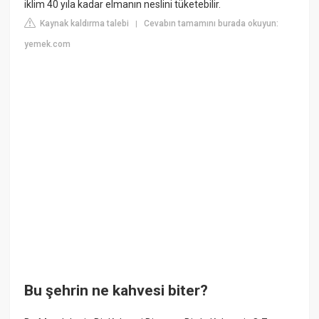
iklim 40 yıla kadar elmanın neslini tüketebilir.
Kaynak kaldırma talebi
Cevabın tamamını burada okuyun:
|
yemek.com
Bu şehrin ne kahvesi biter?