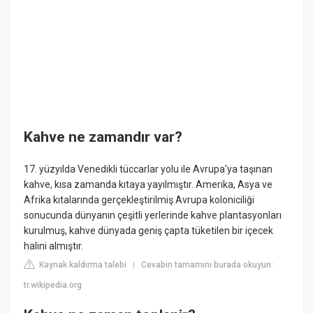
Kahve ne zamandır var?
17. yüzyılda Venedikli tüccarlar yolu ile Avrupa'ya taşınan
kahve, kısa zamanda kıtaya yayılmıştır. Amerika, Asya ve
Afrika kıtalarında gerçekleştirilmiş Avrupa koloniciliği
sonucunda dünyanın çeşitli yerlerinde kahve plantasyonları
kurulmuş, kahve dünyada geniş çapta tüketilen bir içecek
halini almıştır.
Kaynak kaldırma talebi
Cevabın tamamını burada okuyun:
|
tr.wikipedia.org