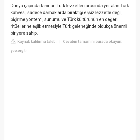
Dünya çapında tanınan Türk lezzetleri arasında yer alan Türk
kahvesi, sadece damaklarda bıraktığı eşsiz lezzetle değil;
pişirme yöntemi, sunumu ve Türk kültürünün en değerli
ritüellerine eşlik etmesiyle Türk geleneğinde oldukça önemli
bir yere sahip.
Kaynak kaldırma talebi
Cevabın tamamını burada okuyun:
|
yee.org.tr