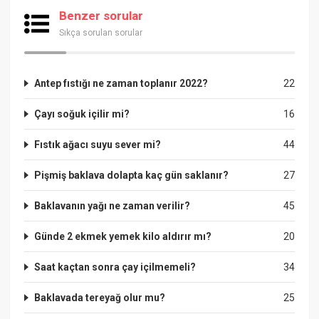
Benzer sorular
Sıkça sorulan sorular
Antep fıstığı ne zaman toplanır 2022?
22
Çayı soğuk içilir mi?
16
Fıstık ağacı suyu sever mi?
44
Pişmiş baklava dolapta kaç gün saklanır?
27
Baklavanın yağı ne zaman verilir?
45
Günde 2 ekmek yemek kilo aldırır mı?
20
Saat kaçtan sonra çay içilmemeli?
34
Baklavada tereyağ olur mu?
25