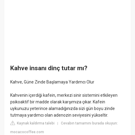
Kahve insanı dinç tutar mı?
Kahve, Güne Zinde Başlamaya Yardımcı Olur
Kahvenin içerdiği kafein, merkezi sinir sistemini etkileyen
psikoaktif bir madde olarak karşımıza çıkar. Kafein
uykunuzu yeterince alamadığınızda sizi gün boyu zinde
tutmaya yardımcı olan adenozin seviyesini yükseltir.
Kaynak kaldırma talebi
Cevabın tamamını burada okuyun:
|
mocacocoffee.com