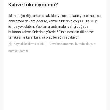
Kahve tükeniyor mu?
İklim değişikliği, artan sıcaklıklar ve ormanların yok olması şu
anki hızda devam ederse, kahve türlerinin çoğu 10 ila 20 yıl
içinde yok olabilir. Yapılan araştırmalar vahşi doğada
bulunan kahve türlerinin yüzde 60'ının neslinin tükenme
tehlikesi ile karşı karşıya olabileceğini söylüyor.
Kaynak kaldırma talebi
Cevabın tamamını burada okuyun:
|
hurriyet.com.tr