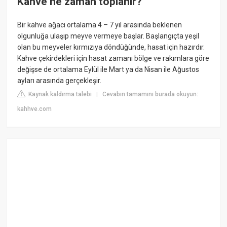
Kahve ne zaman toplanir?
Bir kahve ağacı ortalama 4 – 7 yıl arasında beklenen
olgunluğa ulaşıp meyve vermeye başlar. Başlangıçta yeşil
olan bu meyveler kırmızıya döndüğünde, hasat için hazırdır.
Kahve çekirdekleri için hasat zamanı bölge ve rakımlara göre
değişse de ortalama Eylül ile Mart ya da Nisan ile Ağustos
ayları arasında gerçekleşir.
Kaynak kaldırma talebi
Cevabın tamamını burada okuyun:
|
kahhve.com