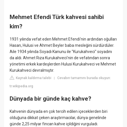
Mehmet Efendi Türk kahvesi sahibi
kim?
1931 yılında vefat eden Mehmet Efendi'nin ardından oğulları
Hasan, Hulusi ve Ahmet Beyler baba mesleğini sürdürdüler.
Aile 1934 yılında Soyadı Kanunu ile "Kurukahveci" soyadını
da aldı. Ahmet Rıza Kurukahveci'nin de vefatından sonra
yönetimi erkek kardeşlerden Hulusi Kurukahveci ve Mehmet
Kurukahveci devralmıştır.
Kaynak kaldırma talebi
Cevabın tamamını burada okuyun:
|
tr.wikipedia.org
Dünyada bir günde kaç kahve?
Kahvenin dünyada en çok tercih edilen içeceklerden biri
olduğuna dikkat çeken araştırmacılar, dünya genelinde
günde 2,25 milyar fincan kahve içildiğini vurguladı.