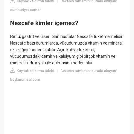
Kaynak kaldırma talebi
Cevabın tamamını burada okuyun:
|
cumhuriyet.com.tr
Nescafe kimler içemez?
Reflü, gastrit ve ülseri olan hastalar Nescafe tüketmemelidir.
Nescafe bazı durumlarda, vücudumuzda vitamin ve mineral
eksikliğine neden olabilir. Aşırı kahve tüketimi,
vücudumuzdaki demir ve kalsiyum gibi birçok vitamin ve
mineralin idrar yolu ile atılmasına neden olur.
Kaynak kaldırma talebi
Cevabın tamamını burada okuyun:
|
bsykurumsal.com