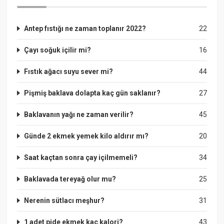
Antep fıstığı ne zaman toplanır 2022?
22
Çayı soğuk içilir mi?
16
Fıstık ağacı suyu sever mi?
44
Pişmiş baklava dolapta kaç gün saklanır?
27
Baklavanın yağı ne zaman verilir?
45
Günde 2 ekmek yemek kilo aldırır mı?
20
Saat kaçtan sonra çay içilmemeli?
34
Baklavada tereyağ olur mu?
25
Nerenin sütlacı meşhur?
31
1 adet pide ekmek kaç kalori?
43