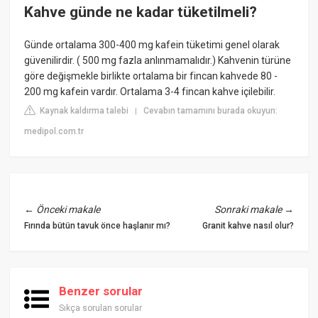
Kahve günde ne kadar tüketilmeli?
Günde ortalama 300-400 mg kafein tüketimi genel olarak
güvenilirdir. ( 500 mg fazla anlınmamalıdır.) Kahvenin türüne
göre değişmekle birlikte ortalama bir fincan kahvede 80 -
200 mg kafein vardır. Ortalama 3-4 fincan kahve içilebilir.
Kaynak kaldırma talebi
Cevabın tamamını burada okuyun:
|
medipol.com.tr
←
Önceki makale
Sonraki makale
→
Fırında bütün tavuk önce haşlanır mı?
Granit kahve nasıl olur?
Benzer sorular
Sıkça sorulan sorular