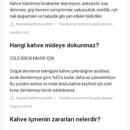
Kahve tüketmeyi bırakanlar depresyon, anksiyete, baş
dönmesi, grip benzeri semptomlar, uykusuzluk, sinirlilik, ruh
hali değişimleri ve halsizlik gibi yan etkiler bildirdiler.
Kaynak kaldırma talebi
Cevabın tamamını burada okuyun:
|
onedio.com
Hangi kahve mideye dokunmaz?
COLD BREW KAHVE İÇİN
Soğuk demleme tekniğiyle kahve çekirdeğinin asiditesi,
sıcak demlemeye göre %65'e kadar daha az yükselebiliyor.
Bu yüzden asitsiz ve mide dostu kahve keyfiniz için cold
brew demlemeyi tercih edebilirsiniz.
Kaynak kaldırma talebi
Cevabın tamamını burada okuyun:
|
sinpas.com.tr
Kahve içmenin zararları nelerdir?