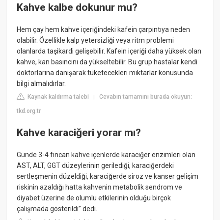
Kahve kalbe dokunur mu?
Hem çay hem kahve içeriğindeki kafein çarpıntıya neden
olabilir. Özellikle kalp yetersizliği veya ritm problemi
olanlarda taşikardi gelişebilir. Kafein içeriği daha yüksek olan
kahve, kan basıncını da yükseltebilir. Bu grup hastalar kendi
doktorlarına danışarak tüketecekleri miktarlar konusunda
bilgi almalıdırlar.
Kaynak kaldırma talebi
Cevabın tamamını burada okuyun:
|
tkd.org.tr
Kahve karaciğeri yorar mı?
Günde 3-4 fincan kahve içenlerde karaciğer enzimleri olan
AST, ALT, GGT düzeylerinin gerilediği, karaciğerdeki
sertleşmenin düzeldiği, karaciğerde siroz ve kanser gelişim
riskinin azaldığı hatta kahvenin metabolik sendrom ve
diyabet üzerine de olumlu etkilerinin olduğu birçok
çalışmada gösterildi” dedi.