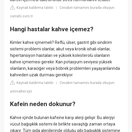
Kaynak kaldırma talebi
Cevabın tamamını burada okuyun:
|
cerrahi.com.tr
Hangi hastalar kahve içemez?
Kimler kahve içmemeli? Reflü, ülser, gastrit gibi sindirim
sistemi problemi olanlar, akut veya kronik ishali olanlar,
hipertansiyon hastaları ve yüksek kolesterolü olanların
kahve içmemesi gerekir. Kan potasyum seviyesi yüksek
olanların, karaciğer veya böbrek problemleri yaşayanlarında
kahveden uzak durması gerekiyor.
Kaynak kaldırma talebi
Cevabın tamamını burada okuyun:
|
astroalter.xyz
Kafein neden dokunur?
Kahve içinde bulunan kafeine karşı alerji gelişir. Bu alerjiyi
vücut bağışıklık sistemi ile birlikte savaştığı zaman ortaya
çıkarır. Tüm gıda alerjilerinde olduğu gibi bağışıklık sistemine