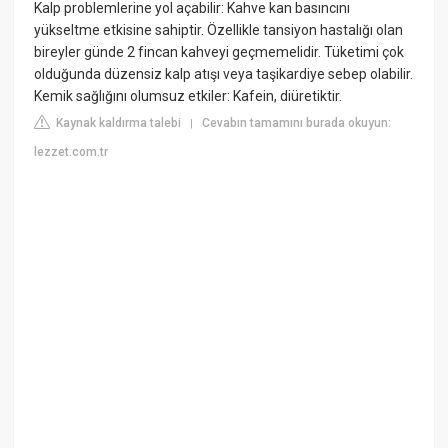
Kalp problemlerine yol açabilir: Kahve kan basıncını
yükseltme etkisine sahiptir. Özellikle tansiyon hastalığı olan
bireyler günde 2 fincan kahveyi geçmemelidir. Tüketimi çok
olduğunda düzensiz kalp atışı veya taşikardiye sebep olabilir.
Kemik sağlığını olumsuz etkiler: Kafein, diüretiktir.
Kaynak kaldırma talebi
Cevabın tamamını burada okuyun:
|
lezzet.com.tr