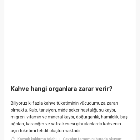
Kahve hangi organlara zarar verir?
Biliyoruz ki fazla kahve tüketiminin vücudumuza zararı
olmakta. Kalp, tansiyon, mide şeker hastalığı, su kaybı,
migren, vitamin ve mineral kaybı, doğurganlık, hamilelik, baş
ağrıları, karaciğer ve safra kesesi gibi alanlarda kahvenin
aşırı tüketimi tehdit oluşturmaktadır.
Kaynak kaldırma talebi
Cevabın tamamını burada okuyun:
|