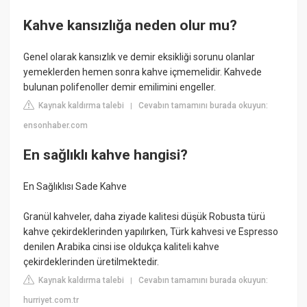
Kahve kansızlığa neden olur mu?
Genel olarak kansızlık ve demir eksikliği sorunu olanlar
yemeklerden hemen sonra kahve içmemelidir. Kahvede
bulunan polifenoller demir emilimini engeller.
Kaynak kaldırma talebi
Cevabın tamamını burada okuyun:
|
ensonhaber.com
En sağlıklı kahve hangisi?
En Sağlıklısı Sade Kahve
Granül kahveler, daha ziyade kalitesi düşük Robusta türü
kahve çekirdeklerinden yapılırken, Türk kahvesi ve Espresso
denilen Arabika cinsi ise oldukça kaliteli kahve
çekirdeklerinden üretilmektedir.
Kaynak kaldırma talebi
Cevabın tamamını burada okuyun:
|
hurriyet.com.tr