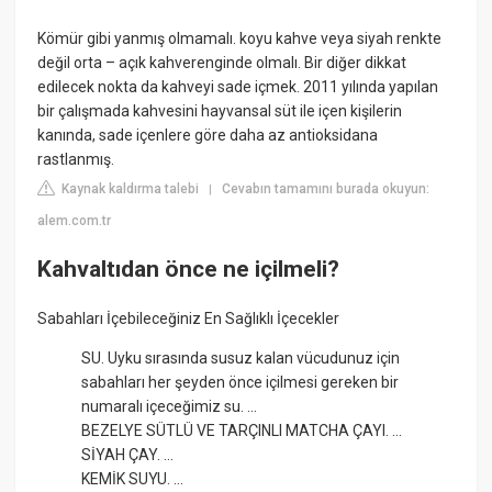
Kömür gibi yanmış olmamalı. koyu kahve veya siyah renkte
değil orta – açık kahverenginde olmalı. Bir diğer dikkat
edilecek nokta da kahveyi sade içmek. 2011 yılında yapılan
bir çalışmada kahvesini hayvansal süt ile içen kişilerin
kanında, sade içenlere göre daha az antioksidana
rastlanmış.
Kaynak kaldırma talebi
Cevabın tamamını burada okuyun:
|
alem.com.tr
Kahvaltıdan önce ne içilmeli?
Sabahları İçebileceğiniz En Sağlıklı İçecekler
SU. Uyku sırasında susuz kalan vücudunuz için
sabahları her şeyden önce içilmesi gereken bir
numaralı içeceğimiz su. ...
BEZELYE SÜTLÜ VE TARÇINLI MATCHA ÇAYI. ...
SİYAH ÇAY. ...
KEMİK SUYU. ...