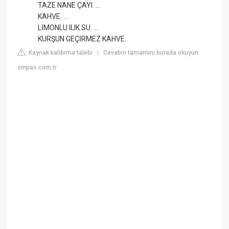
TAZE NANE ÇAYI. ...
KAHVE. ...
LİMONLU ILIK SU. ...
KURŞUN GEÇİRMEZ KAHVE.
Kaynak kaldırma talebi
Cevabın tamamını burada okuyun:
|
sinpas.com.tr