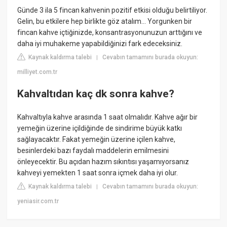
Günde 3 ila 5 fincan kahvenin pozitif etkisi olduğu belirtiliyor.
Gelin, bu etkilere hep birlikte göz atalım... Yorgunken bir
fincan kahve içtiğinizde, konsantrasyonunuzun arttığını ve
daha iyi muhakeme yapabildiğinizi fark edeceksiniz.
Kaynak kaldırma talebi
Cevabın tamamını burada okuyun:
|
milliyet.com.tr
Kahvaltıdan kaç dk sonra kahve?
Kahvaltıyla kahve arasında 1 saat olmalıdır. Kahve ağır bir
yemeğin üzerine içildiğinde de sindirime büyük katkı
sağlayacaktır. Fakat yemeğin üzerine içilen kahve,
besinlerdeki bazı faydalı maddelerin emilmesini
önleyecektir. Bu açıdan hazım sıkıntısı yaşamıyorsanız
kahveyi yemekten 1 saat sonra içmek daha iyi olur.
Kaynak kaldırma talebi
Cevabın tamamını burada okuyun:
|
yeniasir.com.tr