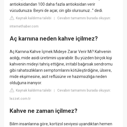
antioksidandan 100 daha fazla antioksidan verir
vücudunuza. Beyni de açar, cin gibi olursunuz…” dedi.
Kaynak kaldırma talebi
Cevabın tamamını burada okuyun:
|
internethaber.com
Aç karnına neden kahve içilmez?
Aç Karnına Kahve İçmek Mideye Zarar Verir Mi? Kahvenin
acılığı, mide asidi üretimini uyarabilir. Bu yüzden birçok kişi
kahvenin mideyi tahriş ettiğine, irritabl bağırsak sendromu
gibi rahatsızlıkların semptomlarını kötüleştirdiğine, ülsere,
mide ekşimesine, asit reflüsüne ve hazımsızlığa neden
olduğuna inanıyor.
Kaynak kaldırma talebi
Cevabın tamamını burada okuyun:
|
lezzet.com.tr
Kahve ne zaman içilmez?
Bilim insanlarına göre, kortizol seviyesi uyandıktan hemen