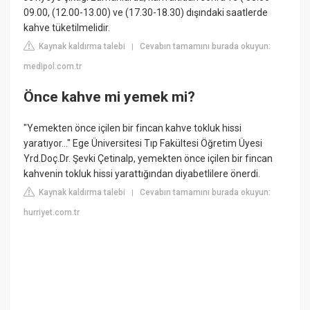
09.00, (12.00-13.00) ve (17.30-18.30) dışındaki saatlerde
kahve tüketilmelidir.
Kaynak kaldırma talebi
Cevabın tamamını burada okuyun:
|
medipol.com.tr
Önce kahve mi yemek mi?
"Yemekten önce içilen bir fincan kahve tokluk hissi
yaratıyor..." Ege Üniversitesi Tıp Fakültesi Öğretim Üyesi
Yrd.Doç.Dr. Şevki Çetinalp, yemekten önce içilen bir fincan
kahvenin tokluk hissi yarattığından diyabetlilere önerdi.
Kaynak kaldırma talebi
Cevabın tamamını burada okuyun:
|
hurriyet.com.tr