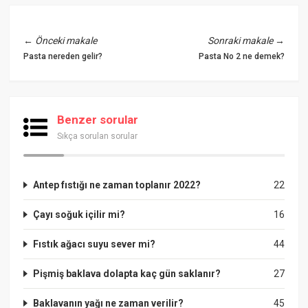
←
Önceki makale
Sonraki makale
→
Pasta nereden gelir?
Pasta No 2 ne demek?
Benzer sorular
Sıkça sorulan sorular
Antep fıstığı ne zaman toplanır 2022?
22
Çayı soğuk içilir mi?
16
Fıstık ağacı suyu sever mi?
44
Pişmiş baklava dolapta kaç gün saklanır?
27
Baklavanın yağı ne zaman verilir?
45