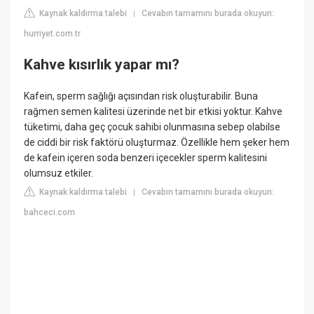
Kaynak kaldırma talebi
Cevabın tamamını burada okuyun:
|
hurriyet.com.tr
Kahve kısırlık yapar mı?
Kafein, sperm sağlığı açısından risk oluşturabilir. Buna
rağmen semen kalitesi üzerinde net bir etkisi yoktur. Kahve
tüketimi, daha geç çocuk sahibi olunmasına sebep olabilse
de ciddi bir risk faktörü oluşturmaz. Özellikle hem şeker hem
de kafein içeren soda benzeri içecekler sperm kalitesini
olumsuz etkiler.
Kaynak kaldırma talebi
Cevabın tamamını burada okuyun:
|
bahceci.com