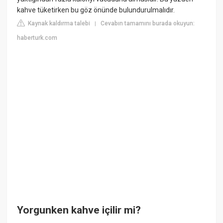
kahve tüketirken bu göz önünde bulundurulmalıdır.
Kaynak kaldırma talebi
Cevabın tamamını burada okuyun:
|
haberturk.com
Yorgunken kahve içilir mi?