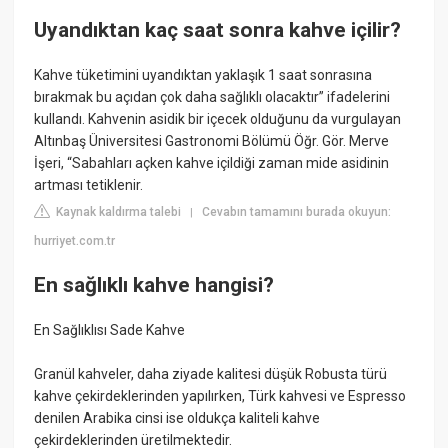
Uyandıktan kaç saat sonra kahve içilir?
Kahve tüketimini uyandıktan yaklaşık 1 saat sonrasına
bırakmak bu açıdan çok daha sağlıklı olacaktır” ifadelerini
kullandı. Kahvenin asidik bir içecek olduğunu da vurgulayan
Altınbaş Üniversitesi Gastronomi Bölümü Öğr. Gör. Merve
İşeri, “Sabahları açken kahve içildiği zaman mide asidinin
artması tetiklenir.
Kaynak kaldırma talebi
Cevabın tamamını burada okuyun:
|
hurriyet.com.tr
En sağlıklı kahve hangisi?
En Sağlıklısı Sade Kahve
Granül kahveler, daha ziyade kalitesi düşük Robusta türü
kahve çekirdeklerinden yapılırken, Türk kahvesi ve Espresso
denilen Arabika cinsi ise oldukça kaliteli kahve
çekirdeklerinden üretilmektedir.