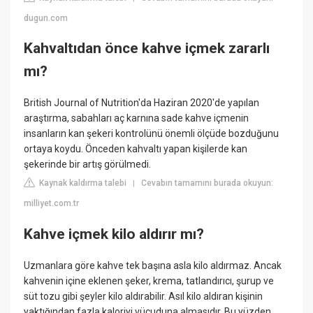
dugun.com
Kahvaltıdan önce kahve içmek zararlı
mı?
British Journal of Nutrition'da Haziran 2020'de yapılan
araştırma, sabahları aç karnına sade kahve içmenin
insanların kan şekeri kontrolünü önemli ölçüde bozduğunu
ortaya koydu. Önceden kahvaltı yapan kişilerde kan
şekerinde bir artış görülmedi.
Kaynak kaldırma talebi
Cevabın tamamını burada okuyun:
|
milliyet.com.tr
Kahve içmek kilo aldırır mı?
Uzmanlara göre kahve tek başına asla kilo aldırmaz. Ancak
kahvenin içine eklenen şeker, krema, tatlandırıcı, şurup ve
süt tozu gibi şeyler kilo aldırabilir. Asıl kilo aldıran kişinin
yaktığından fazla kaloriyi vücuduna almasıdır. Bu yüzden