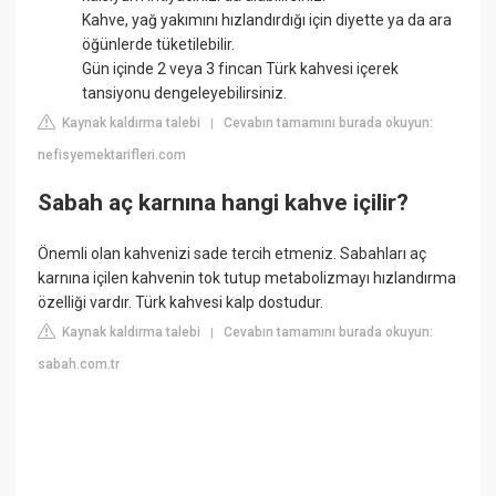
Kahve, yağ yakımını hızlandırdığı için diyette ya da ara
öğünlerde tüketilebilir.
Gün içinde 2 veya 3 fincan Türk kahvesi içerek
tansiyonu dengeleyebilirsiniz.
Kaynak kaldırma talebi
Cevabın tamamını burada okuyun:
|
nefisyemektarifleri.com
Sabah aç karnına hangi kahve içilir?
Önemli olan kahvenizi sade tercih etmeniz. Sabahları aç
karnına içilen kahvenin tok tutup metabolizmayı hızlandırma
özelliği vardır. Türk kahvesi kalp dostudur.
Kaynak kaldırma talebi
Cevabın tamamını burada okuyun:
|
sabah.com.tr