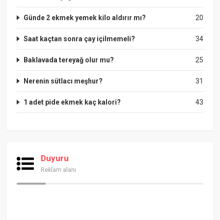
Günde 2 ekmek yemek kilo aldırır mı?
20
Saat kaçtan sonra çay içilmemeli?
34
Baklavada tereyağ olur mu?
25
Nerenin sütlacı meşhur?
31
1 adet pide ekmek kaç kalori?
43
Duyuru
Reklam alanı