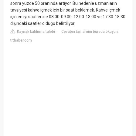
sonra yüzde 50 oranında artıyor. Bu nedenle uzmanların
tavsiyesi kahve içmek için bir saat beklemek. Kahve içmek
için en iyi saatler ise 08.00-09.00, 12.00-13.00 ve 17.30-18.30
dışındaki saatler olduğu belirtiliyor.
Kaynak kaldırma talebi
Cevabın tamamını burada okuyun:
|
trthaber.com