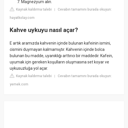
Magnezyum alın.
Kaynak kaldırma talebi
Cevabın tamamını burada okuyun:
|
hayatkolay.com
Kahve uykuyu nasıl açar?
E artık aramızda kahvenin içinde bulunan kafeinin ismini,
cismini duymayan kalmamıştır. Kahvenin içinde bolca
bulunan bu madde, uyanıklığı arttırıcı bir maddedir. Kafein,
uyumak için gereken koşulların oluşmasına set koyar ve
uykusuzluğa yol açar.
Kaynak kaldırma talebi
Cevabın tamamını burada okuyun:
|
yemek.com