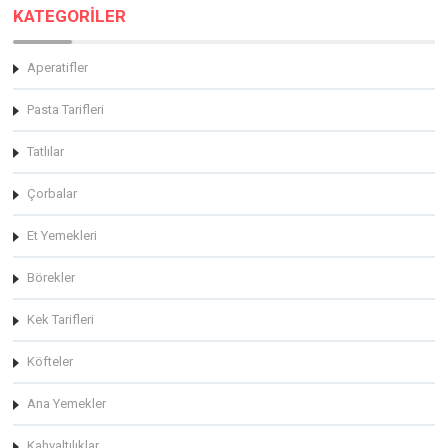
KATEGORİLER
Aperatifler
Pasta Tarifleri
Tatlılar
Çorbalar
Et Yemekleri
Börekler
Kek Tarifleri
Köfteler
Ana Yemekler
Kahvaltılıklar