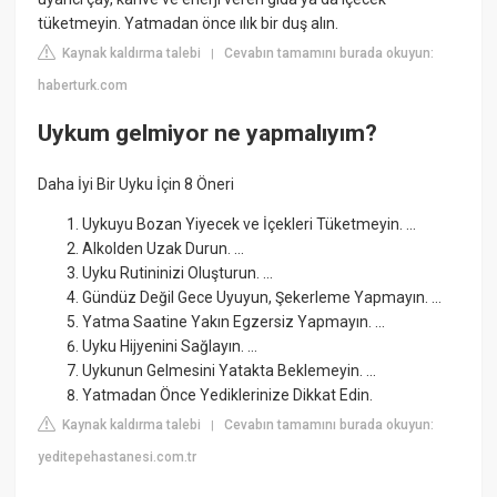
tüketmeyin. Yatmadan önce ılık bir duş alın.
Kaynak kaldırma talebi
Cevabın tamamını burada okuyun:
|
haberturk.com
Uykum gelmiyor ne yapmalıyım?
Daha İyi Bir Uyku İçin 8 Öneri
Uykuyu Bozan Yiyecek ve İçekleri Tüketmeyin. ...
Alkolden Uzak Durun. ...
Uyku Rutininizi Oluşturun. ...
Gündüz Değil Gece Uyuyun, Şekerleme Yapmayın. ...
Yatma Saatine Yakın Egzersiz Yapmayın. ...
Uyku Hijyenini Sağlayın. ...
Uykunun Gelmesini Yatakta Beklemeyin. ...
Yatmadan Önce Yediklerinize Dikkat Edin.
Kaynak kaldırma talebi
Cevabın tamamını burada okuyun:
|
yeditepehastanesi.com.tr