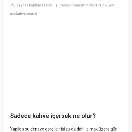
Kaynak kaldırma talebi
Cevabın tamamını burada okuyun:
|
ozekahve.com.tr
Sadece kahve içersek ne olur?
Yapılan bu deneye göre, bir işi su da dahil olmak üzere gün