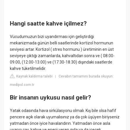
Hangi saatte kahve içilmez?
Vücudumuzun bizi uyandırması için geliştirdiği
mekanizmada günün belli saatlerinde kortizol hormunun
seviyesi artar. Kortizol ( stres hormunu ) üretiminin en üst
seviyeye çıktığı zamanlarda, kahvaltıdan sonra ve ( 08.00-
09.00, (12.00-13.00) ve (17.30-18.30) dışındaki saatlerde
kahve tüketilmelidir.
Kaynak kaldırma talebi
Cevabın tamamını burada okuyun:
|
medipol.com.tr
Bir insanın uykusu nasıl gelir?
Yatak odasında hava sirkülasyonu olmalı. Kış bile olsa hafif
pencere açık olarak uyumalısınız ya da çok üşüyen biriyseniz
yatmadan önce iyice havalandırın. Yatmadan önce asla
uyarıcı çay, kahve ve enerji veren gıda ya da içecek