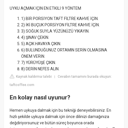
UYKU AÇMAK İÇİN EN ETKİLİ 9 YÖNTEM
1) BİR PORSİYON TAFT FİLTRE KAHVE İÇİN.
2) İKİ BUÇUK PORSİYON FİLTRE KAHVE İÇİN.
3) SOĞUK SUYLA YÜZÜNÜZÜ YIKAYIN.
4) ŞINAV ÇEKİN.
5) AÇIK HAVAYA ÇIKIN.
6) BULUNDUĞUNUZ ORTAMIN SERİN OLMASINA
ÖNEM VERİN.
7) YÜRÜYÜŞE ÇIKIN.
8) DERİN NEFES ALIN.
Kaynak kaldırma talebi
Cevabın tamamını burada okuyun:
|
taftcoffee.com
En kolay nasıl uyunur?
Hemen uykuya dalmak için bu tekniği deneyebilirsiniz. En
hızlı şekilde uykuya dalmak için önce dilinizi damağınıza
değdiriyorsunuz ve bütün süreç boyunca orada