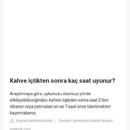
Kahve içtikten sonra kaç saat uyunur?
Araştırmaya göre, uykunuzu olumsuz yönde
etkileyebileceğinden, kafeini öğleden sonra saat 2'den
itibaren veya yatmadan en az 7 saat önce tüketmekten
kaçınmalısınız.
Kaynak kaldırma talebi
Cevabın tamamını burada okuyun:
|
indyturk.com