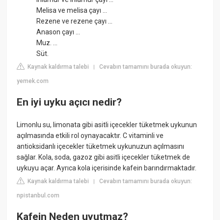
Melisa ve melisa çayı ...
Rezene ve rezene çayı ...
Anason çayı ...
Muz. ...
Süt.
Kaynak kaldırma talebi
Cevabın tamamını burada okuyun:
|
yemek.com
En iyi uyku açıcı nedir?
Limonlu su, limonata gibi asitli içecekler tüketmek uykunun
açılmasında etkili rol oynayacaktır. C vitaminli ve
antioksidanlı içecekler tüketmek uykunuzun açılmasını
sağlar. Kola, soda, gazoz gibi asitli içecekler tüketmek de
uykuyu açar. Ayrıca kola içerisinde kafein barındırmaktadır.
Kaynak kaldırma talebi
Cevabın tamamını burada okuyun:
|
npistanbul.com
Kafein Neden uyutmaz?