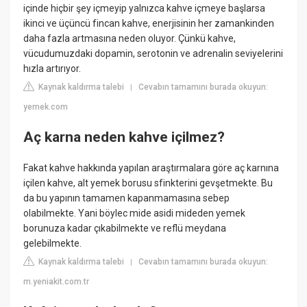
içinde hiçbir şey içmeyip yalnızca kahve içmeye başlarsa
ikinci ve üçüncü fincan kahve, enerjisinin her zamankinden
daha fazla artmasına neden oluyor. Çünkü kahve,
vücudumuzdaki dopamin, serotonin ve adrenalin seviyelerini
hızla artırıyor.
Kaynak kaldırma talebi
Cevabın tamamını burada okuyun:
|
yemek.com
Aç karna neden kahve içilmez?
Fakat kahve hakkında yapılan araştırmalara göre aç karnına
içilen kahve, alt yemek borusu sfinkterini gevşetmekte. Bu
da bu yapının tamamen kapanmamasına sebep
olabilmekte. Yani böylec mide asidi mideden yemek
borunuza kadar çıkabilmekte ve reflü meydana
gelebilmekte.
Kaynak kaldırma talebi
Cevabın tamamını burada okuyun:
|
m.yeniakit.com.tr