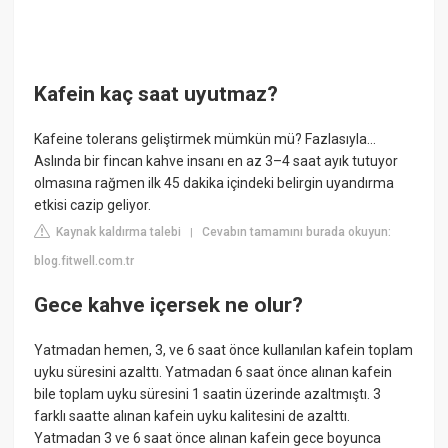
Kafein kaç saat uyutmaz?
Kafeine tolerans geliştirmek mümkün mü? Fazlasıyla…
Aslında bir fincan kahve insanı en az 3–4 saat ayık tutuyor
olmasına rağmen ilk 45 dakika içindeki belirgin uyandırma
etkisi cazip geliyor.
Kaynak kaldırma talebi
Cevabın tamamını burada okuyun:
|
blog.fitwell.com.tr
Gece kahve içersek ne olur?
Yatmadan hemen, 3, ve 6 saat önce kullanılan kafein toplam
uyku süresini azalttı. Yatmadan 6 saat önce alınan kafein
bile toplam uyku süresini 1 saatin üzerinde azaltmıştı. 3
farklı saatte alınan kafein uyku kalitesini de azalttı.
Yatmadan 3 ve 6 saat önce alınan kafein gece boyunca