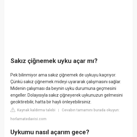
Sakız çiğnemek uyku açar mı?
Pek bilinmiyor ama sakız çiğnemek de uykuyu kaçırıyor.
Çünkü sakız çiğnemek mideyi uyararak çalışmasını sağlar.
Midenin çalışması da beynin uyku durumuna geçmesini
engeller. Dolayısıyla sakız çiğneyerek uykunuzun gelmesini
geciktirebilir, hatta bir hayli önleyebilirsiniz.
Kaynak kaldırma talebi
Cevabın tamamını burada okuyun:
|
horlamatedavisi.com
Uykumu nasıl açarım gece?