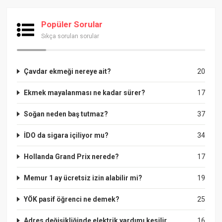
Popüler Sorular
Sıkça sorulan sorular
Çavdar ekmeği nereye ait?
20
Ekmek mayalanması ne kadar sürer?
17
Soğan neden baş tutmaz?
37
İDO da sigara içiliyor mu?
34
Hollanda Grand Prix nerede?
17
Memur 1 ay ücretsiz izin alabilir mi?
19
YÖK pasif öğrenci ne demek?
25
Adres değişikliğinde elektrik yardımı kesilir
16