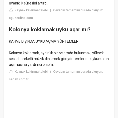
uyanıklık süresini artırdı.
Kaynak kaldırma talebi
Cevabın tamamını burada okuyun:
|
oguzerdinc.com
Kolonya koklamak uyku açar mı?
KAHVE DIŞINDA UYKU AÇMA YÖNTEMLERİ
Kolonya koklamak, aydınlık bir ortamda bulunmak, yüksek
sesle hareketli müzik dinlemek gibi yöntemler de uykunuzun
açılmasına yardımcı olabilir.
Kaynak kaldırma talebi
Cevabın tamamını burada okuyun:
|
sabah.com.tr