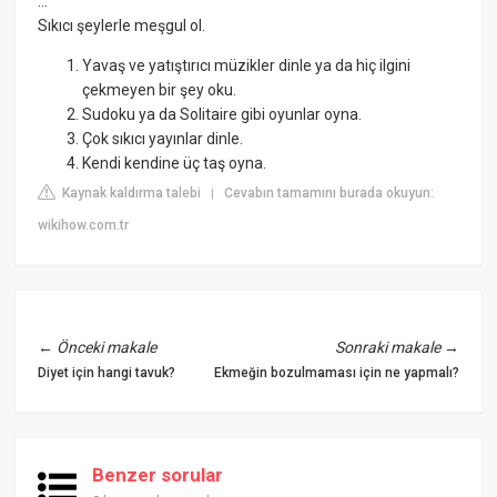
...
Sıkıcı şeylerle meşgul ol.
Yavaş ve yatıştırıcı müzikler dinle ya da hiç ilgini
çekmeyen bir şey oku.
Sudoku ya da Solitaire gibi oyunlar oyna.
Çok sıkıcı yayınlar dinle.
Kendi kendine üç taş oyna.
Kaynak kaldırma talebi
Cevabın tamamını burada okuyun:
|
wikihow.com.tr
←
Önceki makale
Sonraki makale
→
Diyet için hangi tavuk?
Ekmeğin bozulmaması için ne yapmalı?
Benzer sorular