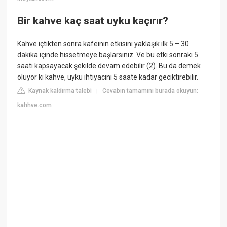
Bir kahve kaç saat uyku kaçırır?
Kahve içtikten sonra kafeinin etkisini yaklaşık ilk 5 – 30
dakika içinde hissetmeye başlarsınız. Ve bu etki sonraki 5
saati kapsayacak şekilde devam edebilir (2). Bu da demek
oluyor ki kahve, uyku ihtiyacını 5 saate kadar geciktirebilir.
Kaynak kaldırma talebi
Cevabın tamamını burada okuyun:
|
kahhve.com