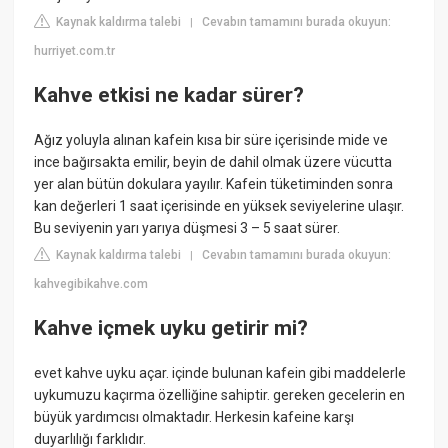
Kaynak kaldırma talebi
Cevabın tamamını burada okuyun:
|
hurriyet.com.tr
Kahve etkisi ne kadar sürer?
Ağız yoluyla alınan kafein kısa bir süre içerisinde mide ve
ince bağırsakta emilir, beyin de dahil olmak üzere vücutta
yer alan bütün dokulara yayılır. Kafein tüketiminden sonra
kan değerleri 1 saat içerisinde en yüksek seviyelerine ulaşır.
Bu seviyenin yarı yarıya düşmesi 3 – 5 saat sürer.
Kaynak kaldırma talebi
Cevabın tamamını burada okuyun:
|
kahvegibikahve.com
Kahve içmek uyku getirir mi?
evet kahve uyku açar. içinde bulunan kafein gibi maddelerle
uykumuzu kaçırma özelliğine sahiptir. gereken gecelerin en
büyük yardımcısı olmaktadır. Herkesin kafeine karşı
duyarlılığı farklıdır.