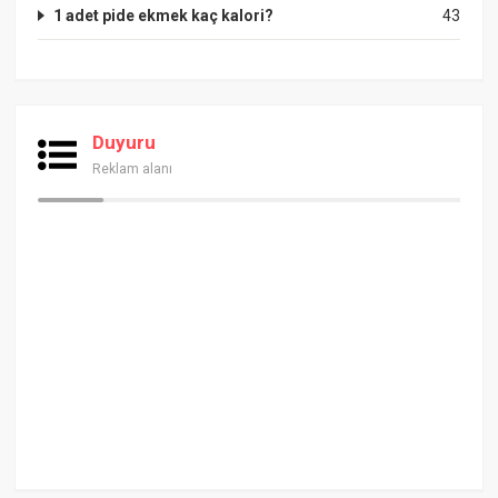
1 adet pide ekmek kaç kalori?
43
Duyuru
Reklam alanı