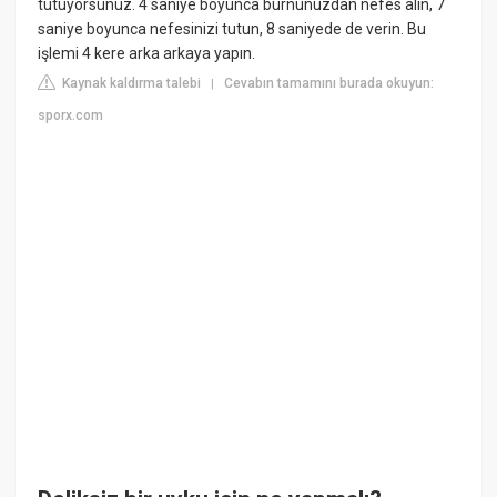
tutuyorsunuz. 4 saniye boyunca burnunuzdan nefes alın, 7
saniye boyunca nefesinizi tutun, 8 saniyede de verin. Bu
işlemi 4 kere arka arkaya yapın.
Kaynak kaldırma talebi
Cevabın tamamını burada okuyun:
|
sporx.com