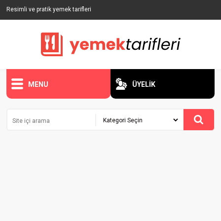
Resimli ve pratik yemek tarifleri
MENU
ÜYELİK