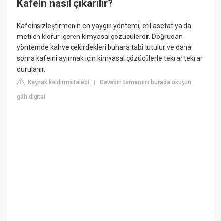
Kafein nasıl çıkarılır?
Kafeinsizleştirmenin en yaygın yöntemi, etil asetat ya da
metilen klorür içeren kimyasal çözücülerdir. Doğrudan
yöntemde kahve çekirdekleri buhara tabi tutulur ve daha
sonra kafeini ayırmak için kimyasal çözücülerle tekrar tekrar
durulanır.
Kaynak kaldırma talebi
Cevabın tamamını burada okuyun:
|
gdh.digital