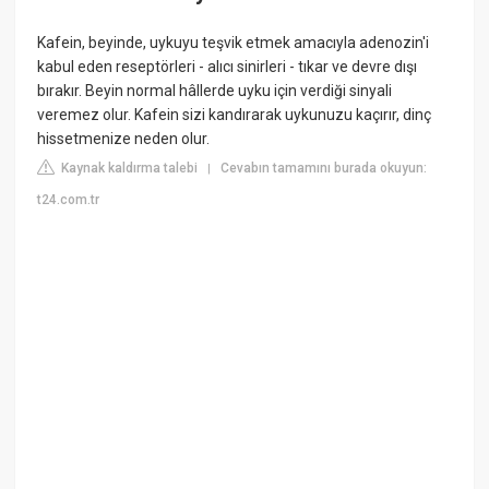
Kafein, beyinde, uykuyu teşvik etmek amacıyla adenozin'i
kabul eden reseptörleri - alıcı sinirleri - tıkar ve devre dışı
bırakır. Beyin normal hâllerde uyku için verdiği sinyali
veremez olur. Kafein sizi kandırarak uykunuzu kaçırır, dinç
hissetmenize neden olur.
Kaynak kaldırma talebi
Cevabın tamamını burada okuyun:
|
t24.com.tr