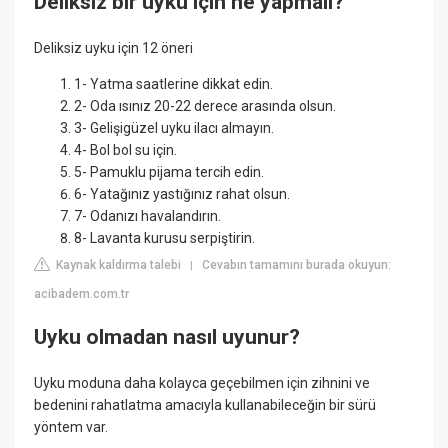
Deliksiz bir uyku için ne yapmalı?
Deliksiz uyku için 12 öneri
1- Yatma saatlerine dikkat edin.
2- Oda ısınız 20-22 derece arasında olsun.
3- Gelişigüzel uyku ilacı almayın.
4- Bol bol su için.
5- Pamuklu pijama tercih edin.
6- Yatağınız yastığınız rahat olsun.
7- Odanızı havalandırın.
8- Lavanta kurusu serpiştirin.
Kaynak kaldırma talebi
Cevabın tamamını burada okuyun:
|
acibadem.com.tr
Uyku olmadan nasıl uyunur?
Uyku moduna daha kolayca geçebilmen için zihnini ve
bedenini rahatlatma amacıyla kullanabileceğin bir sürü
yöntem var.