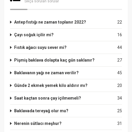
Sıkça sorulan sorular
Antep fıstığı ne zaman toplanır 2022?
22
Çayı soğuk içilir mi?
16
Fıstık ağacı suyu sever mi?
44
Pişmiş baklava dolapta kaç gün saklanır?
27
Baklavanın yağı ne zaman verilir?
45
Günde 2 ekmek yemek kilo aldırır mı?
20
Saat kaçtan sonra çay içilmemeli?
34
Baklavada tereyağ olur mu?
25
Nerenin sütlacı meşhur?
31