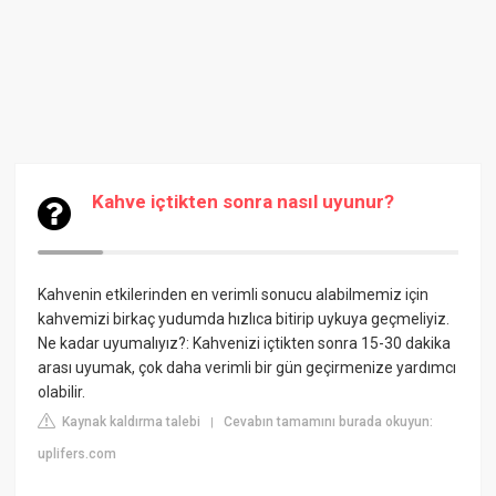
Kahve içtikten sonra nasıl uyunur?
Kahvenin etkilerinden en verimli sonucu alabilmemiz için
kahvemizi birkaç yudumda hızlıca bitirip uykuya geçmeliyiz.
Ne kadar uyumalıyız?: Kahvenizi içtikten sonra 15-30 dakika
arası uyumak, çok daha verimli bir gün geçirmenize yardımcı
olabilir.
Kaynak kaldırma talebi
Cevabın tamamını burada okuyun:
|
uplifers.com