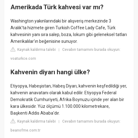
Amerikada Türk kahvesi var mı?
Washington yakınlarındaki bir alışveriş merkezinde 3
Aralık'ta hizmete giren Turkish Coffee Lady Cafe, Türk
kahvesinin yanı sıra salep, boza, lokum gibi geleneksel tatları
Amerikalılar'ın beğenisine sunuyor.
Kaynak kaldırma talebi
Cevabın tamamını burada okuyun:
|
voaturkce.com
Kahvenin diyarı hangi ülke?
Etiyopya, Habeşistan, Habeş Diyarı, kahvenin keşfedildiği yer,
kahvenin anavatanı olarak kabul edilir. Etiyopya Federal
Demokratik Cumhuriyeti, Afrika Boynuzu içinde yer alan bir
kara ülkesidir. Yüz ölçümü 1.100.000 kilometrekare,
Başkenti Addis Ababa'dır.
Kaynak kaldırma talebi
Cevabın tamamını burada okuyun:
|
beanofme.com.tr