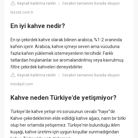
Kaynak kaldırma talebi
Cevabın tamamını burada okuyun:
|
lezzet.com.tr
En iyi kahve nedir?
En iyi çekirdek kahve olarak bilinen arabica, %1-2 oranında
kafein içerir. Arabica, kahve içmeyi seven ama vücuduna
fazla kafein yüklemek istemeyenlerin tercihidir. Farklı
tatlardan hoşlananlar ise aromalandırılmış veya kavrulmuş
filtre çekirdek kahveleri deneyebilirler.
Kaynak kaldırma talebi
Cevabın tamamını burada okuyun:
|
trendyol.com
Kahve neden Türkiye'de yetişmiyor?
Türkiye'de kahve yetişir mi sorusunun cevabı “hayır”dır.
Kahve çekirdeklerinin elde edildiği kahve ağacı, narin bir bitki
olup her ortamda yetişemez. Türkiye'nin bulunduğu iklim
kuşağı, kahve üretimi için uygun koşullar sunmadığından