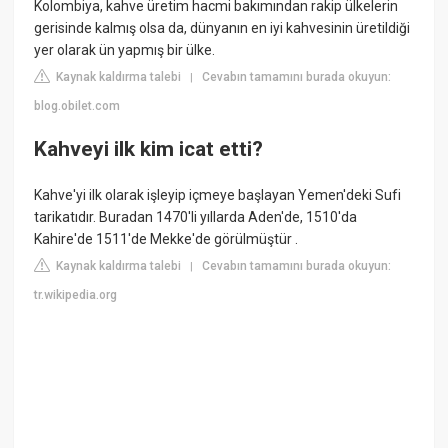
Kolombiya, kahve üretim hacmi bakımından rakip ülkelerin
gerisinde kalmış olsa da, dünyanın en iyi kahvesinin üretildiği
yer olarak ün yapmış bir ülke.
Kaynak kaldırma talebi
Cevabın tamamını burada okuyun:
|
blog.obilet.com
Kahveyi ilk kim icat etti?
Kahve'yi ilk olarak işleyip içmeye başlayan Yemen'deki Sufi
tarikatıdır. Buradan 1470'li yıllarda Aden'de, 1510'da
Kahire'de 1511'de Mekke'de görülmüştür .
Kaynak kaldırma talebi
Cevabın tamamını burada okuyun:
|
tr.wikipedia.org