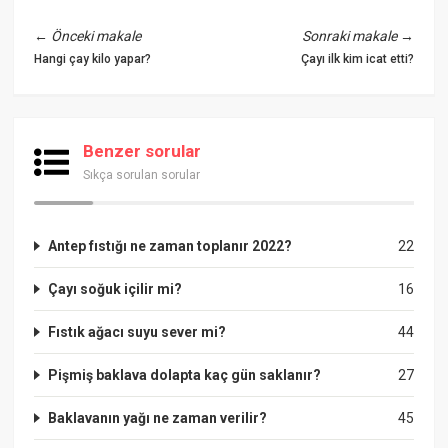
←
Önceki makale
Sonraki makale
→
Hangi çay kilo yapar?
Çayı ilk kim icat etti?
Benzer sorular
Sıkça sorulan sorular
Antep fıstığı ne zaman toplanır 2022?
22
Çayı soğuk içilir mi?
16
Fıstık ağacı suyu sever mi?
44
Pişmiş baklava dolapta kaç gün saklanır?
27
Baklavanın yağı ne zaman verilir?
45