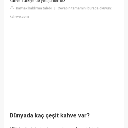
kahve Türkiye'de yetiştirilemez.
Kaynak kaldırma talebi
Cevabın tamamını burada okuyun:
|
kahvve.com
Dünyada kaç çeşit kahve var?