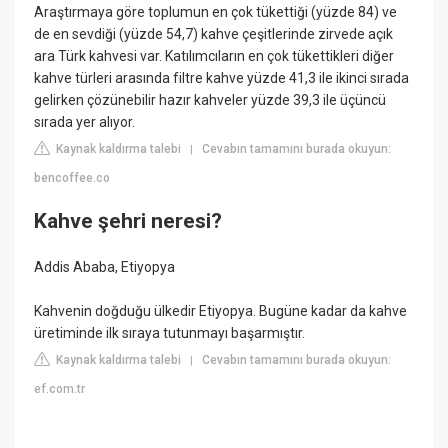
Araştırmaya göre toplumun en çok tükettiği (yüzde 84) ve
de en sevdiği (yüzde 54,7) kahve çeşitlerinde zirvede açık
ara Türk kahvesi var. Katılımcıların en çok tükettikleri diğer
kahve türleri arasında filtre kahve yüzde 41,3 ile ikinci sırada
gelirken çözünebilir hazır kahveler yüzde 39,3 ile üçüncü
sırada yer alıyor.
Kaynak kaldırma talebi
Cevabın tamamını burada okuyun:
|
bencoffee.co
Kahve şehri neresi?
Addis Ababa, Etiyopya
Kahvenin doğduğu ülkedir Etiyopya. Bugüne kadar da kahve
üretiminde ilk sıraya tutunmayı başarmıştır.
Kaynak kaldırma talebi
Cevabın tamamını burada okuyun:
|
ef.com.tr