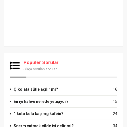
Popüler Sorular
Sıkça sorulan sorular
Çikolata sütle açılır mı?
16
En iyi kahve nerede yetişiyor?
15
1 kutu kola kaç mg kafein?
24
Sperm yutmak cilde iyi gelir mi?
34