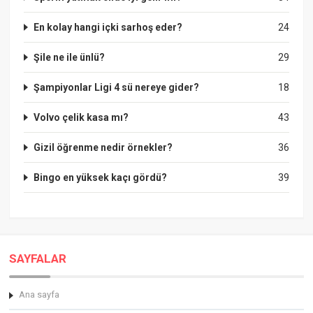
En kolay hangi içki sarhoş eder?
24
Şile ne ile ünlü?
29
Şampiyonlar Ligi 4 sü nereye gider?
18
Volvo çelik kasa mı?
43
Gizil öğrenme nedir örnekler?
36
Bingo en yüksek kaçı gördü?
39
SAYFALAR
Ana sayfa