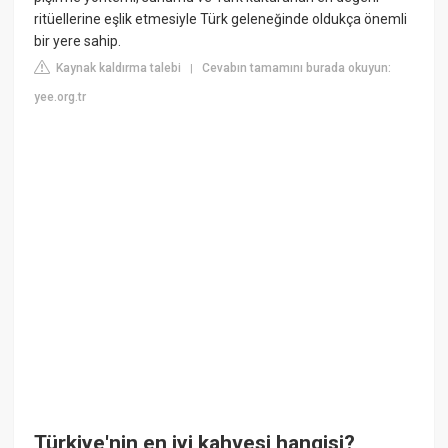
ritüellerine eşlik etmesiyle Türk geleneğinde oldukça önemli
bir yere sahip.
Kaynak kaldırma talebi
Cevabın tamamını burada okuyun:
|
yee.org.tr
Türkiye'nin en iyi kahvesi hangisi?