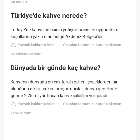
aa.com.tr
Türkiye'de kahve nerede?
Türkiye'de kahve bitkisinin yetişmesi için en uygun iklim
koşullarına yakın olan bölge Akdeniz Bölgesi'dir.
Kaynak kaldırma talebi
Cevabın tamamını burada okuyun:
|
bikahvearasi.com
Dünyada bir günde kaç kahve?
Kahvenin dünyada en çok tercih edilen içeceklerden biri
olduğuna dikkat çeken araştırmacılar, dünya genelinde
günde 2,25 milyar fincan kahve içildiğini vurguladı.
Kaynak kaldırma talebi
Cevabın tamamını burada okuyun:
|
kahvve.com