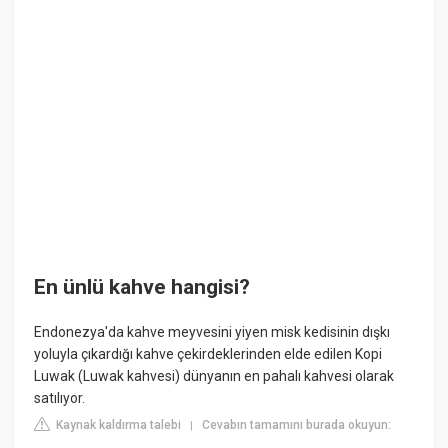
En ünlü kahve hangisi?
Endonezya'da kahve meyvesini yiyen misk kedisinin dışkı
yoluyla çıkardığı kahve çekirdeklerinden elde edilen Kopi
Luwak (Luwak kahvesi) dünyanın en pahalı kahvesi olarak
satılıyor.
Kaynak kaldırma talebi
Cevabın tamamını burada okuyun:
|