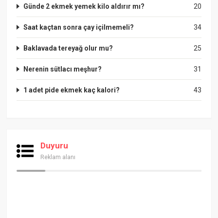
Günde 2 ekmek yemek kilo aldırır mı?
20
Saat kaçtan sonra çay içilmemeli?
34
Baklavada tereyağ olur mu?
25
Nerenin sütlacı meşhur?
31
1 adet pide ekmek kaç kalori?
43
Duyuru
Reklam alanı