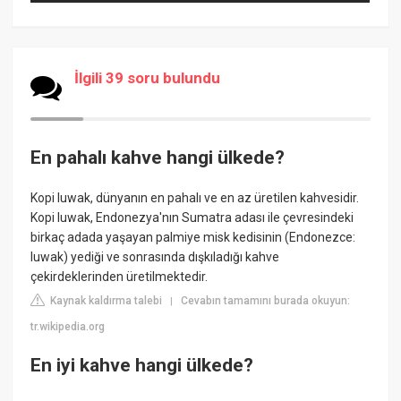
İlgili 39 soru bulundu
En pahalı kahve hangi ülkede?
Kopi luwak, dünyanın en pahalı ve en az üretilen kahvesidir.
Kopi luwak, Endonezya'nın Sumatra adası ile çevresindeki
birkaç adada yaşayan palmiye misk kedisinin (Endonezce:
luwak) yediği ve sonrasında dışkıladığı kahve
çekirdeklerinden üretilmektedir.
Kaynak kaldırma talebi
Cevabın tamamını burada okuyun:
|
tr.wikipedia.org
En iyi kahve hangi ülkede?