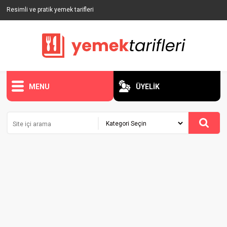
Resimli ve pratik yemek tarifleri
MENU
ÜYELİK