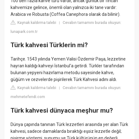
100'den fazla kahve türü vardır, ancak günlük bir fincan
kahvemize gelince, önemli olan yalnızca iki tane vardır:
Arabica ve Robusta (Coffea Canephora olarak da bilinir).
Kaynak kaldırma talebi
Cevabın tamamını burada okuyun:
|
lunapark.com.tr
Türk kahvesi Türklerin mi?
Tarihçe. 1543 yılında Yemen Valisi Özdemir Paşa, lezzetine
hayran kaldığı kahveyi İstanbul'a getirdi. Türkler tarafından
bulunan yepyeni hazırlama metodu sayesinde kahve,
güğüm ve cezvelerde pişirilerek Türk Kahvesi adını aldı.
Kaynak kaldırma talebi
Cevabın tamamını burada okuyun:
|
mehmetefendi.com
Türk kahvesi dünyaca meşhur mu?
Dünya çapında tanınan Türk lezzetleri arasında yer alan Türk
kahvesi, sadece damaklarda bıraktığı eşsiz lezzetle değil;
pişirme yöntemi, sunumu ve Türk kültürünün en değerli