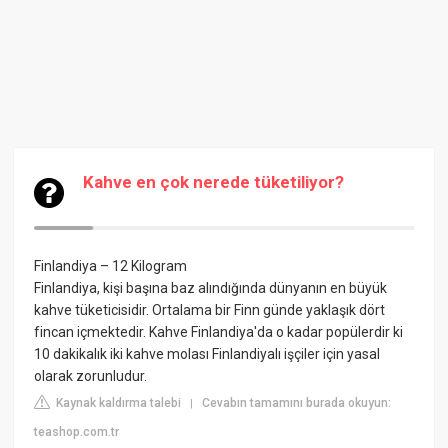
Kahve en çok nerede tüketiliyor?
Finlandiya – 12 Kilogram
Finlandiya, kişi başına baz alındığında dünyanın en büyük
kahve tüketicisidir. Ortalama bir Finn günde yaklaşık dört
fincan içmektedir. Kahve Finlandiya'da o kadar popülerdir ki
10 dakikalık iki kahve molası Finlandiyalı işçiler için yasal
olarak zorunludur.
Kaynak kaldırma talebi
Cevabın tamamını burada okuyun:
|
teashop.com.tr