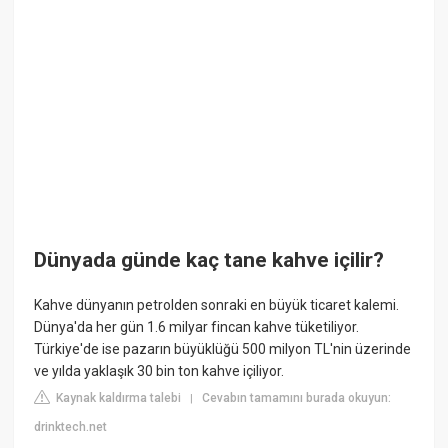
Dünyada günde kaç tane kahve içilir?
Kahve dünyanın petrolden sonraki en büyük ticaret kalemi.
Dünya'da her gün 1.6 milyar fincan kahve tüketiliyor.
Türkiye'de ise pazarın büyüklüğü 500 milyon TL'nin üzerinde
ve yılda yaklaşık 30 bin ton kahve içiliyor.
Kaynak kaldırma talebi
Cevabın tamamını burada okuyun:
|
drinktech.net