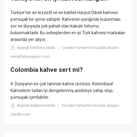
Türkiye'nin en lezzetli ve en kaliteli Harput Dibek kahvesi
yumuşak bir içime sahiptir. Kahvenin içeriğinde bulunması
zor ve dünyada çok pahalı olan kakule tohumu
bulunmaktadır. Bu sebeplerden en iyi Türk kahvesi markaları
arasında yer alıyor.
Kaynak kaldırma talebi
Cevabın tamamını burada okuyun:
|
emlakhaberajansi.com
Colombia kahve sert mi?
4. Dünyanın en çok tanınan kahve üreticisi: Kolombiya!
Kahvelerin tatları iyi dengelenmiş asiditeye sahip olup,
yumuşak içimlidirler.
Kaynak kaldırma talebi
Cevabın tamamını burada okuyun:
|
onedio.com