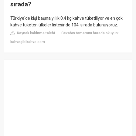
sırada?
Türkiye'de kişi başına yıllık 0.4 kg kahve tüketiliyor ve en çok
kahve tüketen ülkeler listesinde 104. sırada bulunuyoruz.
Kaynak kaldırma talebi
Cevabın tamamını burada okuyun:
|
kahvegibikahve.com