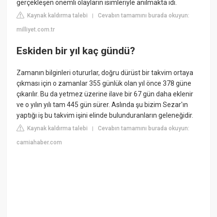
gerçekleşen önemli olayların isimleriyle anılmakta idi.
Kaynak kaldırma talebi
Cevabın tamamını burada okuyun:
|
milliyet.com.tr
Eskiden bir yıl kaç gündü?
Zamanın bilginleri otururlar, doğru dürüst bir takvim ortaya
çıkması için o zamanlar 355 günlük olan yıl önce 378 güne
çıkarılır. Bu da yetmez üzerine ilave bir 67 gün daha eklenir
ve o yılın yılı tam 445 gün sürer. Aslında şu bizim Sezar'ın
yaptığı iş bu takvim işini elinde bulunduranların geleneğidir.
Kaynak kaldırma talebi
Cevabın tamamını burada okuyun:
|
camiahaber.com