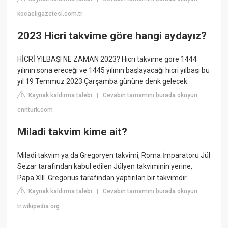
kocaeligazetesi.com.tr
2023 Hicri takvime göre hangi aydayız?
HİCRİ YILBAŞI NE ZAMAN 2023? Hicri takvime göre 1444
yılının sona ereceği ve 1445 yılının başlayacağı hicri yılbaşı bu
yıl 19 Temmuz 2023 Çarşamba gününe denk gelecek.
Kaynak kaldırma talebi
Cevabın tamamını burada okuyun:
|
cnnturk.com
Miladi takvim kime ait?
Miladi takvim ya da Gregoryen takvimi, Roma İmparatoru Jül
Sezar tarafından kabul edilen Jülyen takviminin yerine,
Papa XIII. Gregorius tarafından yaptırılan bir takvimdir.
Kaynak kaldırma talebi
Cevabın tamamını burada okuyun:
|
tr.wikipedia.org