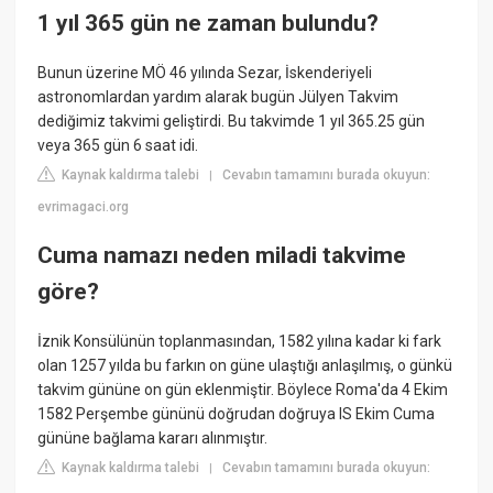
1 yıl 365 gün ne zaman bulundu?
Bunun üzerine MÖ 46 yılında Sezar, İskenderiyeli
astronomlardan yardım alarak bugün Jülyen Takvim
dediğimiz takvimi geliştirdi. Bu takvimde 1 yıl 365.25 gün
veya 365 gün 6 saat idi.
Kaynak kaldırma talebi
Cevabın tamamını burada okuyun:
|
evrimagaci.org
Cuma namazı neden miladi takvime
göre?
İznik Konsülünün toplanmasından, 1582 yılına kadar ki fark
olan 1257 yılda bu farkın on güne ulaştığı anlaşılmış, o günkü
takvim gününe on gün eklenmiştir. Böylece Roma'da 4 Ekim
1582 Perşembe gününü doğrudan doğruya IS Ekim Cuma
gününe bağlama kararı alınmıştır.
Kaynak kaldırma talebi
Cevabın tamamını burada okuyun:
|