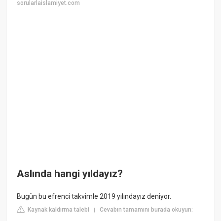
sorularlaislamiyet.com
Aslında hangi yıldayız?
Bugün bu efrenci takvimle 2019 yılındayız deniyor.
Kaynak kaldırma talebi
Cevabın tamamını burada okuyun:
|