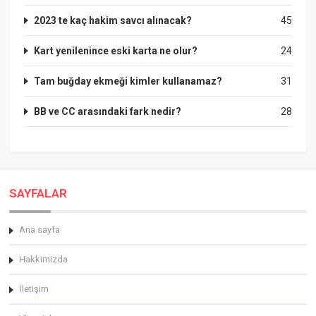
2023 te kaç hakim savcı alınacak?
45
Kart yenilenince eski karta ne olur?
24
Tam buğday ekmeği kimler kullanamaz?
31
BB ve CC arasındaki fark nedir?
28
SAYFALAR
Ana sayfa
Hakkimizda
İletişim