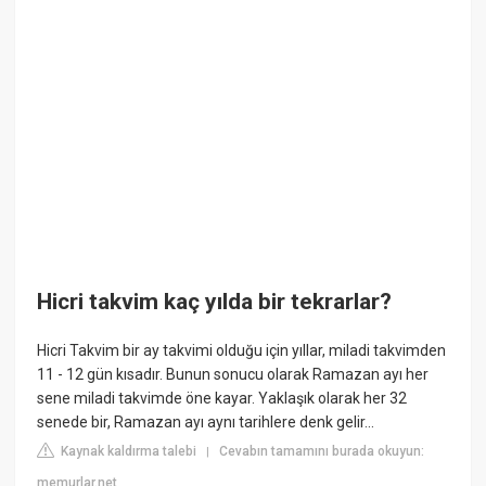
Hicri takvim kaç yılda bir tekrarlar?
Hicri Takvim bir ay takvimi olduğu için yıllar, miladi takvimden
11 - 12 gün kısadır. Bunun sonucu olarak Ramazan ayı her
sene miladi takvimde öne kayar. Yaklaşık olarak her 32
senede bir, Ramazan ayı aynı tarihlere denk gelir...
Kaynak kaldırma talebi
Cevabın tamamını burada okuyun:
|
memurlar.net