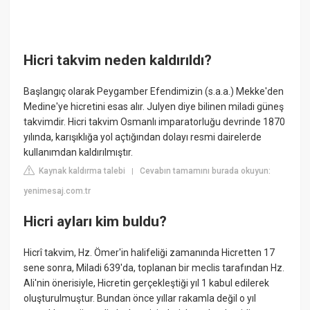
Hicri takvim neden kaldırıldı?
Başlangıç olarak Peygamber Efendimizin (s.a.a.) Mekke'den
Medine'ye hicretini esas alır. Julyen diye bilinen miladi güneş
takvimdir. Hicri takvim Osmanlı imparatorluğu devrinde 1870
yılında, karışıklığa yol açtığından dolayı resmi dairelerde
kullanımdan kaldırılmıştır.
Kaynak kaldırma talebi
Cevabın tamamını burada okuyun:
|
yenimesaj.com.tr
Hicri ayları kim buldu?
Hicrî takvim, Hz. Ömer'in halifeliği zamanında Hicretten 17
sene sonra, Miladi 639'da, toplanan bir meclis tarafından Hz.
Ali'nin önerisiyle, Hicretin gerçekleştiği yıl 1 kabul edilerek
oluşturulmuştur. Bundan önce yıllar rakamla değil o yıl