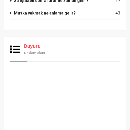
Su içtikten sonra idrar ne zaman gelir?
17
Muska yakmak ne anlama gelir?
43
Duyuru
Reklam alanı