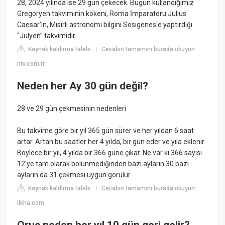
28, 2024 yılında ise 29 gün çekecek. Bugün kullandığımız
Gregoryen takviminin kökeni, Roma İmparatoru Julius
Caesar'ın, Mısırlı astronomi bilgini Sosigenes'e yaptırdığı
“Julyen” takvimidir.
Kaynak kaldırma talebi
Cevabın tamamını burada okuyun:
|
ntv.com.tr
Neden her Ay 30 gün değil?
28 ve 29 gün çekmesinin nedenleri
Bu takvime göre bir yıl 365 gün sürer ve her yıldan 6 saat
artar. Artan bu saatler her 4 yılda, bir gün eder ve yıla eklenir.
Böylece bir yıl, 4 yılda bir 366 güne çıkar. Ne var ki 366 sayısı
12'ye tam olarak bölünmediğinden bazı ayların 30 bazı
ayların da 31 çekmesi uygun görülür.
Kaynak kaldırma talebi
Cevabın tamamını burada okuyun:
|
ilkha.com
Oruç neden her yıl 10 gün geri gelir?