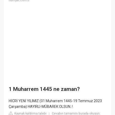
hurriyet.com.tr
1 Muharrem 1445 ne zaman?
HİCRİ YENİ YILIMIZ (01 Muharrem 1445-19 Temmuz 2023
Çarşamba) HAYIRLI-MÜBAREK OLSUN..!
Kaynak kaldırma talebi
Cevabın tamamını burada okuyun:
|