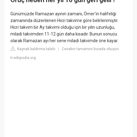
Günümüzde Ramazan ayının zamanı, Ömer'in halifeliği
zamanında düzenlenen Hicri takvime göre belirlenmiştir.
Hicri takvim bir Ay takvimi olduğu için bir yılın uzunluğu,
miladi takvimden 11-12 gün daha kısadır. Bunun sonucu
olarak Ramazan ayı her sene miladi takvimde öne kayar.
Kaynak kaldırma talebi
Cevabın tamamını burada okuyun:
|
tr.wikipedia.org