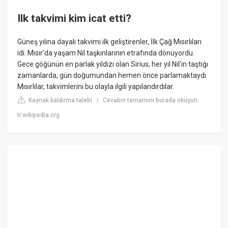
Ilk takvimi kim icat etti?
Güneş yılına dayalı takvimi ilk geliştirenler, İlk Çağ Mısırlıları
idi. Mısır'da yaşam Nil taşkınlarının etrafında dönüyordu.
Gece göğünün en parlak yıldızı olan Sirius, her yıl Nil'in taştığı
zamanlarda, gün doğumundan hemen önce parlamaktaydı.
Mısırlılar, takvimlerini bu olayla ilgili yapılandırdılar.
Kaynak kaldırma talebi
Cevabın tamamını burada okuyun:
|
tr.wikipedia.org