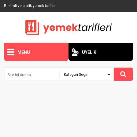
Resimli ve pratik yemek tarifleri
MENU
ÜYELİK