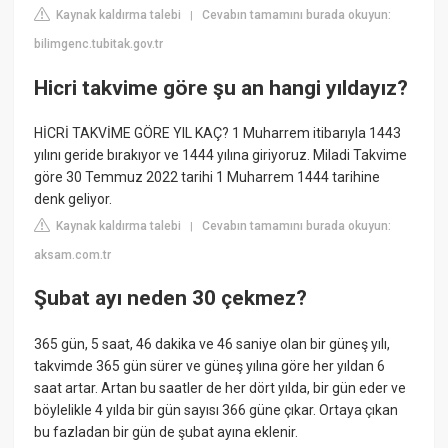
Kaynak kaldırma talebi
Cevabın tamamını burada okuyun:
|
bilimgenc.tubitak.gov.tr
Hicri takvime göre şu an hangi yıldayız?
HİCRİ TAKVİME GÖRE YIL KAÇ? 1 Muharrem itibarıyla 1443
yılını geride bırakıyor ve 1444 yılına giriyoruz. Miladi Takvime
göre 30 Temmuz 2022 tarihi 1 Muharrem 1444 tarihine
denk geliyor.
Kaynak kaldırma talebi
Cevabın tamamını burada okuyun:
|
aksam.com.tr
Şubat ayı neden 30 çekmez?
365 gün, 5 saat, 46 dakika ve 46 saniye olan bir güneş yılı,
takvimde 365 gün sürer ve güneş yılına göre her yıldan 6
saat artar. Artan bu saatler de her dört yılda, bir gün eder ve
böylelikle 4 yılda bir gün sayısı 366 güne çıkar. Ortaya çıkan
bu fazladan bir gün de şubat ayına eklenir.