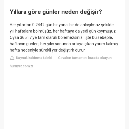
Yıllara göre günler neden değişir?
Her yıl artan 0.2442 gün bir yana, bir de anlaşılmaz şekilde
yılı haftalara bölmüşüz, her haftaya da yedi gün koymuşuz.
Oysa 365'i 7'ye tam olarak bölemezsiniz. İşte bu sebeple,
haftanın günleri, her yılın sonunda ortaya çıkan yarım kalmış
hafta nedeniyle sürekli yer değiştirir durur.
Kaynak kaldırma talebi
Cevabın tamamını burada okuyun:
|
hurriyet.com.tr