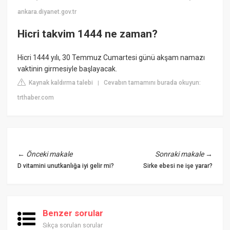
ankara.diyanet.gov.tr
Hicri takvim 1444 ne zaman?
Hicri 1444 yılı, 30 Temmuz Cumartesi günü akşam namazı
vaktinin girmesiyle başlayacak.
Kaynak kaldırma talebi
Cevabın tamamını burada okuyun:
|
trthaber.com
←
Önceki makale
Sonraki makale
→
D vitamini unutkanlığa iyi gelir mi?
Sirke ebesi ne işe yarar?
Benzer sorular
Sıkça sorulan sorular