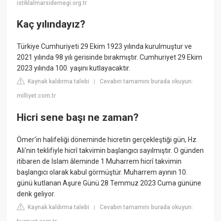
istiklalmarsidernegi.org.tr
Kaç yılındayız?
Türkiye Cumhuriyeti 29 Ekim 1923 yılında kurulmuştur ve
2021 yılında 98 yılı gerisinde bırakmıştır. Cumhuriyet 29 Ekim
2023 yılında 100. yaşını kutlayacaktır.
Kaynak kaldırma talebi
Cevabın tamamını burada okuyun:
|
milliyet.com.tr
Hicri sene başı ne zaman?
Ömer'in halifeliği döneminde hicretin gerçekleştiği gün, Hz.
Ali'nin teklifiyle hicrî takvimin başlangıcı sayılmıştır. O günden
itibaren de İslam âleminde 1 Muharrem hicrî takvimin
başlangıcı olarak kabul görmüştür. Muharrem ayının 10.
günü kutlanan Aşure Günü 28 Temmuz 2023 Cuma gününe
denk geliyor.
Kaynak kaldırma talebi
Cevabın tamamını burada okuyun:
|